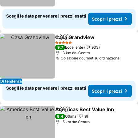
Scegli le date per vedere i prezzi esatti
Scopri i prezzi
Casa Grandview
Condividi
Aggiungi ai preferiti
Scopri i p
5 Stelle
9,7
Eccellente
933
1.3 km da: Centro
Colazione gourmet su ordinazione
Scopri i
Di tendenza
Scegli le date per vedere i prezzi esatti
Scopri i prezzi
Americas Best Value Inn
Condividi
Aggiungi ai preferiti
Sc
8,4
Ottima
9
1.5 km da: Centro