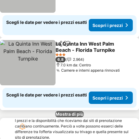
Scegli le date per vedere i prezzi esatti
Scopri i prezzi
La Quinta Inn West Palm
Condividi
Aggiungi ai preferiti
Beach - Florida Turnpike
Scopri i prezzi
3 Stelle
6,8
2.964
7.0 km da: Centro
Camere e interni appena rinnovati
Scopri i
Scegli le date per vedere i prezzi esatti
Scopri i prezzi
Mostra di più
I prezzi e la disponibilità che riceviamo dai siti di prenotazione
cambiano continuamente. Perciò a volte possono esserci delle
differenze tra l’offerta visualizzata su trivago e quella presente sul
sito di prenotazione.