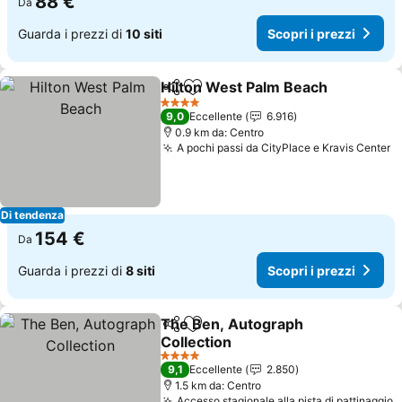
88 €
Da
Guarda i prezzi di
10 siti
Scopri i prezzi
Hilton West Palm Beach
Condividi
Aggiungi ai preferiti
Sc
4 Stelle
9,0
Eccellente
6.916
0.9 km da: Centro
A pochi passi da CityPlace e Kravis Center
S
Di tendenza
154 €
Da
Guarda i prezzi di
8 siti
Scopri i prezzi
The Ben, Autograph
Condividi
Aggiungi ai preferiti
Collection
Scopri i prezzi
4 Stelle
9,1
Eccellente
2.850
1.5 km da: Centro
Accesso stagionale alla pista di pattinaggio