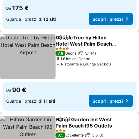
175 €
Da
Guarda i prezzi di
12 siti
Scopri i prezzi
DoubleTree by Hilton
Condividi
Aggiungi ai preferiti
Hotel West Palm Beach
Airport
Scopri i prezzi
4 Stelle
7,8
Buona
5.144
1.6 km da: Centro
Ristorante e Lounge Gecko's
Scopri i pre
90 €
Da
Guarda i prezzi di
11 siti
Scopri i prezzi
Hilton Garden Inn West
Condividi
Aggiungi ai preferiti
Palm Beach I95 Outlets
Scopri i prezzi
3 Stelle
8,5
Eccellente
3.510