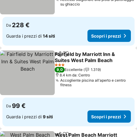
su ghiaccio
228 €
Da
Guarda i prezzi di
14 siti
Scopri i prezzi
Fairfield by Marriott Inn &
Condividi
Aggiungi ai preferiti
Suites West Palm Beach
Scopri i prezzi
3 Stelle
9,0
Eccellente
1.319
8.4 km da: Centro
Accogliente piscina all'aperto e centro
fitness
99 €
Da
Guarda i prezzi di
9 siti
Scopri i prezzi
West Palm Beach Marriott