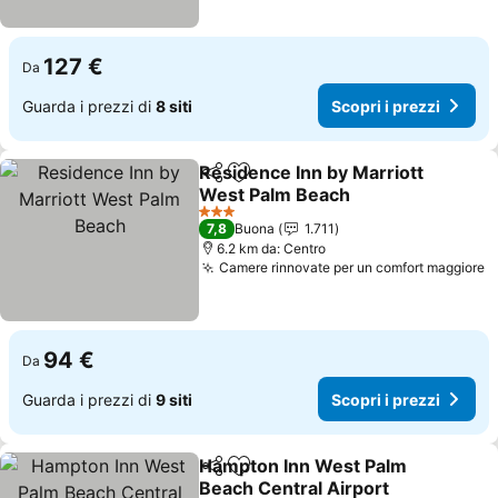
127 €
Da
Guarda i prezzi di
8 siti
Scopri i prezzi
Residence Inn by Marriott
Condividi
Aggiungi ai preferiti
West Palm Beach
Scopri i prezzi
3 Stelle
7,8
Buona
1.711
6.2 km da: Centro
Camere rinnovate per un comfort maggiore
S
94 €
Da
Guarda i prezzi di
9 siti
Scopri i prezzi
Hampton Inn West Palm
Condividi
Aggiungi ai preferiti
Beach Central Airport