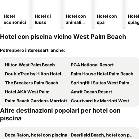
Hotel
Hotel di
Hotel con
Hotel con
Hotel
economici
lusso
animali
spa
spia
ammessi
Hotel con piscina vicino West Palm Beach
Potrebbero interessarti anche:
Hilton West Palm Beach
PGA National Resort
DoubleTree by Hilton Hotel West Palm Beach Airport
Palm House Hotel Palm Beach
The Breakers Palm Beach
SpringHill Suites West Palm Beach I-95
Hotel AKA West Palm
Amrit Ocean Resort
Palm Beach Gardens Marriott
Courtyard by Marriott West Palm Beach
Altre destinazioni popolari per hotel con
Red Roof Inn PLUS+ West Palm Beach
Fairfield Inn & Suites Palm Beach
piscina
West Palm Beach Marriott
Quality Inn Palm Beach International Airport
Canopy by Hilton West Palm Beach Downtown
Best Western Palm Beach Lakes
Boca Raton, hotel con piscina
Deerfield Beach, hotel con piscina
Hilton Garden Inn West Palm Beach Airport
Residence Inn by Marriott West Palm Beach Downtown