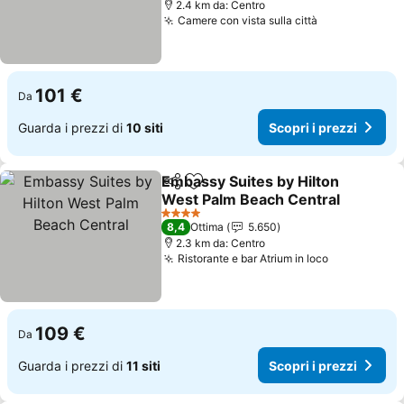
2.4 km da: Centro
Camere con vista sulla città
Scopri i prez
101 €
Da
Guarda i prezzi di
10 siti
Scopri i prezzi
Embassy Suites by Hilton
Condividi
Aggiungi ai preferiti
West Palm Beach Central
Scopri i prezzi
4 Stelle
8,4
Ottima
5.650
2.3 km da: Centro
Ristorante e bar Atrium in loco
Scopri i pr
109 €
Da
Guarda i prezzi di
11 siti
Scopri i prezzi