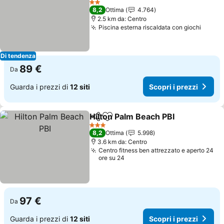
Scopri i prezzi
2 Stelle
8,2
Ottima
4.764
2.5 km da: Centro
Piscina esterna riscaldata con giochi
Scopri
Di tendenza
89 €
Da
Guarda i prezzi di
12 siti
Scopri i prezzi
Hilton Palm Beach PBI
Condividi
Aggiungi ai preferiti
Scop
3 Stelle
8,2
Ottima
5.998
3.6 km da: Centro
Centro fitness ben attrezzato e aperto 24
ore su 24
97 €
Da
Guarda i prezzi di
12 siti
Scopri i prezzi