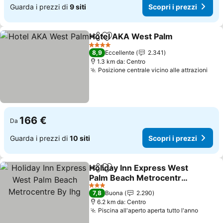
Guarda i prezzi di
9 siti
Scopri i prezzi
Hotel AKA West Palm
Condividi
Aggiungi ai preferiti
Scopr
4 Stelle
8,9
Eccellente
2.341
1.3 km da: Centro
Posizione centrale vicino alle attrazioni
Scop
166 €
Da
Guarda i prezzi di
10 siti
Scopri i prezzi
Holiday Inn Express West
Condividi
Aggiungi ai preferiti
Palm Beach Metrocentre
By Ihg
Scopri i prezzi
3 Stelle
7,8
Buona
2.290
6.2 km da: Centro
Piscina all'aperto aperta tutto l'anno
Scopri