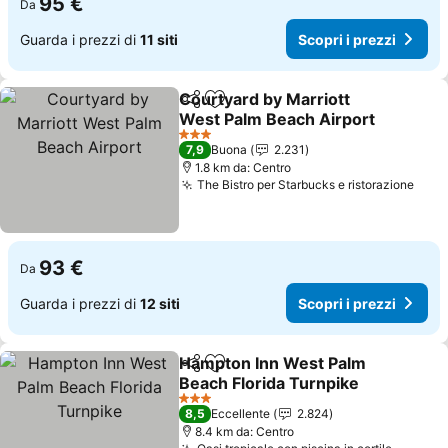
95 €
Da
Guarda i prezzi di
11 siti
Scopri i prezzi
Courtyard by Marriott
Condividi
Aggiungi ai preferiti
West Palm Beach Airport
Scopri i prezzi
3 Stelle
7,9
Buona
2.231
1.8 km da: Centro
The Bistro per Starbucks e ristorazione
Scop
93 €
Da
Guarda i prezzi di
12 siti
Scopri i prezzi
Hampton Inn West Palm
Condividi
Aggiungi ai preferiti
Beach Florida Turnpike
Scopri i prezzi
3 Stelle
8,5
Eccellente
2.824
8.4 km da: Centro