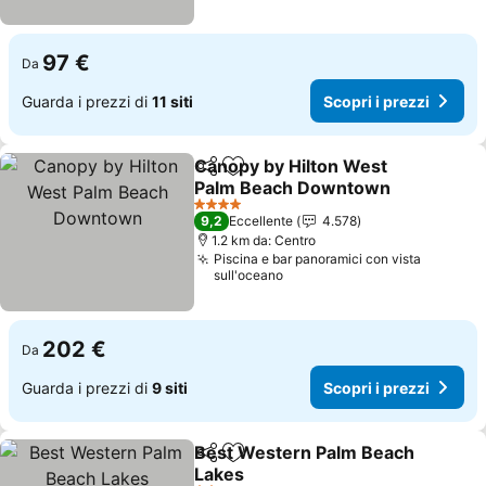
97 €
Da
Guarda i prezzi di
11 siti
Scopri i prezzi
Canopy by Hilton West
Condividi
Aggiungi ai preferiti
Palm Beach Downtown
Scopri i prezzi
4 Stelle
9,2
Eccellente
4.578
1.2 km da: Centro
Piscina e bar panoramici con vista
sull'oceano
202 €
Da
Guarda i prezzi di
9 siti
Scopri i prezzi
Best Western Palm Beach
Condividi
Aggiungi ai preferiti
Lakes