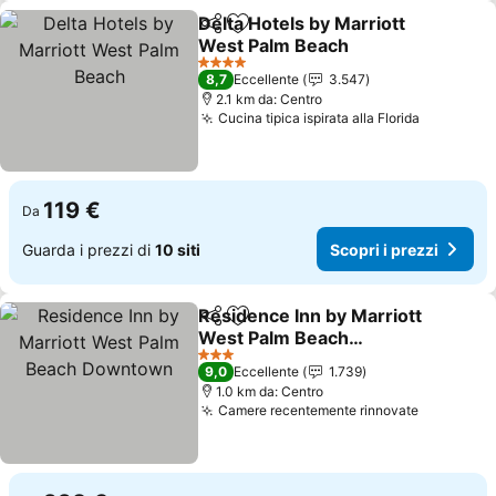
Delta Hotels by Marriott
Condividi
Aggiungi ai preferiti
West Palm Beach
Scopri i prezzi
4 Stelle
8,7
Eccellente
3.547
2.1 km da: Centro
Cucina tipica ispirata alla Florida
Scopri i 
119 €
Da
Guarda i prezzi di
10 siti
Scopri i prezzi
Residence Inn by Marriott
Condividi
Aggiungi ai preferiti
West Palm Beach
Downtown
Scopri i prezzi
3 Stelle
9,0
Eccellente
1.739
1.0 km da: Centro
Camere recentemente rinnovate
Scopri i 