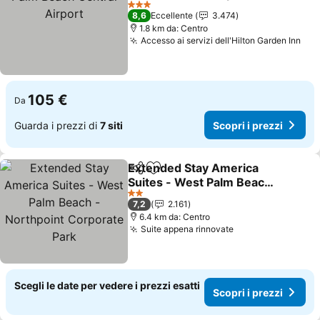
Scopri i prezzi
3 Stelle
8,6
Eccellente
3.474
1.8 km da: Centro
Accesso ai servizi dell'Hilton Garden Inn
Sco
105 €
Da
Guarda i prezzi di
7 siti
Scopri i prezzi
Extended Stay America
Condividi
Aggiungi ai preferiti
Suites - West Palm Beach
- Northpoint Corporate
Scopri i prezzi
2 Stelle
7,2
2.161
Park
6.4 km da: Centro
Suite appena rinnovate
Scopri i prezzi
Scegli le date per vedere i prezzi esatti
Scopri i prezzi