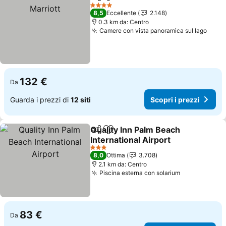
Condividi
Aggiungi ai preferiti
4 Stelle
8,5
Eccellente
2.148
0.3 km da: Centro
Camere con vista panoramica sul lago
Scopr
132 €
Da
Guarda i prezzi di
12 siti
Scopri i prezzi
Quality Inn Palm Beach
Condividi
Aggiungi ai preferiti
International Airport
Scopri i prezzi
3 Stelle
8,0
Ottima
3.708
2.1 km da: Centro
Piscina esterna con solarium
Scopri i pre
83 €
Da