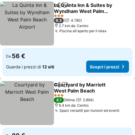
La Quinta Inn & Suites by
Condividi
Aggiungi ai preferiti
Wyndham West Palm
Beach Airport
Scopri i prezzi
3 Stelle
6,3
4.780
2.7 km da: Centro
Piscina all'aperto per il relax
Scopri i prez
56 €
Da
Guarda i prezzi di
12 siti
Scopri i prezzi
Courtyard by Marriott
Condividi
Aggiungi ai preferiti
West Palm Beach
Scopri i prezzi
3 Stelle
8,1
Ottima
2.894
6.4 km da: Centro
Spazi versatili per riunioni ed eventi
Scopri 