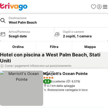
Preferiti
Accedi
Me
Destinazione
West Palm Beach
Arrivo/Partenza
Ospiti e camere
Scegli date
2 ospiti, 1 camera
Ordina
Filtra
Mappa
Hotel con piscina a West Palm Beach, Stati
Uniti
Come i pagamenti influiscono sul posizionamento
Marriott's Ocean Pointe
Condividi
Aggiungi ai preferiti
Sc
4 Stelle
8,8
Eccellente
6.579
0.1 km dalla spiaggia
Ristorazione variegata in loco
Scopri i pr