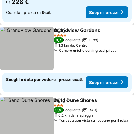
228 €
Da
Guarda i prezzi di
9 siti
Scopri i prezzi
Grandview Gardens
Condividi
Aggiungi ai preferiti
Scopri
4 Stelle
9,7
Eccellente
1.188
1.3 km da: Centro
Camere uniche con ingressi privati
Scopri i
Scegli le date per vedere i prezzi esatti
Scopri i prezzi
Sand Dune Shores
Condividi
Aggiungi ai preferiti
Scopri i
3 Stelle
9,5
Eccellente
340
0.2 km dalla spiaggia
Terrazza con vista sull'oceano per il relax
Sc