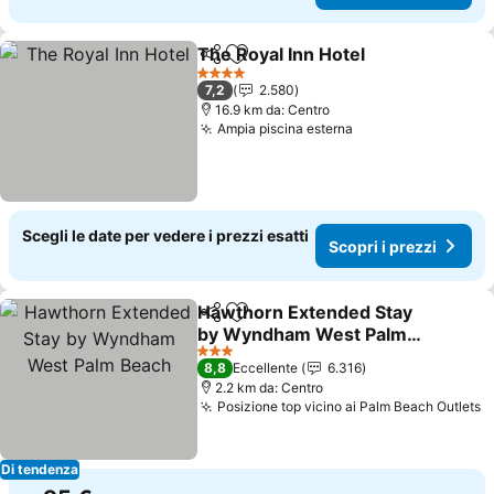
The Royal Inn Hotel
Condividi
Aggiungi ai preferiti
Scopri 
4 Stelle
7,2
2.580
16.9 km da: Centro
Ampia piscina esterna
Scopri i prezzi
Scegli le date per vedere i prezzi esatti
Scopri i prezzi
Hawthorn Extended Stay
Condividi
Aggiungi ai preferiti
by Wyndham West Palm
Beach
Scopri i prezzi
3 Stelle
8,8
Eccellente
6.316
2.2 km da: Centro
Posizione top vicino ai Palm Beach Outlets
S
Di tendenza