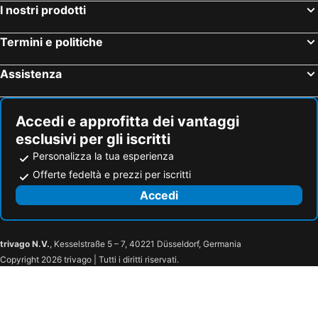
Palm Breeze Hotel
Sunny Palms Inn
I nostri prodotti
Termini e politiche
Assistenza
Accedi e approfitta dei vantaggi
esclusivi per gli iscritti
Personalizza la tua esperienza
Offerte fedeltà e prezzi per iscritti
Accedi
trivago N.V.
, Kesselstraße 5 – 7, 40221 Düsseldorf, Germania
Copyright 2026 trivago | Tutti i diritti riservati.