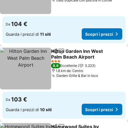
Oasi tropicale con piscina in cortile
Scopri 
104 €
Da
Guarda i prezzi di
11 siti
Scopri i prezzi
Hilton Garden Inn West
Condividi
Aggiungi ai preferiti
Palm Beach Airport
Scopri i prezzi
3 Stelle
8,6
Eccellente
3.223
1.8 km da: Centro
Garden Grille & Bar in loco
Scopri i prezz
103 €
Da
Guarda i prezzi di
10 siti
Scopri i prezzi
Homewood Suites by