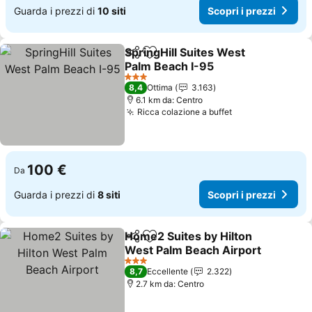
Guarda i prezzi di
10 siti
Scopri i prezzi
SpringHill Suites West
Condividi
Aggiungi ai preferiti
Palm Beach I-95
Scopri i prezzi
3 Stelle
8,4
Ottima
3.163
6.1 km da: Centro
Ricca colazione a buffet
Scopri i prezzi
100 €
Da
Guarda i prezzi di
8 siti
Scopri i prezzi
Home2 Suites by Hilton
Condividi
Aggiungi ai preferiti
West Palm Beach Airport
Scopri i prezzi
3 Stelle
8,7
Eccellente
2.322
2.7 km da: Centro