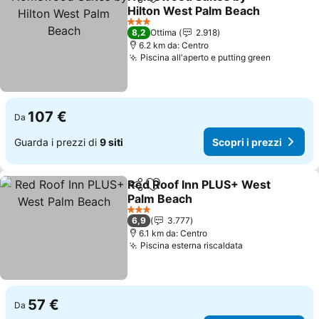
Condividi
Aggiungi ai preferiti
Hilton West Palm Beach
Scopri i prezzi
3 Stelle
8,2
Ottima
2.918
6.2 km da: Centro
Piscina all'aperto e putting green
Scopri i 
107 €
Da
Guarda i prezzi di
9 siti
Scopri i prezzi
Red Roof Inn PLUS+ West
Condividi
Aggiungi ai preferiti
Palm Beach
Scopri i prezzi
3 Stelle
6,9
3.777
6.1 km da: Centro
Piscina esterna riscaldata
Scopri i prezz
57 €
Da