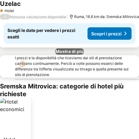
Uzelac
Scopri i prezzi
Hotel
1 Stelle
/
Ruma, 16.6 km da: Sremska Mitrovica
Nessuna valutazione disponibile
Scegli le date per vedere i prezzi
Scopri i prezzi
esatti
Mostra di più
I prezzi e la disponibilità che riceviamo dai siti di prenotazione
cambiano continuamente. Perciò a volte possono esserci delle
differenze tra l’offerta visualizzata su trivago e quella presente sul
sito di prenotazione.
Sremska Mitrovica: categorie di hotel più
richieste