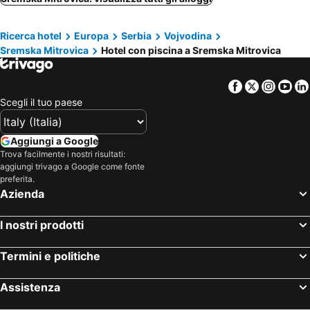
Šid, hotel con piscina
Pećinci, hotel con piscina
Ricerca hotel
Europa
Serbia
Vojvodina
Beočin, hotel con piscina
Lovas, hotel con piscina
Sremska Mitrovica
Hotel con piscina a Sremska Mitrovica
Facebook
Twitter
Insta
Yo
Scegli il tuo paese
Aggiungi a Google
Trova facilmente i nostri risultati:
aggiungi trivago a Google come fonte
preferita.
Azienda
I nostri prodotti
Termini e politiche
Assistenza