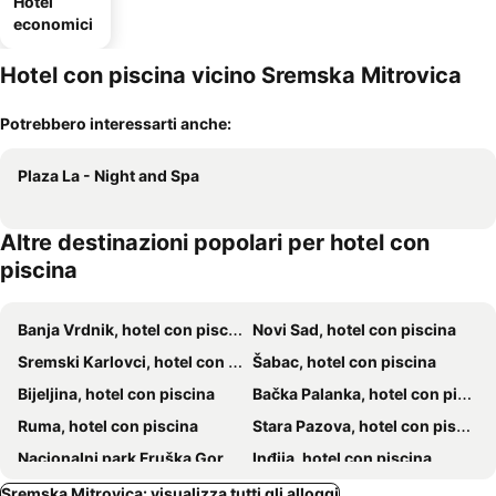
Hotel
economici
Hotel con piscina vicino Sremska Mitrovica
Potrebbero interessarti anche:
Plaza La - Night and Spa
Altre destinazioni popolari per hotel con
piscina
Banja Vrdnik, hotel con piscina
Novi Sad, hotel con piscina
Sremski Karlovci, hotel con piscina
Šabac, hotel con piscina
Bijeljina, hotel con piscina
Bačka Palanka, hotel con piscina
Ruma, hotel con piscina
Stara Pazova, hotel con piscina
Nacionalni park Fruška Gora, hotel con piscina
Inđija, hotel con piscina
Bački Petrovac, hotel con piscina
Irig, hotel con piscina
Sremska Mitrovica: visualizza tutti gli alloggi