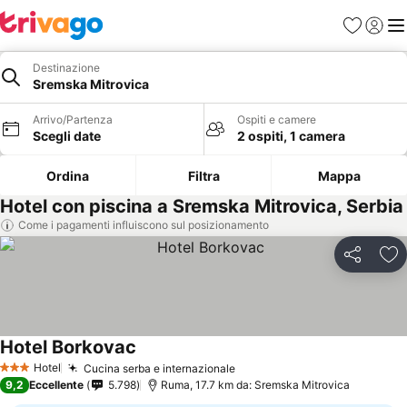
Preferiti
Accedi
Me
Destinazione
Sremska Mitrovica
Arrivo/Partenza
Ospiti e camere
Scegli date
2 ospiti, 1 camera
Ordina
Filtra
Mappa
Hotel con piscina a Sremska Mitrovica, Serbia
Come i pagamenti influiscono sul posizionamento
Condividi
Agg
Hotel Borkovac
Scopri i prezzi
Hotel
Cucina serba e internazionale
Scopri i prezzi
3 Stelle
9,2
Eccellente
5.798
Ruma, 17.7 km da: Sremska Mitrovica