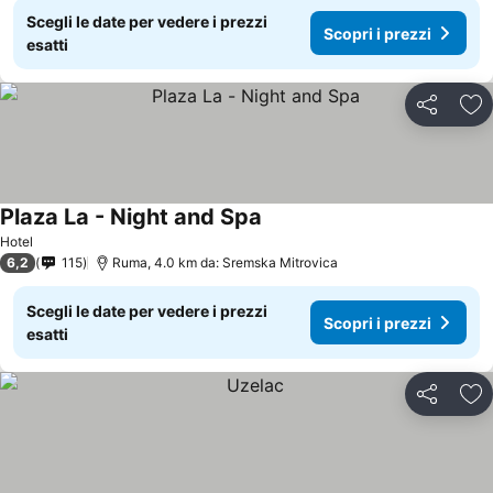
Scegli le date per vedere i prezzi
Scopri i prezzi
esatti
Condividi
Agg
Plaza La - Night and Spa
Scopri i prezzi
Hotel
6,2
115
Ruma, 4.0 km da: Sremska Mitrovica
Scegli le date per vedere i prezzi
Scopri i prezzi
esatti
Condividi
Agg