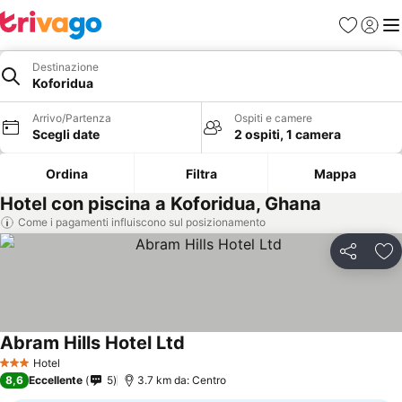
Preferiti
Accedi
Me
Destinazione
Koforidua
Arrivo/Partenza
Ospiti e camere
Scegli date
2 ospiti, 1 camera
Ordina
Filtra
Mappa
Hotel con piscina a Koforidua, Ghana
Come i pagamenti influiscono sul posizionamento
Condividi
Agg
Abram Hills Hotel Ltd
Scopri i prezzi
Hotel
3 Stelle
8,6
Eccellente
5
3.7 km da: Centro