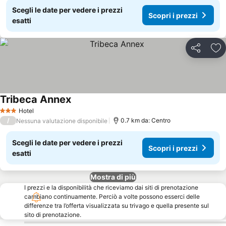
Scegli le date per vedere i prezzi
Scopri i prezzi
esatti
Condividi
Agg
Tribeca Annex
Scopri i prezzi
Hotel
3 Stelle
/
0.7 km da: Centro
Nessuna valutazione disponibile
Scegli le date per vedere i prezzi
Scopri i prezzi
esatti
Mostra di più
I prezzi e la disponibilità che riceviamo dai siti di prenotazione
cambiano continuamente. Perciò a volte possono esserci delle
differenze tra l’offerta visualizzata su trivago e quella presente sul
sito di prenotazione.