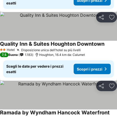
Scopri i prezzi
esatti
Condividi
Agg
Quality Inn & Suites Houghton Downtown
Hotel
Disposizione unica dell'hotel su più livelli
2 Stelle
7,5
Buona
1.183
Houghton, 16.4 km da: Calumet
Scegli le date per vedere i prezzi
Scopri i prezzi
esatti
Condividi
Agg
Ramada by Wyndham Hancock Waterfront