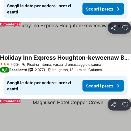
Scegli le date per vedere i prezzi
Scopri i prezzi
esatti
Di tendenza
Condividi
Agg
Holiday Inn Express Houghton-keweenaw By Ihg
Hotel
Piscina interna, vasca idromassaggio e sauna
3 Stelle
8,8
Eccellente
2.977
Houghton, 18.1 km da: Calumet
Scegli le date per vedere i prezzi
Scopri i prezzi
esatti
Di tendenza
Condividi
Agg