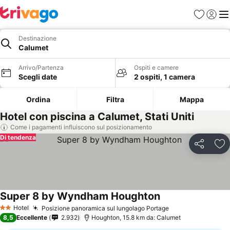
Preferiti
Accedi
Me
Destinazione
Calumet
Arrivo/Partenza
Ospiti e camere
Scegli date
2 ospiti, 1 camera
Ordina
Filtra
Mappa
Hotel con piscina a Calumet, Stati Uniti
Come i pagamenti influiscono sul posizionamento
Di tendenza
Condividi
Agg
Super 8 by Wyndham Houghton
Hotel
Posizione panoramica sul lungolago Portage
2 Stelle
8,5
Eccellente
2.932
Houghton, 15.8 km da: Calumet