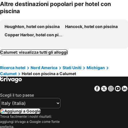
Altre destinazioni popolari per hotel con
piscina
Houghton, hotel con piscina
Hancock, hotel con piscina
Copper Harbor, hotel con piscina
Calumet: visualizza tutti gli alloggi
Ricerca hotel
Nord America
Stati Uniti
Michigan
Calumet
Hotel con piscina a Calumet
Facebook
Twitter
Insta
Yo
Scegli il tuo paese
Aggiungi a Google
Trova facilmente i nostri risultati:
aggiungi trivago a Google come fonte
preferita.