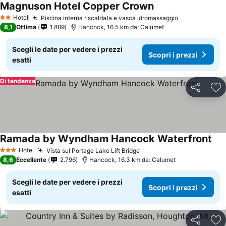
Magnuson Hotel Copper Crown
Hotel
Piscina interna riscaldata e vasca idromassaggio
2 Stelle
8,1
Ottima
1.889
Hancock, 16.5 km da: Calumet
Scegli le date per vedere i prezzi
Scopri i prezzi
esatti
Di tendenza
Condividi
Agg
Ramada by Wyndham Hancock Waterfront
Hotel
Vista sul Portage Lake Lift Bridge
3 Stelle
8,6
Eccellente
2.796
Hancock, 16.3 km da: Calumet
Scegli le date per vedere i prezzi
Scopri i prezzi
esatti
Condividi
Agg