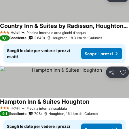
Country Inn & Suites by Radisson, Houghton, MI
Hotel
Piscina interna e area giochi d'acqua
3 Stelle
9,0
Eccellente
2.640
Houghton, 18.3 km da: Calumet
Scegli le date per vedere i prezzi
Scopri i prezzi
esatti
Condividi
Agg
Hampton Inn & Suites Houghton
Hotel
Piscina interna riscaldata
3 Stelle
9,1
Eccellente
708
Houghton, 16.1 km da: Calumet
Scegli le date per vedere i prezzi