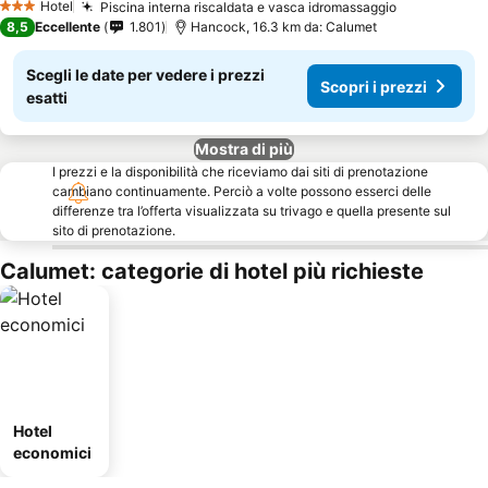
Hotel
Piscina interna riscaldata e vasca idromassaggio
3 Stelle
8,5
Eccellente
1.801
Hancock, 16.3 km da: Calumet
Scegli le date per vedere i prezzi
Scopri i prezzi
esatti
Mostra di più
I prezzi e la disponibilità che riceviamo dai siti di prenotazione
cambiano continuamente. Perciò a volte possono esserci delle
differenze tra l’offerta visualizzata su trivago e quella presente sul
sito di prenotazione.
Calumet: categorie di hotel più richieste
Hotel
economici