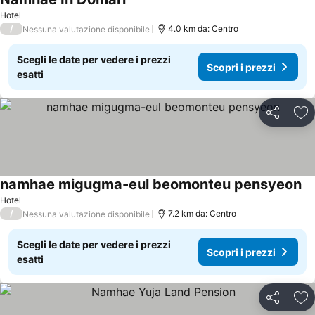
Hotel
/
4.0 km da: Centro
Nessuna valutazione disponibile
Scegli le date per vedere i prezzi
Scopri i prezzi
esatti
Condividi
Agg
namhae migugma-eul beomonteu pensyeon
Hotel
/
7.2 km da: Centro
Nessuna valutazione disponibile
Scegli le date per vedere i prezzi
Scopri i prezzi
esatti
Condividi
Agg