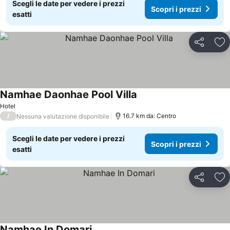
Scegli le date per vedere i prezzi
Scopri i prezzi
esatti
Condividi
Agg
Namhae Daonhae Pool Villa
Hotel
/
16.7 km da: Centro
Nessuna valutazione disponibile
Scegli le date per vedere i prezzi
Scopri i prezzi
esatti
Condividi
Agg
Namhae In Domari