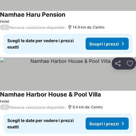
Namhae Haru Pension
Hotel
/
14.9 km da: Centro
Nessuna valutazione disponibile
Scegli le date per vedere i prezzi
Scopri i prezzi
esatti
Condividi
Agg
Namhae Harbor House & Pool Villa
Hotel
/
9.4 km da: Centro
Nessuna valutazione disponibile
Scegli le date per vedere i prezzi
Scopri i prezzi
esatti