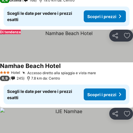
8,4
Ottima
168
19.0 km da: Centro
Scegli le date per vedere i prezzi
Scopri i prezzi
esatti
Di tendenza
Condividi
Agg
Namhae Beach Hotel
Hotel
Accesso diretto alla spiaggia e vista mare
3 Stelle
6,9
245
7.8 km da: Centro
Scegli le date per vedere i prezzi
Scopri i prezzi
esatti
Condividi
Agg