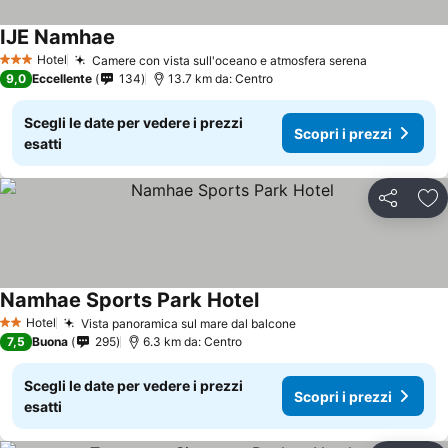
IJE Namhae
Hotel
Camere con vista sull'oceano e atmosfera serena
3 Stelle
9,0
Eccellente
134
13.7 km da: Centro
Scegli le date per vedere i prezzi
Scopri i prezzi
esatti
Condividi
Agg
Namhae Sports Park Hotel
Hotel
Vista panoramica sul mare dal balcone
2 Stelle
7,5
Buona
295
6.3 km da: Centro
Scegli le date per vedere i prezzi
Scopri i prezzi
esatti