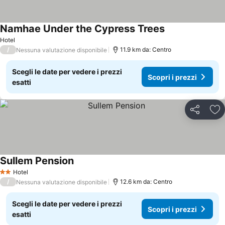
Namhae Under the Cypress Trees
Hotel
/
11.9 km da: Centro
Nessuna valutazione disponibile
Scegli le date per vedere i prezzi
Scopri i prezzi
esatti
Condividi
Agg
Sullem Pension
Hotel
2 Stelle
/
12.6 km da: Centro
Nessuna valutazione disponibile
Scegli le date per vedere i prezzi
Scopri i prezzi
esatti