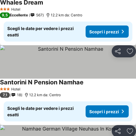
Whales Dream
Hotel
3 Stelle
9,5
Eccellente
567
12.2 km da: Centro
Scegli le date per vedere i prezzi
Scopri i prezzi
esatti
Condividi
Agg
Santorini N Pension Namhae
Hotel
3 Stelle
7,1
18
12.2 km da: Centro
Scegli le date per vedere i prezzi
Scopri i prezzi
esatti
Condividi
Agg