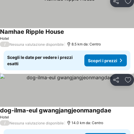
Condividi
Agg
Namhae Ripple House
Hotel
/
8.5 km da: Centro
Nessuna valutazione disponibile
Scegli le date per vedere i prezzi
Scopri i prezzi
esatti
Condividi
Agg
dog-ilma-eul gwangjangjeonmangdae
Hotel
/
14.0 km da: Centro
Nessuna valutazione disponibile