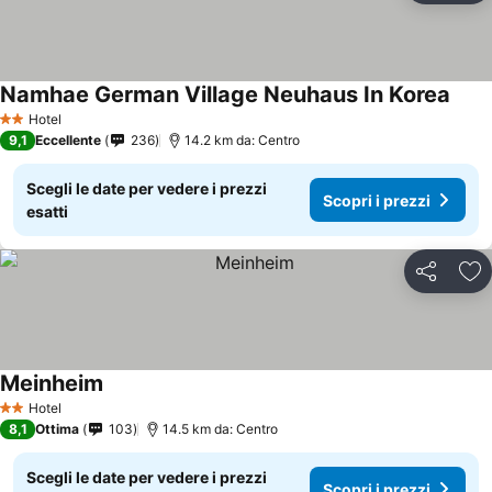
Namhae German Village Neuhaus In Korea
Hotel
2 Stelle
9,1
Eccellente
236
14.2 km da: Centro
Scegli le date per vedere i prezzi
Scopri i prezzi
esatti
Condividi
Agg
Meinheim
Hotel
2 Stelle
8,1
Ottima
103
14.5 km da: Centro
Scegli le date per vedere i prezzi
Scopri i prezzi