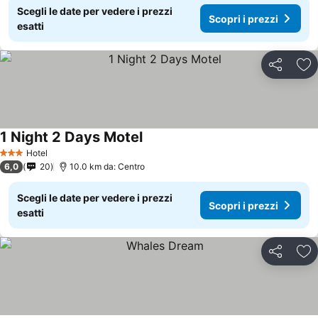
Scegli le date per vedere i prezzi
Scopri i prezzi
esatti
Condividi
Agg
1 Night 2 Days Motel
Hotel
3 Stelle
6,0
20
10.0 km da: Centro
Scegli le date per vedere i prezzi
Scopri i prezzi
esatti
Condividi
Agg