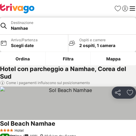
Preferiti
Accedi
Me
Destinazione
Namhae
Arrivo/Partenza
Ospiti e camere
Scegli date
2 ospiti, 1 camera
Ordina
Filtra
Mappa
Hotel con parcheggio a Namhae, Corea del
Sud
Come i pagamenti influiscono sul posizionamento
Condividi
Agg
Sol Beach Namhae
Hotel
4 Stelle