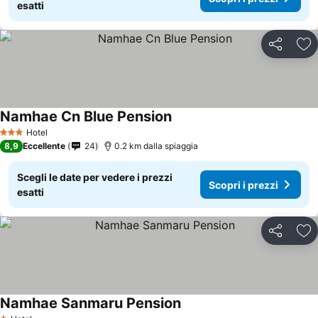
esatti
Condividi
Agg
Namhae Cn Blue Pension
Hotel
3 Stelle
8,9
Eccellente
24
0.2 km dalla spiaggia
Scegli le date per vedere i prezzi
Scopri i prezzi
esatti
Condividi
Agg
Namhae Sanmaru Pension