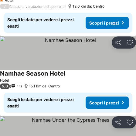
Hotel
1 Stelle
/
12.0 km da: Centro
Nessuna valutazione disponibile
Scegli le date per vedere i prezzi
Scopri i prezzi
esatti
Condividi
Agg
Namhae Season Hotel
Hotel
5,0
11
15.1 km da: Centro
Scegli le date per vedere i prezzi
Scopri i prezzi
esatti
Condividi
Agg