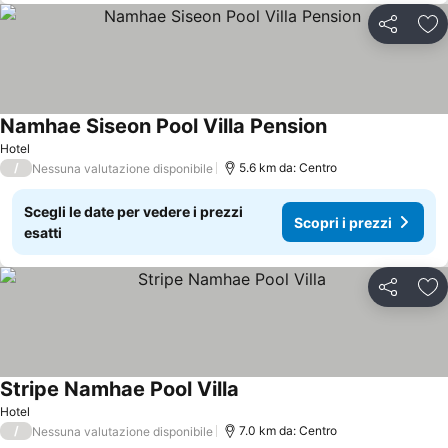
Condividi
Agg
Namhae Siseon Pool Villa Pension
Hotel
/
5.6 km da: Centro
Nessuna valutazione disponibile
Scegli le date per vedere i prezzi
Scopri i prezzi
esatti
Condividi
Agg
Stripe Namhae Pool Villa
Hotel
/
7.0 km da: Centro
Nessuna valutazione disponibile