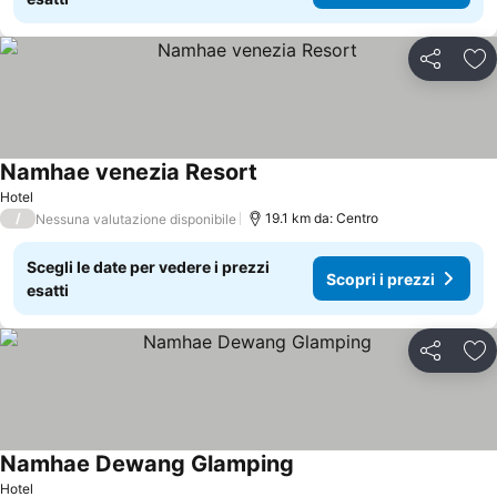
Condividi
Agg
Namhae venezia Resort
Hotel
/
19.1 km da: Centro
Nessuna valutazione disponibile
Scegli le date per vedere i prezzi
Scopri i prezzi
esatti
Condividi
Agg
Namhae Dewang Glamping
Hotel