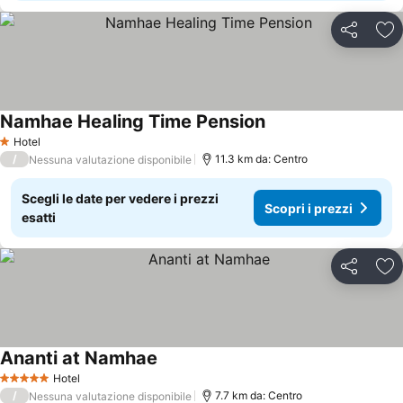
Condividi
Agg
Namhae Healing Time Pension
Hotel
1 Stelle
/
11.3 km da: Centro
Nessuna valutazione disponibile
Scegli le date per vedere i prezzi
Scopri i prezzi
esatti
Condividi
Agg
Ananti at Namhae
Hotel
5 Stelle
/
7.7 km da: Centro
Nessuna valutazione disponibile