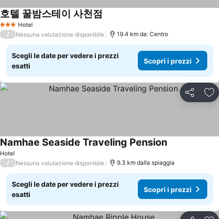
호텔 꿀밤스테이 사천점
Hotel
3 Stelle
/
19.4 km da: Centro
Nessuna valutazione disponibile
Scegli le date per vedere i prezzi
Scopri i prezzi
esatti
Condividi
Agg
Namhae Seaside Traveling Pension
Hotel
/
9.3 km dalla spiaggia
Nessuna valutazione disponibile
Scegli le date per vedere i prezzi
Scopri i prezzi
esatti