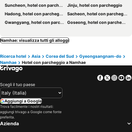
Suncheon, hotel con parcheggio
Jinju, hotel con parcheggio
Hadong, hotel con parcheggio
Sacheon, hotel con parcheggio
Gwangyang, hotel con parcheggio
Goseong, hotel con parcheggio
Namhae: visualizza tutti gli alloggi
Ricerca hotel
Asia
Corea del Sud
Gyeongsangnam-do
Namhae
Hotel con parcheggio a Namhae
Facebook
Twitter
Insta
Yo
Scegli il tuo paese
Aggiungi a Google
Trova facilmente i nostri risultati:
aggiungi trivago a Google come fonte
preferita.
Azienda