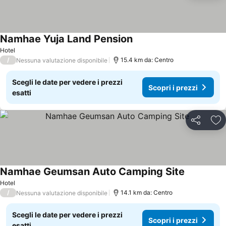
Namhae Yuja Land Pension
Hotel
/
15.4 km da: Centro
Nessuna valutazione disponibile
Scegli le date per vedere i prezzi
Scopri i prezzi
esatti
Condividi
Agg
Namhae Geumsan Auto Camping Site
Hotel
/
14.1 km da: Centro
Nessuna valutazione disponibile
Scegli le date per vedere i prezzi
Scopri i prezzi
esatti