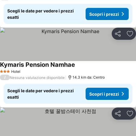
Scegli le date per vedere i prezzi
Scopri i prezzi
esatti
Condividi
Agg
Kymaris Pension Namhae
Hotel
3 Stelle
/
14.3 km da: Centro
Nessuna valutazione disponibile
Scegli le date per vedere i prezzi
Scopri i prezzi
esatti
Condividi
Agg