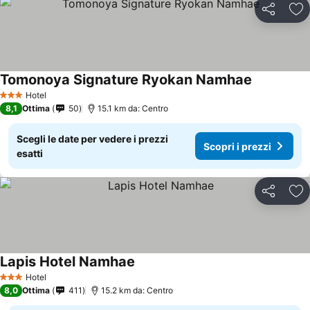
Condividi
Agg
Tomonoya Signature Ryokan Namhae
Hotel
3 Stelle
8,1
Ottima
50
15.1 km da: Centro
Scegli le date per vedere i prezzi
Scopri i prezzi
esatti
Condividi
Agg
Lapis Hotel Namhae
Hotel
3 Stelle
8,0
Ottima
411
15.2 km da: Centro