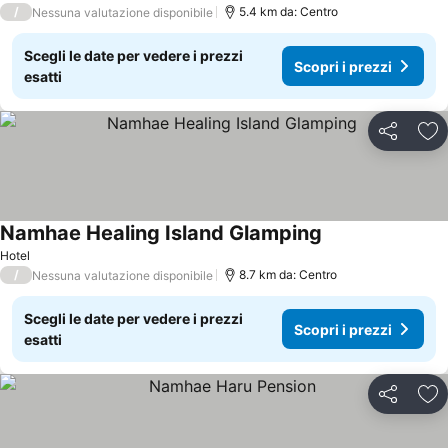
/
5.4 km da: Centro
Nessuna valutazione disponibile
Scegli le date per vedere i prezzi
Scopri i prezzi
esatti
Condividi
Agg
Namhae Healing Island Glamping
Hotel
/
8.7 km da: Centro
Nessuna valutazione disponibile
Scegli le date per vedere i prezzi
Scopri i prezzi
esatti
Condividi
Agg