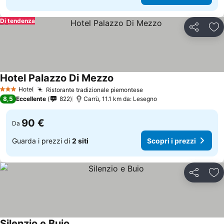
Di tendenza
Condividi
Agg
Hotel Palazzo Di Mezzo
Hotel
Ristorante tradizionale piemontese
3 Stelle
8,5
Eccellente
822
Carrù, 11.1 km da: Lesegno
90 €
Da
Guarda i prezzi di
2 siti
Scopri i prezzi
Condividi
Agg
Silenzio e Buio