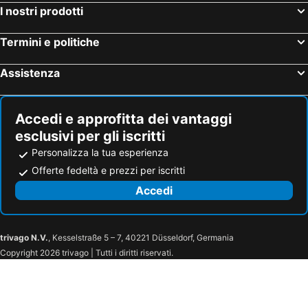
Barolo, hotel con parcheggio
Tovo San Giacomo, hotel con parcheggio
I nostri prodotti
Cisano sul Neva, hotel con parcheggio
Roccaforte Mondovì, hotel con parcheggio
Termini e politiche
Villanova d'Albenga, hotel con parcheggio
Serralunga d'Alba, hotel con parcheggio
Gaiola, hotel con parcheggio
Saluzzo, hotel con parcheggio
Assistenza
Guarene, hotel con parcheggio
Bardineto, hotel con parcheggio
Canelli, hotel con parcheggio
Balestrino, hotel con parcheggio
Accedi e approfitta dei vantaggi
esclusivi per gli iscritti
Personalizza la tua esperienza
Offerte fedeltà e prezzi per iscritti
Accedi
trivago N.V.
, Kesselstraße 5 – 7, 40221 Düsseldorf, Germania
Copyright 2026 trivago | Tutti i diritti riservati.