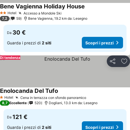
Bene Vagienna Holiday House
Hotel
Accesso a Mondole Ski
2 Stelle
7,2
59
Bene Vagienna, 19.2 km da: Lesegno
30 €
Da
Guarda i prezzi di
2 siti
Scopri i prezzi
Di tendenza
Condividi
Agg
Enolocanda Del Tufo
Hotel
Cena in terrazza con sfondo panoramico
1 Stelle
8,7
Eccellente
520
Dogliani, 13.0 km da: Lesegno
121 €
Da
Guarda i prezzi di
2 siti
Scopri i prezzi