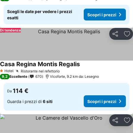
Scegli le date per vedere i prezzi
Scopri i prezzi
esatti
Di tendenza
Condividi
Agg
Casa Regina Montis Regalis
Hotel
Ristorante nel refettorio
1 Stelle
9,2
Eccellente
670
Vicoforte, 9.2 km da: Lesegno
114 €
Da
Guarda i prezzi di
6 siti
Scopri i prezzi
Condividi
Agg