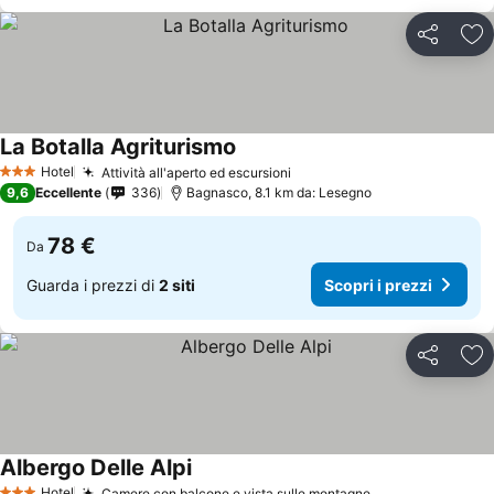
Condividi
Agg
La Botalla Agriturismo
Hotel
Attività all'aperto ed escursioni
3 Stelle
9,6
Eccellente
336
Bagnasco, 8.1 km da: Lesegno
78 €
Da
Guarda i prezzi di
2 siti
Scopri i prezzi
Condividi
Agg
Albergo Delle Alpi
Hotel
Camere con balcone e vista sulle montagne