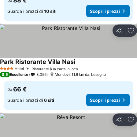
88 €
Da
Guarda i prezzi di
10 siti
Scopri i prezzi
Condividi
Agg
Park Ristorante Villa Nasi
Hotel
Ristorante à la carte in loco
4 Stelle
8,5
Eccellente
3.356
Mondovi, 11.6 km da: Lesegno
66 €
Da
Guarda i prezzi di
6 siti
Scopri i prezzi
Condividi
Agg