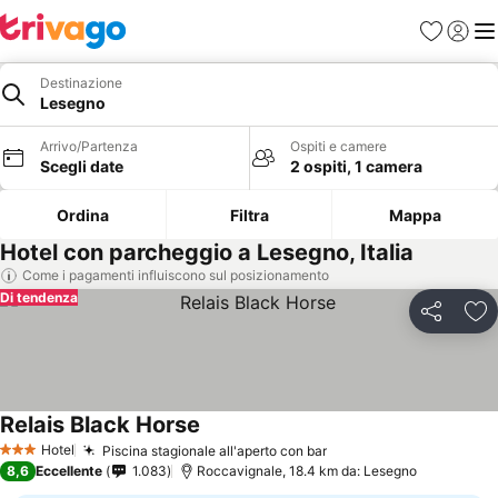
Preferiti
Accedi
Me
Destinazione
Lesegno
Arrivo/Partenza
Ospiti e camere
Scegli date
2 ospiti, 1 camera
Ordina
Filtra
Mappa
Hotel con parcheggio a Lesegno, Italia
Come i pagamenti influiscono sul posizionamento
Di tendenza
Condividi
Agg
Relais Black Horse
Hotel
Piscina stagionale all'aperto con bar
3 Stelle
8,6
Eccellente
1.083
Roccavignale, 18.4 km da: Lesegno