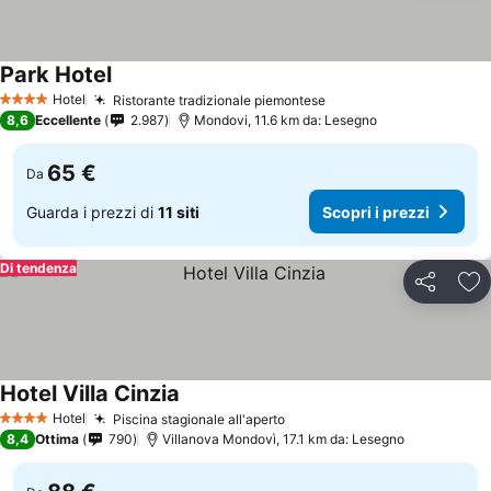
Park Hotel
Hotel
Ristorante tradizionale piemontese
4 Stelle
8,6
Eccellente
2.987
Mondovi, 11.6 km da: Lesegno
65 €
Da
Guarda i prezzi di
11 siti
Scopri i prezzi
Di tendenza
Condividi
Agg
Hotel Villa Cinzia
Hotel
Piscina stagionale all'aperto
4 Stelle
8,4
Ottima
790
Villanova Mondovì, 17.1 km da: Lesegno