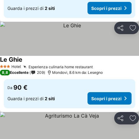
Guarda i prezzi di
2 siti
Scopri i prezzi
Condividi
Agg
Le Ghie
Hotel
Esperienza culinaria home restaurant
3 Stelle
8,8
Eccellente
209
Mondovi, 8.6 km da: Lesegno
90 €
Da
Guarda i prezzi di
2 siti
Scopri i prezzi
Condividi
Agg