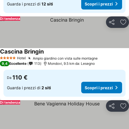
Guarda i prezzi di
12 siti
Scopri i prezzi
Di tendenza
Condividi
Agg
Cascina Bringin
Hotel
Ampio giardino con vista sulle montagne
5 Stelle
9,4
Eccellente
113
Mondovi, 9.5 km da: Lesegno
110 €
Da
Guarda i prezzi di
2 siti
Scopri i prezzi
Di tendenza
Condividi
Agg