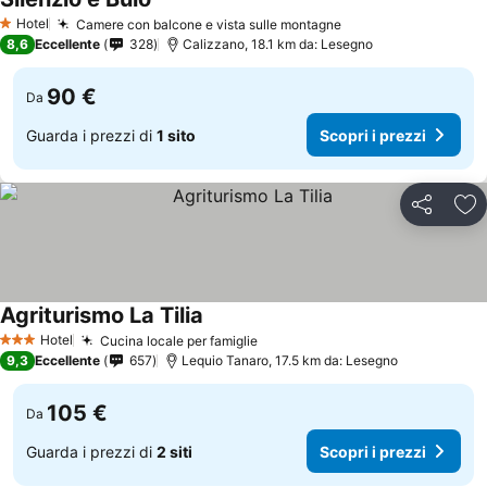
Hotel
Camere con balcone e vista sulle montagne
1 Stelle
8,6
Eccellente
328
Calizzano, 18.1 km da: Lesegno
90 €
Da
Guarda i prezzi di
1 sito
Scopri i prezzi
Condividi
Agg
Agriturismo La Tilia
Hotel
Cucina locale per famiglie
3 Stelle
9,3
Eccellente
657
Lequio Tanaro, 17.5 km da: Lesegno
105 €
Da
Guarda i prezzi di
2 siti
Scopri i prezzi