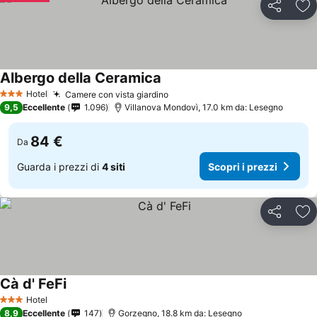
Condividi
Agg
Albergo della Ceramica
Hotel
Camere con vista giardino
3 Stelle
9,5
Eccellente
1.096
Villanova Mondovì, 17.0 km da: Lesegno
84 €
Da
Guarda i prezzi di
4 siti
Scopri i prezzi
Condividi
Agg
Cà d' FeFi
Hotel
3 Stelle
8,9
Eccellente
147
Gorzegno, 18.8 km da: Lesegno