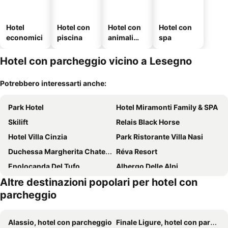
Hotel
Hotel con
Hotel con
Hotel con
economici
piscina
animali
spa
ammessi
Hotel con parcheggio vicino a Lesegno
Potrebbero interessarti anche:
Park Hotel
Hotel Miramonti Family & SPA
Skilift
Relais Black Horse
Hotel Villa Cinzia
Park Ristorante Villa Nasi
Duchessa Margherita Chateaux & Hotels
Réva Resort
Enolocanda Del Tufo
Albergo Delle Alpi
Altre destinazioni popolari per hotel con
Albergo della Ceramica
Bene Vagienna Holiday House
parcheggio
Hotel Portici
Casa Regina Montis Regalis
Silenzio e Buio
Cascina Bringin
Alassio, hotel con parcheggio
Finale Ligure, hotel con parcheggio
La Botalla Agriturismo
Hotel Palazzo Di Mezzo