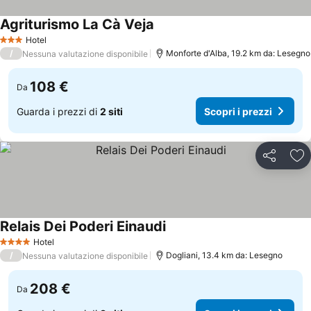
Agriturismo La Cà Veja
Hotel
3 Stelle
/
Monforte d'Alba, 19.2 km da: Lesegno
Nessuna valutazione disponibile
108 €
Da
Guarda i prezzi di
2 siti
Scopri i prezzi
Condividi
Agg
Relais Dei Poderi Einaudi
Hotel
4 Stelle
/
Dogliani, 13.4 km da: Lesegno
Nessuna valutazione disponibile
208 €
Da