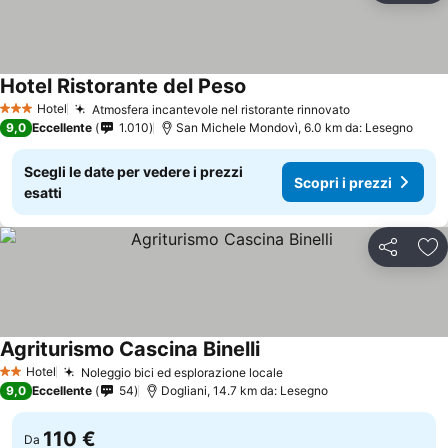
Hotel Ristorante del Peso
Hotel
Atmosfera incantevole nel ristorante rinnovato
3 Stelle
9,0
Eccellente
1.010
San Michele Mondovì, 6.0 km da: Lesegno
Scegli le date per vedere i prezzi
Scopri i prezzi
esatti
Condividi
Agg
Agriturismo Cascina Binelli
Hotel
Noleggio bici ed esplorazione locale
2 Stelle
9,0
Eccellente
54
Dogliani, 14.7 km da: Lesegno
110 €
Da