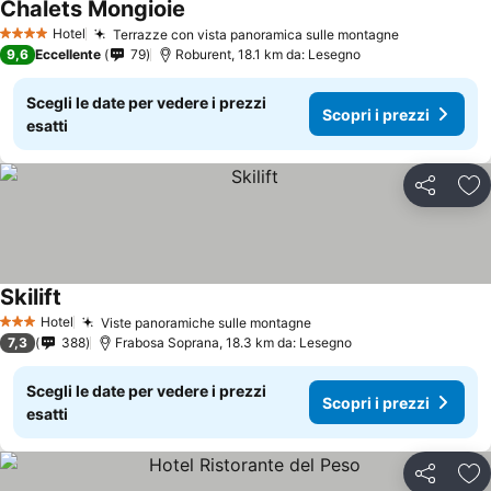
Chalets Mongioie
Hotel
Terrazze con vista panoramica sulle montagne
4 Stelle
9,6
Eccellente
79
Roburent, 18.1 km da: Lesegno
Scegli le date per vedere i prezzi
Scopri i prezzi
esatti
Condividi
Agg
Skilift
Hotel
Viste panoramiche sulle montagne
3 Stelle
7,3
388
Frabosa Soprana, 18.3 km da: Lesegno
Scegli le date per vedere i prezzi
Scopri i prezzi
esatti
Condividi
Agg