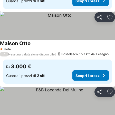
Guarda i prezzi di
3 siti
Scopri i prezzi
Condividi
Agg
Maison Otto
Hotel
1 Stelle
/
Bossolasco, 15.7 km da: Lesegno
Nessuna valutazione disponibile
3.000 €
Da
Guarda i prezzi di
2 siti
Scopri i prezzi
Condividi
Agg