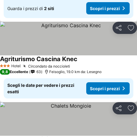
Guarda i prezzi di
2 siti
Scopri i prezzi
Condividi
Agg
Agriturismo Cascina Knec
Hotel
Circondato da noccioleti
3 Stelle
9,8
Eccellente
63
Feisoglio, 19.0 km da: Lesegno
Scegli le date per vedere i prezzi
Scopri i prezzi
esatti
Condividi
Agg