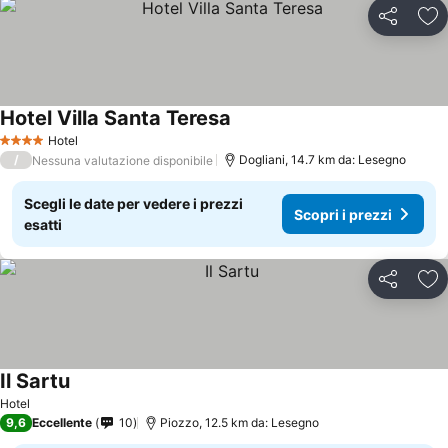
Condividi
Agg
Hotel Villa Santa Teresa
Hotel
4 Stelle
/
Dogliani, 14.7 km da: Lesegno
Nessuna valutazione disponibile
Scegli le date per vedere i prezzi
Scopri i prezzi
esatti
Condividi
Agg
Il Sartu
Hotel
9,6
Eccellente
10
Piozzo, 12.5 km da: Lesegno