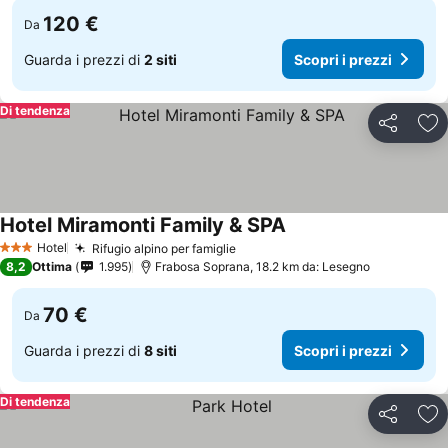
120 €
Da
Guarda i prezzi di
2 siti
Scopri i prezzi
Di tendenza
Condividi
Agg
Hotel Miramonti Family & SPA
Hotel
Rifugio alpino per famiglie
3 Stelle
8,2
Ottima
1.995
Frabosa Soprana, 18.2 km da: Lesegno
70 €
Da
Guarda i prezzi di
8 siti
Scopri i prezzi
Di tendenza
Condividi
Agg