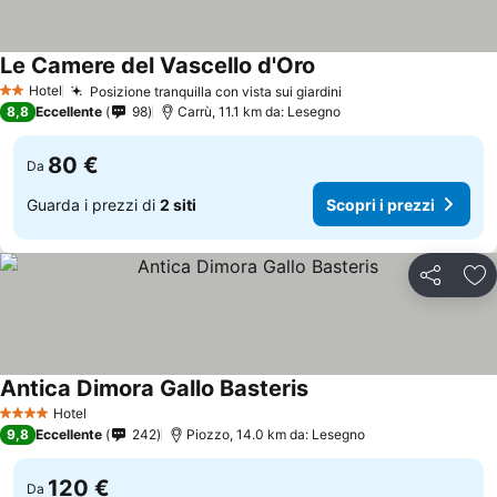
Le Camere del Vascello d'Oro
Hotel
Posizione tranquilla con vista sui giardini
2 Stelle
8,8
Eccellente
98
Carrù, 11.1 km da: Lesegno
80 €
Da
Guarda i prezzi di
2 siti
Scopri i prezzi
Condividi
Agg
Antica Dimora Gallo Basteris
Hotel
4 Stelle
9,8
Eccellente
242
Piozzo, 14.0 km da: Lesegno
120 €
Da