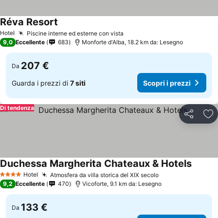
Réva Resort
Hotel
Piscine interne ed esterne con vista
9,0
Eccellente
683
Monforte d'Alba, 18.2 km da: Lesegno
207 €
Da
Guarda i prezzi di
7 siti
Scopri i prezzi
Di tendenza
Condividi
Agg
Duchessa Margherita Chateaux & Hotels
Hotel
Atmosfera da villa storica del XIX secolo
4 Stelle
9,2
Eccellente
470
Vicoforte, 9.1 km da: Lesegno
133 €
Da