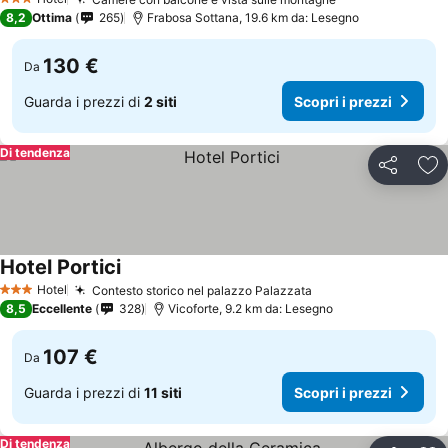
3 Stelle
8,2
Ottima
265
Frabosa Sottana, 19.6 km da: Lesegno
130 €
Da
Guarda i prezzi di
2 siti
Scopri i prezzi
Di tendenza
Condividi
Agg
Hotel Portici
Hotel
Contesto storico nel palazzo Palazzata
3 Stelle
8,5
Eccellente
328
Vicoforte, 9.2 km da: Lesegno
107 €
Da
Guarda i prezzi di
11 siti
Scopri i prezzi
Di tendenza