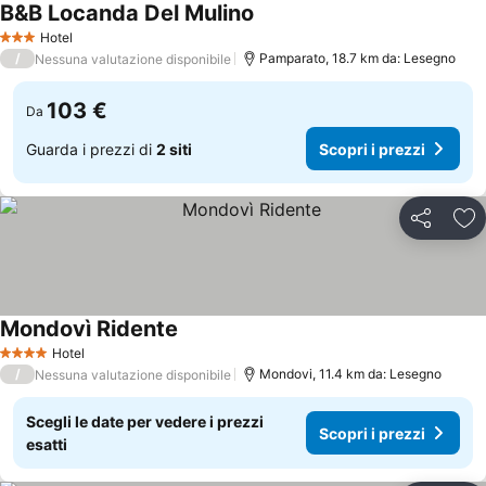
B&B Locanda Del Mulino
Hotel
3 Stelle
/
Pamparato, 18.7 km da: Lesegno
Nessuna valutazione disponibile
103 €
Da
Guarda i prezzi di
2 siti
Scopri i prezzi
Condividi
Agg
Mondovì Ridente
Hotel
4 Stelle
/
Mondovi, 11.4 km da: Lesegno
Nessuna valutazione disponibile
Scegli le date per vedere i prezzi
Scopri i prezzi
esatti