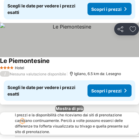
Scegli le date per vedere i prezzi
Scopri i prezzi
esatti
Condividi
Agg
Le Piemontesine
Hotel
4 Stelle
/
Igliano, 6.5 km da: Lesegno
Nessuna valutazione disponibile
Scegli le date per vedere i prezzi
Scopri i prezzi
esatti
Mostra di più
I prezzi e la disponibilità che riceviamo dai siti di prenotazione
cambiano continuamente. Perciò a volte possono esserci delle
differenze tra l’offerta visualizzata su trivago e quella presente sul
sito di prenotazione.