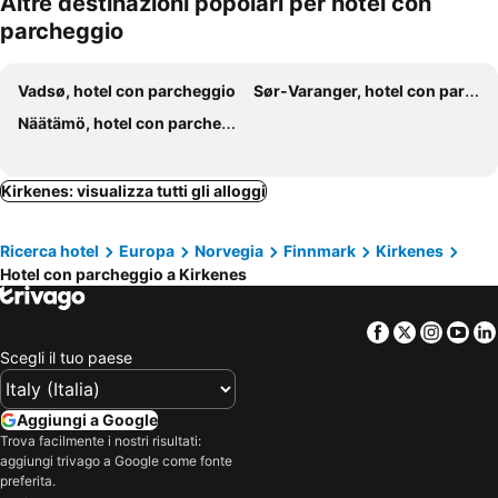
Altre destinazioni popolari per hotel con
parcheggio
Vadsø, hotel con parcheggio
Sør-Varanger, hotel con parcheggio
Näätämö, hotel con parcheggio
Kirkenes: visualizza tutti gli alloggi
Ricerca hotel
Europa
Norvegia
Finnmark
Kirkenes
Hotel con parcheggio a Kirkenes
Facebook
Twitter
Insta
Yo
Scegli il tuo paese
Aggiungi a Google
Trova facilmente i nostri risultati:
aggiungi trivago a Google come fonte
preferita.