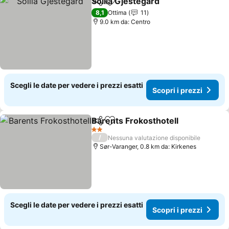
Sollia Gjestegård
Condividi
Aggiungi ai preferiti
Scopri i 
8,1
Ottima
11
9.0 km da: Centro
Scegli le date per vedere i prezzi esatti
Scopri i prezzi
Barents Frokosthotell
Condividi
Aggiungi ai preferiti
Scop
2 Stelle
/
Nessuna valutazione disponibile
Sør-Varanger, 0.8 km da: Kirkenes
Scegli le date per vedere i prezzi esatti
Scopri i prezzi