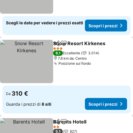
Scegli le date per vedere i prezzi esatti
Scopri i prezzi
Snow Resort Kirkenes
Condividi
Aggiungi ai preferiti
Scop
3 Stelle
9,1
Eccellente
3.014
7.6 km da: Centro
Posizione sul fiordo
Scopri i prezzi
310 €
Da
Guarda i prezzi di
8 siti
Scopri i prezzi
Barents Hotell
Condividi
Aggiungi ai preferiti
Scopri i pre
2 Stelle
5,1
827