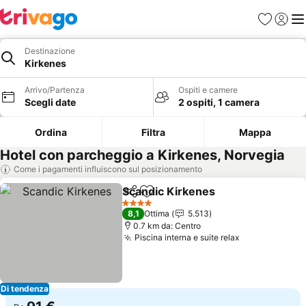
Preferiti
Accedi
Me
Destinazione
Kirkenes
Arrivo/Partenza
Ospiti e camere
Scegli date
2 ospiti, 1 camera
Ordina
Filtra
Mappa
Hotel con parcheggio a Kirkenes, Norvegia
Come i pagamenti influiscono sul posizionamento
Scandic Kirkenes
Condividi
Aggiungi ai preferiti
Scopri i 
4 Stelle
8,1
Ottima
5.513
0.7 km da: Centro
Piscina interna e suite relax
Scopri i prez
Di tendenza