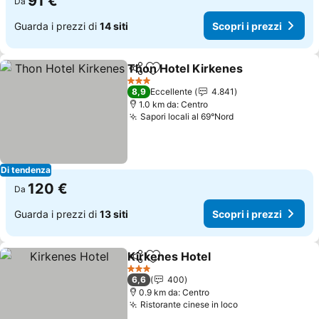
91 €
Da
Guarda i prezzi di
14 siti
Scopri i prezzi
Thon Hotel Kirkenes
Condividi
Aggiungi ai preferiti
Scopr
3 Stelle
8,9
Eccellente
4.841
1.0 km da: Centro
Sapori locali al 69°Nord
Scopri i prezzi
Di tendenza
120 €
Da
Guarda i prezzi di
13 siti
Scopri i prezzi
Kirkenes Hotel
Condividi
Aggiungi ai preferiti
Scopri i pre
3 Stelle
6,6
400
0.9 km da: Centro
Ristorante cinese in loco
Scopri i prezzi