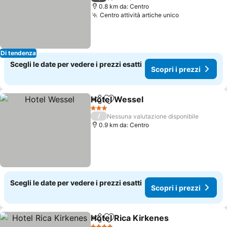
0.8 km da: Centro
Centro attività artiche unico
Scopri i prez
Di tendenza
Scegli le date per vedere i prezzi esatti
Scopri i prezzi
Hotel Wessel
Condividi
Aggiungi ai preferiti
Scopri i prez
3 Stelle
/
Nessuna valutazione disponibile
0.9 km da: Centro
Scegli le date per vedere i prezzi esatti
Scopri i prezzi
Hotel Rica Kirkenes
Condividi
Aggiungi ai preferiti
Scopri 