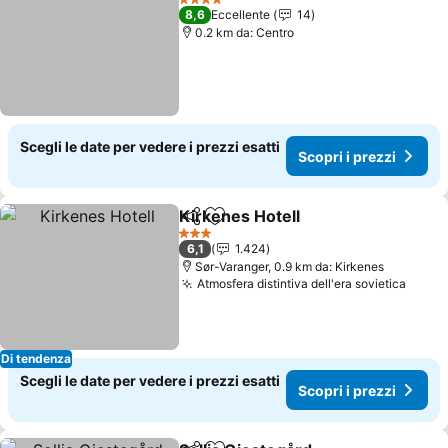
4 Stelle
8,6
Eccellente
14
0.2 km da: Centro
Scegli le date per vedere i prezzi esatti
Scopri i prezzi
Kirkenes Hotell
Condividi
Aggiungi ai preferiti
Scopri i pr
3 Stelle
6,1
1.424
Sør-Varanger, 0.9 km da: Kirkenes
Atmosfera distintiva dell'era sovietica
Scopr
Di tendenza
Scegli le date per vedere i prezzi esatti
Scopri i prezzi