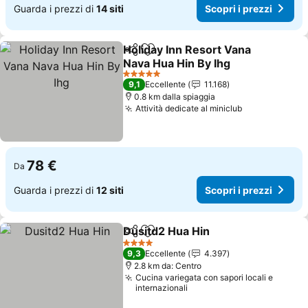
Guarda i prezzi di
14 siti
Scopri i prezzi
Holiday Inn Resort Vana
Condividi
Aggiungi ai preferiti
Nava Hua Hin By Ihg
5 Stelle
9,1
Eccellente
11.168
0.8 km dalla spiaggia
Attività dedicate al miniclub
78 €
Da
Guarda i prezzi di
12 siti
Scopri i prezzi
Dusitd2 Hua Hin
Condividi
Aggiungi ai preferiti
4 Stelle
9,3
Eccellente
4.397
2.8 km da: Centro
Cucina variegata con sapori locali e
internazionali