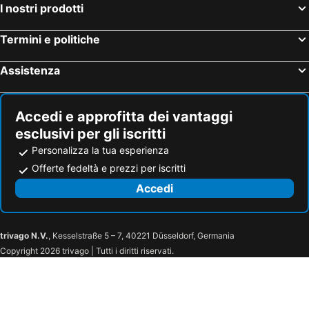
Nam Talay Resort
Veranda Lodge
I nostri prodotti
Best Western Plus Carapace Hotel Hua Hin
The Kaset, Hua Hin
Termini e politiche
Hotel Fresh Inn
Chaba Place
Hotel Alley
Get Link Hip
Assistenza
Tanawit Hotel & Spa
Baanpak Sam Anong
Baan Manthana House
Subhamitra
Accedi e approfitta dei vantaggi
Crystal Huahin
Puangpen Villa Hotel
esclusivi per gli iscritti
La Maison Hua Hin
Baan Paan Hua Hin
Personalizza la tua esperienza
Tientong Guesthouse
Seapine Recreation Centre
Offerte fedeltà e prezzi per iscritti
Chanchay
Sunshine Hostel
Accedi
SALA Villa Pranburi
Panisara Pool Villa
Chom View Hotel, Hua Hin
Baan Suksiri Hotel Hua Hin
trivago N.V.
, Kesselstraße 5 – 7, 40221 Düsseldorf, Germania
Copyright 2026 trivago | Tutti i diritti riservati.