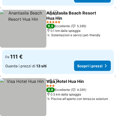
Anantasila Beach Resort
Condividi
Aggiungi ai preferiti
Hua Hin
5 Stelle
9,3
Eccellente
5.395
0.1 km dalla spiaggia
Sistemazioni e servizi pet-friendly
111 €
Da
Guarda i prezzi di
13 siti
Scopri i prezzi
Visa Hotel Hua Hin
Condividi
Aggiungi ai preferiti
3 Stelle
8,8
Eccellente
4.091
0.5 km dalla spiaggia
Piscina all'aperto con terrazza solarium