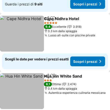
Guarda i prezzi di
9 siti
Scopri i prezzi
Cape Nidhra Hotel
Condividi
Aggiungi ai preferiti
5 Stelle
9,4
Eccellente
3.918
0.3 km dalla spiaggia
Lusso all-suite con piscine private
Scegli le date per vedere i prezzi esatti
Scopri i prezzi
Hua Hin White Sand
Condividi
Aggiungi ai preferiti
3 Stelle
8,1
Ottima
2.474
0.4 km dalla spiaggia
Autentica esperienza culinaria messicana