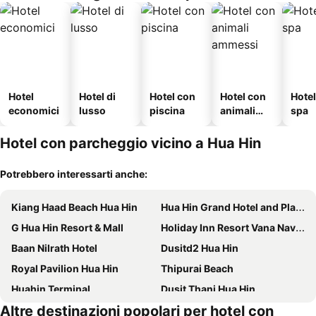
Hotel
Hotel di
Hotel con
Hotel con
Hote
economici
lusso
piscina
animali
spa
ammessi
Hotel con parcheggio vicino a Hua Hin
Potrebbero interessarti anche:
Kiang Haad Beach Hua Hin
Hua Hin Grand Hotel and Plaza
G Hua Hin Resort & Mall
Holiday Inn Resort Vana Nava Hua Hin By Ihg
Baan Nilrath Hotel
Dusitd2 Hua Hin
Royal Pavilion Hua Hin
Thipurai Beach
Huahin Terminal
Dusit Thani Hua Hin
Altre destinazioni popolari per hotel con
Baan Bayan - Hua Hin - SHA Extra Plus
The Standard Hua Hin