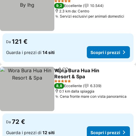
5 Stelle
9,2
Eccellente
10.544
2.3 km da: Centro
Servizi esclusivi per animali domestici
121 €
Da
Guarda i prezzi di
14 siti
Scopri i prezzi
Wora Bura Hua Hin
Condividi
Aggiungi ai preferiti
Resort & Spa
5 Stelle
8,8
Eccellente
6.339
0.1 km dalla spiaggia
Cena fronte mare con vista panoramica
72 €
Da
Guarda i prezzi di
12 siti
Scopri i prezzi