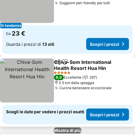
Soggiorni pet-friendly per tutti
Di tendenza
23 €
Da
Guarda i prezzi di
13 siti
Scopri i prezzi
Chiva-Som International
Condividi
Aggiungi ai preferiti
Health Resort Hua Hin
5 Stelle
9,0
Eccellente
297
0.5 km dalla spiaggia
Cucina benessere eccezionale
Scegli le date per vedere i prezzi esatti
Scopri i prezzi
Mostra di più