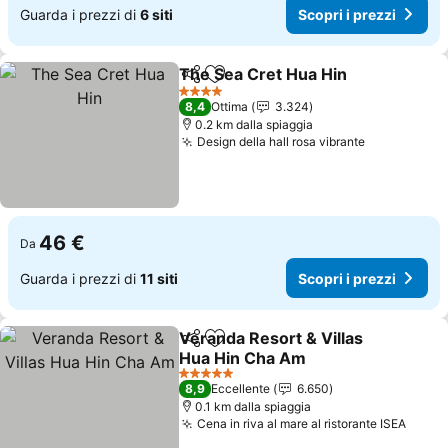
Guarda i prezzi di
6 siti
Scopri i prezzi
The Sea Cret Hua Hin
Condividi
Aggiungi ai preferiti
4 Stelle
8,4
Ottima
3.324
0.2 km dalla spiaggia
Design della hall rosa vibrante
46 €
Da
Guarda i prezzi di
11 siti
Scopri i prezzi
Veranda Resort & Villas
Condividi
Aggiungi ai preferiti
Hua Hin Cha Am
5 Stelle
8,9
Eccellente
6.650
0.1 km dalla spiaggia
Cena in riva al mare al ristorante ISEA