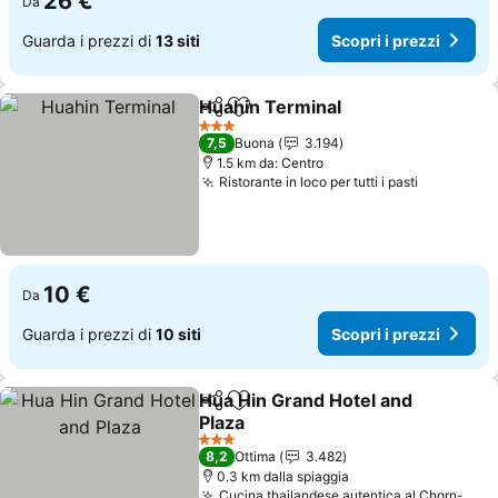
26 €
Da
Guarda i prezzi di
13 siti
Scopri i prezzi
Huahin Terminal
Condividi
Aggiungi ai preferiti
3 Stelle
7,5
Buona
3.194
1.5 km da: Centro
Ristorante in loco per tutti i pasti
10 €
Da
Guarda i prezzi di
10 siti
Scopri i prezzi
Hua Hin Grand Hotel and
Condividi
Aggiungi ai preferiti
Plaza
3 Stelle
8,2
Ottima
3.482
0.3 km dalla spiaggia
Cucina thailandese autentica al Chorn-