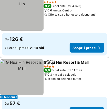
Condividi
Aggiungi ai preferiti
5 Stelle
9,2
Eccellente
4.623
0.6 km da: Centro
Offerte spa e benessere rigeneranti
126 €
Da
Guarda i prezzi di
10 siti
Scopri i prezzi
G Hua Hin Resort & Mall
Condividi
Aggiungi ai preferiti
4 Stelle
9,0
Eccellente
11.514
0.3 km dalla spiaggia
Ricca colazione a buffet
Di tendenza
57 €
Da