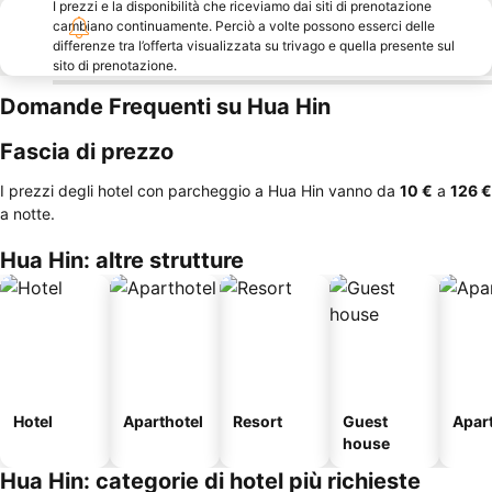
I prezzi e la disponibilità che riceviamo dai siti di prenotazione
cambiano continuamente. Perciò a volte possono esserci delle
differenze tra l’offerta visualizzata su trivago e quella presente sul
sito di prenotazione.
Domande Frequenti su Hua Hin
Fascia di prezzo
I prezzi degli hotel con parcheggio a Hua Hin vanno da
‎10 €
a
‎126 €
a notte.
Hua Hin: altre strutture
Hotel
Aparthotel
Resort
Guest
Apar
house
Hua Hin: categorie di hotel più richieste