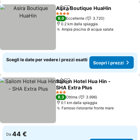
Asira Boutique HuaHin
Condividi
Aggiungi ai preferiti
4 Stelle
9,0
Eccellente
3.720
0.2 km dalla spiaggia
Ampia piscina di acqua salata
Scegli le date per vedere i prezzi esatti
Scopri i prezzi
Sailom Hotel Hua Hin -
Condividi
Aggiungi ai preferiti
SHA Extra Plus
3 Stelle
8,3
Ottima
3.996
0.1 km dalla spiaggia
Famoso ristorante fronte mare
44 €
Da