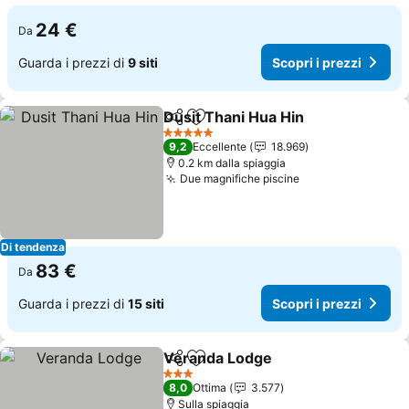
24 €
Da
Guarda i prezzi di
9 siti
Scopri i prezzi
Dusit Thani Hua Hin
Condividi
Aggiungi ai preferiti
5 Stelle
9,2
Eccellente
18.969
0.2 km dalla spiaggia
Due magnifiche piscine
Di tendenza
83 €
Da
Guarda i prezzi di
15 siti
Scopri i prezzi
Veranda Lodge
Condividi
Aggiungi ai preferiti
3 Stelle
8,0
Ottima
3.577
Sulla spiaggia