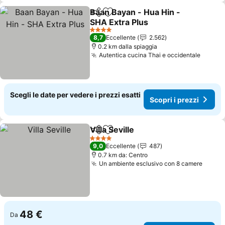
Baan Bayan - Hua Hin -
Condividi
Aggiungi ai preferiti
SHA Extra Plus
4 Stelle
8,7
Eccellente
2.562
0.2 km dalla spiaggia
Autentica cucina Thai e occidentale
Scegli le date per vedere i prezzi esatti
Scopri i prezzi
Villa Seville
Condividi
Aggiungi ai preferiti
4 Stelle
9,0
Eccellente
487
0.7 km da: Centro
Un ambiente esclusivo con 8 camere
48 €
Da