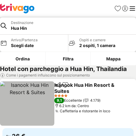
Preferiti
Accedi
Me
Destinazione
Hua Hin
Arrivo/Partenza
Ospiti e camere
Scegli date
2 ospiti, 1 camera
Ordina
Filtra
Mappa
Hotel con parcheggio a Hua Hin, Thailandia
Come i pagamenti influiscono sul posizionamento
Isanook Hua Hin Resort &
Condividi
Aggiungi ai preferiti
Suites
4 Stelle
9,1
Eccellente
4.179
6.2 km da: Centro
Caffetteria e ristorante in loco