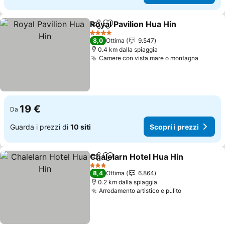
Royal Pavilion Hua Hin
Condividi
Aggiungi ai preferiti
4 Stelle
8,0
Ottima
9.547
0.4 km dalla spiaggia
Camere con vista mare o montagna
19 €
Da
Guarda i prezzi di
10 siti
Scopri i prezzi
Chalelarn Hotel Hua Hin
Condividi
Aggiungi ai preferiti
3 Stelle
8,4
Ottima
6.864
0.2 km dalla spiaggia
Arredamento artistico e pulito