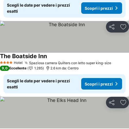
Scegli le date per vedere i prezzi
Scopri i prezzi
esatti
Condividi
Agg
The Boatside Inn
Hotel
Spaziosa camera Quilters con letto super king-size
4 Stelle
9,0
Eccellente
1.285
2.6 km da: Centro
Scegli le date per vedere i prezzi
Scopri i prezzi
esatti
Condividi
Agg