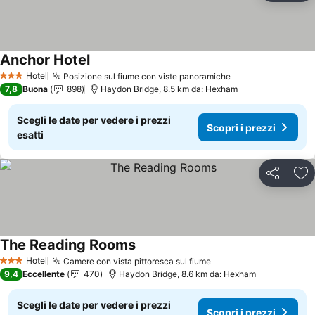
Anchor Hotel
Hotel
Posizione sul fiume con viste panoramiche
3 Stelle
7,8
Buona
898
Haydon Bridge, 8.5 km da: Hexham
Scegli le date per vedere i prezzi
Scopri i prezzi
esatti
Condividi
Agg
The Reading Rooms
Hotel
Camere con vista pittoresca sul fiume
3 Stelle
9,4
Eccellente
470
Haydon Bridge, 8.6 km da: Hexham
Scegli le date per vedere i prezzi
Scopri i prezzi