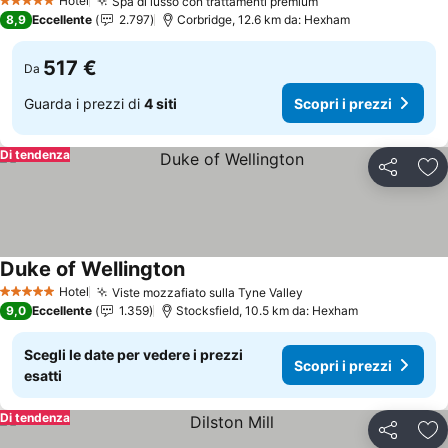
Hotel
Spa di lusso con trattamenti premium
5 Stelle
8,9
Eccellente
2.797
Corbridge, 12.6 km da: Hexham
517 €
Da
Guarda i prezzi di
4 siti
Scopri i prezzi
Di tendenza
Condividi
Agg
Duke of Wellington
Hotel
Viste mozzafiato sulla Tyne Valley
5 Stelle
9,0
Eccellente
1.359
Stocksfield, 10.5 km da: Hexham
Scegli le date per vedere i prezzi
Scopri i prezzi
esatti
Di tendenza
Condividi
Agg