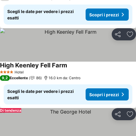
Scegli le date per vedere i prezzi
Scopri i prezzi
esatti
Condividi
Agg
High Keenley Fell Farm
Hotel
4 Stelle
9,2
Eccellente
86
16.0 km da: Centro
Scegli le date per vedere i prezzi
Scopri i prezzi
esatti
Di tendenza
Condividi
Agg