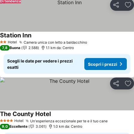
Di tendenza
Condividi
Agg
Station Inn
Hotel
Camera unica con letto a baldacchino
2 Stelle
7,8
Buona
2.588
1.1 km da: Centro
Scegli le date per vedere i prezzi
Scopri i prezzi
esatti
Condividi
Agg
The County Hotel
Hotel
Un'esperienza eccezionale per te e il tuo cane
4 Stelle
9,0
Eccellente
3.061
1.0 km da: Centro