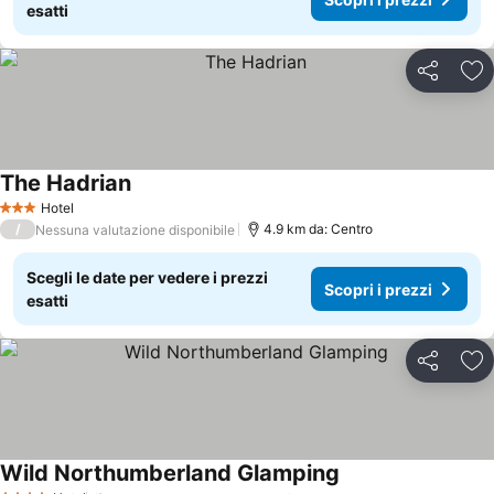
esatti
Condividi
Agg
The Hadrian
Hotel
3 Stelle
/
4.9 km da: Centro
Nessuna valutazione disponibile
Scegli le date per vedere i prezzi
Scopri i prezzi
esatti
Condividi
Agg
Wild Northumberland Glamping