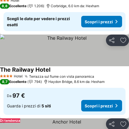
Hotel
3 Stelle
8,8
Eccellente
1.206
Corbridge, 6.0 km da: Hexham
Scegli le date per vedere i prezzi
Scopri i prezzi
esatti
Condividi
Agg
The Railway Hotel
Hotel
Terrazza sul fiume con vista panoramica
4 Stelle
8,7
Eccellente
794
Haydon Bridge, 8.6 km da: Hexham
97 €
Da
Guarda i prezzi di
5 siti
Scopri i prezzi
Di tendenza
Condividi
Agg