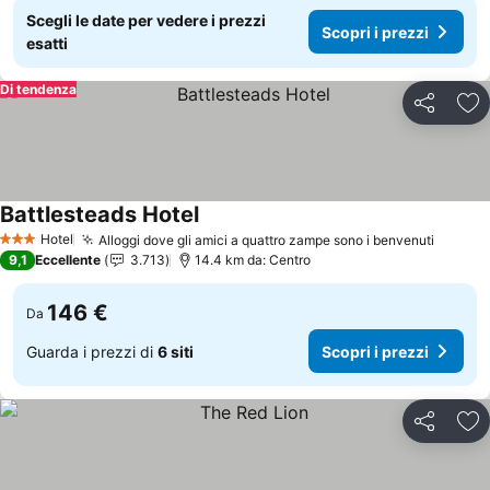
Scegli le date per vedere i prezzi
Scopri i prezzi
esatti
Di tendenza
Condividi
Agg
Battlesteads Hotel
Hotel
Alloggi dove gli amici a quattro zampe sono i benvenuti
3 Stelle
9,1
Eccellente
3.713
14.4 km da: Centro
146 €
Da
Guarda i prezzi di
6 siti
Scopri i prezzi
Condividi
Agg