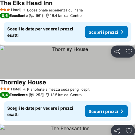
The Elks Head Inn
Hotel
Eccezionale esperienza culinaria
3 Stelle
8,6
Eccellente
961
16.4 km da: Centro
Scegli le date per vedere i prezzi
Scopri i prezzi
esatti
Condividi
Agg
Thornley House
Hotel
Pianoforte a mezza coda per gli ospiti
3 Stelle
9,4
Eccellente
252
12.5 km da: Centro
Scegli le date per vedere i prezzi
Scopri i prezzi
esatti
Condividi
Agg