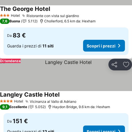
The George Hotel
Hotel
Ristorante con vista sul giardino
3 Stelle
7,6
Buona
5.112
Chollerford, 6.5 km da: Hexham
83 €
Da
Guarda i prezzi di
11 siti
Scopri i prezzi
Di tendenza
Condividi
Agg
Langley Castle Hotel
Hotel
Vicinanza al Vallo di Adriano
4 Stelle
9,1
Eccellente
5.052
Haydon Bridge, 9.6 km da: Hexham
151 €
Da
Guarda i prezzi di
12 siti
Scopri i prezzi