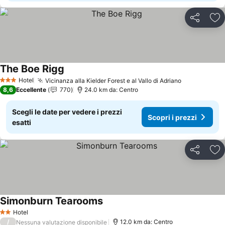
Condividi
Agg
The Boe Rigg
Hotel
Vicinanza alla Kielder Forest e al Vallo di Adriano
3 Stelle
8,6
Eccellente
770
24.0 km da: Centro
Scegli le date per vedere i prezzi
Scopri i prezzi
esatti
Condividi
Agg
Simonburn Tearooms
Hotel
2 Stelle
/
12.0 km da: Centro
Nessuna valutazione disponibile