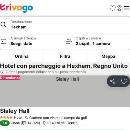
Preferiti
Accedi
Me
Destinazione
Hexham
Arrivo/Partenza
Ospiti e camere
Scegli date
2 ospiti, 1 camera
Ordina
Filtra
Mappa
Hotel con parcheggio a Hexham, Regno Unito
Come i pagamenti influiscono sul posizionamento
Di tendenza
Condividi
Agg
Slaley Hall
Hotel
Camere con vista sul campo da golf
4 Stelle
7,8
Buona
14.026
10.4 km da: Centro