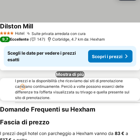
Dilston Mill
Hotel
Suite privata arredata con cura
4 Stelle
9,7
Eccellente
147
Corbridge, 4.7 km da: Hexham
Scegli le date per vedere i prezzi
Scopri i prezzi
esatti
Mostra di più
I prezzi e la disponibilità che riceviamo dai siti di prenotazione
cambiano continuamente. Perciò a volte possono esserci delle
differenze tra l’offerta visualizzata su trivago e quella presente sul
sito di prenotazione.
Domande Frequenti su Hexham
Fascia di prezzo
I prezzi degli hotel con parcheggio a Hexham vanno da
‎83 €
a
‎517 €
a notte.