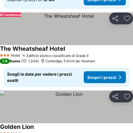
Di tendenza
Condividi
Agg
The Wheatsheaf Hotel
Hotel
Edificio storico classificato di Grado II
3 Stelle
7,9
Buona
1.244
Corbridge, 5.9 km da: Hexham
Scegli le date per vedere i prezzi
Scopri i prezzi
esatti
Condividi
Agg
Golden Lion