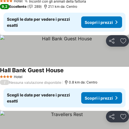
Hotel
Incontri con gli animali della fattoria
4 Stelle
9,2
Eccellente
289
21.1 km da: Centro
Scegli le date per vedere i prezzi
Scopri i prezzi
esatti
Condividi
Agg
Hall Bank Guest House
Hotel
4 Stelle
/
0.8 km da: Centro
Nessuna valutazione disponibile
Scegli le date per vedere i prezzi
Scopri i prezzi
esatti
Condividi
Agg