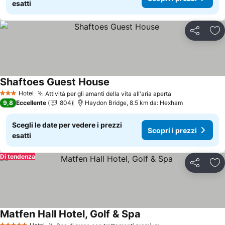
esatti
Condividi
Agg
Shaftoes Guest House
Hotel
Attività per gli amanti della vita all'aria aperta
3 Stelle
9,8
Eccellente
804
Haydon Bridge, 8.5 km da: Hexham
Scegli le date per vedere i prezzi
Scopri i prezzi
esatti
Di tendenza
Condividi
Agg
Matfen Hall Hotel, Golf & Spa