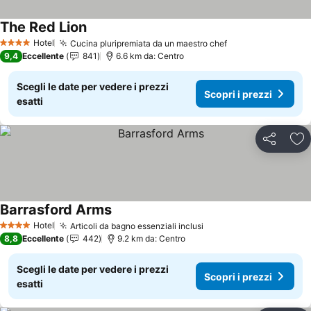
The Red Lion
Hotel
Cucina pluripremiata da un maestro chef
4 Stelle
9,4
Eccellente
841
6.6 km da: Centro
Scegli le date per vedere i prezzi
Scopri i prezzi
esatti
Condividi
Agg
Barrasford Arms
Hotel
Articoli da bagno essenziali inclusi
4 Stelle
8,8
Eccellente
442
9.2 km da: Centro
Scegli le date per vedere i prezzi
Scopri i prezzi
esatti