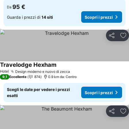
95 €
Da
Guarda i prezzi di
14 siti
Scopri i prezzi
Condividi
Agg
Travelodge Hexham
Hotel
Design moderno e nuovo di zecca
9,1
Eccellente
874
0.9 km da: Centro
Scegli le date per vedere i prezzi
Scopri i prezzi
esatti
Condividi
Agg