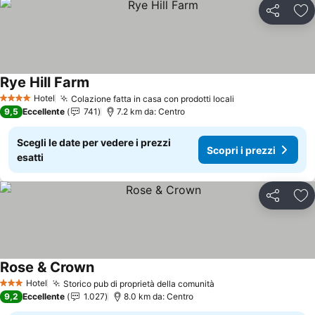
Condividi
Agg
Rye Hill Farm
Hotel
Colazione fatta in casa con prodotti locali
4 Stelle
9,5
Eccellente
741
7.2 km da: Centro
Scegli le date per vedere i prezzi
Scopri i prezzi
esatti
Condividi
Agg
Rose & Crown
Hotel
Storico pub di proprietà della comunità
3 Stelle
9,2
Eccellente
1.027
8.0 km da: Centro