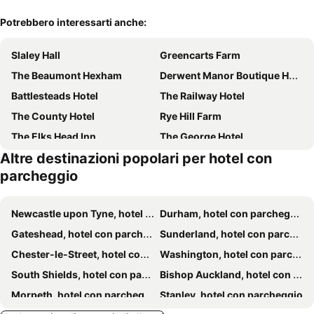
Potrebbero interessarti anche:
Slaley Hall
Greencarts Farm
The Beaumont Hexham
Derwent Manor Boutique Hotel
Battlesteads Hotel
The Railway Hotel
The County Hotel
Rye Hill Farm
The Elks Head Inn
The George Hotel
Altre destinazioni popolari per hotel con
Lord Crewe Arms
parcheggio
Newcastle upon Tyne, hotel con parcheggio
Durham, hotel con parcheggio
Gateshead, hotel con parcheggio
Sunderland, hotel con parcheggio
Chester-le-Street, hotel con parcheggio
Washington, hotel con parcheggio
South Shields, hotel con parcheggio
Bishop Auckland, hotel con parcheggio
Morpeth, hotel con parcheggio
Stanley, hotel con parcheggio