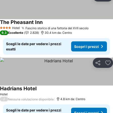
The Pheasant Inn
Hotel
Fascino storico di una fattoria del XVII secolo
4 Stelle
9,3
Eccellente
2.828
30.4 km da: Centro
Scegli le date per vedere i prezzi
Scopri i prezzi
esatti
Condividi
Agg
Hadrians Hotel
Hotel
/
4.8 km da: Centro
Nessuna valutazione disponibile
Scegli le date per vedere i prezzi
Scopri i prezzi