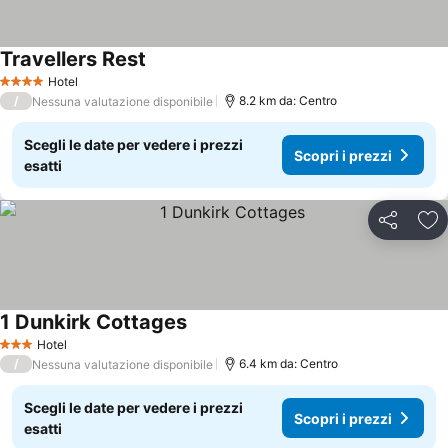
Travellers Rest
Hotel
4 Stelle
/
8.2 km da: Centro
Nessuna valutazione disponibile
Scegli le date per vedere i prezzi
Scopri i prezzi
esatti
Condividi
Agg
1 Dunkirk Cottages
Hotel
3 Stelle
/
6.4 km da: Centro
Nessuna valutazione disponibile
Scegli le date per vedere i prezzi
Scopri i prezzi
esatti