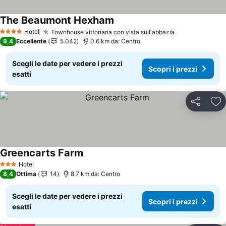
The Beaumont Hexham
Hotel
Townhouse vittoriana con vista sull'abbazia
4 Stelle
9,4
Eccellente
5.042
0.6 km da: Centro
Scegli le date per vedere i prezzi
Scopri i prezzi
esatti
Condividi
Agg
Greencarts Farm
Hotel
3 Stelle
8,4
Ottima
14
8.7 km da: Centro
Scegli le date per vedere i prezzi
Scopri i prezzi
esatti