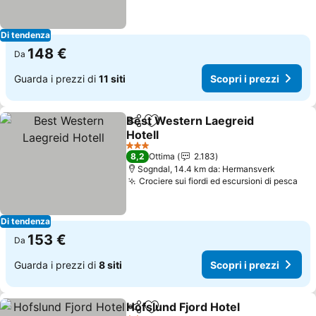
Di tendenza
148 €
Da
Guarda i prezzi di
11 siti
Scopri i prezzi
Best Western Laegreid
Condividi
Aggiungi ai preferiti
Hotell
3 Stelle
8,2
Ottima
2.183
Sogndal, 14.4 km da: Hermansverk
Crociere sui fiordi ed escursioni di pesca
Di tendenza
153 €
Da
Guarda i prezzi di
8 siti
Scopri i prezzi
Hofslund Fjord Hotel
Condividi
Aggiungi ai preferiti