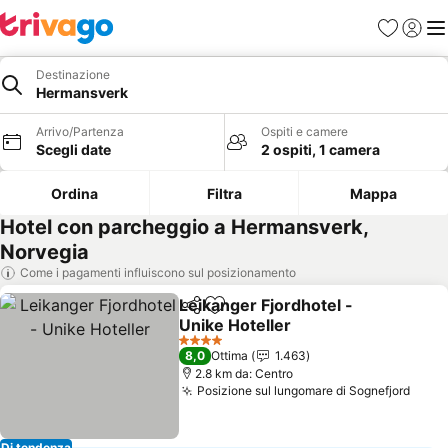
Preferiti
Accedi
Me
Destinazione
Hermansverk
Arrivo/Partenza
Ospiti e camere
Scegli date
2 ospiti, 1 camera
Ordina
Filtra
Mappa
Hotel con parcheggio a Hermansverk,
Norvegia
Come i pagamenti influiscono sul posizionamento
Leikanger Fjordhotel -
Condividi
Aggiungi ai preferiti
Unike Hoteller
4 Stelle
8,0
Ottima
1.463
2.8 km da: Centro
Posizione sul lungomare di Sognefjord
Di tendenza