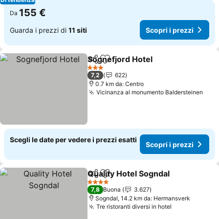
155 €
Da
Guarda i prezzi di
11 siti
Scopri i prezzi
Sognefjord Hotel
Condividi
Aggiungi ai preferiti
3 Stelle
7,2
622
0.7 km da: Centro
Vicinanza al monumento Baldersteinen
Scegli le date per vedere i prezzi esatti
Scopri i prezzi
Quality Hotel Sogndal
Condividi
Aggiungi ai preferiti
4 Stelle
7,8
Buona
3.627
Sogndal, 14.2 km da: Hermansverk
Tre ristoranti diversi in hotel