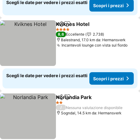
Scegli le date per vedere i prezzi esatti
Scopri i prezzi
Kviknes Hotel
Condividi
Aggiungi ai preferiti
4 Stelle
8,6
Eccellente
2.738
Balestrand, 17.0 km da: Hermansverk
Incantevoli lounge con vista sul fiordo
Scegli le date per vedere i prezzi esatti
Scopri i prezzi
Norlandia Park
Condividi
Aggiungi ai preferiti
2 Stelle
/
Nessuna valutazione disponibile
Sogndal, 14.5 km da: Hermansverk