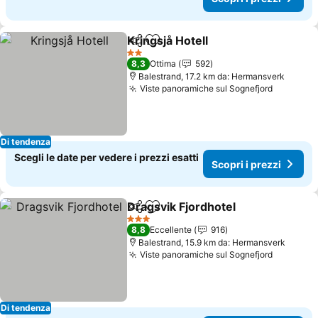
Kringsjå Hotell
Condividi
Aggiungi ai preferiti
2 Stelle
8,3
Ottima
592
Balestrand, 17.2 km da: Hermansverk
Viste panoramiche sul Sognefjord
Di tendenza
Scegli le date per vedere i prezzi esatti
Scopri i prezzi
Dragsvik Fjordhotel
Condividi
Aggiungi ai preferiti
3 Stelle
8,8
Eccellente
916
Balestrand, 15.9 km da: Hermansverk
Viste panoramiche sul Sognefjord
Di tendenza