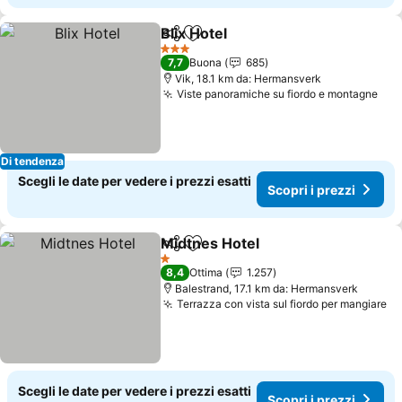
Blix Hotel
Condividi
Aggiungi ai preferiti
3 Stelle
7,7
Buona
685
Vik, 18.1 km da: Hermansverk
Viste panoramiche su fiordo e montagne
Di tendenza
Scegli le date per vedere i prezzi esatti
Scopri i prezzi
Midtnes Hotel
Condividi
Aggiungi ai preferiti
1 Stelle
8,4
Ottima
1.257
Balestrand, 17.1 km da: Hermansverk
Terrazza con vista sul fiordo per mangiare
Scegli le date per vedere i prezzi esatti
Scopri i prezzi