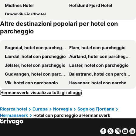
Midtnes Hotel
Hofslund Fjord Hotel
Dragsvik Fjordhotel
Altre destinazioni popolari per hotel con
parcheggio
Sogndal, hotel con parcheggio
Flam, hotel con parcheggio
Lærdal, hotel con parcheggio
Aurland, hotel con parcheggio
Jølster, hotel con parcheggio
Luster, hotel con parcheggio
Gudvangen, hotel con parcheggio
Balestrand, hotel con parcheggio
Vik, hotel con parcheggio
Høyanger, hotel con parcheggio
Vossestrand, hotel con parcheggio
Ardalstangen, hotel con parcheggio
Hermansverk: visualizza tutti gli alloggi
Årdal, hotel con parcheggio
Hafslo, hotel con parcheggio
Ricerca hotel
Europa
Norvegia
Sogn og Fjordane
Stalheim, hotel con parcheggio
Hermansverk
Hotel con parcheggio a Hermansverk
Facebook
Twitter
Insta
Yo