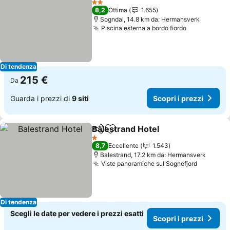
2 Stelle
8,2
Ottima
1.655
Sogndal, 14.8 km da: Hermansverk
Piscina esterna a bordo fiordo
Di tendenza
215 €
Da
Guarda i prezzi di
9 siti
Scopri i prezzi
Balestrand Hotel
Condividi
Aggiungi ai preferiti
1 Stelle
8,7
Eccellente
1.543
Balestrand, 17.2 km da: Hermansverk
Viste panoramiche sul Sognefjord
Di tendenza
Scegli le date per vedere i prezzi esatti
Scopri i prezzi