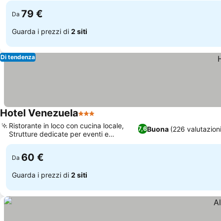
79 €
Da
Guarda i prezzi di
2 siti
Di tendenza
Hotel Venezuela
3 Stelle
Ristorante in loco con cucina locale,
Buona
(226 valutazion
7,6
Strutture dedicate per eventi e
banchetti
60 €
Da
Guarda i prezzi di
2 siti