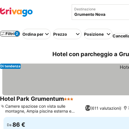
Destinazione
Filtri
2
Ordina per
Prezzo
Posizione
Cancella
Hotel con parcheggio a Gru
Di tendenza
Hotel Park Grumentum
3 Stelle
Camere spaziose con vista sulle
(611 valutazioni)
7,4
montagne, Ampia piscina esterna e
giardino
86 €
Da