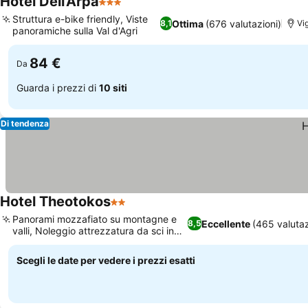
Hotel Dell'Arpa
3 Stelle
Struttura e-bike friendly, Viste
Ottima
(676 valutazioni)
8,1
Vi
panoramiche sulla Val d'Agri
84 €
Da
Guarda i prezzi di
10 siti
Di tendenza
Hotel Theotokos
2 Stelle
Panorami mozzafiato su montagne e
Eccellente
(465 valutaz
8,5
valli, Noleggio attrezzatura da sci in
hotel
Scegli le date per vedere i prezzi esatti