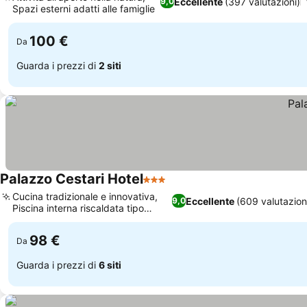
Eccellente
(397 valutazioni)
9,0
Spazi esterni adatti alle famiglie
100 €
Da
Guarda i prezzi di
2 siti
Palazzo Cestari Hotel
3 Stelle
Cucina tradizionale e innovativa,
Eccellente
(609 valutazion
9,0
Piscina interna riscaldata tipo
grotta
98 €
Da
Guarda i prezzi di
6 siti