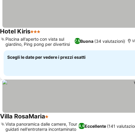
Hotel Kiris
3 Stelle
Piscina all'aperto con vista sul
Buona
(34 valutazioni)
7,5
V
giardino, Ping pong per divertirsi
Scegli le date per vedere i prezzi esatti
Villa RosaMaria
1 Stelle
Vista panoramica dalle camere, Tour
Eccellente
(141 valutazio
8,9
guidati nell'entroterra incontaminato