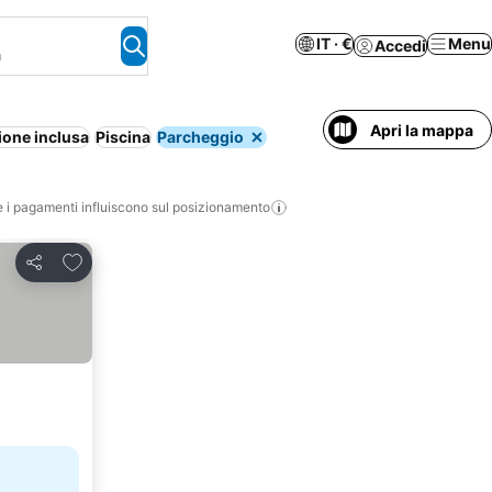
IT · €
Menu
Accedi
a
Apri la mappa
ione inclusa
Piscina
Parcheggio
i pagamenti influiscono sul posizionamento
Aggiungi ai preferiti
Condividi