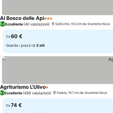
Al Bosco delle Api
3 Stelle
Eccellente
(40 valutazioni)
9,4
Gallicchio, 19.2 km da: Grumento Nova
60 €
Da
Guarda i prezzi di
2 siti
Agriturismo L'Ulivo
1 Stelle
Eccellente
(496 valutazioni)
9,1
Padula, 19.7 km da: Grumento Nova
74 €
Da