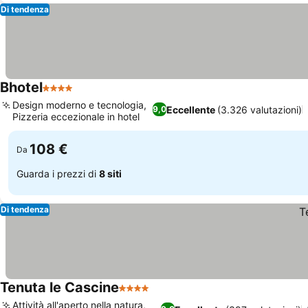
Di tendenza
Bhotel
4 Stelle
Design moderno e tecnologia,
Eccellente
(3.326 valutazioni)
9,0
Pizzeria eccezionale in hotel
108 €
Da
Guarda i prezzi di
8 siti
Di tendenza
Tenuta le Cascine
4 Stelle
Attività all'aperto nella natura,