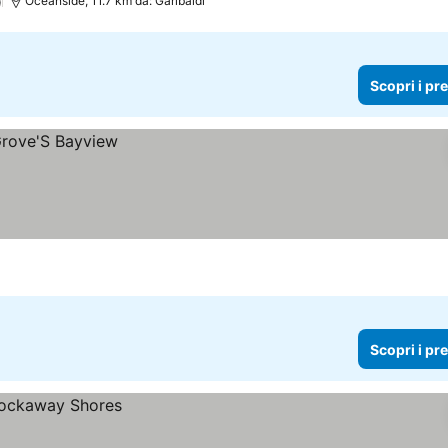
)
Oceanside, 11.7 km da: Garibaldi
Scopri i pr
Scopri i pr