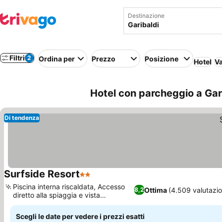
Destinazione
Filtri
2
Ordina per
Prezzo
Posizione
Hotel
Va
Hotel con parcheggio a Garib
Di tendenza
Surfside Resort
2 Stelle
Piscina interna riscaldata, Accesso
Ottima
(4.509 valutazio
8,2
diretto alla spiaggia e vista
sull'oceano
Scegli le date per vedere i prezzi esatti