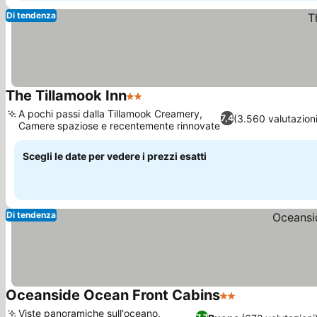
Di tendenza
The Tillamook Inn
2 Stelle
A pochi passi dalla Tillamook Creamery,
(3.560 valutazioni
7,4
Camere spaziose e recentemente rinnovate
Scegli le date per vedere i prezzi esatti
Di tendenza
Oceanside Ocean Front Cabins
2 Stelle
Viste panoramiche sull'oceano,