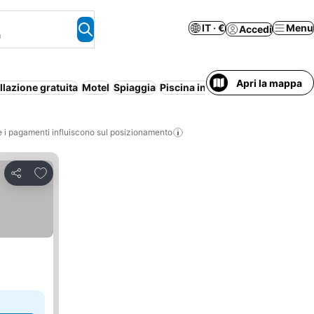
IT · €
Menu
Accedi
a
Apri la mappa
lazione gratuita
Motel
Spiaggia
Piscina interna
Stanze per non 
i pagamenti influiscono sul posizionamento
Aggiungi ai preferiti
Condividi