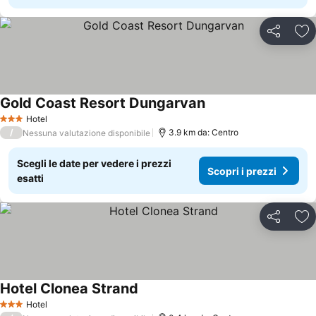
Condividi
Agg
Gold Coast Resort Dungarvan
Hotel
3 Stelle
/
3.9 km da: Centro
Nessuna valutazione disponibile
Scegli le date per vedere i prezzi
Scopri i prezzi
esatti
Condividi
Agg
Hotel Clonea Strand
Hotel
3 Stelle