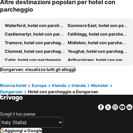
Altre destinazioni popolari per hotel con
parcheggio
Waterford, hotel con parcheggio
Dunmore East, hotel con parcheggio
Castlemartyr, hotel con parcheggio
Faithlegg, hotel con parcheggio
Tramore, hotel con parcheggio
Midleton, hotel con parcheggio
Clonmel, hotel con parcheggio
Youghal, hotel con parcheggio
Cahir, hotel con parcheggio
Arthurstown, hotel con parcheggio
Fermoy, hotel con parcheggio
Ardmore, hotel con parcheggio
Dungarvan: visualizza tutti gli alloggi
Kilmacthomas, hotel con parcheggio
Lismore, hotel con parcheggio
Ricerca hotel
Europa
Irlanda
Irlanda
Munster
Ballycotton, hotel con parcheggio
Cappoquin, hotel con parcheggio
Dungarvan
Hotel con parcheggio a Dungarvan
Carrick-on-Suir, hotel con parcheggio
Shanagarry, hotel con parcheggio
Mitchelstown, hotel con parcheggio
Ballyhack, hotel con parcheggio
Facebook
Twitter
Insta
Yo
Mooncoin, hotel con parcheggio
Bansha, hotel con parcheggio
Scegli il tuo paese
Mullinavat, hotel con parcheggio
Aggiungi a Google