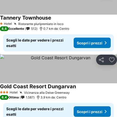
Tannery Townhouse
Hotel
Ristorante pluripremiato in loco
1 Stelle
8,6
Eccellente
512
0.7 km da: Centro
Scegli le date per vedere i prezzi
Scopri i prezzi
esatti
Condividi
Agg
Gold Coast Resort Dungarvan
Hotel
Vicinanza alla Deise Greenway
3 Stelle
8,4
Ottima
1.587
3.9 km da: Centro
Scegli le date per vedere i prezzi
Scopri i prezzi
esatti