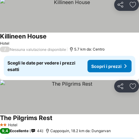
Condividi
Agg
Killineen House
Hotel
/
5.7 km da: Centro
Nessuna valutazione disponibile
Scegli le date per vedere i prezzi
Scopri i prezzi
esatti
Condividi
Agg
The Pilgrims Rest
Hotel
2 Stelle
9,4
Eccellente
44
Cappoquin, 18.2 km da: Dungarvan