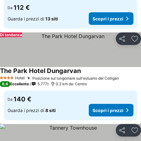
112 €
Da
Guarda i prezzi di
13 siti
Scopri i prezzi
Di tendenza
Condividi
Agg
The Park Hotel Dungarvan
Hotel
Posizione sul lungomare sull'estuario del Colligan
4 Stelle
8,6
Eccellente
5.777
0.2 km da: Centro
140 €
Da
Guarda i prezzi di
8 siti
Scopri i prezzi
Condividi
Agg