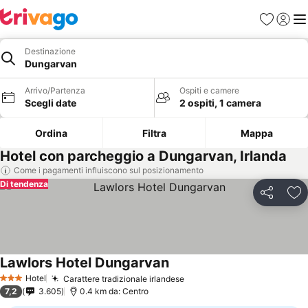
Preferiti
Accedi
Me
Destinazione
Dungarvan
Arrivo/Partenza
Ospiti e camere
Scegli date
2 ospiti, 1 camera
Ordina
Filtra
Mappa
Hotel con parcheggio a Dungarvan, Irlanda
Come i pagamenti influiscono sul posizionamento
Di tendenza
Condividi
Agg
Lawlors Hotel Dungarvan
Hotel
Carattere tradizionale irlandese
3 Stelle
7,2
3.605
0.4 km da: Centro