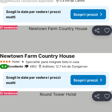
/
0.4 km da: Centro
Nessuna valutazione disponibile
Scegli le date per vedere i prezzi
Scopri i prezzi
esatti
Di tendenza
Condividi
Agg
Newtown Farm Country House
Hotel
Specialità: pane integrale fatto in casa
4 Stelle
9,4
Eccellente
480
Ardmore, 12.7 km da: Dungarvan
Scegli le date per vedere i prezzi
Scopri i prezzi
esatti
Di tendenza
Condividi
Agg