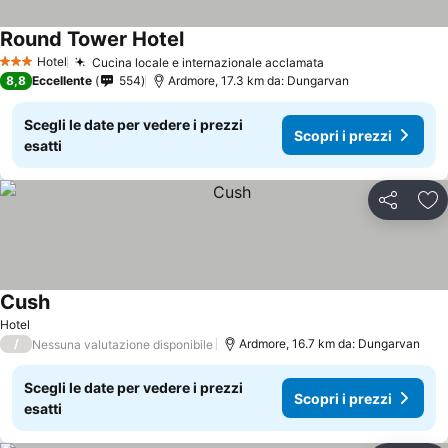
Round Tower Hotel
Hotel
Cucina locale e internazionale acclamata
3 Stelle
8,8
Eccellente
554
Ardmore, 17.3 km da: Dungarvan
Scegli le date per vedere i prezzi
Scopri i prezzi
esatti
Condividi
Agg
Cush
Hotel
/
Ardmore, 16.7 km da: Dungarvan
Nessuna valutazione disponibile
Scegli le date per vedere i prezzi
Scopri i prezzi
esatti