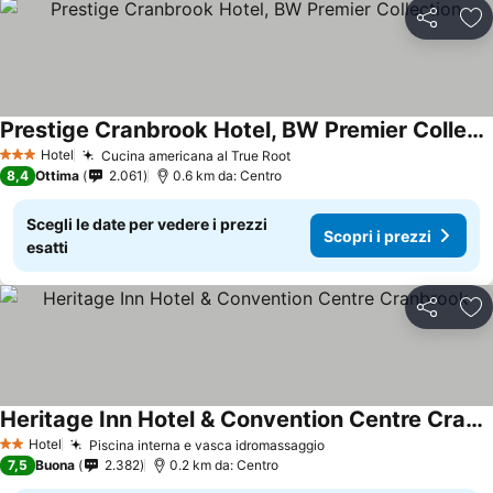
Condividi
Agg
Prestige Cranbrook Hotel, BW Premier Collection
Hotel
Cucina americana al True Root
3 Stelle
8,4
Ottima
2.061
0.6 km da: Centro
Scegli le date per vedere i prezzi
Scopri i prezzi
esatti
Condividi
Agg
Heritage Inn Hotel & Convention Centre Cranbrook
Hotel
Piscina interna e vasca idromassaggio
2 Stelle
7,5
Buona
2.382
0.2 km da: Centro