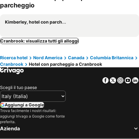
parcheggio
Kimberley, hotel con parcheggio
Cranbrook: visualizza tutti gli alloggi
Ricerca hotel
Nord America
Canada
Columbia Britannica
Cranbrook
Hotel con parcheggio a Cranbrook
Facebook
Twitter
Insta
Yo
Scegli il tuo paese
Aggiungi a Google
Trova facilmente i nostri risultati:
aggiungi trivago a Google come fonte
preferita.
Azienda