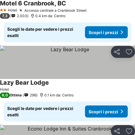
Motel 6 Cranbrook, BC
Hotel
Accesso centrale a Cranbrook Street
2 Stelle
7,3
2.003
0.4 km da: Centro
Scegli le date per vedere i prezzi
Scopri i prezzi
esatti
Condividi
Agg
Lazy Bear Lodge
Hotel
8,0
Ottima
296
0.1 km da: Centro
Scegli le date per vedere i prezzi
Scopri i prezzi
esatti
Condividi
Agg