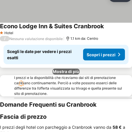
Econo Lodge Inn & Suites Cranbrook
Hotel
1 Stelle
/
1.1 km da: Centro
Nessuna valutazione disponibile
Scegli le date per vedere i prezzi
Scopri i prezzi
esatti
Mostra di più
I prezzi e la disponibilità che riceviamo dai siti di prenotazione
cambiano continuamente. Perciò a volte possono esserci delle
differenze tra l’offerta visualizzata su trivago e quella presente sul
sito di prenotazione.
Domande Frequenti su Cranbrook
Fascia di prezzo
I prezzi degli hotel con parcheggio a Cranbrook vanno da
‎58 €
a