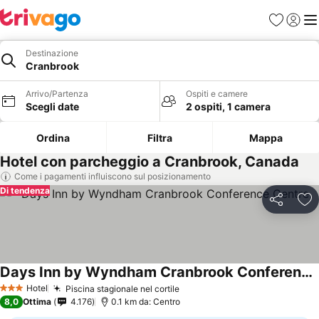
Preferiti
Accedi
Me
Destinazione
Cranbrook
Arrivo/Partenza
Ospiti e camere
Scegli date
2 ospiti, 1 camera
Ordina
Filtra
Mappa
Hotel con parcheggio a Cranbrook, Canada
Come i pagamenti influiscono sul posizionamento
Di tendenza
Condividi
Agg
Days Inn by Wyndham Cranbrook Conference Centre
Hotel
Piscina stagionale nel cortile
3 Stelle
8,0
Ottima
4.176
0.1 km da: Centro