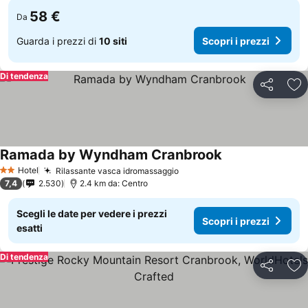
58 €
Da
Guarda i prezzi di
10 siti
Scopri i prezzi
Di tendenza
Condividi
Agg
Ramada by Wyndham Cranbrook
Hotel
Rilassante vasca idromassaggio
2 Stelle
7,4
2.530
2.4 km da: Centro
Scegli le date per vedere i prezzi
Scopri i prezzi
esatti
Di tendenza
Condividi
Agg