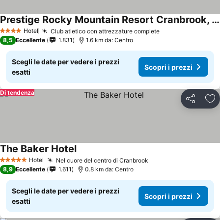
Prestige Rocky Mountain Resort Cranbrook, WorldHotels Crafted
Hotel
Club atletico con attrezzature complete
4 Stelle
8,5
Eccellente
1.831
1.6 km da: Centro
Scegli le date per vedere i prezzi
Scopri i prezzi
esatti
Di tendenza
Condividi
Agg
The Baker Hotel
Hotel
Nel cuore del centro di Cranbrook
5 Stelle
8,9
Eccellente
1.611
0.8 km da: Centro
Scegli le date per vedere i prezzi
Scopri i prezzi
esatti