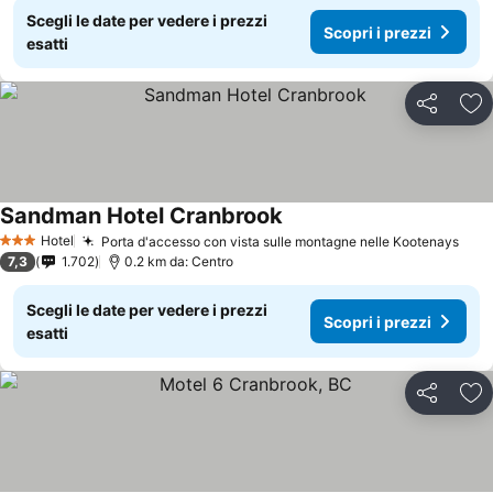
Scegli le date per vedere i prezzi
Scopri i prezzi
esatti
Condividi
Agg
Sandman Hotel Cranbrook
Hotel
Porta d'accesso con vista sulle montagne nelle Kootenays
3 Stelle
7,3
1.702
0.2 km da: Centro
Scegli le date per vedere i prezzi
Scopri i prezzi
esatti
Condividi
Agg