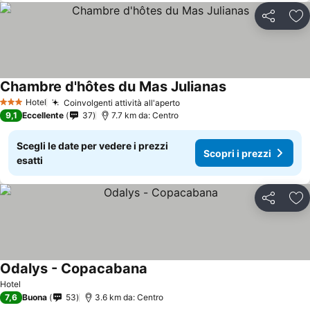
Condividi
Agg
Chambre d'hôtes du Mas Julianas
Scopri i prezzi
Hotel
Coinvolgenti attività all'aperto
Scopri i prezzi
3 Stelle
9,1
Eccellente
37
7.7 km da: Centro
Scegli le date per vedere i prezzi
Scopri i prezzi
esatti
Condividi
Agg
Odalys - Copacabana
Scopri i prezzi
Hotel
7,6
Buona
53
3.6 km da: Centro