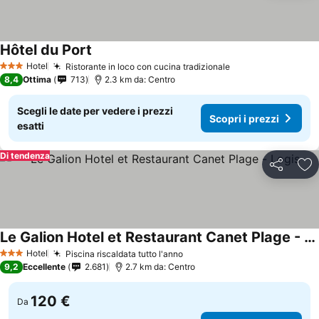
Hôtel du Port
Scopri i prezzi
Hotel
Ristorante in loco con cucina tradizionale
Scopri i prezzi
3 Stelle
8,4
Ottima
713
2.3 km da: Centro
Scegli le date per vedere i prezzi
Scopri i prezzi
esatti
Di tendenza
Condividi
Agg
Le Galion Hotel et Restaurant Canet Plage - Logis
Scopri i prezzi
Hotel
Piscina riscaldata tutto l'anno
Scopri i prezzi
3 Stelle
9,2
Eccellente
2.681
2.7 km da: Centro
120 €
Da