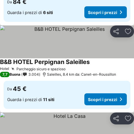
84 €
Da
Guarda i prezzi di
6 siti
Scopri i prezzi
Condividi
Agg
B&B HOTEL Perpignan Saleilles
Scopri i prezzi
Hotel
Parcheggio sicuro e spazioso
Scopri i prezzi
7,7
Buona
3.004
Saleilles, 8.4 km da: Canet-en-Roussillon
45 €
Da
Guarda i prezzi di
11 siti
Scopri i prezzi
Condividi
Agg