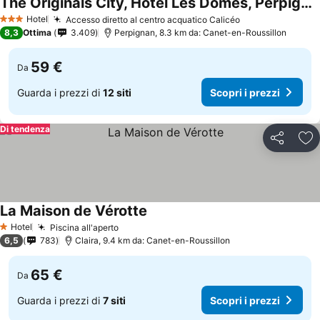
The Originals City, Hôtel Les Dômes, Perpignan Sud
Scopri i prezzi
Hotel
Accesso diretto al centro acquatico Calicéo
Scopri i prezzi
3 Stelle
8,3
Ottima
3.409
Perpignan, 8.3 km da: Canet-en-Roussillon
59 €
Da
Guarda i prezzi di
12 siti
Scopri i prezzi
Di tendenza
Condividi
Agg
La Maison de Vérotte
Scopri i prezzi
Hotel
Piscina all'aperto
Scopri i prezzi
1 Stelle
6,5
783
Claira, 9.4 km da: Canet-en-Roussillon
65 €
Da
Guarda i prezzi di
7 siti
Scopri i prezzi