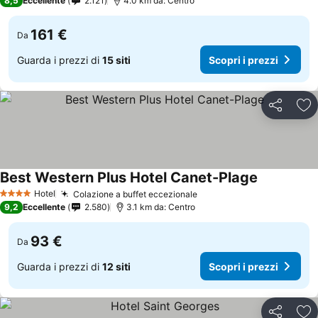
8,5
Eccellente
2.121
4.0 km da: Centro
161 €
Da
Guarda i prezzi di
15 siti
Scopri i prezzi
Condividi
Agg
Best Western Plus Hotel Canet-Plage
Scopri i pr
Hotel
Colazione a buffet eccezionale
Scopri i prezzi
4 Stelle
9,2
Eccellente
2.580
3.1 km da: Centro
93 €
Da
Guarda i prezzi di
12 siti
Scopri i prezzi