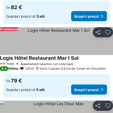
82 €
Da
Guarda i prezzi di
3 siti
Scopri i prezzi
Di tendenza
Condividi
Agg
Logis Hôtel Restaurant Mar I Sol
Scopri i prezzi
Hotel
Appartamenti spaziosi con vista mare
Scopri i prezzi
2 Stelle
8,4
Ottima
1.833
Saint-Cyprien, 8.4 km da: Canet-en-Roussillon
79 €
Da
Guarda i prezzi di
5 siti
Scopri i prezzi
Condividi
Agg