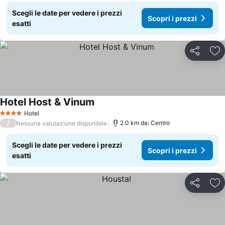
Scegli le date per vedere i prezzi
Scopri i prezzi
esatti
Condividi
Agg
Hotel Host & Vinum
Scopri i prezzi
Hotel
4 Stelle
/
2.0 km da: Centro
Nessuna valutazione disponibile
Scegli le date per vedere i prezzi
Scopri i prezzi
esatti
Condividi
Agg