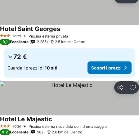
Condividi
Agg
Hotel Saint Georges
Scopri i prezzi
Hotel
Piscina esterna privata
Scopri i prezzi
3 Stelle
9,1
Eccellente
2.285
2.5 km da: Centro
72 €
Da
Guarda i prezzi di
10 siti
Scopri i prezzi
Condividi
Agg
Hotel Le Majestic
Scopri i prezzi
Hotel
Piscina esterna riscaldata con idromassaggio
Scopri i prezz
3 Stelle
9,2
Eccellente
582
2.6 km da: Centro