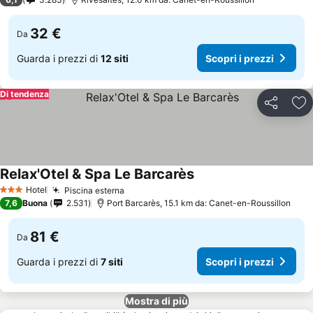
32 €
Da
Guarda i prezzi di
12 siti
Scopri i prezzi
Di tendenza
Condividi
Agg
Relax'Otel & Spa Le Barcarès
Scopri i prezzi
Hotel
Piscina esterna
Scopri i prezzi
3 Stelle
7,6
Buona
2.531
Port Barcarès, 15.1 km da: Canet-en-Roussillon
81 €
Da
Guarda i prezzi di
7 siti
Scopri i prezzi
Mostra di più