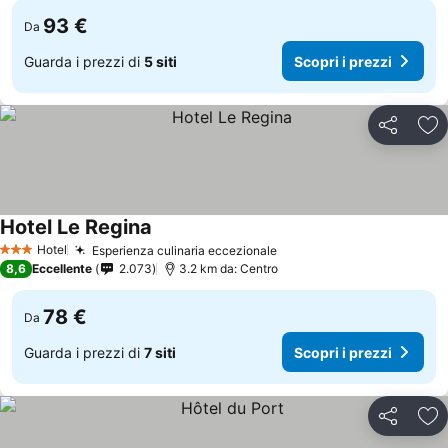
93 €
Da
Guarda i prezzi di
5 siti
Scopri i prezzi
Condividi
Agg
Hotel Le Regina
Scopri i prezzi
Hotel
Esperienza culinaria eccezionale
Scopri i prezzi
3 Stelle
8,6
Eccellente
2.073
3.2 km da: Centro
78 €
Da
Guarda i prezzi di
7 siti
Scopri i prezzi
Condividi
Agg