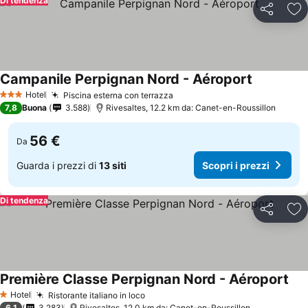
Di tendenza
Condividi
Agg
Campanile Perpignan Nord - Aéroport
Scopri i pr
Hotel
Piscina esterna con terrazza
Scopri i prezzi
3 Stelle
7,8
Buona
3.588
Rivesaltes, 12.2 km da: Canet-en-Roussillon
56 €
Da
Guarda i prezzi di
13 siti
Scopri i prezzi
Di tendenza
Condividi
Agg
Première Classe Perpignan Nord - Aéroport
Sco
Hotel
Ristorante italiano in loco
Scopri i prezzi
1 Stelle
6,1
3.283
Rivesaltes, 12.0 km da: Canet-en-Roussillon