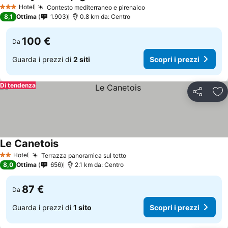
Scopr
Hotel
Contesto mediterraneo e pirenaico
Scopri i prezzi
3 Stelle
8,1
Ottima
1.903
0.8 km da: Centro
100 €
Da
Guarda i prezzi di
2 siti
Scopri i prezzi
Di tendenza
Condividi
Agg
Le Canetois
Scopri i prezzi
Hotel
Terrazza panoramica sul tetto
Scopri i prezzi
2 Stelle
8,0
Ottima
656
2.1 km da: Centro
87 €
Da
Guarda i prezzi di
1 sito
Scopri i prezzi