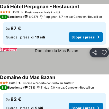
Dali Hôtel Perpignan - Restaurant
Scopri i prezzi
Hotel
Posizione centrale in città
Scopri i prezzi
4 Stelle
8,7
Eccellente
6.037
Perpignan, 8.7 km da: Canet-en-Roussillon
87 €
Da
Guarda i prezzi di
10 siti
Scopri i prezzi
Di tendenza
Condividi
Agg
Domaine du Mas Bazan
Scopri i prezzi
Hotel
Piscina all'aperto con vista sul frutteto
Scopri i prezzi
3 Stelle
8,8
Eccellente
731
Théza, 7.0 km da: Canet-en-Roussillon
82 €
Da
Guarda i prezzi di
5 siti
Scopri i prezzi