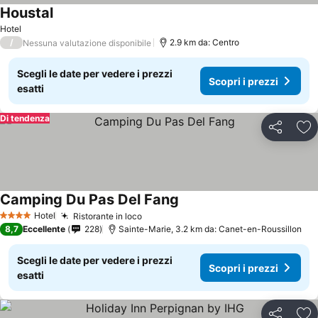
Houstal
Scopri i prezzi
Hotel
/
2.9 km da: Centro
Nessuna valutazione disponibile
Scegli le date per vedere i prezzi
Scopri i prezzi
esatti
Di tendenza
Condividi
Agg
Camping Du Pas Del Fang
Scopri i prezzi
Hotel
Ristorante in loco
Scopri i prezzi
4 Stelle
8,7
Eccellente
228
Sainte-Marie, 3.2 km da: Canet-en-Roussillon
Scegli le date per vedere i prezzi
Scopri i prezzi
esatti