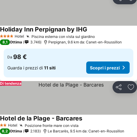
Condividi
Agg
Holiday Inn Perpignan by IHG
Scopri i prezzi
Hotel
Piscina esterna con vista sul giardino
Scopri i prezzi
4 Stelle
8,1
Ottima
3.746
Perpignan, 9.6 km da: Canet-en-Roussillon
98 €
Da
Guarda i prezzi di
11 siti
Scopri i prezzi
Di tendenza
Condividi
Agg
Hotel de la Plage - Barcares
Scopri i prezzi
Hotel
Posizione fronte mare con vista
Scopri i prezzi
2 Stelle
8,2
Ottima
2.183
Le Barcarès, 9.5 km da: Canet-en-Roussillon