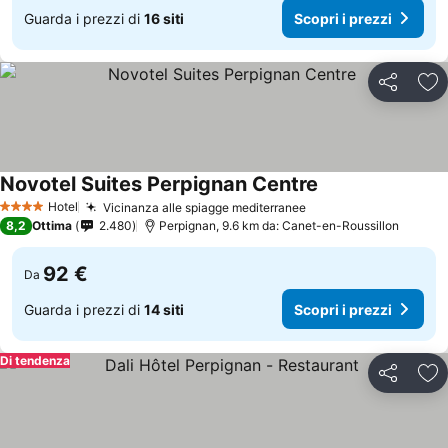
Guarda i prezzi di
16 siti
Scopri i prezzi
Condividi
Agg
Novotel Suites Perpignan Centre
Scopri i prezzi
Hotel
Vicinanza alle spiagge mediterranee
Scopri i prezzi
4 Stelle
8,2
Ottima
2.480
Perpignan, 9.6 km da: Canet-en-Roussillon
92 €
Da
Guarda i prezzi di
14 siti
Scopri i prezzi
Di tendenza
Condividi
Agg