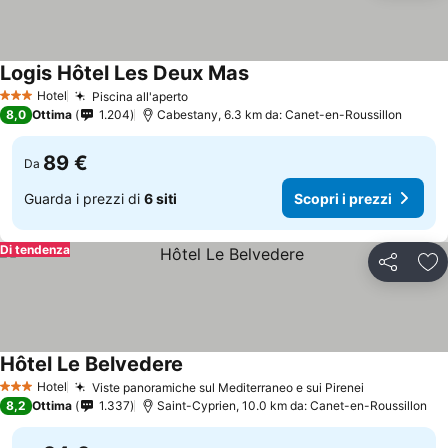
Logis Hôtel Les Deux Mas
Scopri i prezzi
Hotel
Piscina all'aperto
Scopri i prezzi
3 Stelle
8,0
Ottima
1.204
Cabestany, 6.3 km da: Canet-en-Roussillon
89 €
Da
Guarda i prezzi di
6 siti
Scopri i prezzi
Di tendenza
Condividi
Agg
Hôtel Le Belvedere
Scopri i prezzi
Hotel
Viste panoramiche sul Mediterraneo e sui Pirenei
Scopri i pr
3 Stelle
8,2
Ottima
1.337
Saint-Cyprien, 10.0 km da: Canet-en-Roussillon