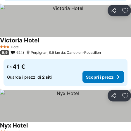
Condividi
Agg
Victoria Hotel
Scopri i prezzi
Hotel
3 Stelle
6,9
624
Perpignan, 9.5 km da: Canet-en-Roussillon
41 €
Da
Guarda i prezzi di
2 siti
Scopri i prezzi
Condividi
Agg
Nyx Hotel
Scopri i prezzi