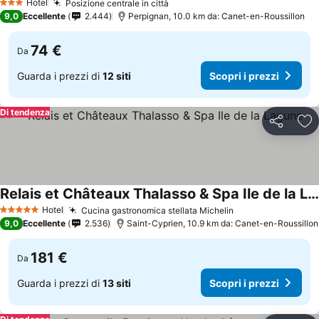
Hotel
Posizione centrale in città
Scopri i prezzi
3 Stelle
9,0
Eccellente
2.444
Perpignan, 10.0 km da: Canet-en-Roussillon
74 €
Da
Guarda i prezzi di
12 siti
Scopri i prezzi
Di tendenza
Condividi
Agg
Relais et Châteaux Thalasso & Spa Ile de la Lagune
Scopri i prezzi
Hotel
Cucina gastronomica stellata Michelin
Scopri i prezzi
5 Stelle
9,0
Eccellente
2.536
Saint-Cyprien, 10.9 km da: Canet-en-Roussillon
181 €
Da
Guarda i prezzi di
13 siti
Scopri i prezzi