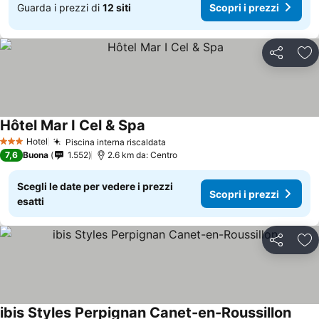
Guarda i prezzi di
12 siti
Scopri i prezzi
Condividi
Agg
Hôtel Mar I Cel & Spa
Scopri i prezzi
Hotel
Piscina interna riscaldata
Scopri i prezzi
3 Stelle
7,6
Buona
1.552
2.6 km da: Centro
Scegli le date per vedere i prezzi
Scopri i prezzi
esatti
Condividi
Agg
ibis Styles Perpignan Canet-en-Roussillon