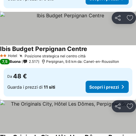
Condividi
Agg
Ibis Budget Perpignan Centre
Scopri i prezzi
Hotel
Posizione strategica nel centro città
Scopri i prezzi
2 Stelle
7,5
Buona
2.517
Perpignan, 9.6 km da: Canet-en-Roussillon
48 €
Da
Guarda i prezzi di
11 siti
Scopri i prezzi
Condividi
Agg