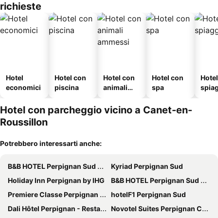
richieste
Hotel
Hotel con
Hotel con
Hotel con
Hotel
economici
piscina
animali
spa
spia
ammessi
Hotel con parcheggio vicino a Canet-en-
Roussillon
Potrebbero interessarti anche:
B&B HOTEL Perpignan Sud Marché International
Kyriad Perpignan Sud
Holiday Inn Perpignan by IHG
B&B HOTEL Perpignan Sud Porte d'Espagne
Premiere Classe Perpignan Sud
hotelF1 Perpignan Sud
Dali Hôtel Perpignan - Restaurant
Novotel Suites Perpignan Centre