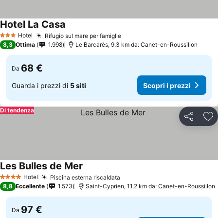
Hotel La Casa
Scopri i prezzi
Hotel
Rifugio sul mare per famiglie
Scopri i prezzi
3 Stelle
8,3
Ottima
1.998
Le Barcarès, 9.3 km da: Canet-en-Roussillon
68 €
Da
Guarda i prezzi di
5 siti
Scopri i prezzi
Di tendenza
Condividi
Agg
Les Bulles de Mer
Scopri i prezzi
Hotel
Piscina esterna riscaldata
Scopri i prezzi
4 Stelle
8,8
Eccellente
1.573
Saint-Cyprien, 11.2 km da: Canet-en-Roussillon
97 €
Da