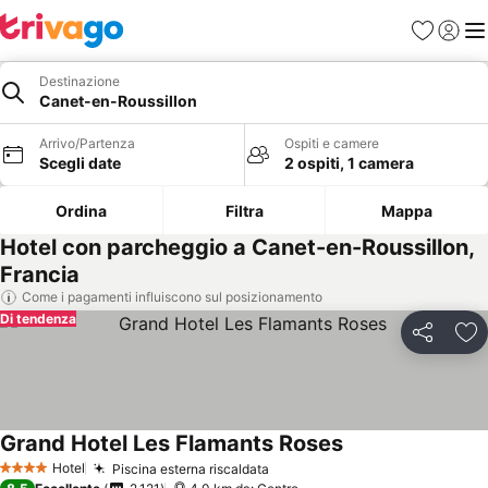
Preferiti
Accedi
Me
Destinazione
Canet-en-Roussillon
Arrivo/Partenza
Ospiti e camere
Scegli date
2 ospiti, 1 camera
Ordina
Filtra
Mappa
Hotel con parcheggio a Canet-en-Roussillon,
Francia
Come i pagamenti influiscono sul posizionamento
Di tendenza
Condividi
Agg
Grand Hotel Les Flamants Roses
Scopri i prezzi
Hotel
Piscina esterna riscaldata
Scopri i prezzi
4 Stelle