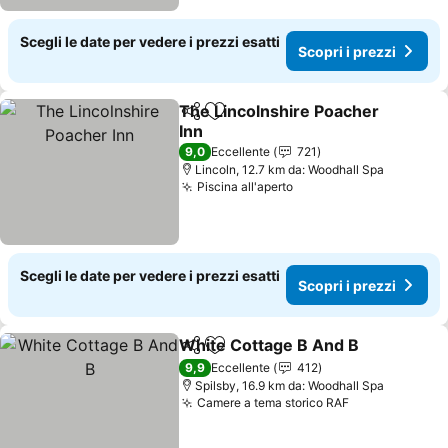
Scegli le date per vedere i prezzi esatti
Scopri i prezzi
The Lincolnshire Poacher
Condividi
Aggiungi ai preferiti
Inn
Scopri i prezzi
9,0
Eccellente
721
Lincoln, 12.7 km da: Woodhall Spa
Piscina all'aperto
Scopri i prezzi
Scegli le date per vedere i prezzi esatti
Scopri i prezzi
White Cottage B And B
Condividi
Aggiungi ai preferiti
Sco
9,9
Eccellente
412
Spilsby, 16.9 km da: Woodhall Spa
Camere a tema storico RAF
Scopri i prez