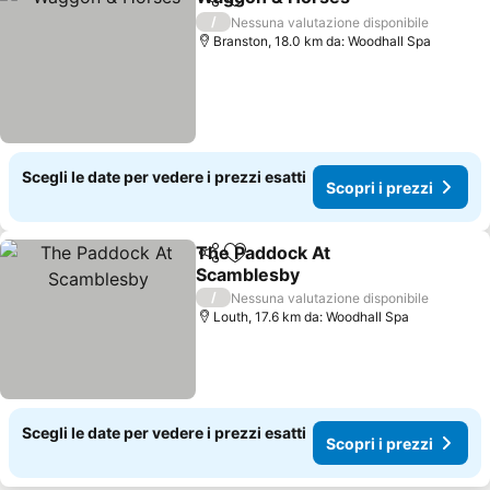
Condividi
Aggiungi ai preferiti
Scopri i
/
Nessuna valutazione disponibile
Branston, 18.0 km da: Woodhall Spa
Scegli le date per vedere i prezzi esatti
Scopri i prezzi
The Paddock At
Condividi
Aggiungi ai preferiti
Scamblesby
Scopri i prezzi
/
Nessuna valutazione disponibile
Louth, 17.6 km da: Woodhall Spa
Scegli le date per vedere i prezzi esatti
Scopri i prezzi