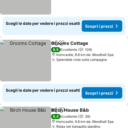
Scegli le date per vedere i prezzi esatti
Scopri i prezzi
Grooms Cottage
Condividi
Aggiungi ai preferiti
Scopri i p
9,5
Eccellente
109
Horncastle, 8.8 km da: Woodhall Spa
Splendide viste sulla campagna
Scopri i p
Scegli le date per vedere i prezzi esatti
Scopri i prezzi
Birch House B&b
Condividi
Aggiungi ai preferiti
Scopri i p
9,4
Eccellente
36
Horncastle, 9.8 km da: Woodhall Spa
Relax nel tranquillo giardino
Scopri i prez