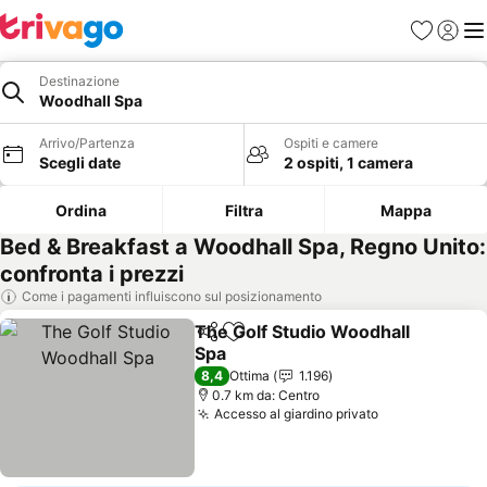
Preferiti
Accedi
Me
Destinazione
Woodhall Spa
Arrivo/Partenza
Ospiti e camere
Scegli date
2 ospiti, 1 camera
Ordina
Filtra
Mappa
Bed & Breakfast a Woodhall Spa, Regno Unito:
confronta i prezzi
Come i pagamenti influiscono sul posizionamento
The Golf Studio Woodhall
Condividi
Aggiungi ai preferiti
Spa
Scopri i prezzi
8,4
Ottima
1.196
0.7 km da: Centro
Accesso al giardino privato
Scopri i prez