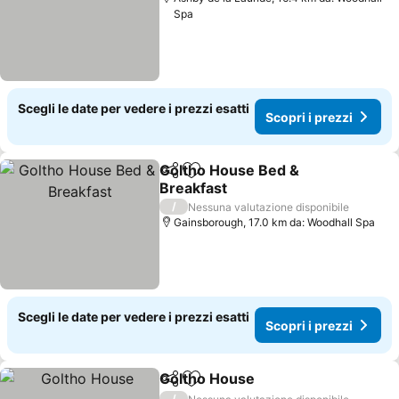
Spa
Scegli le date per vedere i prezzi esatti
Scopri i prezzi
Goltho House Bed &
Condividi
Aggiungi ai preferiti
Breakfast
Scopri i prezzi
/
Nessuna valutazione disponibile
Gainsborough, 17.0 km da: Woodhall Spa
Scegli le date per vedere i prezzi esatti
Scopri i prezzi
Goltho House
Condividi
Aggiungi ai preferiti
Scopri i prez
/