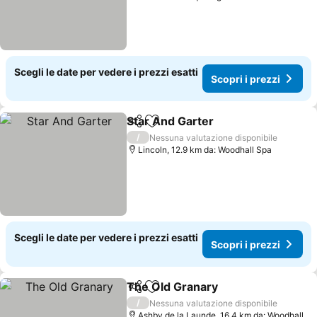
Scegli le date per vedere i prezzi esatti
Scopri i prezzi
Star And Garter
Condividi
Aggiungi ai preferiti
Scopri i pr
/
Nessuna valutazione disponibile
Lincoln, 12.9 km da: Woodhall Spa
Scegli le date per vedere i prezzi esatti
Scopri i prezzi
The Old Granary
Condividi
Aggiungi ai preferiti
Scopri i p
/
Nessuna valutazione disponibile
Ashby de la Launde, 16.4 km da: Woodhall