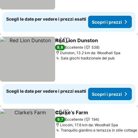
Scegli le date per vedere i prezzi esatti
Scopri i prezzi
Red Lion Dunston
Condividi
Aggiungi ai preferiti
Scopri i 
8,8
Eccellente
538
Dunston, 13.2 km da: Woodhall Spa
Sala giochi tradizionale del pub
Scopri i p
Scegli le date per vedere i prezzi esatti
Scopri i prezzi
Clarke’s Farm
Condividi
Aggiungi ai preferiti
Scopri i prez
9,7
Eccellente
194
Lincoln, 17.6 km da: Woodhall Spa
Tranquillo giardino e terrazza in stile cottage