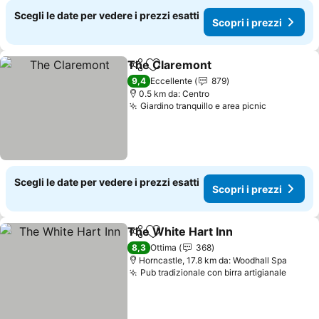
Scegli le date per vedere i prezzi esatti
Scopri i prezzi
The Claremont
Condividi
Aggiungi ai preferiti
Scopri i pr
9,4
Eccellente
879
0.5 km da: Centro
Giardino tranquillo e area picnic
Scopri i p
Scegli le date per vedere i prezzi esatti
Scopri i prezzi
The White Hart Inn
Condividi
Aggiungi ai preferiti
Scopri 
8,3
Ottima
368
Horncastle, 17.8 km da: Woodhall Spa
Pub tradizionale con birra artigianale
Scopri