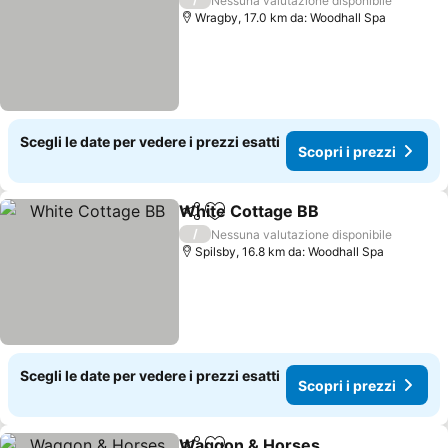
Nessuna valutazione disponibile
Wragby, 17.0 km da: Woodhall Spa
Scegli le date per vedere i prezzi esatti
Scopri i prezzi
White Cottage BB
Condividi
Aggiungi ai preferiti
Scopri i
/
Nessuna valutazione disponibile
Spilsby, 16.8 km da: Woodhall Spa
Scegli le date per vedere i prezzi esatti
Scopri i prezzi
Waggon & Horses