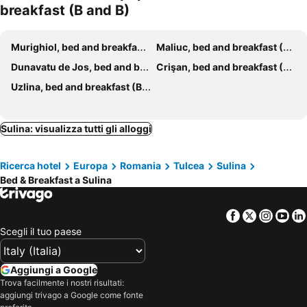
breakfast (B and B)
Murighiol, bed and breakfast (B and B)
Maliuc, bed and breakfast (B and B)
Dunavatu de Jos, bed and breakfast (B and B)
Crişan, bed and breakfast (B and B)
Uzlina, bed and breakfast (B and B)
Sulina: visualizza tutti gli alloggi
Ricerca hotel
Europa
Romania
Tulcea
Sulina
Bed & Breakfast a Sulina
Facebook
Twitter
Insta
Yo
Scegli il tuo paese
Aggiungi a Google
Trova facilmente i nostri risultati:
aggiungi trivago a Google come fonte