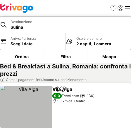
Preferiti
Accedi
Me
Destinazione
Sulina
Arrivo/Partenza
Ospiti e camere
Scegli date
2 ospiti, 1 camera
Ordina
Filtra
Mappa
Bed & Breakfast a Sulina, Romania: confronta i
prezzi
Come i pagamenti influiscono sul posizionamento
Vila Alga
Condividi
Aggiungi ai preferiti
9,0
Eccellente
130
1.3 km da: Centro