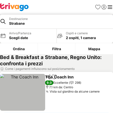
Preferiti
Accedi
Me
Destinazione
Strabane
Arrivo/Partenza
Ospiti e camere
Scegli date
2 ospiti, 1 camera
Ordina
Filtra
Mappa
Bed & Breakfast a Strabane, Regno Unito:
confronta i prezzi
Come i pagamenti influiscono sul posizionamento
The Coach Inn
Condividi
Aggiungi ai preferiti
Scopri i pre
9,0
Eccellente
298
7.1 km da: Centro
Vista sul giardino da alcune camere
Scopri 