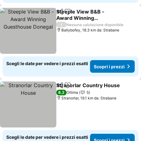
Steeple View B&B -
Condividi
Aggiungi ai preferiti
Award Winning
Guesthouse Donegal
Scopri i prezzi
/
Nessuna valutazione disponibile
Ballybofey, 18.3 km da: Strabane
Scegli le date per vedere i prezzi esatti
Scopri i prezzi
Stranorlar Country House
Condividi
Aggiungi ai preferiti
8,2
Ottima
5
Stranorlar, 19.1 km da: Strabane
Scegli le date per vedere i prezzi esatti
Scopri i prezzi