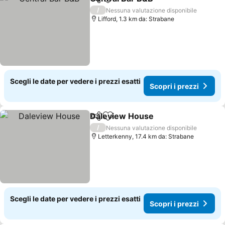
Condividi
Aggiungi ai preferiti
Scopri i p
/
Nessuna valutazione disponibile
Lifford, 1.3 km da: Strabane
Scegli le date per vedere i prezzi esatti
Scopri i prezzi
Daleview House
Condividi
Aggiungi ai preferiti
Scopri i p
/
Nessuna valutazione disponibile
Letterkenny, 17.4 km da: Strabane
Scegli le date per vedere i prezzi esatti
Scopri i prezzi