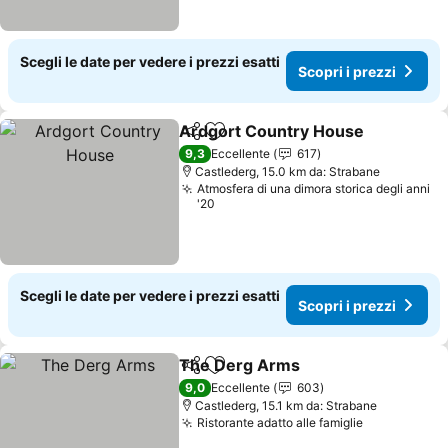
Scegli le date per vedere i prezzi esatti
Scopri i prezzi
Ardgort Country House
Condividi
Aggiungi ai preferiti
Sc
9,3
Eccellente
617
Castlederg, 15.0 km da: Strabane
Atmosfera di una dimora storica degli anni
'20
Scegli le date per vedere i prezzi esatti
Scopri i prezzi
The Derg Arms
Condividi
Aggiungi ai preferiti
Scopri i pr
9,0
Eccellente
603
Castlederg, 15.1 km da: Strabane
Ristorante adatto alle famiglie
Scopri i pr