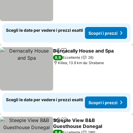
Scegli le date per vedere i prezzi esatti
Scopri i prezzi
Dernacally House and Spa
Condividi
Aggiungi ai preferiti
8,9
Eccellente
26
Killea, 13.9 km da: Strabane
Scegli le date per vedere i prezzi esatti
Scopri i prezzi
Steeple View B&B
Condividi
Aggiungi ai preferiti
Guesthouse Donegal
Scopri i prezzi
9,4
Eccellente
186