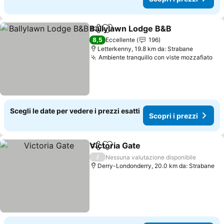
Ballylawn Lodge B&B
Condividi
Aggiungi ai preferiti
Scopr
8,5
Eccellente
196
Letterkenny, 19.8 km da: Strabane
Ambiente tranquillo con viste mozzafiato
Sco
Scegli le date per vedere i prezzi esatti
Scopri i prezzi
Victoria Gate
Condividi
Aggiungi ai preferiti
Scopri i prezz
/
Nessuna valutazione disponibile
Derry-Londonderry, 20.0 km da: Strabane