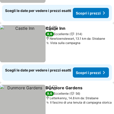
Scegli le date per vedere i prezzi esatti
Scopri i prezzi
Castle Inn
Condividi
Aggiungi ai preferiti
Scopri i prezzi
8,6
Eccellente
314
Newtownstewart, 13.1 km da: Strabane
Vista sulla campagna
Scopri i prezzi
Scegli le date per vedere i prezzi esatti
Scopri i prezzi
Dunmore Gardens
Condividi
Aggiungi ai preferiti
Scopri i
9,6
Eccellente
56
Letterkenny, 14.8 km da: Strabane
Il fascino di una tenuta di campagna storica
S