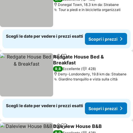
Donegal Town, 18.3 km da: Strabane
Tour a piedi e in bicicletta organizzati
Scopr
Scegli le date per vedere i prezzi esatti
Scopri i prezzi
Redgate House Bed &
Condividi
Aggiungi ai preferiti
Breakfast
Scopri i prezzi
9,8
Eccellente
428
Derry-Londonderry, 19.8 km da: Strabane
Giardino tranquillo e vista sulla città
Scopri 
Scegli le date per vedere i prezzi esatti
Scopri i prezzi
Daleview House B&B
Condividi
Aggiungi ai preferiti
Scopr
9,0
Eccellente
428