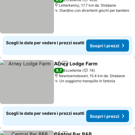
Letterkenny, 17.7 km da: Strabane
Giardino con divertenti giochi per bambini
Sc
Scegli le date per vedere i prezzi esatti
Scopri i prezzi
Arney Lodge Farm
Condividi
Aggiungi ai preferiti
Scopri i
9,7
Eccellente
74
Newtownstewart, 15.4 km da: Strabane
Un soggiorno tranquillo in fattoria
Scopri i 
Scegli le date per vedere i prezzi esatti
Scopri i prezzi
Central Bar B&B