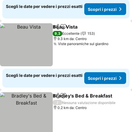
Scegli le date per vedere i prezzi esatti
Scopri i prezzi
Beau Vista
Condividi
Aggiungi ai preferiti
Scopri i prezzi
9,3
Eccellente
153
9.3 km da: Centro
Viste panoramiche sul giardino
Scopri i pr
Scegli le date per vedere i prezzi esatti
Scopri i prezzi
Bradley's Bed & Breakfast
Condividi
Aggiungi ai preferiti
/
Nessuna valutazione disponibile
0.2 km da: Centro