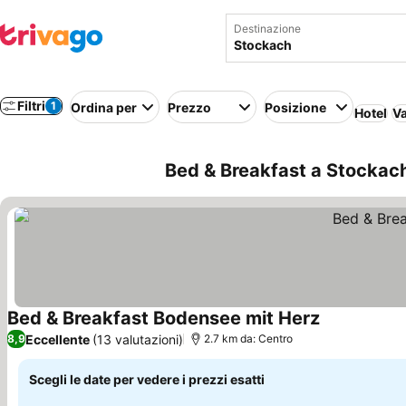
Destinazione
Filtri
1
Ordina per
Prezzo
Posizione
Hotel
Va
Bed & Breakfast a Stockach
Bed & Breakfast Bodensee mit Herz
Scopri i prez
Eccellente
(13 valutazioni)
8,9
2.7 km da: Centro
Scegli le date per vedere i prezzi esatti