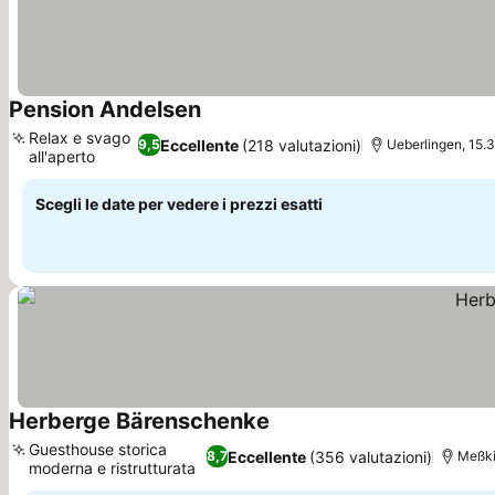
Pension Andelsen
Scopri i prezzi
Relax e svago
Eccellente
(218 valutazioni)
9,5
Ueberlingen, 15.
all'aperto
Scopri i prezzi
Scegli le date per vedere i prezzi esatti
Herberge Bärenschenke
Scopri i prezzi
Guesthouse storica
Eccellente
(356 valutazioni)
8,7
Meßki
moderna e ristrutturata
Scopri i prezzi