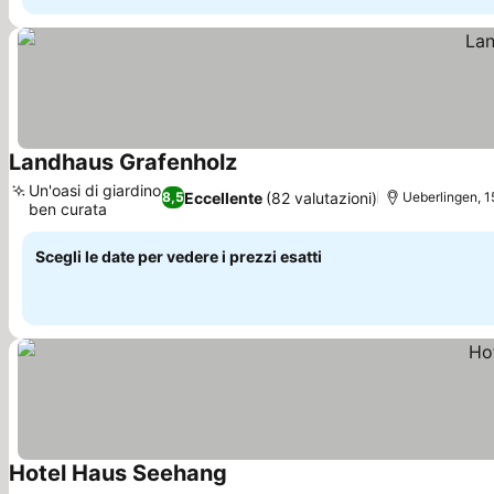
Landhaus Grafenholz
Scopri i prezzi
Un'oasi di giardino
Eccellente
(82 valutazioni)
8,5
Ueberlingen, 1
ben curata
Scopri i prezzi
Scegli le date per vedere i prezzi esatti
Hotel Haus Seehang
Scopri i prezzi