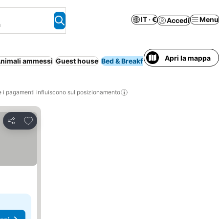
IT · €
Menu
Accedi
a
Apri la mappa
nimali ammessi
Guest house
Bed & Breakfast
Intera casa/ap
i pagamenti influiscono sul posizionamento
Aggiungi ai preferiti
Condividi