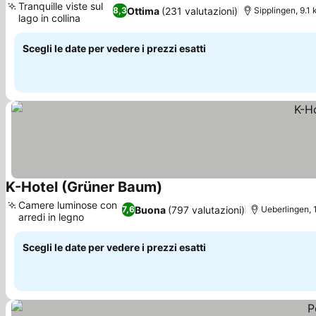
Tranquille viste sul
Ottima
(231 valutazioni)
8,3
Sipplingen, 9.1
lago in collina
Scopri i prezzi
Scegli le date per vedere i prezzi esatti
K-Hotel (Grüner Baum)
Scopri i prezzi
Camere luminose con
Buona
(797 valutazioni)
7,6
Ueberlingen, 
arredi in legno
Scopri i prezzi
Scegli le date per vedere i prezzi esatti