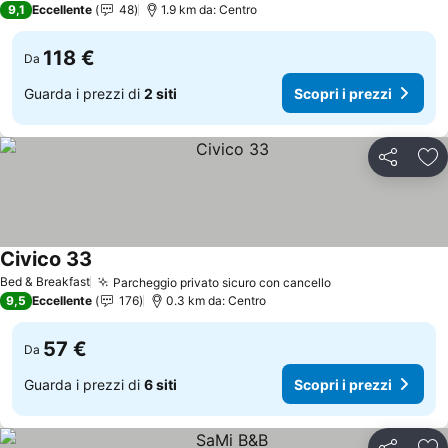
9,1
Eccellente
48
1.9 km da: Centro
118 €
Da
Guarda i prezzi di
2 siti
Scopri i prezzi
Condividi
Agg
Civico 33
Scopri i prezzi
Bed & Breakfast
Parcheggio privato sicuro con cancello
Scopri i prezzi
9,5
Eccellente
176
0.3 km da: Centro
57 €
Da
Guarda i prezzi di
6 siti
Scopri i prezzi