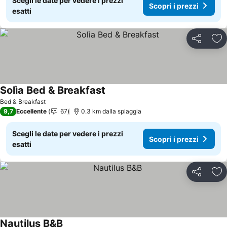
Scegli le date per vedere i prezzi
Scopri i prezzi
esatti
Condividi
Agg
Solìa Bed & Breakfast
Scopri i prezzi
Bed & Breakfast
9,7
Eccellente
67
0.3 km dalla spiaggia
Scegli le date per vedere i prezzi
Scopri i prezzi
esatti
Condividi
Agg
Nautilus B&B