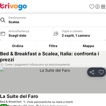
Preferiti
Accedi
Me
Destinazione
Scalea
Arrivo/Partenza
Ospiti e camere
Scegli date
2 ospiti, 1 camera
Ordina
Filtra
Mappa
Bed & Breakfast a Scalea, Italia: confronta i
prezzi
Come i pagamenti influiscono sul posizionamento
Condividi
Agg
La Suite del Faro
Scopri i prezzi
Bed & Breakfast
Viste panoramiche su mare e monti
Scopri i prezzi