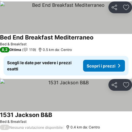
Condividi
Agg
Bed End Breakfast Mediterraneo
Scopri i prezzi
Bed & Breakfast
8,2
Ottima
119
0.5 km da: Centro
Scegli le date per vedere i prezzi
Scopri i prezzi
esatti
Condividi
Agg
1531 Jackson B&B
Scopri i prezzi
Bed & Breakfast
/
0.4 km da: Centro
Nessuna valutazione disponibile