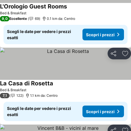
L'Orologio Guest Rooms
Scopri i prezzi
Bed & Breakfast
9,0
Eccellente
69
0.1 km da: Centro
Scegli le date per vedere i prezzi
Scopri i prezzi
esatti
Condividi
Agg
La Casa di Rosetta
Scopri i prezzi
Bed & Breakfast
7,1
122
1.1 km da: Centro
Scegli le date per vedere i prezzi
Scopri i prezzi
esatti