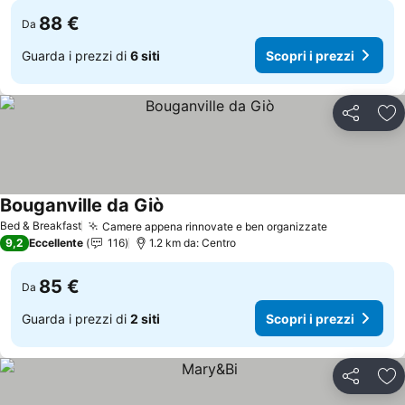
88 €
Da
Guarda i prezzi di
6 siti
Scopri i prezzi
Condividi
Agg
Bouganville da Giò
Scopri i prezzi
Bed & Breakfast
Camere appena rinnovate e ben organizzate
Scopri i pr
9,2
Eccellente
116
1.2 km da: Centro
85 €
Da
Guarda i prezzi di
2 siti
Scopri i prezzi
Condividi
Agg