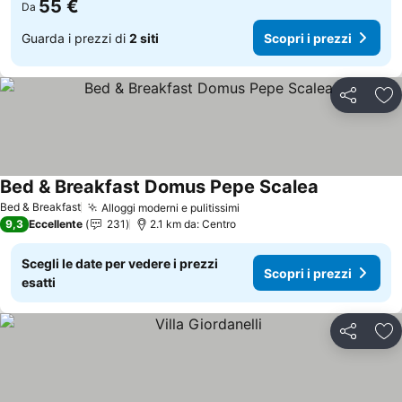
55 €
Da
Guarda i prezzi di
2 siti
Scopri i prezzi
Condividi
Agg
Bed & Breakfast Domus Pepe Scalea
Scopri i pre
Bed & Breakfast
Alloggi moderni e pulitissimi
Scopri i prezzi
9,3
Eccellente
231
2.1 km da: Centro
Scegli le date per vedere i prezzi
Scopri i prezzi
esatti
Condividi
Agg