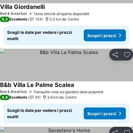
Villa Giordanelli
Scopri i prezzi
Bed & Breakfast
Tante attività all'aperto disponibili
Scopri i prezzi
9,3
Eccellente
153
0.2 km da: Centro
Scegli le date per vedere i prezzi
Scopri i prezzi
esatti
Condividi
Agg
B&b Villa Le Palme Scalea
Scopri i prezzi
Bed & Breakfast
Tranquille viste sul giardino dalla proprietà
Scopri i prez
8,9
Eccellente
61
3.8 km da: Centro
Scegli le date per vedere i prezzi
Scopri i prezzi
esatti