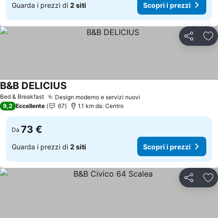
Guarda i prezzi di
2 siti
Scopri i prezzi
Condividi
Agg
B&B DELICIUS
Scopri i prezzi
Bed & Breakfast
Design moderno e servizi nuovi
Scopri i prezzi
9,2
Eccellente
67
1.1 km da: Centro
73 €
Da
Guarda i prezzi di
2 siti
Scopri i prezzi
Condividi
Agg