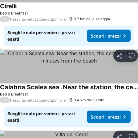
Cirelli
Scopri i prezzi
Bed & Breakfast
/
0.7 km dalla spiaggia
Nessuna valutazione disponibile
Scegli le date per vedere i prezzi
Scopri i prezzi
esatti
Condividi
Agg
Calabria Scalea sea .Near the station, the center a few minutes from the beach
Scopri i prezzi
Bed & Breakfast
/
0.4 km da: Centro
Nessuna valutazione disponibile
Scegli le date per vedere i prezzi
Scopri i prezzi
esatti