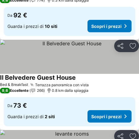
9,6
Eccellente
774
0.3 km dalla spiaggia
92 €
Da
Guarda i prezzi di
10 siti
Scopri i prezzi
Condividi
Agg
Il Belvedere Guest House
Scopri i prezzi
Bed & Breakfast
Terrazza panoramica con vista
Scopri i prezzi
9,6
Eccellente
266
0.8 km dalla spiaggia
73 €
Da
Guarda i prezzi di
2 siti
Scopri i prezzi