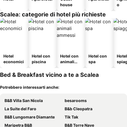
house
o
Scalea: categorie di hotel più richieste
Hotel
Hotel con
Hotel con
Hotel con
Hotel
economici
piscina
animali
spa
spia
ammessi
Bed & Breakfast vicino a te a Scalea
Potrebbero interessarti anche:
B&B Villa San Nicola
besarooms
La Suite del Faro
B&b Cleopatra
B&B Lungomare Diamante
Tik Tak
Maripetra B&B
B&B Torre Nave