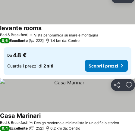
Condividi
Agg
levante rooms
Scopri i prezzi
Bed & Breakfast
Vista panoramica su mare e montagna
Scopri i prezzi
8,6
Eccellente
222
1.4 km da: Centro
48 €
Da
Guarda i prezzi di
2 siti
Scopri i prezzi
Condividi
Agg
Casa Marinari
Scopri i prezzi
Bed & Breakfast
Design moderno e minimalista in un edificio storico
Scopri 
9,4
Eccellente
252
0.2 km da: Centro