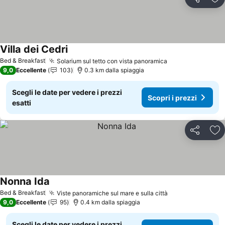
Condividi
Agg
Villa dei Cedri
Scopri i prezzi
Bed & Breakfast
Solarium sul tetto con vista panoramica
Scopri i prezzi
9,0
Eccellente
103
0.3 km dalla spiaggia
Scegli le date per vedere i prezzi
Scopri i prezzi
esatti
Condividi
Agg
Nonna Ida
Scopri i prezzi
Bed & Breakfast
Viste panoramiche sul mare e sulla città
Scopri i prezzi
9,0
Eccellente
95
0.4 km dalla spiaggia
Scegli le date per vedere i prezzi