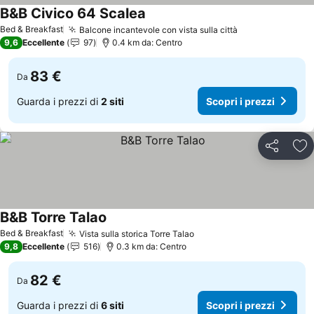
B&B Civico 64 Scalea
Scopri i prezzi
Bed & Breakfast
Balcone incantevole con vista sulla città
Scopri i prezzi
9,6
Eccellente
97
0.4 km da: Centro
83 €
Da
Guarda i prezzi di
2 siti
Scopri i prezzi
Condividi
Agg
B&B Torre Talao
Scopri i prezzi
Bed & Breakfast
Vista sulla storica Torre Talao
Scopri i prezzi
9,8
Eccellente
516
0.3 km da: Centro
82 €
Da
Guarda i prezzi di
6 siti
Scopri i prezzi