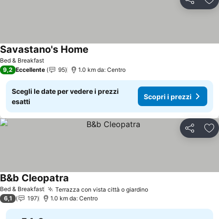
Condividi
Agg
Savastano's Home
Scopri i prezzi
Bed & Breakfast
9,2
Eccellente
95
1.0 km da: Centro
Scegli le date per vedere i prezzi
Scopri i prezzi
esatti
Condividi
Agg
B&b Cleopatra
Scopri i prezzi
Bed & Breakfast
Terrazza con vista città o giardino
Scopri i prezzi
6,1
197
1.0 km da: Centro