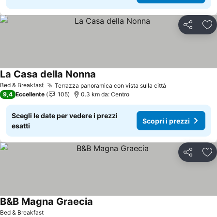
Condividi
Agg
La Casa della Nonna
Scopri i prezzi
Bed & Breakfast
Terrazza panoramica con vista sulla città
Scopri i prezz
9,4
Eccellente
105
0.3 km da: Centro
Scegli le date per vedere i prezzi
Scopri i prezzi
esatti
Condividi
Agg
B&B Magna Graecia
Scopri i prezzi
Bed & Breakfast