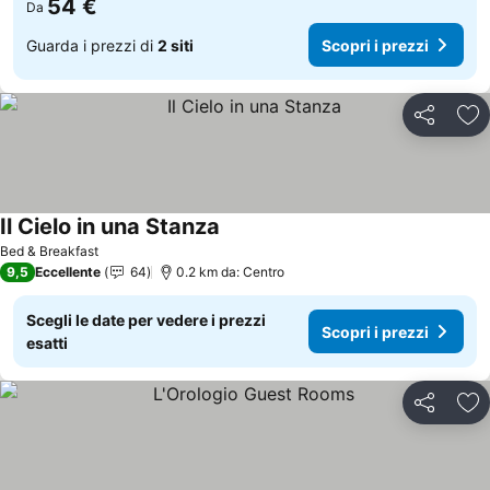
54 €
Da
Guarda i prezzi di
2 siti
Scopri i prezzi
Condividi
Agg
Il Cielo in una Stanza
Scopri i prezzi
Bed & Breakfast
9,5
Eccellente
64
0.2 km da: Centro
Scegli le date per vedere i prezzi
Scopri i prezzi
esatti
Condividi
Agg