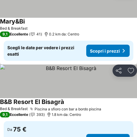
Mary&Bi
Scopri i prezzi
Bed & Breakfast
9,1
Eccellente
41
0.2 km da: Centro
Scegli le date per vedere i prezzi
Scopri i prezzi
esatti
Condividi
Agg
B&B Resort El Bisagrà
Scopri i prezzi
Bed & Breakfast
Piscina a sfioro con bar a bordo piscina
Scopri i prezzi
9,1
Eccellente
393
1.8 km da: Centro
75 €
Da