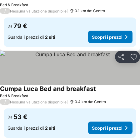
Scopri i prezzi
Bed & Breakfast
/
0.1 km da: Centro
Nessuna valutazione disponibile
79 €
Da
Guarda i prezzi di
2 siti
Scopri i prezzi
Condividi
Agg
Cumpa Luca Bed and breakfast
Scopri i prezzi
Bed & Breakfast
/
0.4 km da: Centro
Nessuna valutazione disponibile
53 €
Da
Guarda i prezzi di
2 siti
Scopri i prezzi