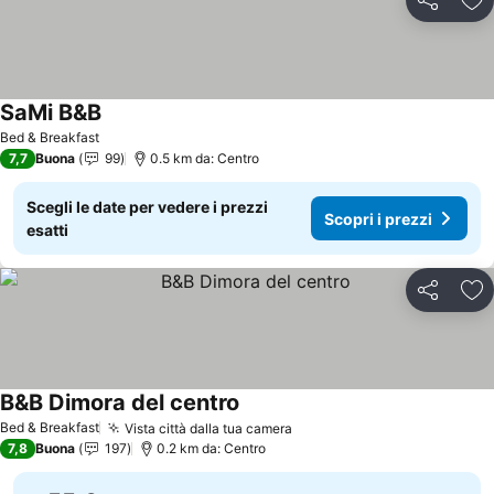
Condividi
Agg
SaMi B&B
Scopri i prezzi
Bed & Breakfast
7,7
Buona
99
0.5 km da: Centro
Scegli le date per vedere i prezzi
Scopri i prezzi
esatti
Condividi
Agg
B&B Dimora del centro
Scopri i prezzi
Bed & Breakfast
Vista città dalla tua camera
Scopri i prezzi
7,8
Buona
197
0.2 km da: Centro