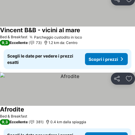
Condividi
Agg
Vincent B&B - vicini al mare
Scopri i prezzi
Bed & Breakfast
Parcheggio custodito in loco
Scopri i prezzi
9,3
Eccellente
73
1.2 km da: Centro
Scegli le date per vedere i prezzi
Scopri i prezzi
esatti
Condividi
Agg
Afrodite
Scopri i prezzi
Bed & Breakfast
9,3
Eccellente
381
0.4 km dalla spiaggia