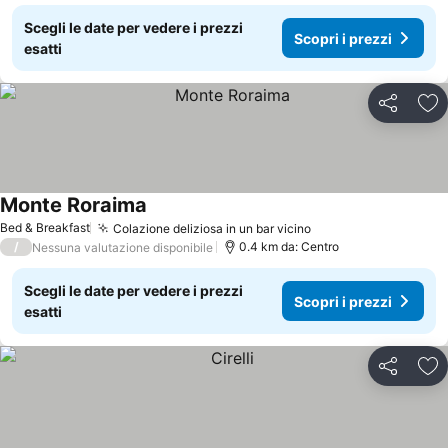
Scegli le date per vedere i prezzi
Scopri i prezzi
esatti
Condividi
Agg
Monte Roraima
Scopri i prezzi
Bed & Breakfast
Colazione deliziosa in un bar vicino
Scopri i prezzi
/
0.4 km da: Centro
Nessuna valutazione disponibile
Scegli le date per vedere i prezzi
Scopri i prezzi
esatti
Condividi
Agg