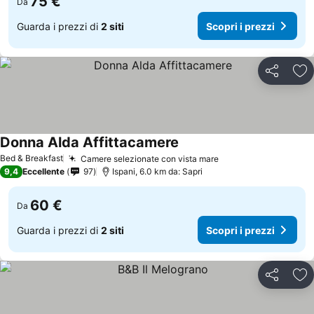
75 €
Da
Guarda i prezzi di
2 siti
Scopri i prezzi
Condividi
Agg
Donna Alda Affittacamere
Scopri i prezzi
Bed & Breakfast
Camere selezionate con vista mare
Scopri i prezzi
9,4
Eccellente
97
Ispani, 6.0 km da: Sapri
60 €
Da
Guarda i prezzi di
2 siti
Scopri i prezzi
Condividi
Agg