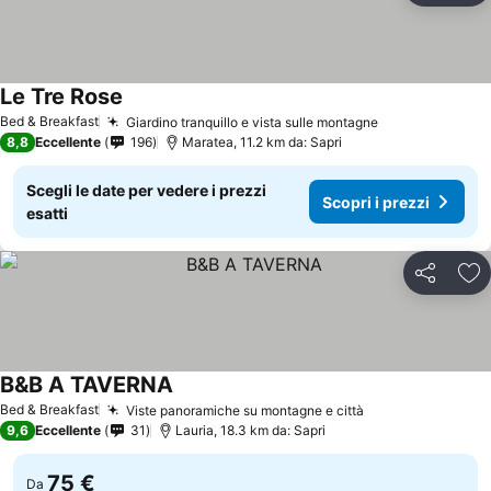
Le Tre Rose
Scopri i prezzi
Bed & Breakfast
Giardino tranquillo e vista sulle montagne
Scopri i prezz
8,8
Eccellente
196
Maratea, 11.2 km da: Sapri
Scegli le date per vedere i prezzi
Scopri i prezzi
esatti
Condividi
Agg
B&B A TAVERNA
Scopri i prezzi
Bed & Breakfast
Viste panoramiche su montagne e città
Scopri i prezzi
9,6
Eccellente
31
Lauria, 18.3 km da: Sapri
75 €
Da