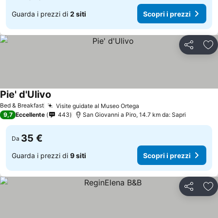
Guarda i prezzi di
2 siti
Scopri i prezzi
Condividi
Agg
Pie' d'Ulivo
Scopri i prezzi
Bed & Breakfast
Visite guidate al Museo Ortega
Scopri i prezzi
9,7
Eccellente
443
San Giovanni a Piro, 14.7 km da: Sapri
35 €
Da
Guarda i prezzi di
9 siti
Scopri i prezzi
Condividi
Agg