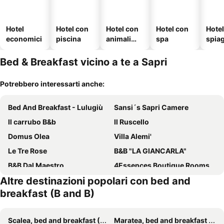
Hotel
Hotel con
Hotel con
Hotel con
Hotel
economici
piscina
animali
spa
spia
ammessi
Bed & Breakfast vicino a te a Sapri
Potrebbero interessarti anche:
Bed And Breakfast - Lulugiù
Sansi´s Sapri Camere
Il carrubo B&b
Il Ruscello
Domus Olea
Villa Alemi'
Le Tre Rose
B&B "LA GIANCARLA"
B&B Dal Maestro
4Essences Boutique Rooms
Altre destinazioni popolari con bed and
B&B Lo Straniero
B&B Il Melograno
breakfast (B and B)
B&B La Torretta
Rio Casaletto
Pie' d'Ulivo
B&B La Timpa Del Cucco
Scalea, bed and breakfast (B and B)
Maratea, bed and breakfast (B and B)
Mare Blu
B&B da AnnaMaria