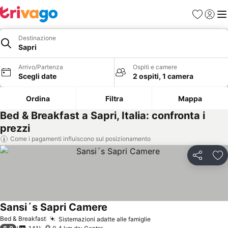
Preferiti
Accedi
Me
Destinazione
Sapri
Arrivo/Partenza
Ospiti e camere
Scegli date
2 ospiti, 1 camera
Ordina
Filtra
Mappa
Bed & Breakfast a Sapri, Italia: confronta i
prezzi
Come i pagamenti influiscono sul posizionamento
Condividi
Agg
Sansi´s Sapri Camere
Scopri i prezzi
Bed & Breakfast
Sistemazioni adatte alle famiglie
Scopri i prezzi