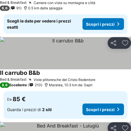
Bed & Breakfast
Camere con vista su montagna e città
Scopri i prezzi
6,6
91
0.5 km dalla spiaggia
Scegli le date per vedere i prezzi
Scopri i prezzi
esatti
Condividi
Agg
Il carrubo B&b
Scopri i prezzi
Bed & Breakfast
Viste pittoresche del Cristo Redentore
Scopri i prezzi
8,6
Eccellente
210
Maratea, 10.5 km da: Sapri
85 €
Da
Guarda i prezzi di
2 siti
Scopri i prezzi
Condividi