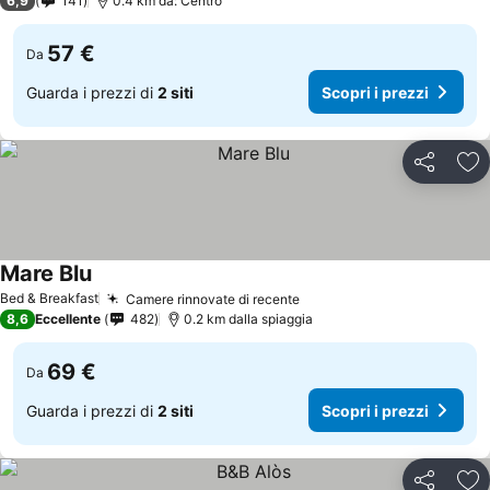
6,9
141
0.4 km da: Centro
57 €
Da
Guarda i prezzi di
2 siti
Scopri i prezzi
Condividi
Agg
Mare Blu
Scopri i prezzi
Bed & Breakfast
Camere rinnovate di recente
Scopri i prezzi
8,6
Eccellente
482
0.2 km dalla spiaggia
69 €
Da
Guarda i prezzi di
2 siti
Scopri i prezzi