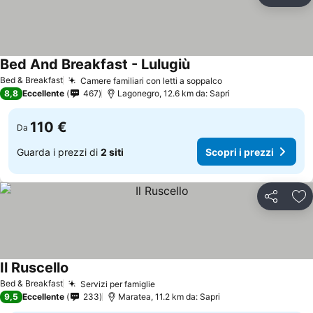
Agg
Bed And Breakfast - Lulugiù
Scopri i prezzi
Bed & Breakfast
Camere familiari con letti a soppalco
Scopri i prezzi
8,8
Eccellente
467
Lagonegro, 12.6 km da: Sapri
110 €
Da
Guarda i prezzi di
2 siti
Scopri i prezzi
Condividi
Agg
Il Ruscello
Scopri i prezzi
Bed & Breakfast
Servizi per famiglie
Scopri i prezzi
9,5
Eccellente
233
Maratea, 11.2 km da: Sapri