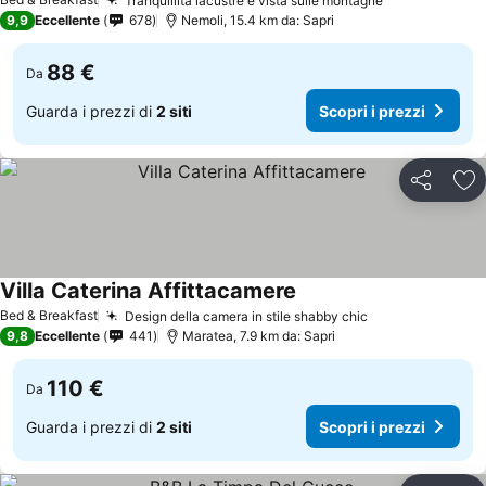
Tranquillità lacustre e vista sulle montagne
Scopri i prez
9,9
Eccellente
678
Nemoli, 15.4 km da: Sapri
88 €
Da
Guarda i prezzi di
2 siti
Scopri i prezzi
Condividi
Agg
Villa Caterina Affittacamere
Scopri i prezzi
Bed & Breakfast
Design della camera in stile shabby chic
Scopri i prezzi
9,8
Eccellente
441
Maratea, 7.9 km da: Sapri
110 €
Da
Guarda i prezzi di
2 siti
Scopri i prezzi