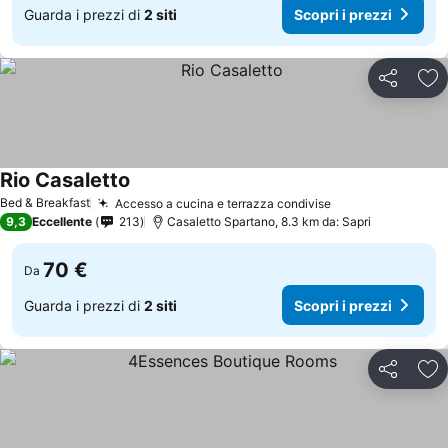
Guarda i prezzi di
2 siti
Scopri i prezzi
Condividi
Agg
Rio Casaletto
Scopri i prezzi
Bed & Breakfast
Accesso a cucina e terrazza condivise
Scopri i prezzi
9,3
Eccellente
213
Casaletto Spartano, 8.3 km da: Sapri
70 €
Da
Guarda i prezzi di
2 siti
Scopri i prezzi
Condividi
Agg