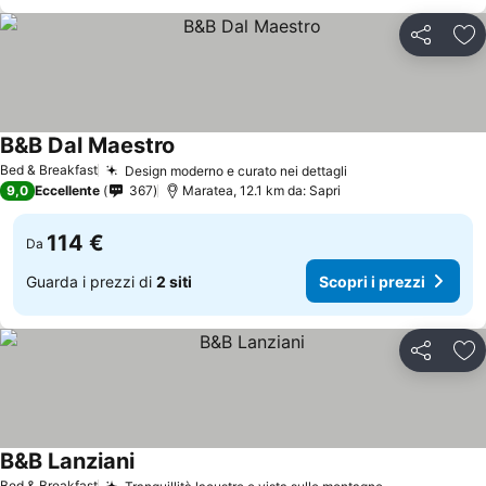
Condividi
Agg
B&B Dal Maestro
Scopri i prezzi
Bed & Breakfast
Design moderno e curato nei dettagli
Scopri i prezzi
9,0
Eccellente
367
Maratea, 12.1 km da: Sapri
114 €
Da
Guarda i prezzi di
2 siti
Scopri i prezzi
Condividi
Agg
B&B Lanziani
Scopri i prezzi
Bed & Breakfast