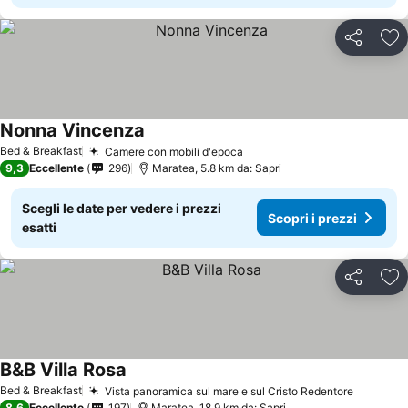
Condividi
Agg
Nonna Vincenza
Scopri i prezzi
Bed & Breakfast
Camere con mobili d'epoca
Scopri i prezzi
9,3
Eccellente
296
Maratea, 5.8 km da: Sapri
Scegli le date per vedere i prezzi
Scopri i prezzi
esatti
Condividi
Agg
B&B Villa Rosa
Scopri i prezzi
Bed & Breakfast
Vista panoramica sul mare e sul Cristo Redentore
Scopri i
8,6
Eccellente
197
Maratea, 18.9 km da: Sapri