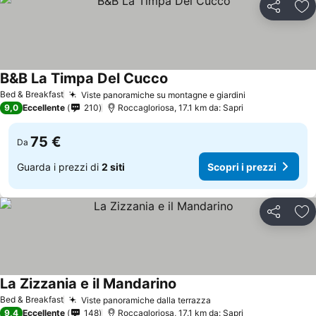
Condividi
Agg
B&B La Timpa Del Cucco
Scopri i prezzi
Bed & Breakfast
Viste panoramiche su montagne e giardini
Scopri i prez
9,0
Eccellente
210
Roccagloriosa, 17.1 km da: Sapri
75 €
Da
Guarda i prezzi di
2 siti
Scopri i prezzi
Condividi
Agg
La Zizzania e il Mandarino
Scopri i prezzi
Bed & Breakfast
Viste panoramiche dalla terrazza
Scopri i prezzi
9,4
Eccellente
148
Roccagloriosa, 17.1 km da: Sapri