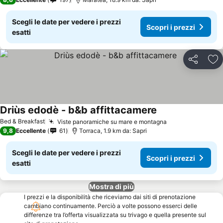
Scegli le date per vedere i prezzi
Scopri i prezzi
esatti
Condividi
Agg
Driùs edodè - b&b affittacamere
Scopri i prezzi
Bed & Breakfast
Viste panoramiche su mare e montagna
Scopri i prezzi
9,8
Eccellente
61
Torraca, 1.9 km da: Sapri
Scegli le date per vedere i prezzi
Scopri i prezzi
esatti
Mostra di più
I prezzi e la disponibilità che riceviamo dai siti di prenotazione
cambiano continuamente. Perciò a volte possono esserci delle
differenze tra l’offerta visualizzata su trivago e quella presente sul