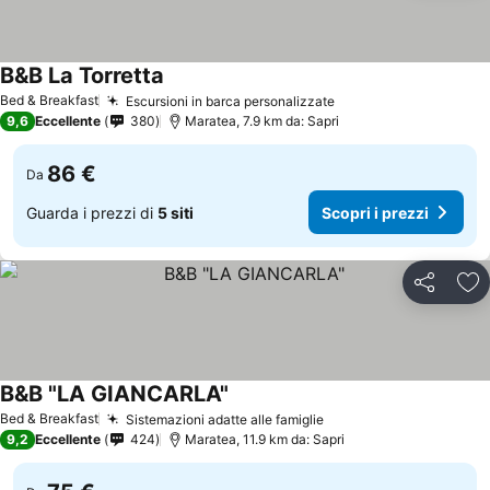
B&B La Torretta
Scopri i prezzi
Bed & Breakfast
Escursioni in barca personalizzate
Scopri i prezzi
9,6
Eccellente
380
Maratea, 7.9 km da: Sapri
86 €
Da
Guarda i prezzi di
5 siti
Scopri i prezzi
Condividi
Agg
B&B "LA GIANCARLA"
Scopri i prezzi
Bed & Breakfast
Sistemazioni adatte alle famiglie
Scopri i prezzi
9,2
Eccellente
424
Maratea, 11.9 km da: Sapri