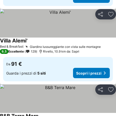
Condividi
Agg
Villa Alemi'
Scopri i prezzi
Bed & Breakfast
Giardino lussureggiante con vista sulle montagne
Scopri i
9,5
Eccellente
129
Rivello, 10.9 km da: Sapri
91 €
Da
Guarda i prezzi di
5 siti
Scopri i prezzi
Condividi
Agg