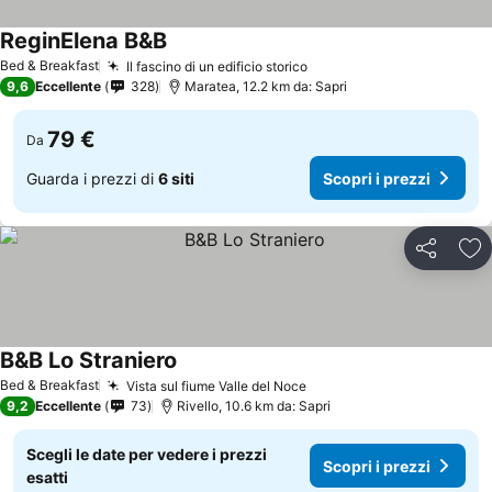
ReginElena B&B
Scopri i prezzi
Bed & Breakfast
Il fascino di un edificio storico
Scopri i prezzi
9,6
Eccellente
328
Maratea, 12.2 km da: Sapri
79 €
Da
Guarda i prezzi di
6 siti
Scopri i prezzi
Condividi
Agg
B&B Lo Straniero
Scopri i prezzi
Bed & Breakfast
Vista sul fiume Valle del Noce
Scopri i prezzi
9,2
Eccellente
73
Rivello, 10.6 km da: Sapri
Scegli le date per vedere i prezzi
Scopri i prezzi
esatti