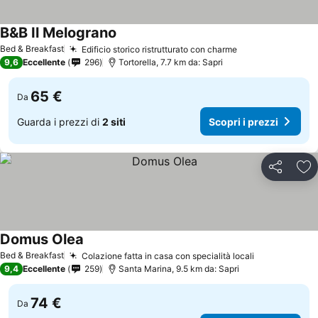
B&B Il Melograno
Scopri i prezzi
Bed & Breakfast
Edificio storico ristrutturato con charme
Scopri i prezzi
9,6
Eccellente
296
Tortorella, 7.7 km da: Sapri
65 €
Da
Guarda i prezzi di
2 siti
Scopri i prezzi
Condividi
Agg
Domus Olea
Scopri i prezzi
Bed & Breakfast
Colazione fatta in casa con specialità locali
Scopri i pre
9,4
Eccellente
259
Santa Marina, 9.5 km da: Sapri
74 €
Da