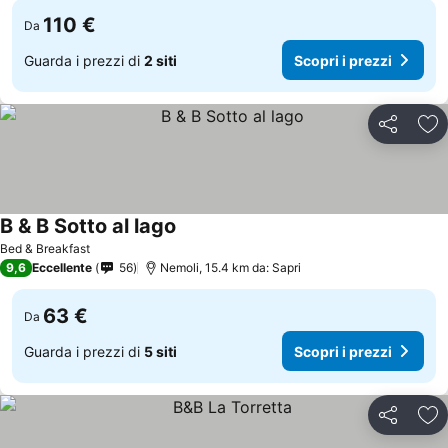
110 €
Da
Guarda i prezzi di
2 siti
Scopri i prezzi
Condividi
Agg
B & B Sotto al lago
Scopri i prezzi
Bed & Breakfast
9,6
Eccellente
56
Nemoli, 15.4 km da: Sapri
63 €
Da
Guarda i prezzi di
5 siti
Scopri i prezzi
Condividi
Agg