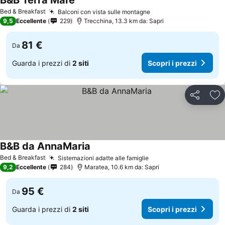
B&B Terra Mare
Scopri i prezzi
Bed & Breakfast
Balconi con vista sulle montagne
Scopri i prezzi
9,5
Eccellente
229
Trecchina, 13.3 km da: Sapri
81 €
Da
Guarda i prezzi di
2 siti
Scopri i prezzi
Condividi
Agg
B&B da AnnaMaria
Scopri i prezzi
Bed & Breakfast
Sistemazioni adatte alle famiglie
Scopri i prezzi
9,2
Eccellente
284
Maratea, 10.6 km da: Sapri
95 €
Da
Guarda i prezzi di
2 siti
Scopri i prezzi