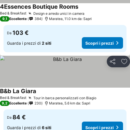
4Essences Boutique Rooms
Scopri i prezzi
Bed & Breakfast
Design e arredo unici in camera
Scopri i prezzi
9,1
Eccellente
384
Maratea, 11.0 km da: Sapri
103 €
Da
Guarda i prezzi di
2 siti
Scopri i prezzi
Condividi
Agg
B&b La Giara
Scopri i prezzi
Bed & Breakfast
Tour in barca personalizzati con Biagio
Scopri i prezzi
9,2
Eccellente
230
Maratea, 5.6 km da: Sapri
84 €
Da
Guarda i prezzi di
6 siti
Scopri i prezzi