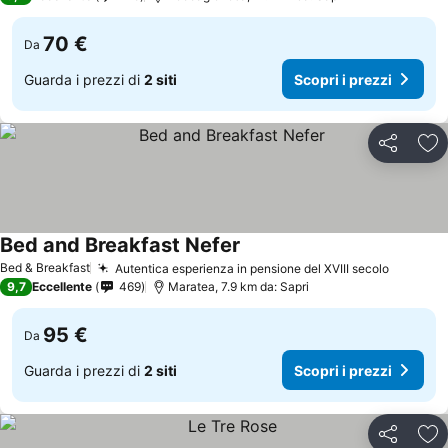
70 €
Da
Guarda i prezzi di
2 siti
Scopri i prezzi
Condividi
Agg
Bed and Breakfast Nefer
Scopri i prezzi
Bed & Breakfast
Autentica esperienza in pensione del XVIII secolo
Scopri i
9,7
Eccellente
469
Maratea, 7.9 km da: Sapri
95 €
Da
Guarda i prezzi di
2 siti
Scopri i prezzi
Condividi
Agg