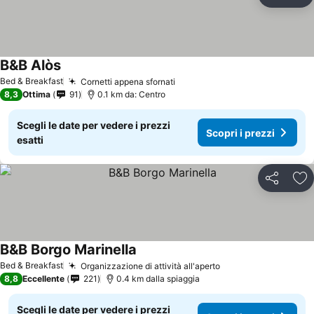
Condividi
Agg
B&B Alòs
Scopri i prezzi
Bed & Breakfast
Cornetti appena sfornati
Scopri i prezzi
8,3
Ottima
91
0.1 km da: Centro
Scegli le date per vedere i prezzi
Scopri i prezzi
esatti
Condividi
Agg
B&B Borgo Marinella
Scopri i prezzi
Bed & Breakfast
Organizzazione di attività all'aperto
Scopri i prezzi
8,8
Eccellente
221
0.4 km dalla spiaggia
Scegli le date per vedere i prezzi