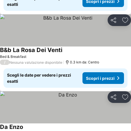
Scopri i prezzi
esatti
Condividi
Agg
B&b La Rosa Dei Venti
Scopri i prezzi
Bed & Breakfast
/
0.3 km da: Centro
Nessuna valutazione disponibile
Scegli le date per vedere i prezzi
Scopri i prezzi
esatti
Condividi
Agg
Da Enzo
Scopri i prezzi