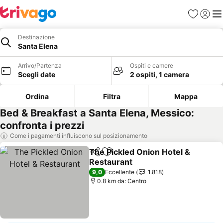
Preferiti
Accedi
Me
Destinazione
Santa Elena
Arrivo/Partenza
Ospiti e camere
Scegli date
2 ospiti, 1 camera
Ordina
Filtra
Mappa
Bed & Breakfast a Santa Elena, Messico:
confronta i prezzi
Come i pagamenti influiscono sul posizionamento
The Pickled Onion Hotel &
Condividi
Aggiungi ai preferiti
Restaurant
Scopri i prezzi
9,0
Eccellente
1.818
0.8 km da: Centro