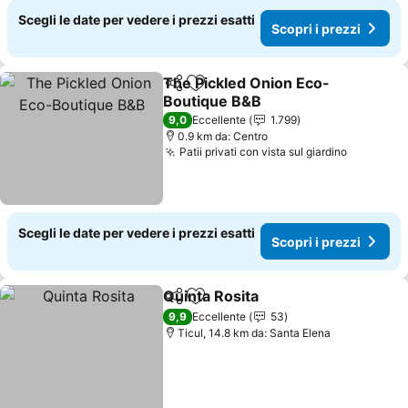
Scegli le date per vedere i prezzi esatti
Scopri i prezzi
The Pickled Onion Eco-
Condividi
Aggiungi ai preferiti
Boutique B&B
Scopri i prezzi
9,0
Eccellente
1.799
0.9 km da: Centro
Patii privati con vista sul giardino
Scopri i 
Scegli le date per vedere i prezzi esatti
Scopri i prezzi
Quinta Rosita
Condividi
Aggiungi ai preferiti
Scopri i prez
9,9
Eccellente
53
Ticul, 14.8 km da: Santa Elena