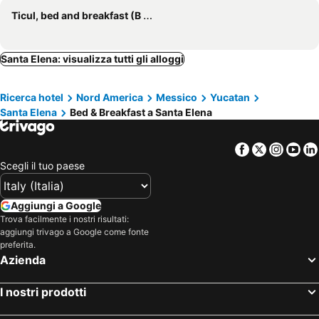
Ticul, bed and breakfast (B and B)
Santa Elena: visualizza tutti gli alloggi
Ricerca hotel
Nord America
Messico
Yucatan
Santa Elena
Bed & Breakfast a Santa Elena
Facebook
Twitter
Insta
Yo
Scegli il tuo paese
Aggiungi a Google
Trova facilmente i nostri risultati:
aggiungi trivago a Google come fonte
preferita.
Azienda
I nostri prodotti