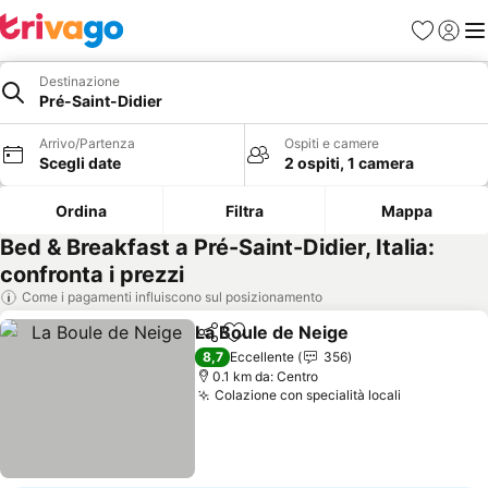
Preferiti
Accedi
Me
Destinazione
Pré-Saint-Didier
Arrivo/Partenza
Ospiti e camere
Scegli date
2 ospiti, 1 camera
Ordina
Filtra
Mappa
Bed & Breakfast a Pré-Saint-Didier, Italia:
confronta i prezzi
Come i pagamenti influiscono sul posizionamento
La Boule de Neige
Condividi
Aggiungi ai preferiti
8,7
Eccellente
356
0.1 km da: Centro
Colazione con specialità locali