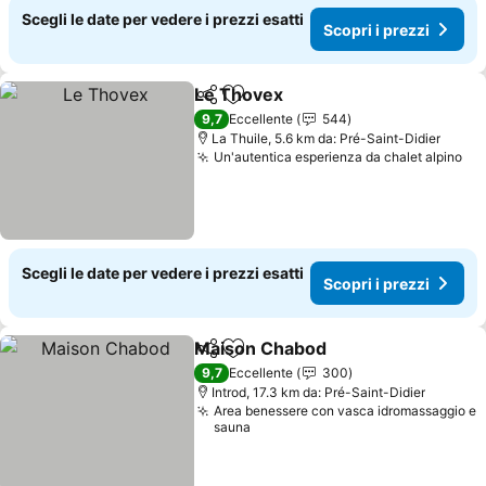
Scegli le date per vedere i prezzi esatti
Scopri i prezzi
Le Thovex
Condividi
Aggiungi ai preferiti
9,7
Eccellente
544
La Thuile, 5.6 km da: Pré-Saint-Didier
Un'autentica esperienza da chalet alpino
Scegli le date per vedere i prezzi esatti
Scopri i prezzi
Maison Chabod
Condividi
Aggiungi ai preferiti
9,7
Eccellente
300
Introd, 17.3 km da: Pré-Saint-Didier
Area benessere con vasca idromassaggio e
sauna