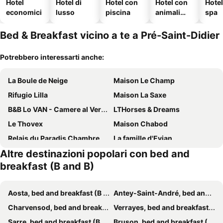
Hotel
Hotel di
Hotel con
Hotel con
Hote
economici
lusso
piscina
animali
spa
ammessi
Bed & Breakfast vicino a te a Pré-Saint-Didier
Potrebbero interessarti anche:
La Boule de Neige
Maison Le Champ
Rifugio Lilla
Maison La Saxe
B&B Lo VAN - Camere al Verde Villaggio di Rumiod
LTHorses & Dreams
Le Thovex
Maison Chabod
Relais du Paradis Chambres d'Hôtes
La famille d'Evian
Altre destinazioni popolari con bed and
B&B Lo Djoua de Toueno
La Thuillettaz B&B
breakfast (B and B)
Le Petit Coin De Maison Chante Lune
La Stazione dell'Acqua
La Maison Du Seigneur
A Casa di Nonna Ila
Aosta, bed and breakfast (B and B)
Antey-Saint-André, bed and breakfast (B and B)
La Pâquerette
Casa "Arvier" CIR n 0046
Charvensod, bed and breakfast (B and B)
Verrayes, bed and breakfast (B and B)
La Douce Pomme
Les Chevreuils
Sarre, bed and breakfast (B and B)
Bruson, bed and breakfast (B and B)