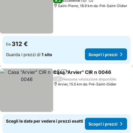
9,2
Eccellente
12
Saint-Pierre, 18.9 km da: Pré-Saint-Didier
312 €
Da
Guarda i prezzi di
1 sito
Scopri i prezzi
Casa "Arvier" CIR n 0046
Condividi
Aggiungi ai preferiti
/
Nessuna valutazione disponibile
Arvier, 15.5 km da: Pré-Saint-Didier
Scegli le date per vedere i prezzi esatti
Scopri i prezzi