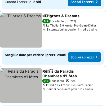
Guarda i prezzi di
2 siti
Scopri i prezzi
LTHorses & Dreams
Condividi
Aggiungi ai preferiti
9,2
Eccellente
212
La Thuile, 5.9 km da: Pré-Saint-Didier
Sistemazioni accoglienti in stile alpino
Scegli le date per vedere i prezzi esatti
Scopri i prezzi
Relais du Paradis
Condividi
Aggiungi ai preferiti
Chambres d'Hôtes
9,6
Eccellente
705
Introd, 17.2 km da: Pré-Saint-Didier
Servizi benessere privati in camera