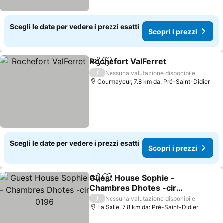
Scegli le date per vedere i prezzi esatti
Scopri i prezzi
Rochefort ValFerret
Condividi
Aggiungi ai preferiti
/
Nessuna valutazione disponibile
Courmayeur, 7.8 km da: Pré-Saint-Didier
Scegli le date per vedere i prezzi esatti
Scopri i prezzi
Guest House Sophie -
Condividi
Aggiungi ai preferiti
Chambres Dhotes -cir
0196
/
Nessuna valutazione disponibile
La Salle, 7.8 km da: Pré-Saint-Didier