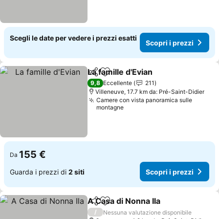
Scegli le date per vedere i prezzi esatti
Scopri i prezzi
La famille d'Evian
Condividi
Aggiungi ai preferiti
9,8
Eccellente
211
Villeneuve, 17.7 km da: Pré-Saint-Didier
Camere con vista panoramica sulle
montagne
155 €
Da
Guarda i prezzi di
2 siti
Scopri i prezzi
A Casa di Nonna Ila
Condividi
Aggiungi ai preferiti
/
Nessuna valutazione disponibile