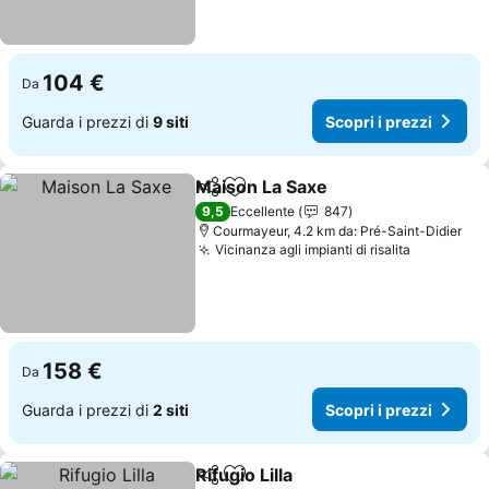
104 €
Da
Guarda i prezzi di
9 siti
Scopri i prezzi
Maison La Saxe
Condividi
Aggiungi ai preferiti
9,5
Eccellente
847
Courmayeur, 4.2 km da: Pré-Saint-Didier
Vicinanza agli impianti di risalita
158 €
Da
Guarda i prezzi di
2 siti
Scopri i prezzi
Rifugio Lilla
Condividi
Aggiungi ai preferiti