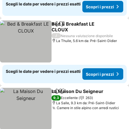
Scegli le date per vedere i prezzi esatti
Scopri i prezzi
Bed & Breakfast LE
Condividi
Aggiungi ai preferiti
CLOUX
/
Nessuna valutazione disponibile
La Thuile, 5.6 km da: Pré-Saint-Didier
Scegli le date per vedere i prezzi esatti
Scopri i prezzi
La Maison Du Seigneur
Condividi
Aggiungi ai preferiti
9,3
Eccellente
263
La Salle, 9.3 km da: Pré-Saint-Didier
Camere in stile alpino con arredi rustici