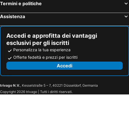
Termini e politiche
Bessans, bed and breakfast (B and B)
Chambave, bed and breakfast (B and B)
Villeneuve, bed and breakfast (B and B)
Les Houches, bed and breakfast (B and B)
Assistenza
Le Grand- Bornand Village, bed and breakfast (B and B)
Noasca, bed and breakfast (B and B)
Brissogne, bed and breakfast (B and B)
Arvier, bed and breakfast (B and B)
Accedi e approfitta dei vantaggi
esclusivi per gli iscritti
Personalizza la tua esperienza
Offerte fedeltà e prezzi per iscritti
Accedi
trivago N.V.
, Kesselstraße 5 – 7, 40221 Düsseldorf, Germania
Copyright 2026 trivago | Tutti i diritti riservati.