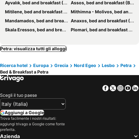
Ayvalık, bed and breakfast (B and B)
Assos, bed and breakfast (B and B)
Mitilene, bed and breakfast (B and B)
Mithimna - Molivos, bed and breakfast (B and B)
Mandamados, bed and breakfast (B and B)
Anaxos, bed and breakfast (B and B)
Skala Eressos, bed and breakfast (B and B)
Plomari, bed and breakfast (B and B)
Petra: visualizza tutti gli alloggi
Ricerca hotel
Europa
Grecia
Nord Egeo
Lesbo
Petra
Bed & Breakfast a Petra
Facebook
Twitter
Insta
Yo
Scegli il tuo paese
Aggiungi a Google
Trova facilmente i nostri risultati:
aggiungi trivago a Google come fonte
preferita.
Azienda