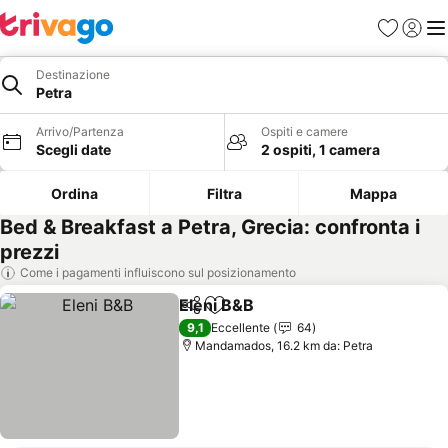
Preferiti
Accedi
Me
Destinazione
Petra
Arrivo/Partenza
Ospiti e camere
Scegli date
2 ospiti, 1 camera
Ordina
Filtra
Mappa
Bed & Breakfast a Petra, Grecia: confronta i
prezzi
Come i pagamenti influiscono sul posizionamento
Eleni B&B
Condividi
Aggiungi ai preferiti
9,1
Eccellente
64
Mandamados, 16.2 km da: Petra