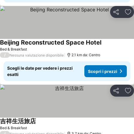
Condividi
Agg
Beijing Reconstructed Space Hotel
Bed & Breakfast
/
2.1 km da: Centro
Nessuna valutazione disponibile
Scegli le date per vedere i prezzi
Scopri i prezzi
esatti
Condividi
Agg
吉祥生活旅店
Bed & Breakfast
/
3.7 km da: Centro
Nessuna valutazione disponibile