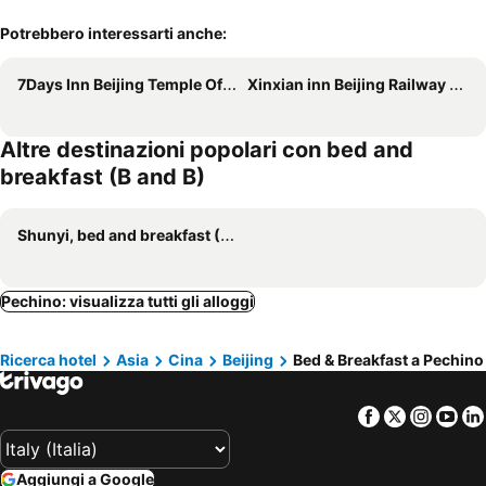
Potrebbero interessarti anche:
7Days Inn Beijing Temple Of Heaven East Gate
Xinxian inn Beijing Railway Station
Altre destinazioni popolari con bed and
breakfast (B and B)
Shunyi, bed and breakfast (B and B)
Pechino: visualizza tutti gli alloggi
Ricerca hotel
Asia
Cina
Beijing
Bed & Breakfast a Pechino
Facebook
Twitter
Insta
Yo
Aggiungi a Google