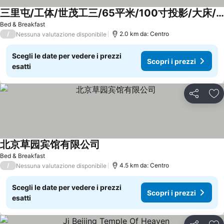
三里屯/工体/世茂工三/65平米/100寸投影/大床/带阳台
Bed & Breakfast
/
2.0 km da: Centro
Nessuna valutazione disponibile
Scegli le date per vedere i prezzi
Scopri i prezzi
esatti
Condividi
Agg
北京草园宾馆有限公司
Bed & Breakfast
/
4.5 km da: Centro
Nessuna valutazione disponibile
Scegli le date per vedere i prezzi
Scopri i prezzi
esatti