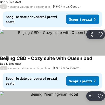
Bed & Breakfast
/
6.0 km da: Centro
Nessuna valutazione disponibile
Scegli le date per vedere i prezzi
Scopri i prezzi
esatti
Condividi
Agg
Beijing CBD - Cozy suite with Queen bed
Bed & Breakfast
/
3.8 km da: Centro
Nessuna valutazione disponibile
Scegli le date per vedere i prezzi
Scopri i prezzi
esatti
Condividi
Agg