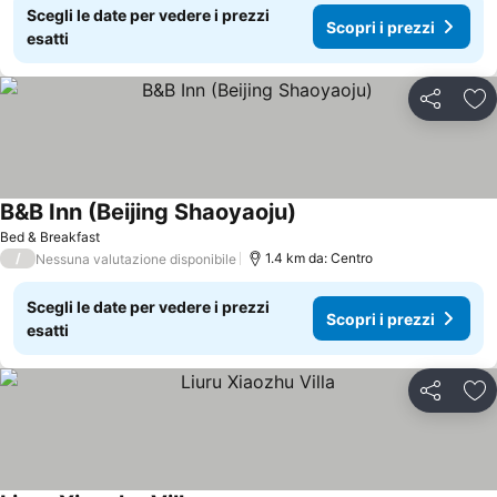
Scegli le date per vedere i prezzi
Scopri i prezzi
esatti
Condividi
Agg
B&B Inn (Beijing Shaoyaoju)
Bed & Breakfast
/
1.4 km da: Centro
Nessuna valutazione disponibile
Scegli le date per vedere i prezzi
Scopri i prezzi
esatti
Condividi
Agg