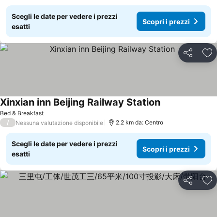
Scegli le date per vedere i prezzi
Scopri i prezzi
esatti
Condividi
Agg
Xinxian inn Beijing Railway Station
Bed & Breakfast
/
2.2 km da: Centro
Nessuna valutazione disponibile
Scegli le date per vedere i prezzi
Scopri i prezzi
esatti
Condividi
Agg