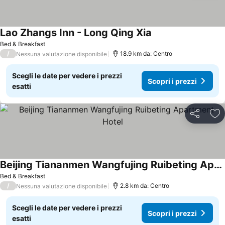
Lao Zhangs Inn - Long Qing Xia
Bed & Breakfast
/
18.9 km da: Centro
Nessuna valutazione disponibile
Scegli le date per vedere i prezzi
Scopri i prezzi
esatti
Condividi
Agg
Beijing Tiananmen Wangfujing Ruibeting Apartment Hotel
Bed & Breakfast
/
2.8 km da: Centro
Nessuna valutazione disponibile
Scegli le date per vedere i prezzi
Scopri i prezzi
esatti