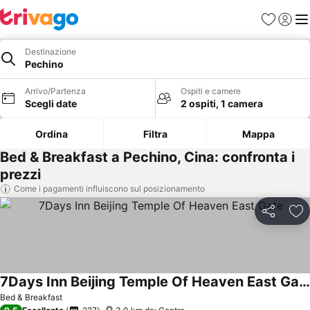
Preferiti
Accedi
Me
Destinazione
Pechino
Arrivo/Partenza
Ospiti e camere
Scegli date
2 ospiti, 1 camera
Ordina
Filtra
Mappa
Bed & Breakfast a Pechino, Cina: confronta i
prezzi
Come i pagamenti influiscono sul posizionamento
Condividi
Agg
7Days Inn Beijing Temple Of Heaven East Gate
Bed & Breakfast