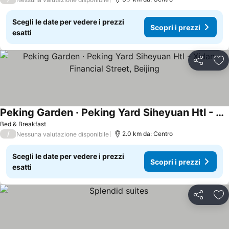
Scegli le date per vedere i prezzi
Scopri i prezzi
esatti
Condividi
Agg
Peking Garden · Peking Yard Siheyuan Htl - Xidan Financial Street, Beijing
Bed & Breakfast
/
2.0 km da: Centro
Nessuna valutazione disponibile
Scegli le date per vedere i prezzi
Scopri i prezzi
esatti
Condividi
Agg