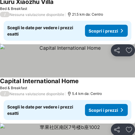
Liuru Xiaozhu Villa
Bed & Breakfast
/
21.5 km da: Centro
Nessuna valutazione disponibile
Scegli le date per vedere i prezzi
Scopri i prezzi
esatti
Condividi
Agg
Capital International Home
Bed & Breakfast
/
5.4 km da: Centro
Nessuna valutazione disponibile
Scegli le date per vedere i prezzi
Scopri i prezzi
esatti
Condividi
Agg