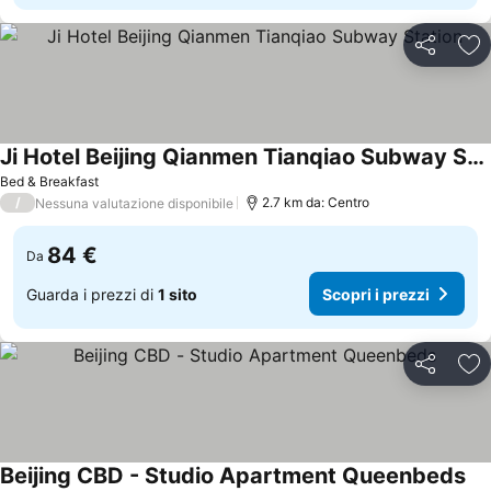
Condividi
Agg
Ji Hotel Beijing Qianmen Tianqiao Subway Station
Bed & Breakfast
/
2.7 km da: Centro
Nessuna valutazione disponibile
84 €
Da
Guarda i prezzi di
1 sito
Scopri i prezzi
Condividi
Agg
Beijing CBD - Studio Apartment Queenbeds