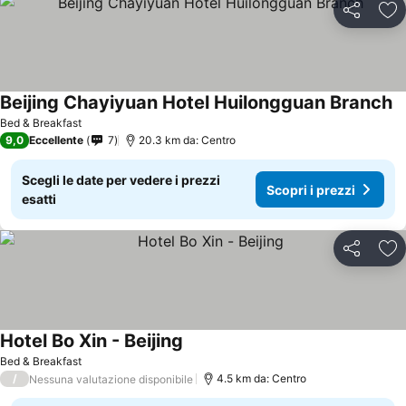
Condividi
Agg
Beijing Chayiyuan Hotel Huilongguan Branch
Bed & Breakfast
9,0
Eccellente
7
20.3 km da: Centro
Scegli le date per vedere i prezzi
Scopri i prezzi
esatti
Condividi
Agg
Hotel Bo Xin - Beijing
Bed & Breakfast
/
4.5 km da: Centro
Nessuna valutazione disponibile