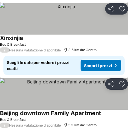
Condividi
Agg
Xinxinjia
Bed & Breakfast
/
3.6 km da: Centro
Nessuna valutazione disponibile
Scegli le date per vedere i prezzi
Scopri i prezzi
esatti
Condividi
Agg
Beijing downtown Family Apartment
Bed & Breakfast
/
5.3 km da: Centro
Nessuna valutazione disponibile