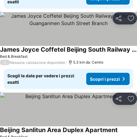
esatti
Condividi
Agg
James Joyce Coffetel Beijing South Railway Station Guanganmen South Street Branch
Bed & Breakfast
/
5.3 km da: Centro
Nessuna valutazione disponibile
Scegli le date per vedere i prezzi
Scopri i prezzi
esatti
Condividi
Agg
Beijing Sanlitun Area Duplex Apartment
Bed & Breakfast