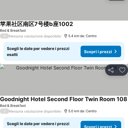
苹果社区南区7号楼b座1002
Bed & Breakfast
/
5.4 km da: Centro
Nessuna valutazione disponibile
Scegli le date per vedere i prezzi
Scopri i prezzi
esatti
Condividi
Agg
Goodnight Hotel Second Floor Twin Room 108
Bed & Breakfast
/
5.0 km da: Centro
Nessuna valutazione disponibile
Scegli le date per vedere i prezzi
Scopri i prezzi