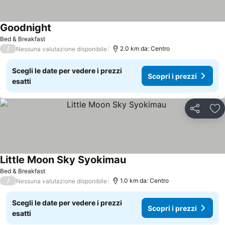
Goodnight
Bed & Breakfast
/
2.0 km da: Centro
Nessuna valutazione disponibile
Scegli le date per vedere i prezzi
Scopri i prezzi
esatti
Condividi
Agg
Little Moon Sky Syokimau
Bed & Breakfast
/
1.0 km da: Centro
Nessuna valutazione disponibile
Scegli le date per vedere i prezzi
Scopri i prezzi
esatti