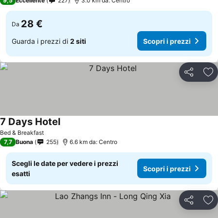
9,5
Eccellente
227
3.0 km da: Centro
28 €
Da
Guarda i prezzi di
2 siti
Scopri i prezzi
Condividi
Agg
7 Days Hotel
Bed & Breakfast
7,7
Buona
255
6.6 km da: Centro
Scegli le date per vedere i prezzi
Scopri i prezzi
esatti
Condividi
Agg