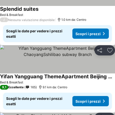
Splendid suites
Bed & Breakfast
/
1.0 km da: Centro
Nessuna valutazione disponibile
Scegli le date per vedere i prezzi
Scopri i prezzi
esatti
Condividi
Agg
Yifan Yangguang ThemeApartment Beijing ChaoyangSshilibao subway Branch
Bed & Breakfast
9,1
Eccellente
165
9.1 km da: Centro
Scegli le date per vedere i prezzi
Scopri i prezzi
esatti