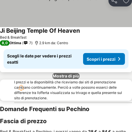
Condividi
Agg
Ji Beijing Temple Of Heaven
Bed & Breakfast
8,0
Ottima
7
2.9 km da: Centro
Scegli le date per vedere i prezzi
Scopri i prezzi
esatti
Mostra di più
I prezzi e la disponibilità che riceviamo dai siti di prenotazione
cambiano continuamente. Perciò a volte possono esserci delle
differenze tra l’offerta visualizzata su trivago e quella presente sul
sito di prenotazione.
Domande Frequenti su Pechino
Fascia di prezzo
Bed & Breakfast a Pechino: i prezzi vanno da
‎28 €
a
‎84 €
a notte.