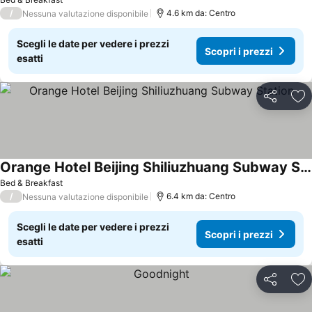
/
4.6 km da: Centro
Nessuna valutazione disponibile
Scegli le date per vedere i prezzi
Scopri i prezzi
esatti
Condividi
Agg
Orange Hotel Beijing Shiliuzhuang Subway Station
Bed & Breakfast
/
6.4 km da: Centro
Nessuna valutazione disponibile
Scegli le date per vedere i prezzi
Scopri i prezzi
esatti
Condividi
Agg