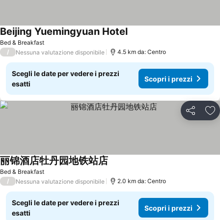
Beijing Yuemingyuan Hotel
Bed & Breakfast
/
4.5 km da: Centro
Nessuna valutazione disponibile
Scegli le date per vedere i prezzi
Scopri i prezzi
esatti
Condividi
Agg
丽锦酒店牡丹园地铁站店
Bed & Breakfast
/
2.0 km da: Centro
Nessuna valutazione disponibile
Scegli le date per vedere i prezzi
Scopri i prezzi
esatti