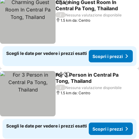
Charming Guest Room In
Condividi
Aggiungi ai preferiti
Central Pa Tong, Thailand
Scopri i prezzi
/
Nessuna valutazione disponibile
1.5 km da: Centro
Scegli le date per vedere i prezzi esatti
Scopri i prezzi
For 3 Person in Central Pa
Condividi
Aggiungi ai preferiti
Tong, Thailand
Scopri i prezzi
/
Nessuna valutazione disponibile
1.5 km da: Centro
Scegli le date per vedere i prezzi esatti
Scopri i prezzi