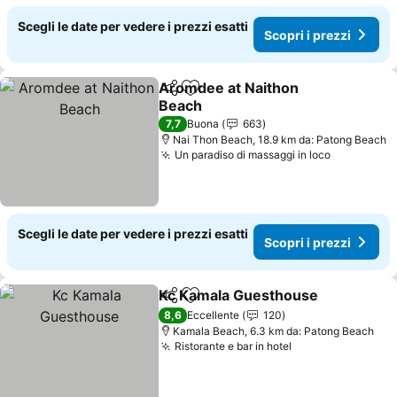
Scegli le date per vedere i prezzi esatti
Scopri i prezzi
Aromdee at Naithon
Condividi
Aggiungi ai preferiti
Beach
Scopri i prezzi
7,7
Buona
663
Nai Thon Beach, 18.9 km da: Patong Beach
Un paradiso di massaggi in loco
Scopri i p
Scegli le date per vedere i prezzi esatti
Scopri i prezzi
Kc Kamala Guesthouse
Condividi
Aggiungi ai preferiti
Sco
8,6
Eccellente
120
Kamala Beach, 6.3 km da: Patong Beach
Ristorante e bar in hotel
Scopri i prezzi