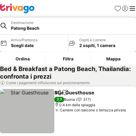
Preferiti
Accedi
Me
Destinazione
Patong Beach
Arrivo/Partenza
Ospiti e camere
Scegli date
2 ospiti, 1 camera
Ordina
Filtra
Mappa
Bed & Breakfast a Patong Beach, Thailandia:
confronta i prezzi
Come i pagamenti influiscono sul posizionamento
Star Guesthouse
Condividi
Aggiungi ai preferiti
Scopri i p
7,7
Buona
317
0.4 km dalla spiaggia
Camere con balcone o terrazza privata
Scop