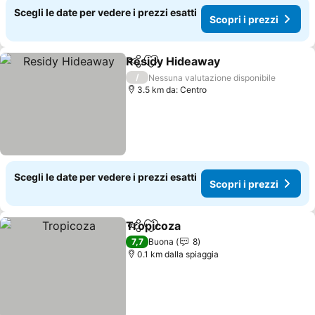
Scegli le date per vedere i prezzi esatti
Scopri i prezzi
Residy Hideaway
Condividi
Aggiungi ai preferiti
Scopri i 
/
Nessuna valutazione disponibile
3.5 km da: Centro
Scegli le date per vedere i prezzi esatti
Scopri i prezzi
Tropicoza
Condividi
Aggiungi ai preferiti
Scopri i prezzi
7,7
Buona
8
0.1 km dalla spiaggia