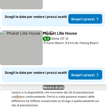
Scegli le date per vedere i prezzi esatti
Scopri i prezzi
Phuket Lilla House
Condividi
Aggiungi ai preferiti
Scopri i
8,4
Ottima
6
Karon Beach, 6.9 km da: Patong Beach
Scegli le date per vedere i prezzi esatti
Scopri i prezzi
Mostra di più
I prezzi e la disponibilità che riceviamo dai siti di prenotazione
cambiano continuamente. Perciò a volte possono esserci delle
differenze tra l’offerta visualizzata su trivago e quella presente sul
sito di prenotazione.