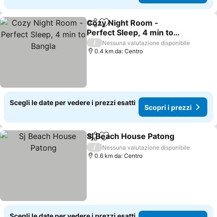
Cozy Night Room -
Condividi
Aggiungi ai preferiti
Perfect Sleep, 4 min to
Bangla
Scopri i prezzi
/
Nessuna valutazione disponibile
0.4 km da: Centro
Scegli le date per vedere i prezzi esatti
Scopri i prezzi
Sj Beach House Patong
Condividi
Aggiungi ai preferiti
Sco
/
Nessuna valutazione disponibile
0.6 km da: Centro
Scegli le date per vedere i prezzi esatti