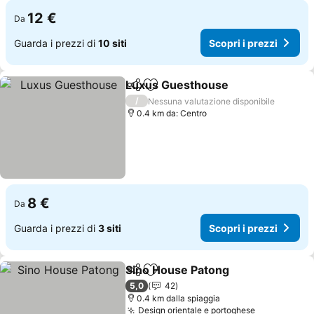
12 €
Da
Guarda i prezzi di
10 siti
Scopri i prezzi
Luxus Guesthouse
Condividi
Aggiungi ai preferiti
Scopri i
/
Nessuna valutazione disponibile
0.4 km da: Centro
8 €
Da
Guarda i prezzi di
3 siti
Scopri i prezzi
Sino House Patong
Condividi
Aggiungi ai preferiti
Scopri 
5,0
42
0.4 km dalla spiaggia
Design orientale e portoghese
Scopri i pr