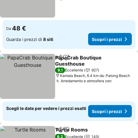
48 €
Da
Guarda i prezzi di
8 siti
Scopri i prezzi
PapaCrab Boutique
Condividi
Aggiungi ai preferiti
Guesthouse
Scopri i prezzi
9,1
Eccellente
927
Kamala Beach, 6.4 km da: Patong Beach
Arredamento e atmosfera zen
Scopri i pr
Scegli le date per vedere i prezzi esatti
Scopri i prezzi
Turtle Rooms
Condividi
Aggiungi ai preferiti
Scopri i prez
9,2
Eccellente
145