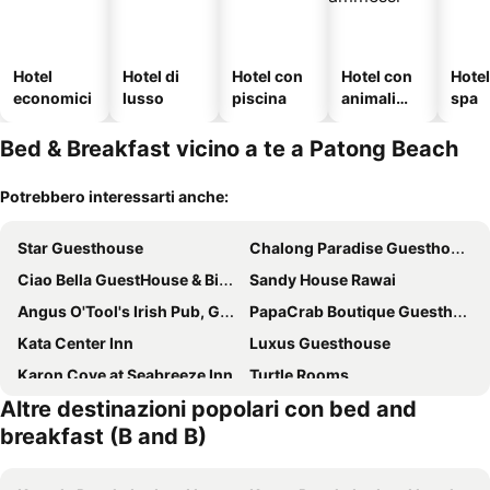
Hotel
Hotel di
Hotel con
Hotel con
Hote
economici
lusso
piscina
animali
spa
ammessi
Bed & Breakfast vicino a te a Patong Beach
Potrebbero interessarti anche:
Star Guesthouse
Chalong Paradise Guesthouse
Ciao Bella GuestHouse & Bistro
Sandy House Rawai
Angus O'Tool's Irish Pub, Guesthouse
PapaCrab Boutique Guesthouse
Kata Center Inn
Luxus Guesthouse
Karon Cove at Seabreeze Inn
Turtle Rooms
Altre destinazioni popolari con bed and
Phuket 346
Hill Side Patong
breakfast (B and B)
Sino House Patong
Vista Residence Patong
Sala Bua Room
Kata Platinum