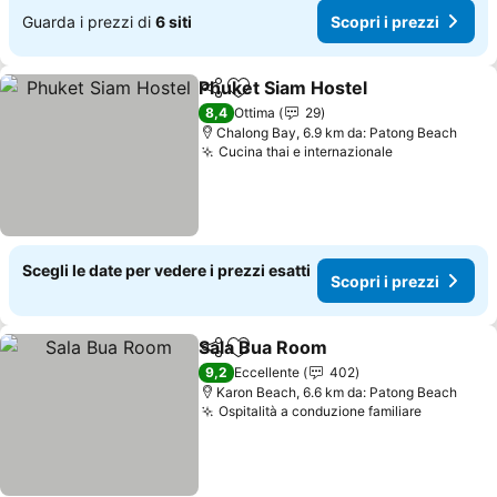
Guarda i prezzi di
6 siti
Scopri i prezzi
Phuket Siam Hostel
Condividi
Aggiungi ai preferiti
Scopri 
8,4
Ottima
29
Chalong Bay, 6.9 km da: Patong Beach
Cucina thai e internazionale
Scopri i pre
Scegli le date per vedere i prezzi esatti
Scopri i prezzi
Sala Bua Room
Condividi
Aggiungi ai preferiti
Scopri i pre
9,2
Eccellente
402
Karon Beach, 6.6 km da: Patong Beach
Ospitalità a conduzione familiare
Scopri i 