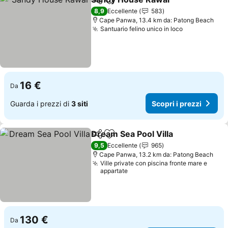
Condividi
Aggiungi ai preferiti
Scopri 
8,9
Eccellente
583
Cape Panwa, 13.4 km da: Patong Beach
Santuario felino unico in loco
Scopri i pre
16 €
Da
Guarda i prezzi di
3 siti
Scopri i prezzi
Dream Sea Pool Villa
Condividi
Aggiungi ai preferiti
Scopri
9,5
Eccellente
965
Cape Panwa, 13.2 km da: Patong Beach
Ville private con piscina fronte mare e
appartate
130 €
Da