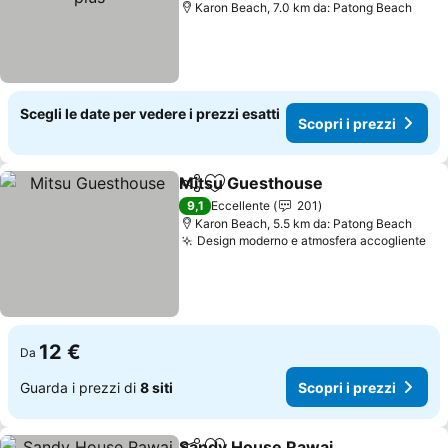
Karon Beach, 7.0 km da: Patong Beach
Scegli le date per vedere i prezzi esatti
Scopri i prezzi
Mitsu Guesthouse
Condividi
Aggiungi ai preferiti
Scopri i
9,1
Eccellente
201
Karon Beach, 5.5 km da: Patong Beach
Design moderno e atmosfera accogliente
Sco
12 €
Da
Guarda i prezzi di
8 siti
Scopri i prezzi
Sandy House Rawai