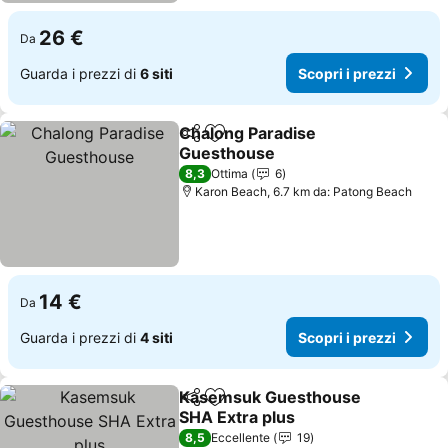
26 €
Da
Guarda i prezzi di
6 siti
Scopri i prezzi
Chalong Paradise
Condividi
Aggiungi ai preferiti
Guesthouse
Scopri i prezzi
8,3
Ottima
6
Karon Beach, 6.7 km da: Patong Beach
14 €
Da
Guarda i prezzi di
4 siti
Scopri i prezzi
Kasemsuk Guesthouse
Condividi
Aggiungi ai preferiti
SHA Extra plus
Scopri i prezzi
8,5
Eccellente
19