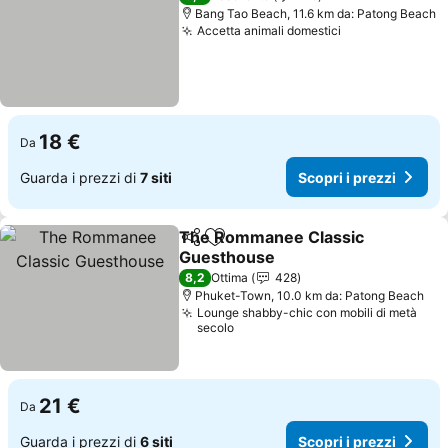
Bang Tao Beach, 11.6 km da: Patong Beach
Accetta animali domestici
Scopri i prezz
18 €
Da
Guarda i prezzi di
7 siti
Scopri i prezzi
The Rommanee Classic
Condividi
Aggiungi ai preferiti
Guesthouse
Scopri i prezzi
8,2
Ottima
428
Phuket-Town, 10.0 km da: Patong Beach
Lounge shabby-chic con mobili di metà
secolo
21 €
Da
Guarda i prezzi di
6 siti
Scopri i prezzi