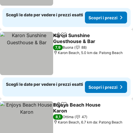
Scegli le date per vedere i prezzi esatti
Scopri i prezzi
Karon Sunshine
Condividi
Aggiungi ai preferiti
Guesthouse & Bar
Scopri i prezzi
7,9
Buona
88
Karon Beach, 5.0 km da: Patong Beach
Scegli le date per vedere i prezzi esatti
Scopri i prezzi
Enjoys Beach House
Condividi
Aggiungi ai preferiti
Karon
Scopri i prezzi
8,1
Ottima
47
Karon Beach, 6.7 km da: Patong Beach