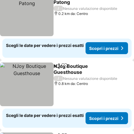
Patong
Scopri i prezzi
/
Nessuna valutazione disponibile
0.2 km da: Centro
Scegli le date per vedere i prezzi esatti
Scopri i prezzi
NJoy Boutique
Condividi
Aggiungi ai preferiti
Guesthouse
Scopri i prezzi
/
Nessuna valutazione disponibile
0.8 km da: Centro
Scegli le date per vedere i prezzi esatti
Scopri i prezzi