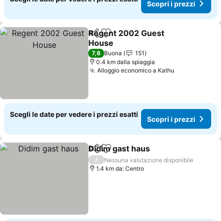
Scopri i prezzi
Regent 2002 Guest
Condividi
Aggiungi ai preferiti
House
Scopri i prezzi
7,6
Buona
151
0.4 km dalla spiaggia
Alloggio economico a Kathu
Scopri i prez
Scegli le date per vedere i prezzi esatti
Scopri i prezzi
Didim gast haus
Condividi
Aggiungi ai preferiti
Scopri i pr
/
Nessuna valutazione disponibile
1.4 km da: Centro