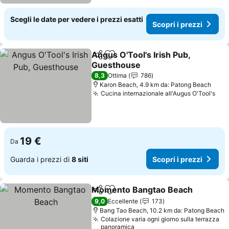
Scegli le date per vedere i prezzi esatti
Scopri i prezzi
Angus O'Tool's Irish Pub,
Condividi
Aggiungi ai preferiti
Guesthouse
Scopri i prezzi
8,3
Ottima
786
Karon Beach, 4.9 km da: Patong Beach
Cucina internazionale all'Augus O'Tool's
Sco
19 €
Da
Guarda i prezzi di
8 siti
Scopri i prezzi
Momento Bangtao Beach
Condividi
Aggiungi ai preferiti
S
9,0
Eccellente
173
Bang Tao Beach, 10.2 km da: Patong Beach
Colazione varia ogni giorno sulla terrazza
panoramica