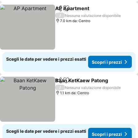
AP Apartment
Condividi
Aggiungi ai preferiti
Scopri i pre
/
Nessuna valutazione disponibile
7.0 km da: Centro
Scegli le date per vedere i prezzi esatti
Scopri i prezzi
Baan KetKaew Patong
Condividi
Aggiungi ai preferiti
Scop
/
Nessuna valutazione disponibile
1.1 km da: Centro
Scegli le date per vedere i prezzi esatti
Scopri i prezzi