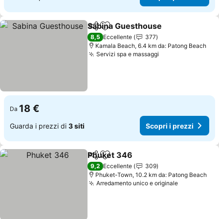
Sabina Guesthouse
Condividi
Aggiungi ai preferiti
Scopri 
8,5
Eccellente
377
Kamala Beach, 6.4 km da: Patong Beach
Servizi spa e massaggi
Scopri i prezzi
18 €
Da
Guarda i prezzi di
3 siti
Scopri i prezzi
Phuket 346
Condividi
Aggiungi ai preferiti
Scopri i prezzi
9,2
Eccellente
309
Phuket-Town, 10.2 km da: Patong Beach
Arredamento unico e originale
Scopri i pr