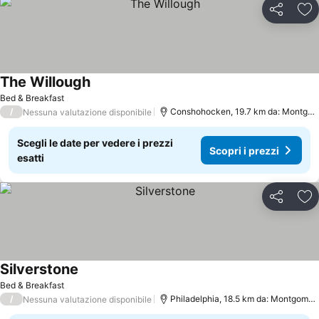
Condividi
Agg
The Willough
Bed & Breakfast
/
Conshohocken, 19.7 km da: Montgomeryville
Nessuna valutazione disponibile
Scegli le date per vedere i prezzi
Scopri i prezzi
esatti
Condividi
Agg
Silverstone
Bed & Breakfast
/
Philadelphia, 18.5 km da: Montgomeryville
Nessuna valutazione disponibile