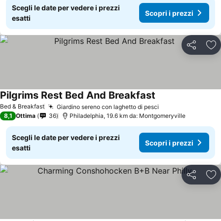
Scegli le date per vedere i prezzi
Scopri i prezzi
esatti
Condividi
Agg
Pilgrims Rest Bed And Breakfast
Bed & Breakfast
Giardino sereno con laghetto di pesci
8,1
Ottima
36
Philadelphia, 19.6 km da: Montgomeryville
Scegli le date per vedere i prezzi
Scopri i prezzi
esatti
Condividi
Agg