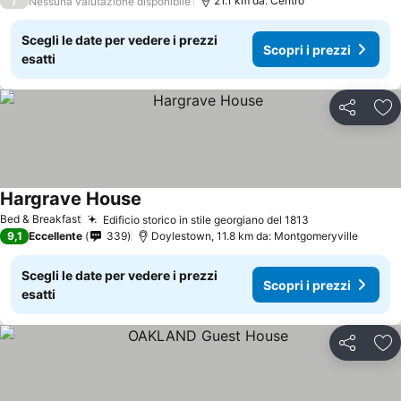
/
21.1 km da: Centro
Nessuna valutazione disponibile
Scegli le date per vedere i prezzi
Scopri i prezzi
esatti
Condividi
Agg
Hargrave House
Bed & Breakfast
Edificio storico in stile georgiano del 1813
9,1
Eccellente
339
Doylestown, 11.8 km da: Montgomeryville
Scegli le date per vedere i prezzi
Scopri i prezzi
esatti
Condividi
Agg