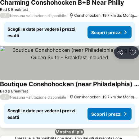
Charming Conshohocken B+B Near Philly
Bed & Breakfast
/
Conshohocken, 19.7 km da: Montgomeryville
Nessuna valutazione disponibile
Scegli le date per vedere i prezzi
Scopri i prezzi
esatti
Condividi
Agg
Boutique Conshohocken (near Philadelphia) King & Queen Suite - Breakfast Included
Bed & Breakfast
/
Conshohocken, 19.7 km da: Montgomeryville
Nessuna valutazione disponibile
Scegli le date per vedere i prezzi
Scopri i prezzi
esatti
Mostra di più
I prezzi e la disponibilità che riceviamo dai siti di prenotazione