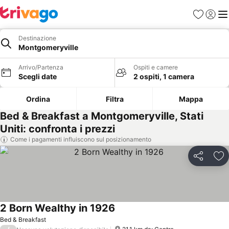
Preferiti
Accedi
Me
Destinazione
Montgomeryville
Arrivo/Partenza
Ospiti e camere
Scegli date
2 ospiti, 1 camera
Ordina
Filtra
Mappa
Bed & Breakfast a Montgomeryville, Stati
Uniti: confronta i prezzi
Come i pagamenti influiscono sul posizionamento
Condividi
Agg
2 Born Wealthy in 1926
Bed & Breakfast