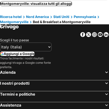
Pipersville, bed and breakfast (B and B)
Lawnside, bed and breakfast (B and B)
Montgomeryville: visualizza tutti gli alloggi
Malvern, bed and breakfast (B and B)
Allentown, bed and breakfast (B and B)
Ricerca hotel
Nord America
Stati Uniti
Pennsylvania
Jenkintown, bed and breakfast (B and B)
Bordentown, bed and breakfast (B and B)
Montgomeryville
Bed & Breakfast a Montgomeryville
Conshohocken, bed and breakfast (B and B)
Hopewell Township, bed and breakfast (B and B)
Chester, bed and breakfast (B and B)
Facebook
Twitter
Insta
Yo
Scegli il tuo paese
Aggiungi a Google
Trova facilmente i nostri risultati:
aggiungi trivago a Google come fonte
preferita.
Azienda
I nostri prodotti
Termini e politiche
Assistenza