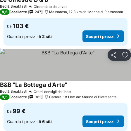
Bed & Breakfast
Circondato da uliveti
8,6
Eccellente
247
Massarosa, 12.3 km da: Marina di Pietrasanta
103 €
Da
Guarda i prezzi di
2 siti
Scopri i prezzi
Condividi
Agg
B&B "La Bottega d'Arte"
Bed & Breakfast
Ottimi consigli dall'host
9,5
Eccellente
382
Carrara, 18.1 km da: Marina di Pietrasanta
99 €
Da
Guarda i prezzi di
6 siti
Scopri i prezzi