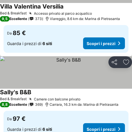
Villa Valentina Versilia
Bed & Breakfast
Accesso privato al parco acquatico
9,5
Eccellente
373
Viareggio, 8.6 km da: Marina di Pietrasanta
85 €
Da
Guarda i prezzi di
6 siti
Scopri i prezzi
Condividi
Agg
Sally's B&B
Bed & Breakfast
Camere con balcone privato
8,8
Eccellente
369
Carrara, 16.3 km da: Marina di Pietrasanta
97 €
Da
Guarda i prezzi di
6 siti
Scopri i prezzi