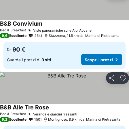
B&B Convivium
Bed & Breakfast
Viste panoramiche sulle Alpi Apuane
9,6
Eccellente
464
Stazzema, 11.5 km da: Marina di Pietrasanta
90 €
Da
Guarda i prezzi di
3 siti
Scopri i prezzi
Condividi
Agg
B&B Alle Tre Rose
Bed & Breakfast
Veranda e giardini rilassanti
9,2
Eccellente
150
Montignoso, 8.9 km da: Marina di Pietrasanta