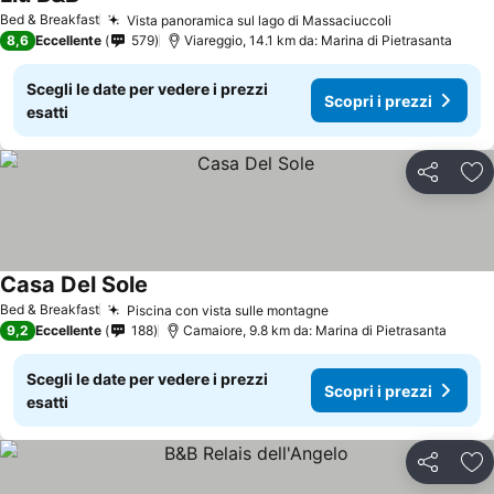
Bed & Breakfast
Vista panoramica sul lago di Massaciuccoli
8,6
Eccellente
579
Viareggio, 14.1 km da: Marina di Pietrasanta
Scegli le date per vedere i prezzi
Scopri i prezzi
esatti
Condividi
Agg
Casa Del Sole
Bed & Breakfast
Piscina con vista sulle montagne
9,2
Eccellente
188
Camaiore, 9.8 km da: Marina di Pietrasanta
Scegli le date per vedere i prezzi
Scopri i prezzi
esatti
Condividi
Agg