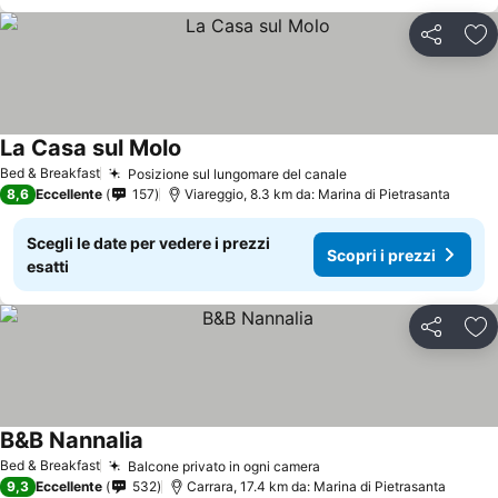
Condividi
Agg
La Casa sul Molo
Bed & Breakfast
Posizione sul lungomare del canale
8,6
Eccellente
157
Viareggio, 8.3 km da: Marina di Pietrasanta
Scegli le date per vedere i prezzi
Scopri i prezzi
esatti
Condividi
Agg
B&B Nannalia
Bed & Breakfast
Balcone privato in ogni camera
9,3
Eccellente
532
Carrara, 17.4 km da: Marina di Pietrasanta