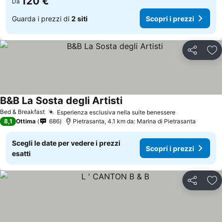
120 €
Da
Guarda i prezzi di
2 siti
Scopri i prezzi
Condividi
Agg
B&B La Sosta degli Artisti
Bed & Breakfast
Esperienza esclusiva nella suite benessere
8,1
Ottima
686
Pietrasanta, 4.1 km da: Marina di Pietrasanta
Scegli le date per vedere i prezzi
Scopri i prezzi
esatti
Condividi
Agg