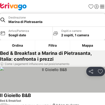
Preferiti
Accedi
Me
Destinazione
Marina di Pietrasanta
Arrivo/Partenza
Ospiti e camere
Scegli date
2 ospiti, 1 camera
Ordina
Filtra
Mappa
Bed & Breakfast a Marina di Pietrasanta,
Italia: confronta i prezzi
Come i pagamenti influiscono sul posizionamento
Condividi
Agg
Il Gioiello B&B
Bed & Breakfast