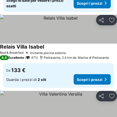
Scegli le date per vedere i prezzi
Scopri i prezzi
esatti
Condividi
Agg
Relais Villa Isabel
Bed & Breakfast
Invitante piscina esterna
8,8
Eccellente
471
Pietrasanta, 2.4 km da: Marina di Pietrasanta
133 €
Da
Guarda i prezzi di
2 siti
Scopri i prezzi
Condividi
Agg