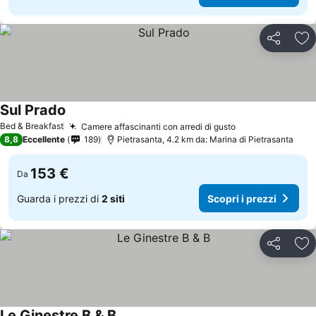
Condividi
Agg
Sul Prado
Bed & Breakfast
Camere affascinanti con arredi di gusto
8,8
Eccellente
189
Pietrasanta, 4.2 km da: Marina di Pietrasanta
153 €
Da
Guarda i prezzi di
2 siti
Scopri i prezzi
Condividi
Agg
Le Ginestre B & B