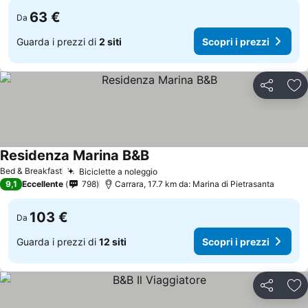
63 €
Da
Guarda i prezzi di
2 siti
Scopri i prezzi
Condividi
Agg
Residenza Marina B&B
Bed & Breakfast
Biciclette a noleggio
9,1
Eccellente
798
Carrara, 17.7 km da: Marina di Pietrasanta
103 €
Da
Guarda i prezzi di
12 siti
Scopri i prezzi
Condividi
Agg