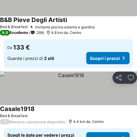
B&B Pieve Degli Artisti
Bed & Breakfast
Invitante piscina esterna e giardino
9,0
Eccellente
299
4.8 km da: Centro
133 €
Da
Guarda i prezzi di
2 siti
Scopri i prezzi
Condividi
Agg
Casale1918
Bed & Breakfast
/
4.4 km da: Centro
Nessuna valutazione disponibile
Scegli le date per vedere i prezzi