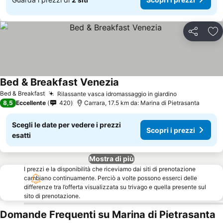
Condividi
Agg
Bed & Breakfast Venezia
Bed & Breakfast
Rilassante vasca idromassaggio in giardino
8,5
Eccellente
420
Carrara, 17.5 km da: Marina di Pietrasanta
Scegli le date per vedere i prezzi
Scopri i prezzi
esatti
Mostra di più
I prezzi e la disponibilità che riceviamo dai siti di prenotazione
cambiano continuamente. Perciò a volte possono esserci delle
differenze tra l’offerta visualizzata su trivago e quella presente sul
sito di prenotazione.
Domande Frequenti su Marina di Pietrasanta