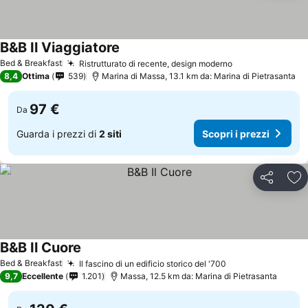
B&B Il Viaggiatore
Bed & Breakfast
Ristrutturato di recente, design moderno
8,4
Ottima
539
Marina di Massa, 13.1 km da: Marina di Pietrasanta
97 €
Da
Guarda i prezzi di
2 siti
Scopri i prezzi
Condividi
Agg
B&B Il Cuore
Bed & Breakfast
Il fascino di un edificio storico del '700
9,7
Eccellente
1.201
Massa, 12.5 km da: Marina di Pietrasanta