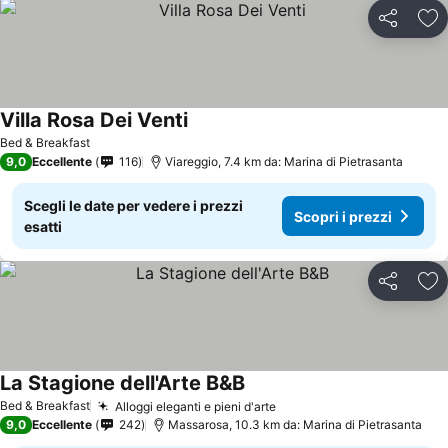
Condividi
Agg
Villa Rosa Dei Venti
Bed & Breakfast
9,0
Eccellente
116
Viareggio, 7.4 km da: Marina di Pietrasanta
Scegli le date per vedere i prezzi
Scopri i prezzi
esatti
Condividi
Agg
La Stagione dell'Arte B&B
Bed & Breakfast
Alloggi eleganti e pieni d'arte
9,0
Eccellente
242
Massarosa, 10.3 km da: Marina di Pietrasanta