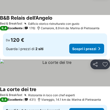
B&B Relais dell'Angelo
Bed & Breakfast
Edificio storico ristrutturato con gusto
9,4
Eccellente
176
Camaiore, 8.9 km da: Marina di Pietrasanta
120 €
Da
Guarda i prezzi di
2 siti
Scopri i prezzi
Condividi
Agg
La corte dei tre
Bed & Breakfast
Ristorante in loco con chef esperti
9,4
Eccellente
431
Viareggio, 14.1 km da: Marina di Pietrasanta