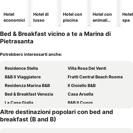
Hotel
Hotel di
Hotel con
Hotel con
Hote
economici
lusso
piscina
animali
spa
ammessi
Bed & Breakfast vicino a te a Marina di
Pietrasanta
Potrebbero interessarti anche:
Residence Stella
Villa Rosa Dei Venti
B&B Il Viaggiatore
Fratti Central Beach Rooms
Residenza Marina B&B
Il Gioiello B&B
Bed & Breakfast Venezia
Casa Arsella
La Casa Gialla
B&B Il Cuore
Altre destinazioni popolari con bed and
Florinda B&b Viareggio
La corte dei tre
breakfast (B and B)
Liù B&B
Casa Cambini
B&B RIO GRANDE
B&B Relais dell'Angelo