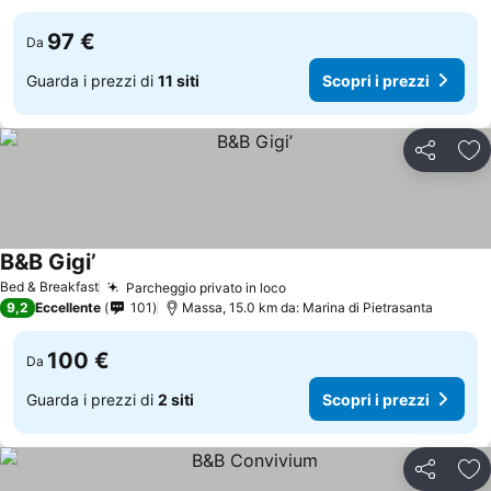
97 €
Da
Guarda i prezzi di
11 siti
Scopri i prezzi
Condividi
Agg
B&B Gigi’
Bed & Breakfast
Parcheggio privato in loco
9,2
Eccellente
101
Massa, 15.0 km da: Marina di Pietrasanta
100 €
Da
Guarda i prezzi di
2 siti
Scopri i prezzi
Condividi
Agg