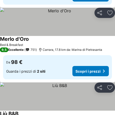
Condividi
Agg
Merlo d'Oro
Bed & Breakfast
9,5
Eccellente
751
Carrara, 17.8 km da: Marina di Pietrasanta
98 €
Da
Guarda i prezzi di
2 siti
Scopri i prezzi
Condividi
Agg
Liù B&B