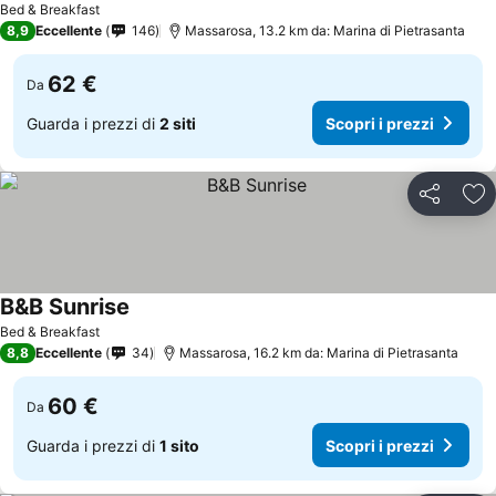
Bed & Breakfast
8,9
Eccellente
146
Massarosa, 13.2 km da: Marina di Pietrasanta
62 €
Da
Guarda i prezzi di
2 siti
Scopri i prezzi
Condividi
Agg
B&B Sunrise
Bed & Breakfast
8,8
Eccellente
34
Massarosa, 16.2 km da: Marina di Pietrasanta
60 €
Da
Guarda i prezzi di
1 sito
Scopri i prezzi