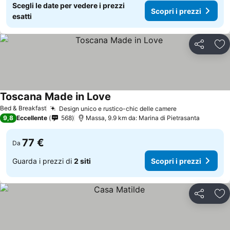
Scegli le date per vedere i prezzi
Scopri i prezzi
esatti
Condividi
Agg
Toscana Made in Love
Bed & Breakfast
Design unico e rustico-chic delle camere
9,8
Eccellente
568
Massa, 9.9 km da: Marina di Pietrasanta
77 €
Da
Guarda i prezzi di
2 siti
Scopri i prezzi
Condividi
Agg