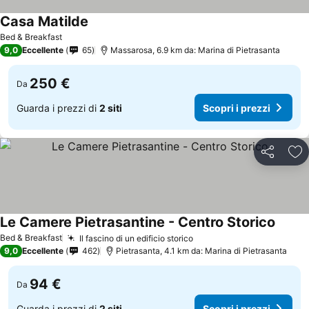
Casa Matilde
Bed & Breakfast
9,0
Eccellente
65
Massarosa, 6.9 km da: Marina di Pietrasanta
250 €
Da
Guarda i prezzi di
2 siti
Scopri i prezzi
Condividi
Agg
Le Camere Pietrasantine - Centro Storico
Bed & Breakfast
Il fascino di un edificio storico
9,0
Eccellente
462
Pietrasanta, 4.1 km da: Marina di Pietrasanta
94 €
Da
Guarda i prezzi di
2 siti
Scopri i prezzi