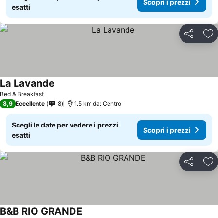
Scopri i prezzi
esatti
Condividi
Agg
La Lavande
Bed & Breakfast
8,9
Eccellente
8
1.5 km da: Centro
Scegli le date per vedere i prezzi
Scopri i prezzi
esatti
Condividi
Agg
B&B RIO GRANDE