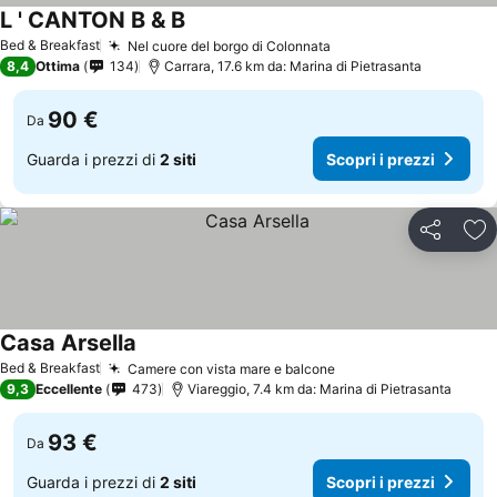
L ' CANTON B & B
Bed & Breakfast
Nel cuore del borgo di Colonnata
8,4
Ottima
134
Carrara, 17.6 km da: Marina di Pietrasanta
90 €
Da
Guarda i prezzi di
2 siti
Scopri i prezzi
Condividi
Agg
Casa Arsella
Bed & Breakfast
Camere con vista mare e balcone
9,3
Eccellente
473
Viareggio, 7.4 km da: Marina di Pietrasanta
93 €
Da
Guarda i prezzi di
2 siti
Scopri i prezzi