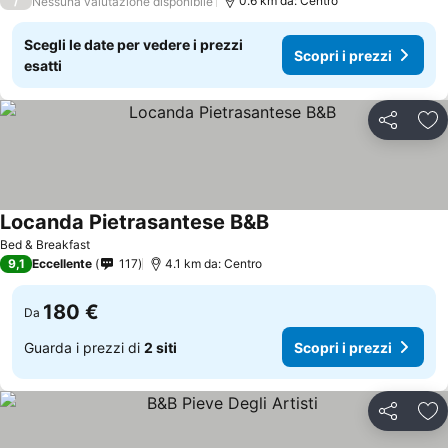
/
0.6 km da: Centro
Nessuna valutazione disponibile
Scegli le date per vedere i prezzi
Scopri i prezzi
esatti
Condividi
Agg
Locanda Pietrasantese B&B
Bed & Breakfast
9,1
Eccellente
117
4.1 km da: Centro
180 €
Da
Guarda i prezzi di
2 siti
Scopri i prezzi
Condividi
Agg