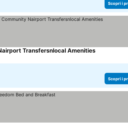
Scopri i p
airport Transfersnlocal Amenities
Scopri i prezzi
Scopri i p