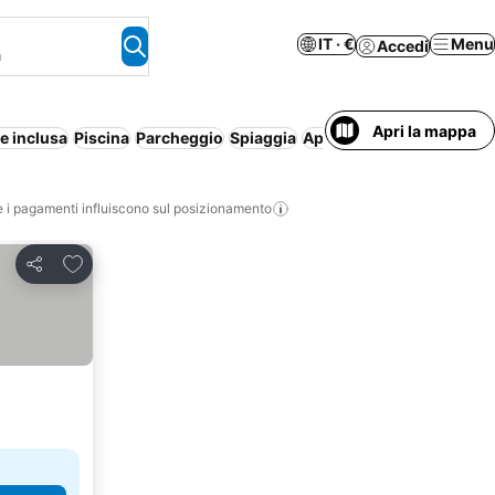
IT · €
Menu
Accedi
a
Apri la mappa
e inclusa
Piscina
Parcheggio
Spiaggia
Aparthotel
i pagamenti influiscono sul posizionamento
Aggiungi ai preferiti
Condividi