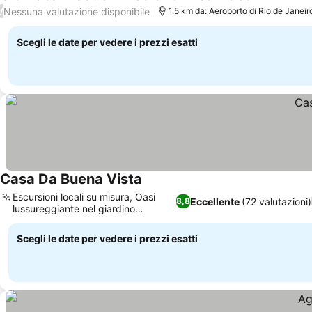
Scopri i pre
Nessuna valutazione disponibile
/
1.5 km da: Aeroporto di Rio de Jane
Scegli le date per vedere i prezzi esatti
Casa Da Buena Vista
Scopri i prezzi
Escursioni locali su misura, Oasi
Eccellente
(72 valutazioni)
8,8
lussureggiante nel giardino
Scopri i prezzi
tropicale
Scegli le date per vedere i prezzi esatti