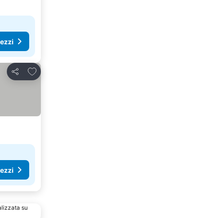
rezzi
Aggiungi ai preferiti
Condividi
rezzi
alizzata su