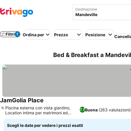
Destinazione
Filtri
1
Ordina per
Prezzo
Posizione
Cancella
Bed & Breakfast a Mandevill
JamGolia Place
Scopri i prezzi
Piscina esterna con vista giardino,
Buona
(263 valutazioni)
7,7
Location intima per matrimoni ed
Scopri i prezzi
eventi
Scegli le date per vedere i prezzi esatti