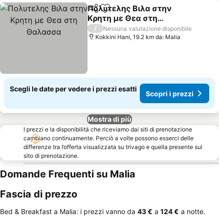
Πολυτελης Βιλα στην
Condividi
Aggiungi ai preferiti
Κρητη με Θεα στη
Θαλασσα
/
Nessuna valutazione disponibile
Kokkini Hani, 19.2 km da: Malia
Scegli le date per vedere i prezzi esatti
Scopri i prezzi
Mostra di più
I prezzi e la disponibilità che riceviamo dai siti di prenotazione
cambiano continuamente. Perciò a volte possono esserci delle
differenze tra l’offerta visualizzata su trivago e quella presente sul
sito di prenotazione.
Domande Frequenti su Malia
Fascia di prezzo
Bed & Breakfast a Malia: i prezzi vanno da
‎43 €
a
‎124 €
a notte.