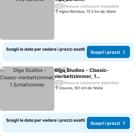
Condividi
Aggiungi ai preferiti
/
Nessuna valutazione disponibile
Agios Nikolaos, 15.3 km da: Malia
Scegli le date per vedere i prezzi esatti
Scopri i prezzi
Olga Studios - Classic-
Condividi
Aggiungi ai preferiti
vierbettzimmer, 1
Schlafzimmer
/
Nessuna valutazione disponibile
Gouves, 18.1 km da: Malia
Scegli le date per vedere i prezzi esatti
Scopri i prezzi