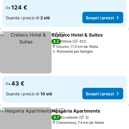
124 €
Da
Guarda i prezzi di
2 siti
Scopri i prezzi
Creteco Hotel & Suites
Condividi
Aggiungi ai preferiti
8,2
Ottima
421
Gouves, 17.4 km da: Malia
Ristorante per famiglie
43 €
Da
Guarda i prezzi di
10 siti
Scopri i prezzi
Hesperia Apartments
Condividi
Aggiungi ai preferiti
9,7
Eccellente
5
Cheronissos, 7.4 km da: Malia