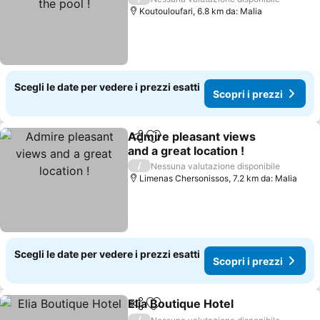
Koutouloufari, 6.8 km da: Malia
Scegli le date per vedere i prezzi esatti
Scopri i prezzi
Admire pleasant views
Condividi
Aggiungi ai preferiti
and a great location !
/
Nessuna valutazione disponibile
Limenas Chersonissos, 7.2 km da: Malia
Scegli le date per vedere i prezzi esatti
Scopri i prezzi
Elia Boutique Hotel
Condividi
Aggiungi ai preferiti
/