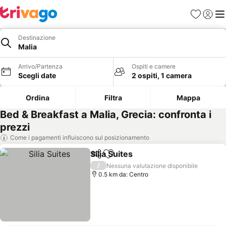
Preferiti
Accedi
Me
Destinazione
Malia
Arrivo/Partenza
Ospiti e camere
Scegli date
2 ospiti, 1 camera
Ordina
Filtra
Mappa
Bed & Breakfast a Malia, Grecia: confronta i
prezzi
Come i pagamenti influiscono sul posizionamento
Silia Suites
Condividi
Aggiungi ai preferiti
/
Nessuna valutazione disponibile
0.5 km da: Centro