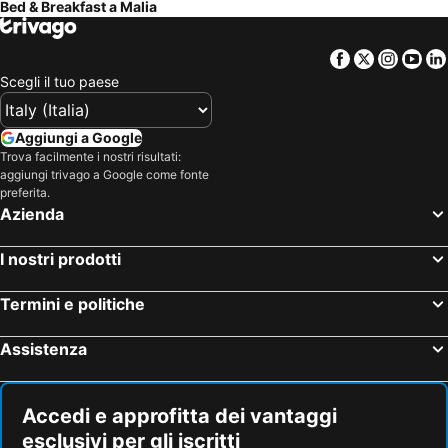
Bed & Breakfast a Malia
Facebook
Twitter
Insta
Yo
Scegli il tuo paese
Aggiungi a Google
Trova facilmente i nostri risultati:
aggiungi trivago a Google come fonte
preferita.
Azienda
I nostri prodotti
Termini e politiche
Assistenza
Accedi e approfitta dei vantaggi
esclusivi per gli iscritti