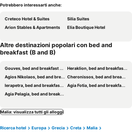
Potrebbero interessarti anche:
Creteco Hotel & Suites
Silia Suites
Arion Stables & Apartments
Elia Boutique Hotel
Altre destinazioni popolari con bed and
breakfast (B and B)
Gouves, bed and breakfast (B and B)
Heraklion, bed and breakfast (B and B)
Agios Nikolaos, bed and breakfast (B and B)
Cheronissos, bed and breakfast (B and B)
Ierapetra, bed and breakfast (B and B)
Agia Fotia, bed and breakfast (B and B)
Agia Pelagia, bed and breakfast (B and B)
Malia: visualizza tutti gli alloggi
Ricerca hotel
Europa
Grecia
Creta
Malia