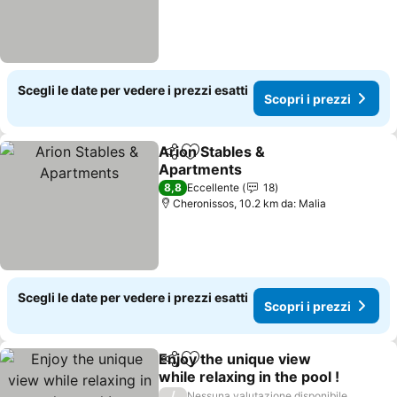
Scegli le date per vedere i prezzi esatti
Scopri i prezzi
Arion Stables &
Condividi
Aggiungi ai preferiti
Apartments
8,8
Eccellente
18
Cheronissos, 10.2 km da: Malia
Scegli le date per vedere i prezzi esatti
Scopri i prezzi
Enjoy the unique view
Condividi
Aggiungi ai preferiti
while relaxing in the pool !
/
Nessuna valutazione disponibile