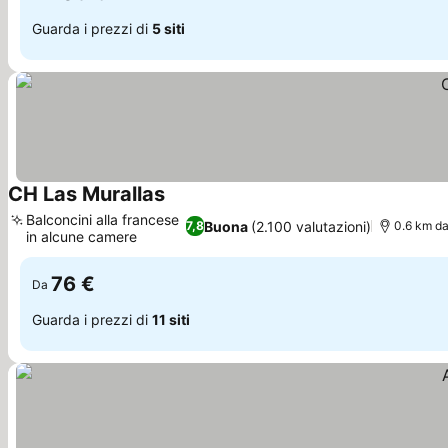
Guarda i prezzi di
5 siti
CH Las Murallas
Scopri i prezzi
Balconcini alla francese
Buona
(2.100 valutazioni)
7,8
0.6 km da
in alcune camere
Scopri i prezzi
76 €
Da
Guarda i prezzi di
11 siti