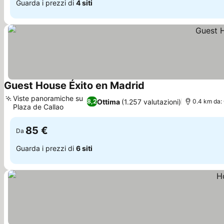
Guarda i prezzi di
4 siti
Guest House Éxito en Madrid
Scopri i prezzi
Viste panoramiche su
Ottima
(1.257 valutazioni)
8,2
0.4 km da:
Plaza de Callao
Scopri i prezzi
85 €
Da
Guarda i prezzi di
6 siti