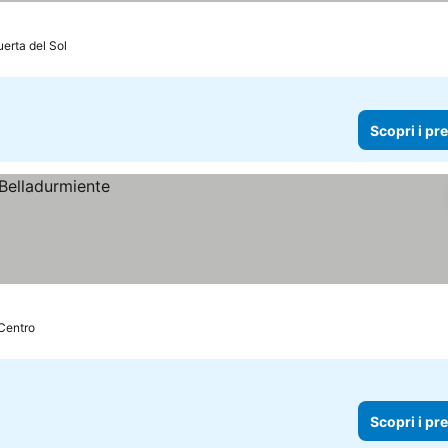
uerta del Sol
Scopri i pr
 Centro
Scopri i pr