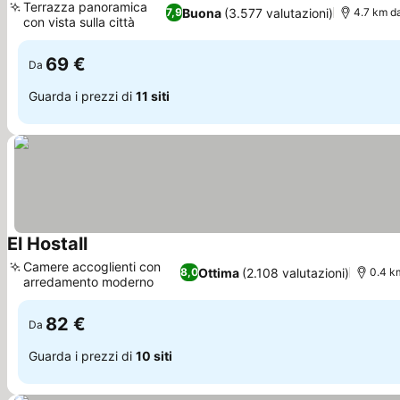
Terrazza panoramica
Buona
(3.577 valutazioni)
7,9
4.7 km d
con vista sulla città
Scopri i prezzi
69 €
Da
Guarda i prezzi di
11 siti
El Hostall
Scopri i prezzi
Camere accoglienti con
Ottima
(2.108 valutazioni)
8,0
0.4 km
arredamento moderno
Scopri i prezzi
82 €
Da
Guarda i prezzi di
10 siti