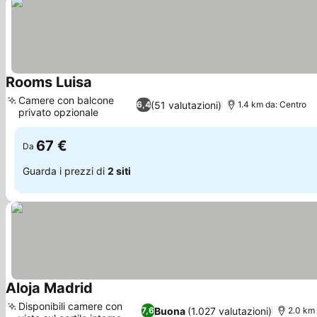
Rooms Luisa
Scopri i prezzi
Camere con balcone
(51 valutazioni)
6,4
1.4 km da: Centro
privato opzionale
Scopri i prezzi
67 €
Da
Guarda i prezzi di
2 siti
Aloja Madrid
Scopri i prezzi
Disponibili camere con
Buona
(1.027 valutazioni)
7,6
2.0 km 