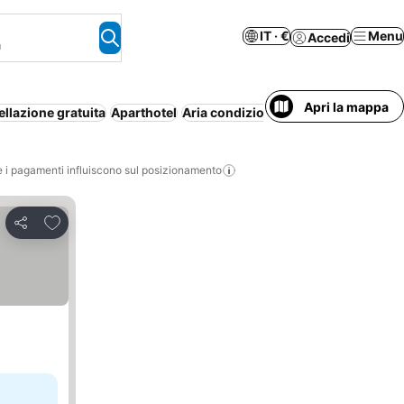
IT · €
Menu
Accedi
a
Apri la mappa
llazione gratuita
Aparthotel
Aria condizionata
Parcheggio
Inte
i pagamenti influiscono sul posizionamento
Aggiungi ai preferiti
Condividi