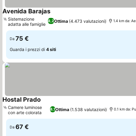
Avenida Barajas
Scopri i prezzi
Sistemazione
Ottima
(4.473 valutazioni)
8,2
1.4 km da: A
adatta alle famiglie
Scopri i prezzi
75 €
Da
Guarda i prezzi di
4 siti
Hostal Prado
Scopri i prezzi
Camere luminose
Ottima
(1.538 valutazioni)
8,1
0.1 km da: Pu
con arte colorata
Scopri i prezzi
67 €
Da