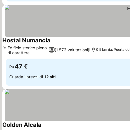
Hostal Numancia
Scopri i prezzi
Edificio storico pieno
(1.573 valutazioni)
6,3
0.5 km da: Puerta de
di carattere
Scopri i prezzi
47 €
Da
Guarda i prezzi di
12 siti
Golden Alcala
Scopri i prezzi