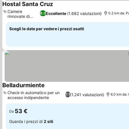
Hostal Santa Cruz
Scopri i prezzi
Camere
Eccellente
(1.682 valutazioni)
9,0
0.2 km da: P
rinnovate di
Scopri i prezzi
recente
Scegli le date per vedere i prezzi esatti
Belladurmiente
Scopri i prezzi
Check-in automatico per un
(1.241 valutazioni)
7,1
6.0 km da:
accesso indipendente
Scopri i prezzi
53 €
Da
Guarda i prezzi di
2 siti