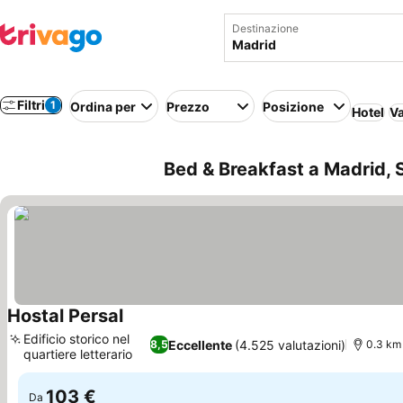
Destinazione
Filtri
1
Ordina per
Prezzo
Posizione
Hotel
Va
Bed & Breakfast a Madrid, S
Hostal Persal
Scopri i prezzi
Edificio storico nel
Eccellente
(4.525 valutazioni)
8,5
0.3 km 
quartiere letterario
Scopri i prezzi
103 €
Da