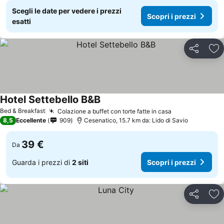
Scegli le date per vedere i prezzi
Scopri i prezzi
esatti
Condividi
Agg
Hotel Settebello B&B
Scopri i prezzi
Bed & Breakfast
Colazione a buffet con torte fatte in casa
Scopri i prezz
8,5
Eccellente
909
Cesenatico, 15.7 km da: Lido di Savio
39 €
Da
Guarda i prezzi di
2 siti
Scopri i prezzi
Condividi
Agg