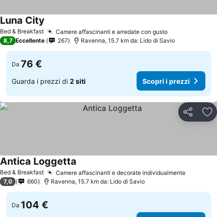
Luna City
Scopri i prezzi
Bed & Breakfast
Camere affascinanti e arredate con gusto
Scopri i prezz
8,7
Eccellente
267
Ravenna, 15.7 km da: Lido di Savio
76 €
Da
Guarda i prezzi di
2 siti
Scopri i prezzi
Condividi
Agg
Antica Loggetta
Scopri i prezzi
Bed & Breakfast
Camere affascinanti e decorate individualmente
Scopri i 
7,0
660
Ravenna, 15.7 km da: Lido di Savio
104 €
Da