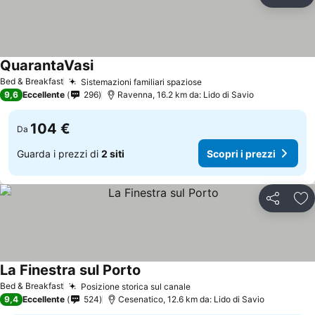
Condividi
Agg
QuarantaVasi
Scopri i prezzi
Bed & Breakfast
Sistemazioni familiari spaziose
Scopri i prezzi
9,6
Eccellente
296
Ravenna, 16.2 km da: Lido di Savio
104 €
Da
Guarda i prezzi di
2 siti
Scopri i prezzi
Condividi
Agg
La Finestra sul Porto
Scopri i prezzi
Bed & Breakfast
Posizione storica sul canale
Scopri i prezzi
9,4
Eccellente
524
Cesenatico, 12.6 km da: Lido di Savio