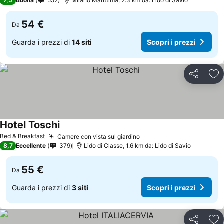
7,5
Buona
552
Milano Marittima, 2.3 km da: Lido di Savio
54 €
Da
Guarda i prezzi di
14 siti
Scopri i prezzi
Condividi
Agg
Hotel Toschi
Scopri i prezzi
Bed & Breakfast
Camere con vista sul giardino
Scopri i prezzi
8,7
Eccellente
379
Lido di Classe, 1.6 km da: Lido di Savio
55 €
Da
Guarda i prezzi di
3 siti
Scopri i prezzi