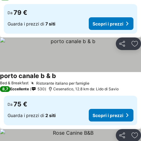
79 €
Da
Guarda i prezzi di
7 siti
Scopri i prezzi
Condividi
Agg
porto canale b & b
Scopri i prezzi
Bed & Breakfast
Ristorante italiano per famiglie
Scopri i prezzi
8,7
Eccellente
530
Cesenatico, 12.8 km da: Lido di Savio
75 €
Da
Guarda i prezzi di
2 siti
Scopri i prezzi
Condividi
Agg