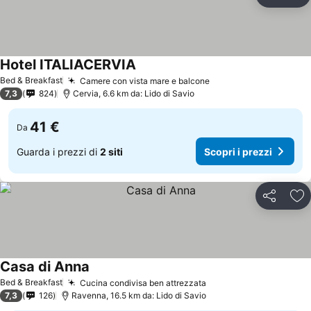
Condividi
Agg
Hotel ITALIACERVIA
Scopri i prezzi
Bed & Breakfast
Camere con vista mare e balcone
Scopri i prezzi
7,3
824
Cervia, 6.6 km da: Lido di Savio
41 €
Da
Guarda i prezzi di
2 siti
Scopri i prezzi
Condividi
Agg
Casa di Anna
Scopri i prezzi
Bed & Breakfast
Cucina condivisa ben attrezzata
Scopri i prezzi
7,3
126
Ravenna, 16.5 km da: Lido di Savio