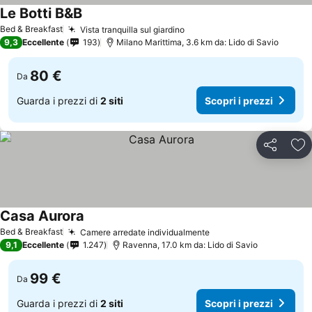
Le Botti B&B
Scopri i prezzi
Bed & Breakfast
Vista tranquilla sul giardino
Scopri i prezzi
9,3
Eccellente
193
Milano Marittima, 3.6 km da: Lido di Savio
80 €
Da
Guarda i prezzi di
2 siti
Scopri i prezzi
Condividi
Agg
Casa Aurora
Scopri i prezzi
Bed & Breakfast
Camere arredate individualmente
Scopri i prezzi
9,1
Eccellente
1.247
Ravenna, 17.0 km da: Lido di Savio
99 €
Da
Guarda i prezzi di
2 siti
Scopri i prezzi