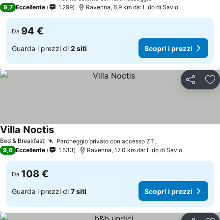
9,7
Eccellente
1.299
Ravenna, 6.9 km da: Lido di Savio
94 €
Da
Guarda i prezzi di
2 siti
Scopri i prezzi
Condividi
Agg
Villa Noctis
Scopri i prezzi
Bed & Breakfast
Parcheggio privato con accesso ZTL
Scopri i prezzi
9,6
Eccellente
1.533
Ravenna, 17.0 km da: Lido di Savio
108 €
Da
Guarda i prezzi di
7 siti
Scopri i prezzi