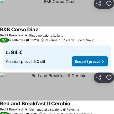
Condividi
Agg
B&B Corso Diaz
Scopri i prezzi
Bed & Breakfast
Ricca colazione italiana
Scopri i prezzi
9,1
Eccellente
1.923
Ravenna, 16.7 km da: Lido di Savio
94 €
Da
Guarda i prezzi di
2 siti
Scopri i prezzi
Condividi
Agg
Bed and Breakfast Il Cerchio
Scopri i prezzi
Bed & Breakfast
Vicinanza alla stazione di Ravenna
Scopri i prezzi