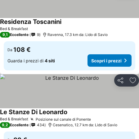
Residenza Toscanini
Scopri i prezzi
Bed & Breakfast
9,1
Eccellente
9
Ravenna, 17.3 km da: Lido di Savio
108 €
Da
Guarda i prezzi di
4 siti
Scopri i prezzi
Condividi
Agg
Le Stanze Di Leonardo
Scopri i prezzi
Bed & Breakfast
Posizione sul canale di Ponente
Scopri i prezzi
9,2
Eccellente
434
Cesenatico, 12.7 km da: Lido di Savio