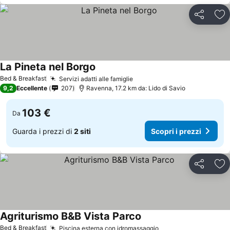
Condividi
Agg
La Pineta nel Borgo
Scopri i prezzi
Bed & Breakfast
Servizi adatti alle famiglie
Scopri i prezzi
9,2
Eccellente
207
Ravenna, 17.2 km da: Lido di Savio
103 €
Da
Guarda i prezzi di
2 siti
Scopri i prezzi
Condividi
Agg
Agriturismo B&B Vista Parco
Scopri i prezzi
Bed & Breakfast
Piscina esterna con idromassaggio
Scopri i prezzi