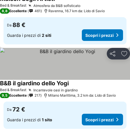
Scopri i prezzi
Bed & Breakfast
Atmosfera da B&B sofisticato
Scopri i prezzi
8,8
Eccellente
461
Ravenna, 16.7 km da: Lido di Savio
88 €
Da
Guarda i prezzi di
2 siti
Scopri i prezzi
Condividi
Agg
B&B il giardino dello Yogi
Scopri i prezzi
Bed & Breakfast
Incantevole oasi in giardino
Scopri i prezzi
9,5
Eccellente
217
Milano Marittima, 3.2 km da: Lido di Savio
72 €
Da
Guarda i prezzi di
1 sito
Scopri i prezzi