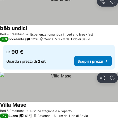
Condividi
Agg
b&b undici
Scopri i prezzi
Bed & Breakfast
Esperienza romantica in bed and breakfast
Scopri i prez
9,0
Eccellente
126
Cervia, 5.3 km da: Lido di Savio
90 €
Da
Guarda i prezzi di
2 siti
Scopri i prezzi
Condividi
Agg
Villa Mase
Scopri i prezzi
Bed & Breakfast
Piscina stagionale all'aperto
Scopri i prezzi
7,7
Buona
616
Ravenna, 16.1 km da: Lido di Savio