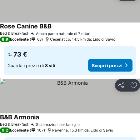
Rose Canine B&B
Scopri i prezzi
Bed & Breakfast
Ampio parco naturale di 7 ettari
Scopri i prezzi
8,9
Eccellente
68
Cesenatico, 14.5 km da: Lido di Savio
73 €
Da
Guarda i prezzi di
8 siti
Scopri i prezzi
Condividi
Agg
B&B Armonia
Scopri i prezzi
Bed & Breakfast
Sistemazioni per famiglie
Scopri i prezzi
9,2
Eccellente
107
Ravenna, 15.3 km da: Lido di Savio