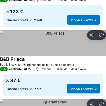
8,7
Eccellente
369
Ravenna, 16.3 km da: Lido di Savio
123 €
Da
Guarda i prezzi di
2 siti
Scopri i prezzi
Condividi
Agg
B&B Prisca
Scopri i prezzi
Bed & Breakfast
Biancheria da letto unica e colorata
Scopri i prezzi
9,5
Eccellente
220
Ravenna, 13.8 km da: Lido di Savio
87 €
Da
Guarda i prezzi di
7 siti
Scopri i prezzi