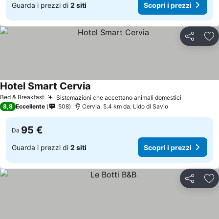
Guarda i prezzi di
2 siti
Scopri i prezzi
Condividi
Agg
Hotel Smart Cervia
Scopri i prezzi
Bed & Breakfast
Sistemazioni che accettano animali domestici
Scopri i p
8,8
Eccellente
508
Cervia, 5.4 km da: Lido di Savio
95 €
Da
Guarda i prezzi di
2 siti
Scopri i prezzi
Condividi
Agg