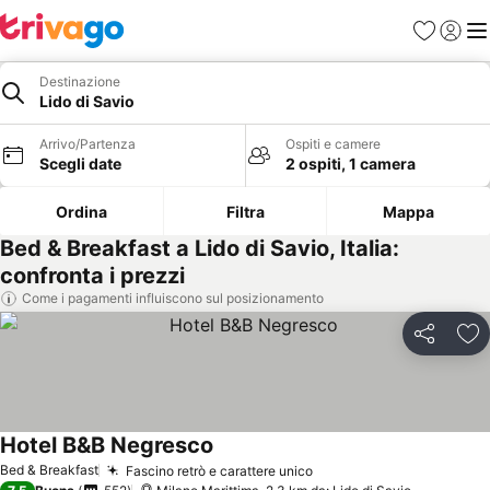
Preferiti
Accedi
Me
Destinazione
Lido di Savio
Arrivo/Partenza
Ospiti e camere
Scegli date
2 ospiti, 1 camera
Ordina
Filtra
Mappa
Bed & Breakfast a Lido di Savio, Italia:
confronta i prezzi
Come i pagamenti influiscono sul posizionamento
Condividi
Agg
Hotel B&B Negresco
Scopri i prezzi
Bed & Breakfast
Fascino retrò e carattere unico
Scopri i prezzi