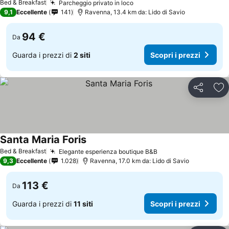
Bed & Breakfast
Parcheggio privato in loco
Scopri i prezzi
9,1
Eccellente
141
Ravenna, 13.4 km da: Lido di Savio
94 €
Da
Guarda i prezzi di
2 siti
Scopri i prezzi
Condividi
Agg
Santa Maria Foris
Scopri i prezzi
Bed & Breakfast
Elegante esperienza boutique B&B
Scopri i prezzi
9,3
Eccellente
1.028
Ravenna, 17.0 km da: Lido di Savio
113 €
Da
Guarda i prezzi di
11 siti
Scopri i prezzi