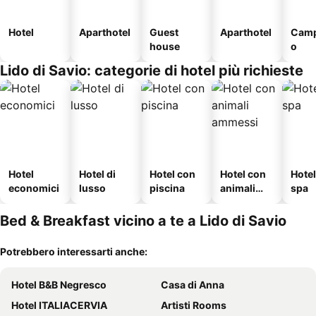
Hotel
Aparthotel
Guest
Aparthotel
Camp
house
o
Lido di Savio: categorie di hotel più richieste
Hotel
Hotel di
Hotel con
Hotel con
Hote
economici
lusso
piscina
animali
spa
ammessi
Bed & Breakfast vicino a te a Lido di Savio
Potrebbero interessarti anche:
Hotel B&B Negresco
Casa di Anna
Hotel ITALIACERVIA
Artisti Rooms