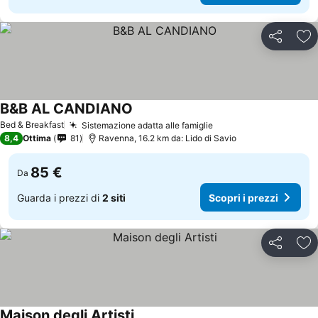
Condividi
Agg
B&B AL CANDIANO
Scopri i prezzi
Bed & Breakfast
Sistemazione adatta alle famiglie
Scopri i prezzi
8,4
Ottima
81
Ravenna, 16.2 km da: Lido di Savio
85 €
Da
Guarda i prezzi di
2 siti
Scopri i prezzi
Condividi
Agg
Maison degli Artisti