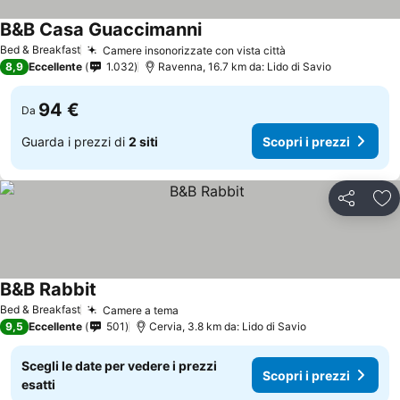
B&B Casa Guaccimanni
Scopri i prezzi
Bed & Breakfast
Camere insonorizzate con vista città
Scopri i prezzi
8,9
Eccellente
1.032
Ravenna, 16.7 km da: Lido di Savio
94 €
Da
Guarda i prezzi di
2 siti
Scopri i prezzi
Condividi
Agg
B&B Rabbit
Scopri i prezzi
Bed & Breakfast
Camere a tema
Scopri i prezzi
9,5
Eccellente
501
Cervia, 3.8 km da: Lido di Savio
Scegli le date per vedere i prezzi
Scopri i prezzi
esatti