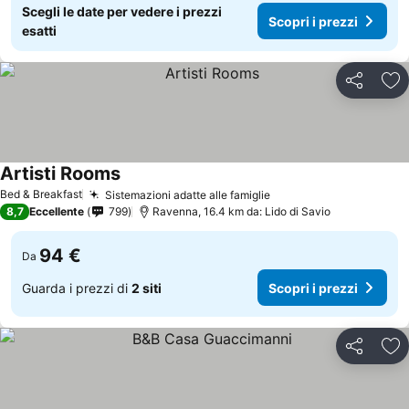
Scegli le date per vedere i prezzi
Scopri i prezzi
esatti
Condividi
Agg
Artisti Rooms
Scopri i prezzi
Bed & Breakfast
Sistemazioni adatte alle famiglie
Scopri i prezzi
8,7
Eccellente
799
Ravenna, 16.4 km da: Lido di Savio
94 €
Da
Guarda i prezzi di
2 siti
Scopri i prezzi
Condividi
Agg