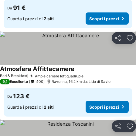
91 €
Da
Guarda i prezzi di
2 siti
Scopri i prezzi
Condividi
Agg
Atmosfera Affittacamere
Scopri i prezzi
Bed & Breakfast
Ampie camere loft quadruple
Scopri i prezzi
9,1
Eccellente
400
Ravenna, 16.2 km da: Lido di Savio
123 €
Da
Guarda i prezzi di
2 siti
Scopri i prezzi
Condividi
Agg