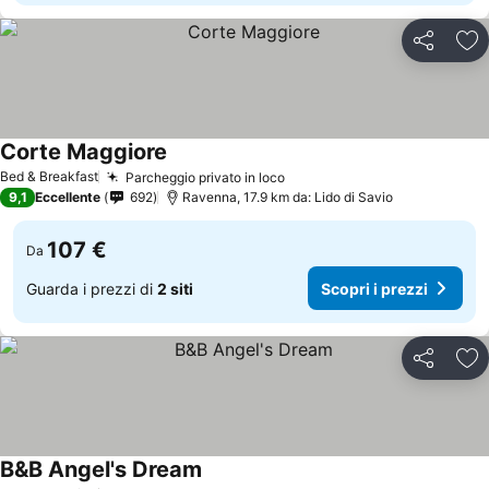
Condividi
Agg
Corte Maggiore
Scopri i prezzi
Bed & Breakfast
Parcheggio privato in loco
Scopri i prezzi
9,1
Eccellente
692
Ravenna, 17.9 km da: Lido di Savio
107 €
Da
Guarda i prezzi di
2 siti
Scopri i prezzi
Condividi
Agg
B&B Angel's Dream
Scopri i prezzi