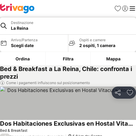
Preferiti
Accedi
Me
Destinazione
La Reina
Arrivo/Partenza
Ospiti e camere
Scegli date
2 ospiti, 1 camera
Ordina
Filtra
Mappa
Bed & Breakfast a La Reina, Chile: confronta i
prezzi
Come i pagamenti influiscono sul posizionamento
Condividi
Agg
Dos Habitaciones Exclusivas en Hostal Vitacura House
Bed & Breakfast