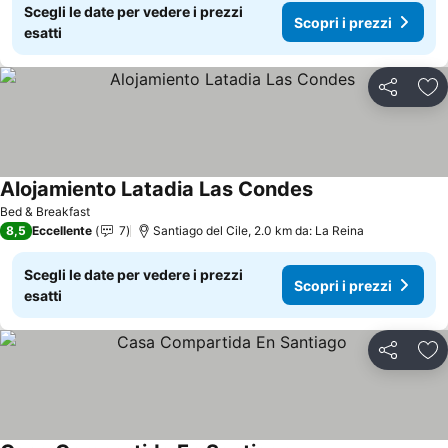
Scegli le date per vedere i prezzi
Scopri i prezzi
esatti
Condividi
Agg
Alojamiento Latadia Las Condes
Bed & Breakfast
8,5
Eccellente
7
Santiago del Cile, 2.0 km da: La Reina
Scegli le date per vedere i prezzi
Scopri i prezzi
esatti
Condividi
Agg