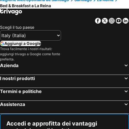
Bed & Breakfast a La Reina
Facebook
Twitter
Insta
Yo
Scegli il tuo paese
Aggiungi a Google
Trova facilmente i nostri risultati:
aggiungi trivago a Google come fonte
preferita.
Azienda
I nostri prodotti
Termini e politiche
Assistenza
Accedi e approfitta dei vantaggi