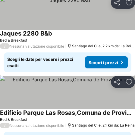
Condividi
Agg
Jaques 2280 B&b
Bed & Breakfast
/
Santiago del Cile, 2.2 km da: La Reina
Nessuna valutazione disponibile
Scegli le date per vedere i prezzi
Scopri i prezzi
esatti
Condividi
Agg
Edificio Parque Las Rosas,Comuna de Providencia
Bed & Breakfast
/
Santiago del Cile, 2.1 km da: La Reina
Nessuna valutazione disponibile