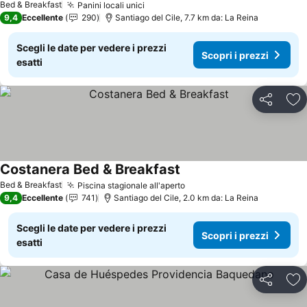
Bed & Breakfast
Panini locali unici
9,4
Eccellente
290
Santiago del Cile, 7.7 km da: La Reina
Scegli le date per vedere i prezzi
Scopri i prezzi
esatti
Condividi
Agg
Costanera Bed & Breakfast
Bed & Breakfast
Piscina stagionale all'aperto
9,4
Eccellente
741
Santiago del Cile, 2.0 km da: La Reina
Scegli le date per vedere i prezzi
Scopri i prezzi
esatti
Condividi
Agg