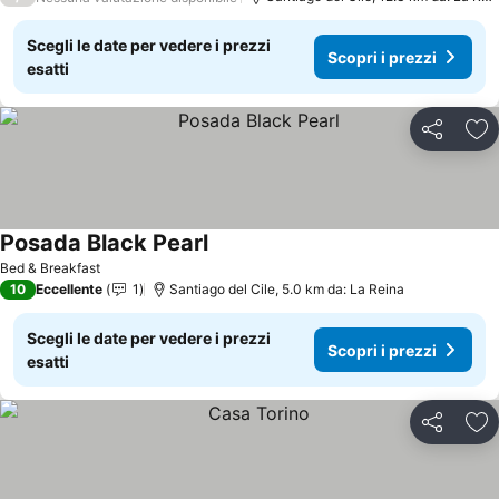
Scegli le date per vedere i prezzi
Scopri i prezzi
esatti
Condividi
Agg
Posada Black Pearl
Bed & Breakfast
10
Eccellente
1
Santiago del Cile, 5.0 km da: La Reina
Scegli le date per vedere i prezzi
Scopri i prezzi
esatti
Condividi
Agg