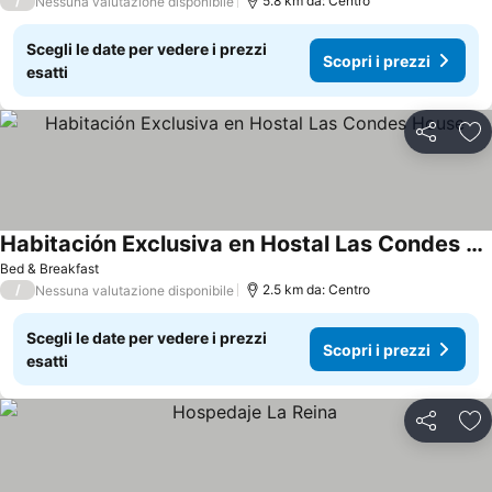
/
5.8 km da: Centro
Nessuna valutazione disponibile
Scegli le date per vedere i prezzi
Scopri i prezzi
esatti
Condividi
Agg
Habitación Exclusiva en Hostal Las Condes House
Bed & Breakfast
/
2.5 km da: Centro
Nessuna valutazione disponibile
Scegli le date per vedere i prezzi
Scopri i prezzi
esatti
Condividi
Agg