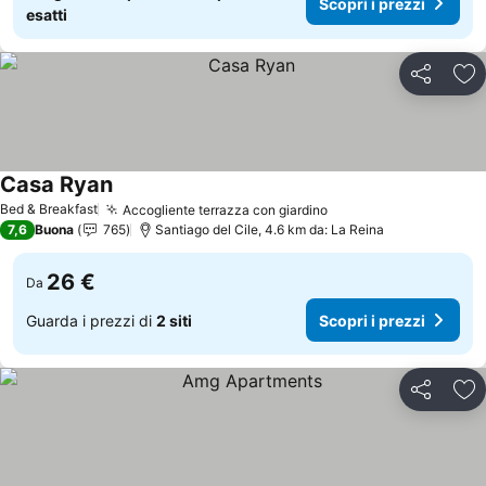
Scopri i prezzi
esatti
Condividi
Agg
Casa Ryan
Bed & Breakfast
Accogliente terrazza con giardino
7,6
Buona
765
Santiago del Cile, 4.6 km da: La Reina
26 €
Da
Guarda i prezzi di
2 siti
Scopri i prezzi
Condividi
Agg