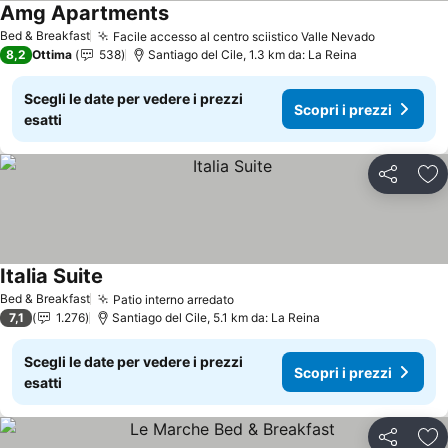
Amg Apartments
Bed & Breakfast
Facile accesso al centro sciistico Valle Nevado
8,2
Ottima
538
Santiago del Cile, 1.3 km da: La Reina
Scegli le date per vedere i prezzi
Scopri i prezzi
esatti
Condividi
Agg
Italia Suite
Bed & Breakfast
Patio interno arredato
7,1
1.276
Santiago del Cile, 5.1 km da: La Reina
Scegli le date per vedere i prezzi
Scopri i prezzi
esatti
Condividi
Agg