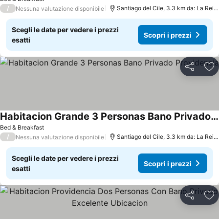
/
Santiago del Cile, 3.3 km da: La Reina
Nessuna valutazione disponibile
Scegli le date per vedere i prezzi
Scopri i prezzi
esatti
Condividi
Agg
Habitacion Grande 3 Personas Bano Privado Providencia
Bed & Breakfast
/
Santiago del Cile, 3.3 km da: La Reina
Nessuna valutazione disponibile
Scegli le date per vedere i prezzi
Scopri i prezzi
esatti
Condividi
Agg