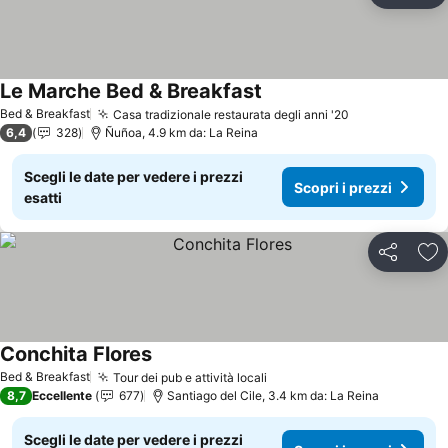
Le Marche Bed & Breakfast
Bed & Breakfast
Casa tradizionale restaurata degli anni '20
6,4
328
Ñuñoa, 4.9 km da: La Reina
Scegli le date per vedere i prezzi
Scopri i prezzi
esatti
Condividi
Agg
Conchita Flores
Bed & Breakfast
Tour dei pub e attività locali
8,7
Eccellente
677
Santiago del Cile, 3.4 km da: La Reina
Scegli le date per vedere i prezzi