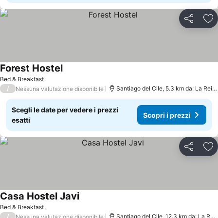
Condividi
Agg
Forest Hostel
Bed & Breakfast
/
Santiago del Cile, 5.3 km da: La Reina
Nessuna valutazione disponibile
Scegli le date per vedere i prezzi
Scopri i prezzi
esatti
Condividi
Agg
Casa Hostel Javi
Bed & Breakfast
/
Santiago del Cile, 12.3 km da: La Reina
Nessuna valutazione disponibile