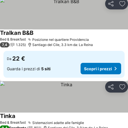
Condividi
Agg
Tralkan B&B
Bed & Breakfast
Posizione nel quartiere Providencia
7,4
1.325
Santiago del Cile, 3.3 km da: La Reina
22 €
Da
Guarda i prezzi di
5 siti
Scopri i prezzi
Condividi
Agg
Tinka
Bed & Breakfast
Sistemazioni adatte alle famiglie
9,4
Eccellente
801
Santiago del Cile, 3.9 km da: La Reina