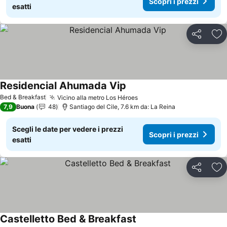
Scopri i prezzi
esatti
Condividi
Agg
Residencial Ahumada Vip
Bed & Breakfast
Vicino alla metro Los Héroes
7,9
Buona
48
Santiago del Cile, 7.6 km da: La Reina
Scegli le date per vedere i prezzi
Scopri i prezzi
esatti
Condividi
Agg
Castelletto Bed & Breakfast