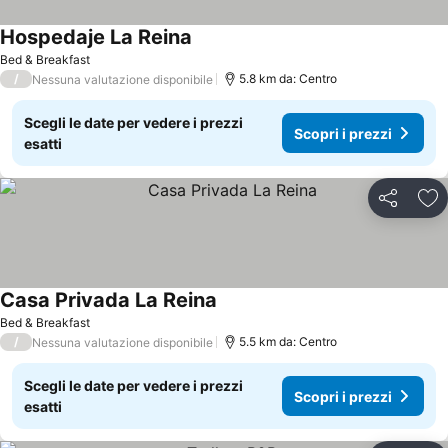
Hospedaje La Reina
Bed & Breakfast
/
5.8 km da: Centro
Nessuna valutazione disponibile
Scegli le date per vedere i prezzi
Scopri i prezzi
esatti
Condividi
Agg
Casa Privada La Reina
Bed & Breakfast
/
5.5 km da: Centro
Nessuna valutazione disponibile
Scegli le date per vedere i prezzi
Scopri i prezzi
esatti