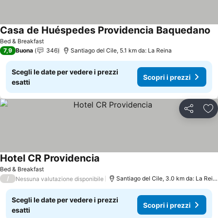
Casa de Huéspedes Providencia Baquedano
Bed & Breakfast
7,9
Buona
346
Santiago del Cile, 5.1 km da: La Reina
Scegli le date per vedere i prezzi
Scopri i prezzi
esatti
Condividi
Agg
Hotel CR Providencia
Bed & Breakfast
/
Santiago del Cile, 3.0 km da: La Reina
Nessuna valutazione disponibile
Scegli le date per vedere i prezzi
Scopri i prezzi
esatti