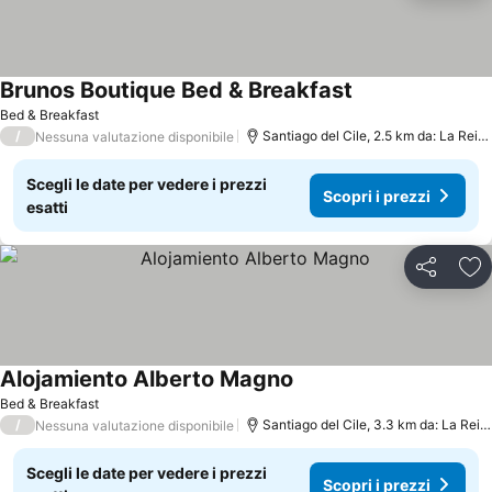
Brunos Boutique Bed & Breakfast
Bed & Breakfast
/
Santiago del Cile, 2.5 km da: La Reina
Nessuna valutazione disponibile
Scegli le date per vedere i prezzi
Scopri i prezzi
esatti
Condividi
Agg
Alojamiento Alberto Magno
Bed & Breakfast
/
Santiago del Cile, 3.3 km da: La Reina
Nessuna valutazione disponibile
Scegli le date per vedere i prezzi
Scopri i prezzi