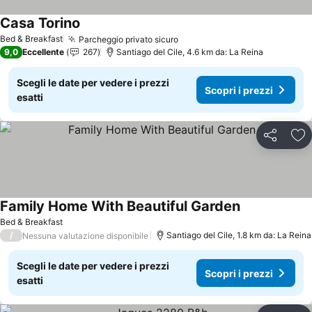
Casa Torino
Bed & Breakfast
Parcheggio privato sicuro
9,0
Eccellente
267
Santiago del Cile, 4.6 km da: La Reina
Scegli le date per vedere i prezzi
Scopri i prezzi
esatti
Condividi
Agg
Family Home With Beautiful Garden
Bed & Breakfast
/
Santiago del Cile, 1.8 km da: La Reina
Nessuna valutazione disponibile
Scegli le date per vedere i prezzi
Scopri i prezzi
esatti