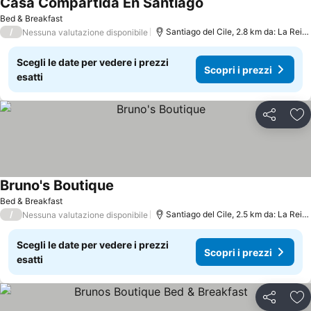
Casa Compartida En Santiago
Bed & Breakfast
/
Santiago del Cile, 2.8 km da: La Reina
Nessuna valutazione disponibile
Scegli le date per vedere i prezzi
Scopri i prezzi
esatti
Condividi
Agg
Bruno's Boutique
Bed & Breakfast
/
Santiago del Cile, 2.5 km da: La Reina
Nessuna valutazione disponibile
Scegli le date per vedere i prezzi
Scopri i prezzi
esatti
Condividi
Agg