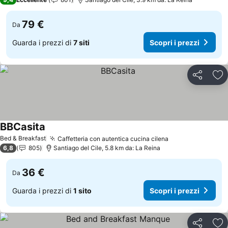
79 €
Da
Guarda i prezzi di
7 siti
Scopri i prezzi
Condividi
Agg
BBCasita
Bed & Breakfast
Caffetteria con autentica cucina cilena
6,8
805
Santiago del Cile, 5.8 km da: La Reina
36 €
Da
Guarda i prezzi di
1 sito
Scopri i prezzi
Condividi