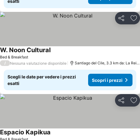
esatti
Condividi
Agg
W. Noon Cultural
Bed & Breakfast
/
Santiago del Cile, 3.3 km da: La Reina
Nessuna valutazione disponibile
Scegli le date per vedere i prezzi
Scopri i prezzi
esatti
Condividi
Agg
Espacio Kapikua
Bed & Breakfast