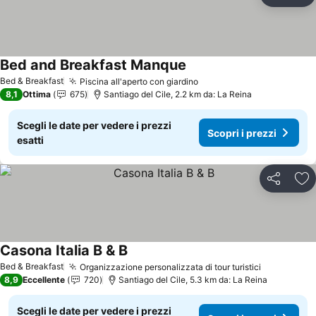
Agg
Bed and Breakfast Manque
Bed & Breakfast
Piscina all'aperto con giardino
8,1
Ottima
675
Santiago del Cile, 2.2 km da: La Reina
Scegli le date per vedere i prezzi
Scopri i prezzi
esatti
Condividi
Agg
Casona Italia B & B
Bed & Breakfast
Organizzazione personalizzata di tour turistici
8,9
Eccellente
720
Santiago del Cile, 5.3 km da: La Reina
Scegli le date per vedere i prezzi