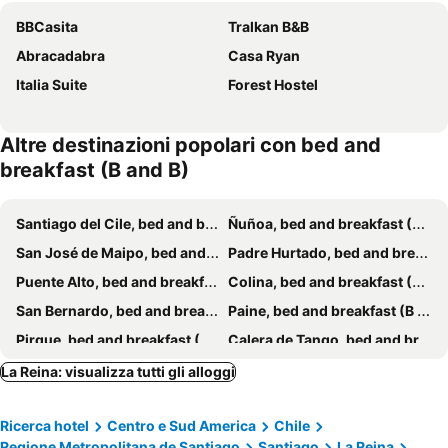
BBCasita
Tralkan B&B
Abracadabra
Casa Ryan
Italia Suite
Forest Hostel
Altre destinazioni popolari con bed and
breakfast (B and B)
Santiago del Cile, bed and breakfast (B and B)
Ñuñoa, bed and breakfast (B and B)
San José de Maipo, bed and breakfast (B and B)
Padre Hurtado, bed and breakfast (B and B)
Puente Alto, bed and breakfast (B and B)
Colina, bed and breakfast (B and B)
San Bernardo, bed and breakfast (B and B)
Paine, bed and breakfast (B and B)
Pirque, bed and breakfast (B and B)
Calera de Tango, bed and breakfast (B and B)
Lampa, bed and breakfast (B and B)
Tiltil, bed and breakfast (B and B)
La Reina: visualizza tutti gli alloggi
Isla de Maipo, bed and breakfast (B and B)
Talagante, bed and breakfast (B and B)
Ricerca hotel
Centro e Sud America
Chile
Regione Metropolitana de Santiago
Santiago
La Reina