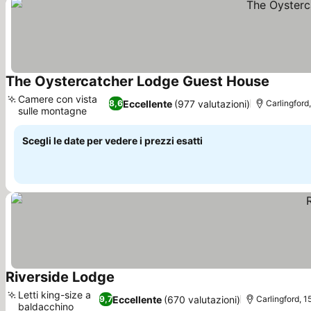
The Oystercatcher Lodge Guest House
Camere con vista
Eccellente
(977 valutazioni)
8,6
Carlingford
sulle montagne
Scegli le date per vedere i prezzi esatti
Riverside Lodge
Letti king-size a
Eccellente
(670 valutazioni)
9,7
Carlingford, 1
baldacchino