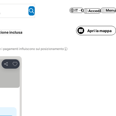
IT · €
Menu
Accedi
a
Apri la mappa
ione inclusa
i pagamenti influiscono sul posizionamento
Aggiungi ai preferiti
Condividi