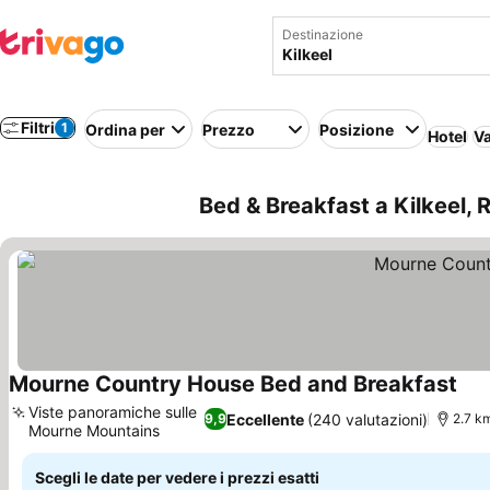
Destinazione
Filtri
1
Ordina per
Prezzo
Posizione
Hotel
Va
Bed & Breakfast a Kilkeel, 
Mourne Country House Bed and Breakfast
Viste panoramiche sulle
Eccellente
(240 valutazioni)
9,9
2.7 k
Mourne Mountains
Scegli le date per vedere i prezzi esatti