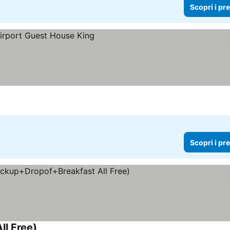
Scopri i pr
Scopri i pr
l Free)