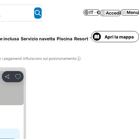
IT · €
Menu
Accedi
a
Apri la mappa
e inclusa
Servizio navetta
Piscina
Resort
Wi-Fi
Aria condizionat
i pagamenti influiscono sul posizionamento
Aggiungi ai preferiti
Condividi