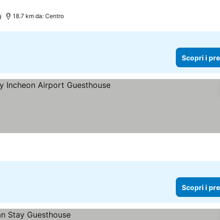
)
18.7 km da: Centro
Scopri i pr
e
Scopri i pr