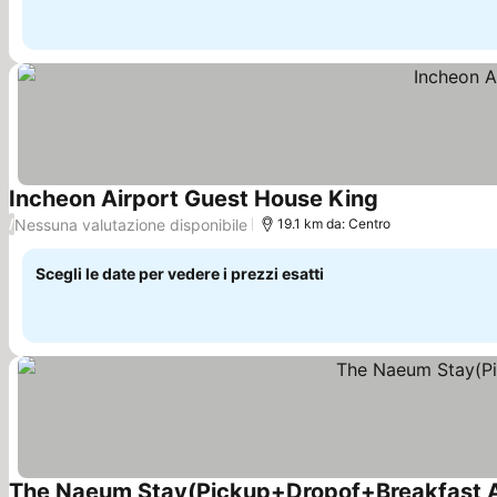
Incheon Airport Guest House King
Nessuna valutazione disponibile
/
19.1 km da: Centro
Scegli le date per vedere i prezzi esatti
The Naeum Stay(Pickup+Dropof+Breakfast Al