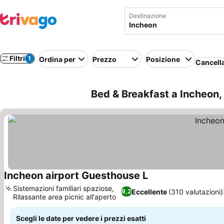
Destinazione
Filtri
1
Ordina per
Prezzo
Posizione
Cancella
Bed & Breakfast a Incheon, 
Incheon airport Guesthouse L
Sistemazioni familiari spaziose,
Eccellente
(310 valutazioni)
9,2
Rilassante area picnic all'aperto
Scegli le date per vedere i prezzi esatti