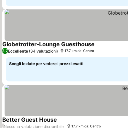
Globetrotter-Lounge Guesthouse
Eccellente
(34 valutazioni)
8,7
17.7 km da: Centro
Scegli le date per vedere i prezzi esatti
Better Guest House
Nessuna valutazione disponibile
/
17.7 km da: Centro