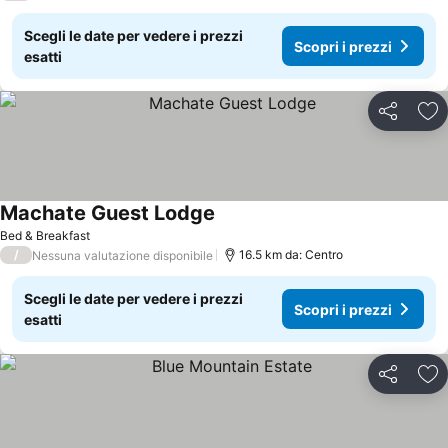
Scegli le date per vedere i prezzi
Scopri i prezzi
esatti
Condividi
Agg
Machate Guest Lodge
Bed & Breakfast
/
16.5 km da: Centro
Nessuna valutazione disponibile
Scegli le date per vedere i prezzi
Scopri i prezzi
esatti
Condividi
Agg