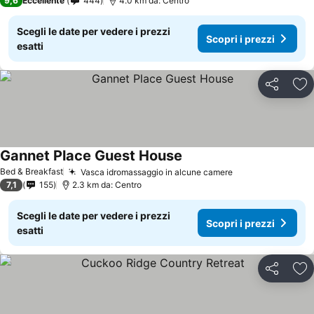
9,6
Eccellente
444
4.0 km da: Centro
Scegli le date per vedere i prezzi
Scopri i prezzi
esatti
Condividi
Agg
Gannet Place Guest House
Bed & Breakfast
Vasca idromassaggio in alcune camere
7,1
155
2.3 km da: Centro
Scegli le date per vedere i prezzi
Scopri i prezzi
esatti
Condividi
Agg