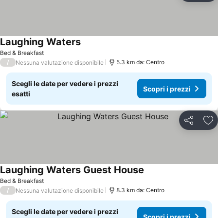
Laughing Waters
Bed & Breakfast
/
5.3 km da: Centro
Nessuna valutazione disponibile
Scegli le date per vedere i prezzi
Scopri i prezzi
esatti
Condividi
Agg
Laughing Waters Guest House
Bed & Breakfast
/
8.3 km da: Centro
Nessuna valutazione disponibile
Scegli le date per vedere i prezzi
Scopri i prezzi