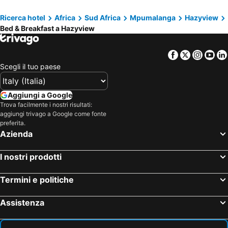
Ricerca hotel
Africa
Sud Africa
Mpumalanga
Hazyview
Bed & Breakfast a Hazyview
Facebook
Twitter
Insta
Yo
Scegli il tuo paese
Aggiungi a Google
Trova facilmente i nostri risultati:
aggiungi trivago a Google come fonte
preferita.
Azienda
I nostri prodotti
Termini e politiche
Assistenza