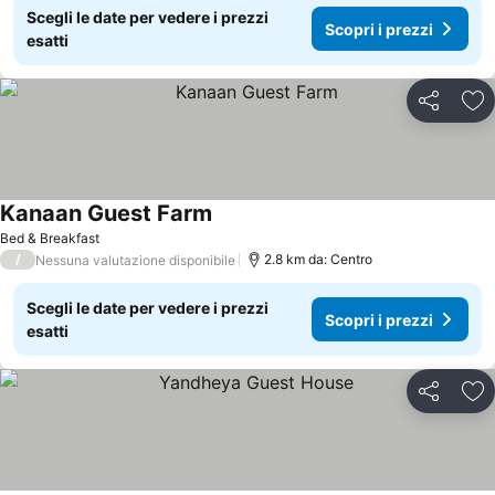
Scegli le date per vedere i prezzi
Scopri i prezzi
esatti
Condividi
Agg
Kanaan Guest Farm
Bed & Breakfast
/
2.8 km da: Centro
Nessuna valutazione disponibile
Scegli le date per vedere i prezzi
Scopri i prezzi
esatti
Condividi
Agg