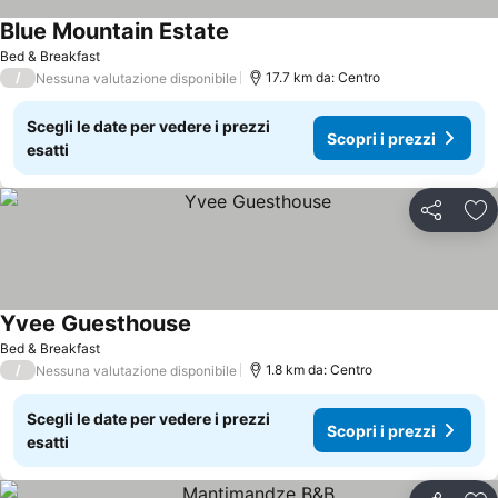
Blue Mountain Estate
Bed & Breakfast
/
17.7 km da: Centro
Nessuna valutazione disponibile
Scegli le date per vedere i prezzi
Scopri i prezzi
esatti
Condividi
Agg
Yvee Guesthouse
Bed & Breakfast
/
1.8 km da: Centro
Nessuna valutazione disponibile
Scegli le date per vedere i prezzi
Scopri i prezzi
esatti