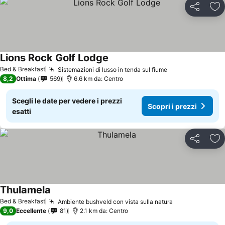
Condividi
Agg
Lions Rock Golf Lodge
Bed & Breakfast
Sistemazioni di lusso in tenda sul fiume
8,2
Ottima
569
6.6 km da: Centro
Scegli le date per vedere i prezzi
Scopri i prezzi
esatti
Condividi
Agg
Thulamela
Bed & Breakfast
Ambiente bushveld con vista sulla natura
9,0
Eccellente
81
2.1 km da: Centro