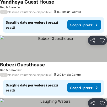
Yandheya Guest House
Bed & Breakfast
/
0.0 km da: Centro
Nessuna valutazione disponibile
Scegli le date per vedere i prezzi
Scopri i prezzi
esatti
Condividi
Agg
Bubezi Guesthouse
Bed & Breakfast
/
2.0 km da: Centro
Nessuna valutazione disponibile
Scegli le date per vedere i prezzi
Scopri i prezzi
esatti
Condividi
Agg