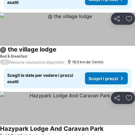
esatti
Condividi
Agg
@ the village lodge
Bed & Breakfast
/
18.5 km da: Centro
Nessuna valutazione disponibile
Scegli le date per vedere i prezzi
Scopri i prezzi
esatti
Condividi
Agg
Hazypark Lodge And Caravan Park