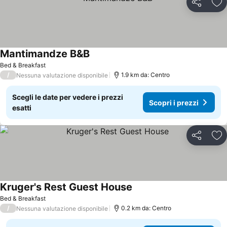
Condividi
Agg
Mantimandze B&B
Bed & Breakfast
/
1.9 km da: Centro
Nessuna valutazione disponibile
Scegli le date per vedere i prezzi
Scopri i prezzi
esatti
Condividi
Agg
Kruger's Rest Guest House
Bed & Breakfast
/
0.2 km da: Centro
Nessuna valutazione disponibile