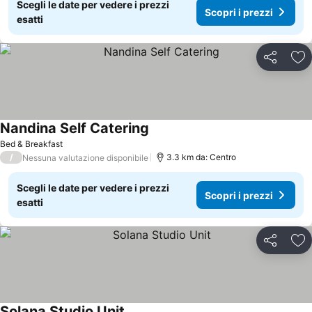
Scegli le date per vedere i prezzi
Scopri i prezzi
esatti
Condividi
Agg
Nandina Self Catering
Bed & Breakfast
/
3.3 km da: Centro
Nessuna valutazione disponibile
Scegli le date per vedere i prezzi
Scopri i prezzi
esatti
Condividi
Agg
Solana Studio Unit