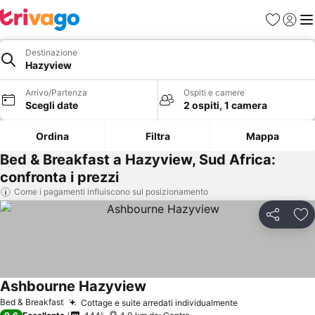
Preferiti
Accedi
Me
Destinazione
Hazyview
Arrivo/Partenza
Ospiti e camere
Scegli date
2 ospiti, 1 camera
Ordina
Filtra
Mappa
Bed & Breakfast a Hazyview, Sud Africa:
confronta i prezzi
Come i pagamenti influiscono sul posizionamento
Condividi
Agg
Ashbourne Hazyview
Bed & Breakfast
Cottage e suite arredati individualmente