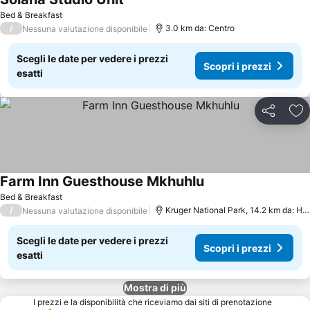
Bed & Breakfast
/
3.0 km da: Centro
Nessuna valutazione disponibile
Scegli le date per vedere i prezzi
Scopri i prezzi
esatti
Condividi
Agg
Farm Inn Guesthouse Mkhuhlu
Bed & Breakfast
/
Kruger National Park, 14.2 km da: Hazyview
Nessuna valutazione disponibile
Scegli le date per vedere i prezzi
Scopri i prezzi
esatti
Mostra di più
I prezzi e la disponibilità che riceviamo dai siti di prenotazione