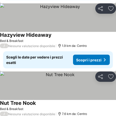
Condividi
Agg
Hazyview Hideaway
Bed & Breakfast
/
1.9 km da: Centro
Nessuna valutazione disponibile
Scegli le date per vedere i prezzi
Scopri i prezzi
esatti
Condividi
Agg
Nut Tree Nook
Bed & Breakfast
/
7.6 km da: Centro
Nessuna valutazione disponibile