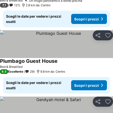
Bed & Breakfast
Un rifugio panoramico a bordo piscina
7,1
121
2.8 km da: Centro
Scegli le date per vedere i prezzi
Scopri i prezzi
esatti
Condividi
Agg
Plumbago Guest House
Bed & Breakfast
9,5
Eccellente
29
9.8 km da: Centro
Scegli le date per vedere i prezzi
Scopri i prezzi
esatti
Condividi
Agg