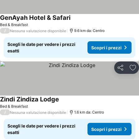
GenAyah Hotel & Safari
Bed & Breakfast
/
9.6 km da: Centro
Nessuna valutazione disponibile
Scegli le date per vedere i prezzi
Scopri i prezzi
esatti
Condividi
Agg
Zindi Zindiza Lodge
Bed & Breakfast
/
1.6 km da: Centro
Nessuna valutazione disponibile
Scegli le date per vedere i prezzi
Scopri i prezzi
esatti