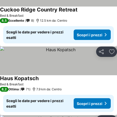
Cuckoo Ridge Country Retreat
Bed & Breakfast
8,5
Eccellente
8
12.5 km da: Centro
Scegli le date per vedere i prezzi
Scopri i prezzi
esatti
Condividi
Agg
Haus Kopatsch
Bed & Breakfast
8,2
Ottima
71
7.9 km da: Centro
Scegli le date per vedere i prezzi
Scopri i prezzi
esatti