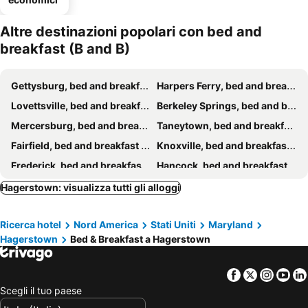
Altre destinazioni popolari con bed and
breakfast (B and B)
Gettysburg, bed and breakfast (B and B)
Harpers Ferry, bed and breakfast (B and B)
Lovettsville, bed and breakfast (B and B)
Berkeley Springs, bed and breakfast (B and B)
Mercersburg, bed and breakfast (B and B)
Taneytown, bed and breakfast (B and B)
Fairfield, bed and breakfast (B and B)
Knoxville, bed and breakfast (B and B)
Frederick, bed and breakfast (B and B)
Hancock, bed and breakfast (B and B)
Waynesboro, bed and breakfast (B and B)
Hagerstown: visualizza tutti gli alloggi
Ricerca hotel
Nord America
Stati Uniti
Maryland
Hagerstown
Bed & Breakfast a Hagerstown
Facebook
Twitter
Insta
Yo
Scegli il tuo paese