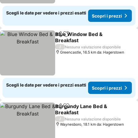
Scegli le date per vedere i prezzi esatti
Scopri i prezzi
Blue Window Bed &
Condividi
Aggiungi ai preferiti
Breakfast
/
Nessuna valutazione disponibile
Greencastle, 16.5 km da: Hagerstown
Scegli le date per vedere i prezzi esatti
Scopri i prezzi
Burgundy Lane Bed &
Condividi
Aggiungi ai preferiti
Breakfast
/
Nessuna valutazione disponibile
Waynesboro, 18.1 km da: Hagerstown