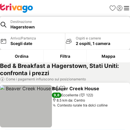
Preferiti
Accedi
Me
Destinazione
Hagerstown
Arrivo/Partenza
Ospiti e camere
Scegli date
2 ospiti, 1 camera
Ordina
Filtra
Mappa
Bed & Breakfast a Hagerstown, Stati Uniti:
confronta i prezzi
Come i pagamenti influiscono sul posizionamento
Beaver Creek House
Condividi
Aggiungi ai preferiti
9,8
Eccellente
122
8.5 km da: Centro
Contesto rurale tra dolci colline