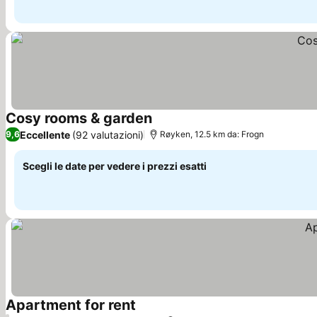
Cosy rooms & garden
Scopri i prezzi
Eccellente
(92 valutazioni)
9,6
Røyken, 12.5 km da: Frogn
Scegli le date per vedere i prezzi esatti
Apartment for rent
Scopri i prezzi