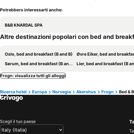
Potrebbero interessarti anche:
B&B KNARDAL SPA
Altre destinazioni popolari con bed and break
Oslo, bed and breakfast (B and B)
Øvre Eiker, bed and breakfast (B an
Sørum, bed and breakfast (B and B)
Lier, bed and breakfast (B a
Frogn: visualizza tutti gli alloggi
Ricerca hotel
Europa
Norvegia
Akershus
Frogn
Bed & B
Scegli il tuo paese
Te
Te