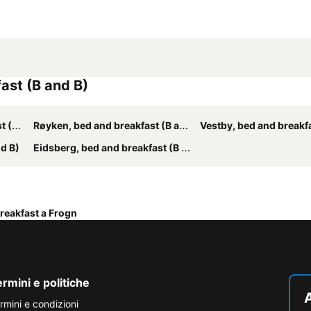
fast (B and B)
d B)
Røyken, bed and breakfast (B and B)
Vestby, bed and breakfast 
nd B)
Eidsberg, bed and breakfast (B and B)
reakfast a Frogn
rmini e politiche
A
rmini e condizioni