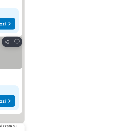
ezzi
Aggiungi ai preferiti
Condividi
ezzi
alizzata su