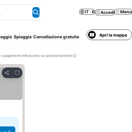
IT · €
Menu
Accedi
a
Apri la mappa
heggio
Spiaggia
Cancellazione gratuita
i pagamenti influiscono sul posizionamento
Aggiungi ai preferiti
Condividi