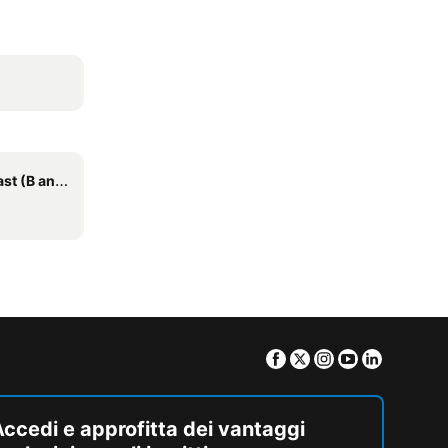
(B and B)
Facebook
Twitter
Instagram
Youtube
Linkedin
ccedi e approfitta dei vantaggi