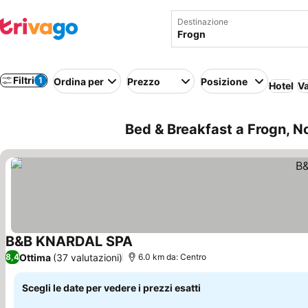
Destinazione
Filtri
1
Ordina per
Prezzo
Posizione
Hotel
Va
Bed & Breakfast a Frogn, No
B&B KNARDAL SPA
Scopri i prezzi
Ottima
(37 valutazioni)
8,4
6.0 km da: Centro
Scegli le date per vedere i prezzi esatti