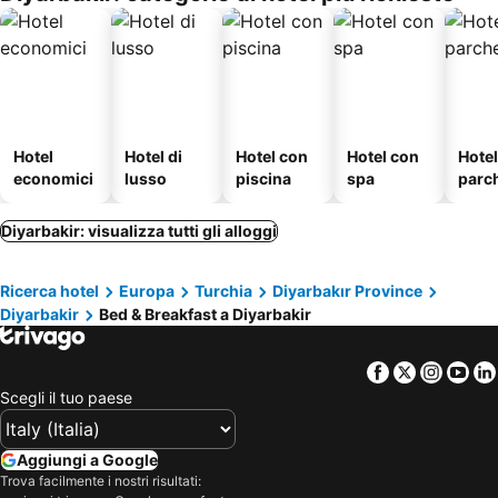
Hotel
Hotel di
Hotel con
Hotel con
Hote
economici
lusso
piscina
spa
parc
o
Diyarbakir: visualizza tutti gli alloggi
Ricerca hotel
Europa
Turchia
Diyarbakır Province
Diyarbakir
Bed & Breakfast a Diyarbakir
Facebook
Twitter
Insta
Yo
Scegli il tuo paese
Aggiungi a Google
Trova facilmente i nostri risultati: