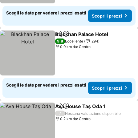
Scegli le date per vedere i prezzi esatti
Scopri i prezzi
Blackhan Palace Hotel
Condividi
Aggiungi ai preferiti
9,8
Eccellente
294
0.9 km da: Centro
Scegli le date per vedere i prezzi esatti
Scopri i prezzi
Ava House Taş Oda 1
Condividi
Aggiungi ai preferiti
/
Nessuna valutazione disponibile
0.2 km da: Centro