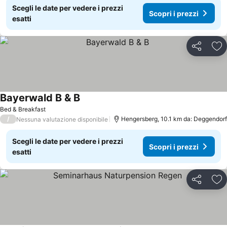
Scegli le date per vedere i prezzi
Scopri i prezzi
esatti
Condividi
Agg
Bayerwald B & B
Scopri i prezzi
Bed & Breakfast
/
Hengersberg, 10.1 km da: Deggendorf
Nessuna valutazione disponibile
Scegli le date per vedere i prezzi
Scopri i prezzi
esatti
Condividi
Agg