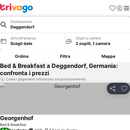
Preferiti
Accedi
Me
Destinazione
Deggendorf
Arrivo/Partenza
Ospiti e camere
Scegli date
2 ospiti, 1 camera
Ordina
Filtra
Mappa
Bed & Breakfast a Deggendorf, Germania:
confronta i prezzi
Come i pagamenti influiscono sul posizionamento
Condividi
Agg
Georgenhof
Scopri i prezzi
Bed & Breakfast