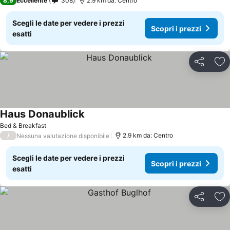
8,9
Eccellente
308
2.9 km da: Centro
Scegli le date per vedere i prezzi
Scopri i prezzi
esatti
Condividi
Agg
Haus Donaublick
Scopri i prezzi
Bed & Breakfast
/
2.9 km da: Centro
Nessuna valutazione disponibile
Scegli le date per vedere i prezzi
Scopri i prezzi
esatti
Condividi
Agg