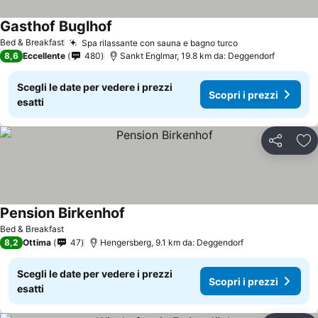
Gasthof Buglhof
Scopri i prezzi
Bed & Breakfast
Spa rilassante con sauna e bagno turco
Scopri i prezzi
8,6
Eccellente
480
Sankt Englmar, 19.8 km da: Deggendorf
Scegli le date per vedere i prezzi
Scopri i prezzi
esatti
Condividi
Agg
Pension Birkenhof
Scopri i prezzi
Bed & Breakfast
8,2
Ottima
47
Hengersberg, 9.1 km da: Deggendorf
Scegli le date per vedere i prezzi
Scopri i prezzi
esatti