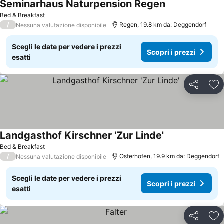
Seminarhaus Naturpension Regen
Scopri i prezzi
Bed & Breakfast
/
Regen, 19.8 km da: Deggendorf
Nessuna valutazione disponibile
Scegli le date per vedere i prezzi
Scopri i prezzi
esatti
Condividi
Agg
Landgasthof Kirschner 'Zur Linde'
Scopri i prezzi
Bed & Breakfast
/
Osterhofen, 19.9 km da: Deggendorf
Nessuna valutazione disponibile
Scegli le date per vedere i prezzi
Scopri i prezzi
esatti
Condividi
Agg