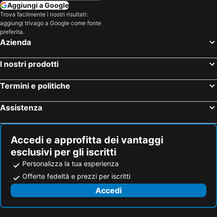
Weiding, bed and breakfast (B and B)
Bayerisch Eisenstein, bed and breakfast (B and B)
Aggiungi a Google
Trova facilmente i nostri risultati:
Kvilda, bed and breakfast (B and B)
Grafenau, bed and breakfast (B and B)
aggiungi trivago a Google come fonte
Rattenberg, bed and breakfast (B and B)
preferita.
Azienda
I nostri prodotti
Termini e politiche
Assistenza
Accedi e approfitta dei vantaggi
esclusivi per gli iscritti
Personalizza la tua esperienza
Offerte fedeltà e prezzi per iscritti
Accedi