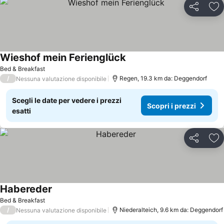
Condividi
Agg
Wieshof mein Ferienglück
Scopri i prezzi
Bed & Breakfast
/
Regen, 19.3 km da: Deggendorf
Nessuna valutazione disponibile
Scegli le date per vedere i prezzi
Scopri i prezzi
esatti
Condividi
Agg
Habereder
Scopri i prezzi
Bed & Breakfast
/
Niederalteich, 9.6 km da: Deggendorf
Nessuna valutazione disponibile