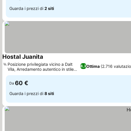
Guarda i prezzi di
2 siti
Hostal Juanita
Scopri i prezzi
Posizione privilegiata vicino a Dalt
Ottima
(2.716 valutazio
8,3
Vila, Arredamento autentico in stile
Scopri i prezzi
Ibiza
60 €
Da
Guarda i prezzi di
8 siti