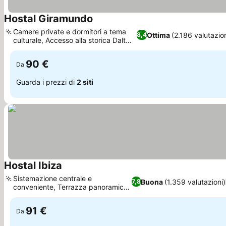
Hostal Giramundo
Scopri i prezzi
Camere private e dormitori a tema
Ottima
(2.186 valutazion
8,4
culturale, Accesso alla storica Dalt
Scopri i prezzi
Vila
90 €
Da
Guarda i prezzi di
2 siti
Hostal Ibiza
Scopri i prezzi
Sistemazione centrale e
Buona
(1.359 valutazioni)
7,8
conveniente, Terrazza panoramica
Scopri i prezzi
arredata
91 €
Da