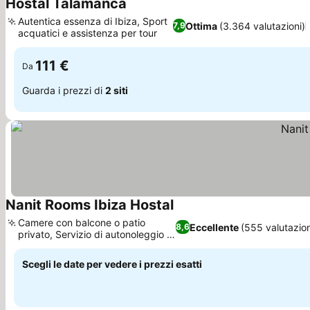
Hostal Talamanca
Scopri i prezzi
Autentica essenza di Ibiza, Sport
Ottima
(3.364 valutazioni)
7,9
acquatici e assistenza per tour
Scopri i prezzi
111 €
Da
Guarda i prezzi di
2 siti
Nanit Rooms Ibiza Hostal
Scopri i prezzi
Camere con balcone o patio
Eccellente
(555 valutazion
8,6
privato, Servizio di autonoleggio in
Scopri i prezzi
loco
Scegli le date per vedere i prezzi esatti