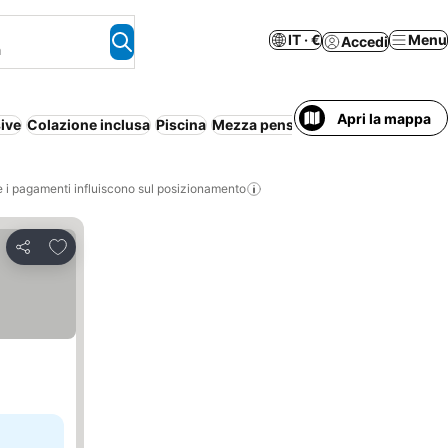
IT · €
Menu
Accedi
a
Apri la mappa
sive
Colazione inclusa
Piscina
Mezza pensione
Spiaggia
Apartho
i pagamenti influiscono sul posizionamento
Aggiungi ai preferiti
Condividi