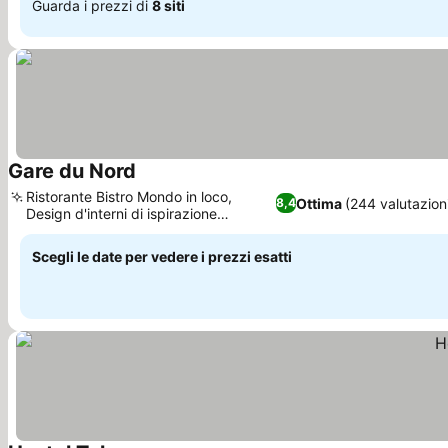
Guarda i prezzi di
8 siti
Gare du Nord
Scopri i prezzi
Ristorante Bistro Mondo in loco,
Ottima
(244 valutazion
8,4
Design d'interni di ispirazione
Scopri i prezzi
marocchina
Scegli le date per vedere i prezzi esatti