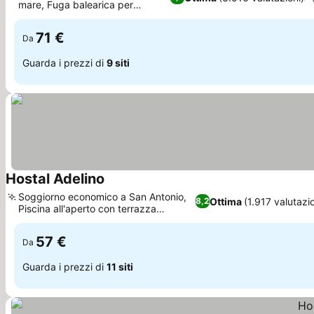
mare, Fuga balearica per
Scopri i prezzi
famiglie
71 €
Da
Guarda i prezzi di
9 siti
Hostal Adelino
Scopri i prezzi
Soggiorno economico a San Antonio,
Ottima
(1.917 valutazio
8,2
Piscina all'aperto con terrazza
Scopri i prezzi
solarium
57 €
Da
Guarda i prezzi di
11 siti