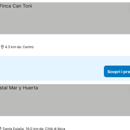
4.5 km da: Centro
Scopri i pr
Santa Eulalia, 16.0 km da: Città di Ibiza