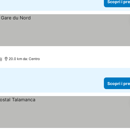
Scopri i pr
i)
20.0 km da: Centro
Scopri i pr