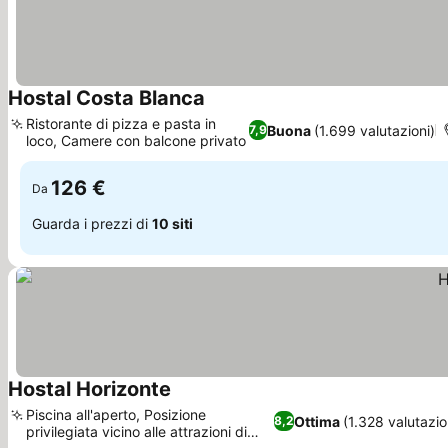
Hostal Costa Blanca
Scopri i prezzi
Ristorante di pizza e pasta in
Buona
(1.699 valutazioni)
7,9
loco, Camere con balcone privato
Scopri i prezzi
126 €
Da
Guarda i prezzi di
10 siti
Hostal Horizonte
Scopri i prezzi
Piscina all'aperto, Posizione
Ottima
(1.328 valutazio
8,2
privilegiata vicino alle attrazioni di
Scopri i prezzi