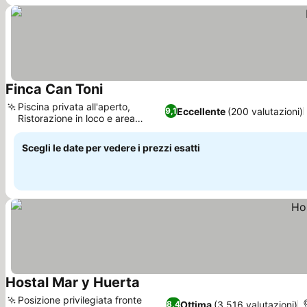
Finca Can Toni
Scopri i prezzi
Piscina privata all'aperto,
Eccellente
(200 valutazioni)
9,1
Ristorazione in loco e area
Scopri i prezzi
barbecue
Scegli le date per vedere i prezzi esatti
Hostal Mar y Huerta
Scopri i prezzi
Posizione privilegiata fronte
Ottima
(3.516 valutazioni)
8,4