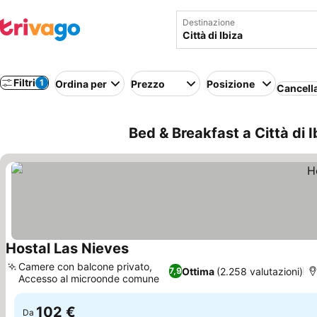
Destinazione
Filtri
1
Ordina per
Prezzo
Posizione
Cancella
Bed & Breakfast a Città di I
Hostal Las Nieves
Scopri i prezzi
Camere con balcone privato,
Ottima
(2.258 valutazioni)
7,9
Accesso al microonde comune
Scopri i prezzi
102 €
Da