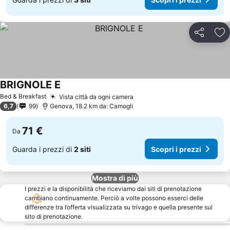
Condividi
Agg
BRIGNOLE E
Bed & Breakfast
Vista città da ogni camera
6,7
99
Genova, 18.2 km da: Camogli
71 €
Da
Guarda i prezzi di
2 siti
Scopri i prezzi
Mostra di più
I prezzi e la disponibilità che riceviamo dai siti di prenotazione
cambiano continuamente. Perciò a volte possono esserci delle
differenze tra l’offerta visualizzata su trivago e quella presente sul
sito di prenotazione.