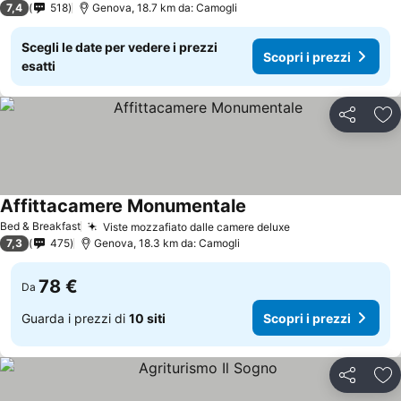
7,4
518
Genova, 18.7 km da: Camogli
Scegli le date per vedere i prezzi
Scopri i prezzi
esatti
Condividi
Agg
Affittacamere Monumentale
Bed & Breakfast
Viste mozzafiato dalle camere deluxe
7,3
475
Genova, 18.3 km da: Camogli
78 €
Da
Guarda i prezzi di
10 siti
Scopri i prezzi
Condividi
Agg