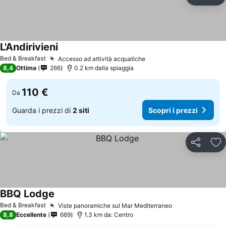
Condividi
Agg
L'Andirivieni
Bed & Breakfast
Accesso ad attività acquatiche
8,4
Ottima
266
0.2 km dalla spiaggia
110 €
Da
Guarda i prezzi di
2 siti
Scopri i prezzi
Condividi
Agg
BBQ Lodge
Bed & Breakfast
Viste panoramiche sul Mar Mediterraneo
8,8
Eccellente
669
1.3 km da: Centro