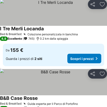
Condividi
Agg
I Tre Merli Locanda
Bed & Breakfast
Colazione personalizzata in banchina
8,8
Eccellente
745
0.2 km dalla spiaggia
155 €
Da
Guarda i prezzi di
2 siti
Scopri i prezzi
Condividi
Agg
B&B Case Rosse
Bed & Breakfast
Guida esperta per il Parco di Portofino