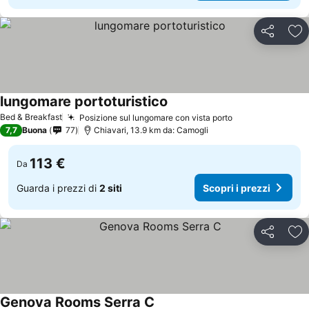
Condividi
Agg
lungomare portoturistico
Bed & Breakfast
Posizione sul lungomare con vista porto
7,7
Buona
77
Chiavari, 13.9 km da: Camogli
113 €
Da
Guarda i prezzi di
2 siti
Scopri i prezzi
Condividi
Agg
Genova Rooms Serra C