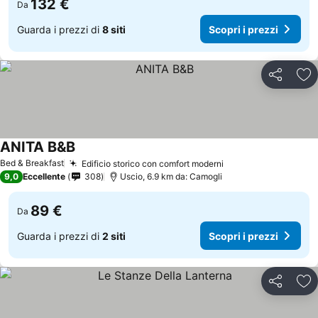
132 €
Da
Guarda i prezzi di
8 siti
Scopri i prezzi
Condividi
Agg
ANITA B&B
Bed & Breakfast
Edificio storico con comfort moderni
9,0
Eccellente
308
Uscio, 6.9 km da: Camogli
89 €
Da
Guarda i prezzi di
2 siti
Scopri i prezzi
Condividi
Agg