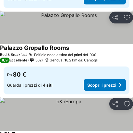
Condividi
Agg
Palazzo Gropallo Rooms
Bed & Breakfast
Edificio neoclassico dei primi del '900
8,9
Eccellente
562
Genova, 18.2 km da: Camogli
80 €
Da
Guarda i prezzi di
4 siti
Scopri i prezzi
Condividi
Agg