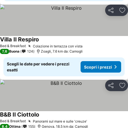
Condividi
Agg
Villa Il Respiro
Bed & Breakfast
Colazione in terrazza con vista
7,6
Buona
124
Zoagli, 7.6 km da: Camogli
Scegli le date per vedere i prezzi
Scopri i prezzi
esatti
Condividi
Agg
B&B Il Ciottolo
Bed & Breakfast
Panorami sul mare e sulle 'creuze'
8,4
Ottima
155
Genova, 18.5 km da: Camogli