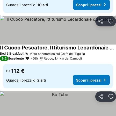
Guarda i prezzi di
10 siti
Scopri i prezzi
Condividi
Agg
Il Cuoco Pescatore, Ittiturismo Lecardònaie du Pescòu
Bed & Breakfast
Vista panoramica sul Golfo del Tigullio
9,2
Eccellente
408
Recco, 1.4 km da: Camogli
112 €
Da
Guarda i prezzi di
2 siti
Scopri i prezzi
Condividi
Agg