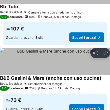
Bb Tube
Bed & Breakfast
Camere a tema con arredamento unico
9,3
Eccellente
605
Genova, 17.9 km da: Camogli
107 €
Da
Guarda i prezzi di
8 siti
Scopri i prezzi
Condividi
Agg
B&B Gaslini & Mare (anche con uso cucina)
Bed & Breakfast
Sistemazioni per famiglie
8,6
Eccellente
252
Genova, 14.4 km da: Camogli
73 €
Da
Guarda i prezzi di
3 siti
Scopri i prezzi