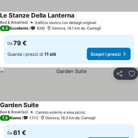
Le Stanze Della Lanterna
Bed & Breakfast
Edificio storico con dettagli originali
8,5
Eccellente
938
Genova, 18.1 km da: Camogli
79 €
Da
Guarda i prezzi di
11 siti
Scopri i prezzi
Condividi
Agg
Garden Suite
Bed & Breakfast
Camino esterno e area picnic
7,8
Buona
1.111
Genova, 18.3 km da: Camogli
61 €
Da