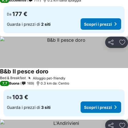
9,3
Eccellente
717
0.2 km dalla spiaggia
177 €
Da
Guarda i prezzi di
2 siti
Scopri i prezzi
Condividi
Agg
B&b Il pesce doro
Bed & Breakfast
Alloggio pet-friendly
7,7
Buona
169
0.3 km da: Centro
103 €
Da
Guarda i prezzi di
3 siti
Scopri i prezzi