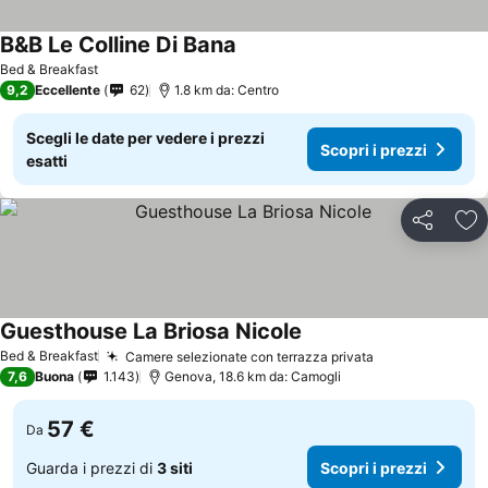
B&B Le Colline Di Bana
Bed & Breakfast
9,2
Eccellente
62
1.8 km da: Centro
Scegli le date per vedere i prezzi
Scopri i prezzi
esatti
Condividi
Agg
Guesthouse La Briosa Nicole
Bed & Breakfast
Camere selezionate con terrazza privata
7,6
Buona
1.143
Genova, 18.6 km da: Camogli
57 €
Da
Guarda i prezzi di
3 siti
Scopri i prezzi