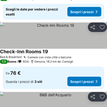
Scegli le date per vedere i prezzi
Scopri i prezzi
esatti
Condividi
Agg
Check-Inn Rooms 19
Bed & Breakfast
Camere con vista città o balcone
7,5
Buona
924
Genova, 18.2 km da: Camogli
76 €
Da
Guarda i prezzi di
3 siti
Scopri i prezzi
Condividi
Agg