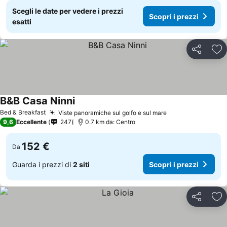
Scegli le date per vedere i prezzi
Scopri i prezzi
esatti
Condividi
Agg
B&B Casa Ninni
Bed & Breakfast
Viste panoramiche sul golfo e sul mare
9,6
Eccellente
247
0.7 km da: Centro
152 €
Da
Guarda i prezzi di
2 siti
Scopri i prezzi
Condividi
Agg