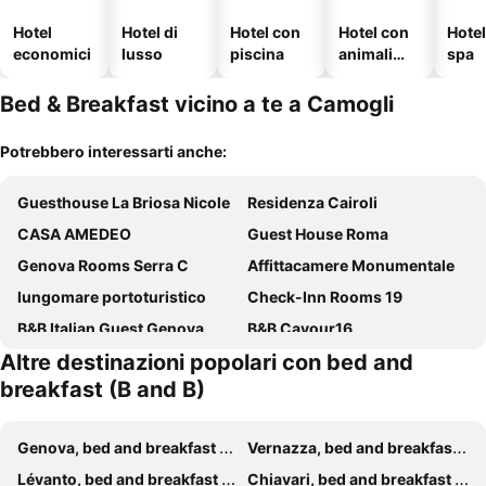
Hotel
Hotel di
Hotel con
Hotel con
Hote
economici
lusso
piscina
animali
spa
ammessi
Bed & Breakfast vicino a te a Camogli
Potrebbero interessarti anche:
Guesthouse La Briosa Nicole
Residenza Cairoli
CASA AMEDEO
Guest House Roma
Genova Rooms Serra C
Affittacamere Monumentale
lungomare portoturistico
Check-Inn Rooms 19
B&B Italian Guest Genova
B&B Cavour16
Altre destinazioni popolari con bed and
Bb Tube
Genova Suite Art
breakfast (B and B)
B&B LE TRE ISOLE
Genova Antica
B&B Il Ciottolo
Le Mura room&breakfast
Genova, bed and breakfast (B and B)
Vernazza, bed and breakfast (B and B)
Stella Marina
Soffio Di Mare
Lévanto, bed and breakfast (B and B)
Chiavari, bed and breakfast (B and B)
La Piazzetta Rooms
B&b Il pesce doro