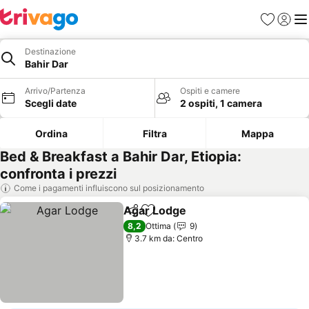
Preferiti
Accedi
Me
Destinazione
Bahir Dar
Arrivo/Partenza
Ospiti e camere
Scegli date
2 ospiti, 1 camera
Ordina
Filtra
Mappa
Bed & Breakfast a Bahir Dar, Etiopia:
confronta i prezzi
Come i pagamenti influiscono sul posizionamento
Agar Lodge
Condividi
Aggiungi ai preferiti
8,2
Ottima
9
3.7 km da: Centro