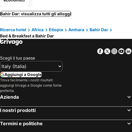
Bahir Dar: visualizza tutti gli alloggi
Ricerca hotel
Africa
Etiopia
Amhara
Bahir Dar
Bed & Breakfast a Bahir Dar
Facebook
Twitter
Insta
Yo
Scegli il tuo paese
Aggiungi a Google
Trova facilmente i nostri risultati:
aggiungi trivago a Google come fonte
preferita.
Azienda
I nostri prodotti
Termini e politiche