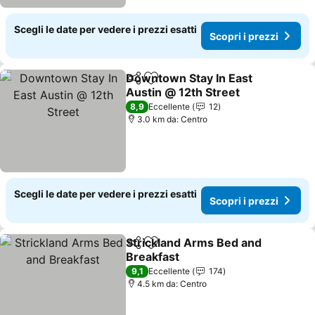
Scegli le date per vedere i prezzi esatti
Scopri i prezzi
Downtown Stay In East
Condividi
Aggiungi ai preferiti
Austin @ 12th Street
8,9
Eccellente
12
3.0 km da: Centro
Scegli le date per vedere i prezzi esatti
Scopri i prezzi
Strickland Arms Bed and
Condividi
Aggiungi ai preferiti
Breakfast
9,1
Eccellente
174
4.5 km da: Centro