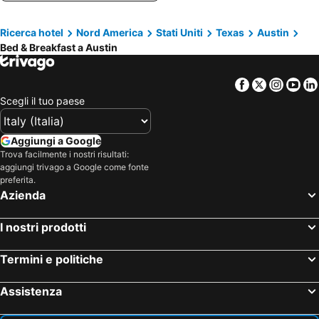
Ricerca hotel
Nord America
Stati Uniti
Texas
Austin
Bed & Breakfast a Austin
Facebook
Twitter
Insta
Yo
Scegli il tuo paese
Aggiungi a Google
Trova facilmente i nostri risultati:
aggiungi trivago a Google come fonte
preferita.
Azienda
I nostri prodotti
Termini e politiche
Assistenza