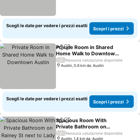
Scegli le date per vedere i prezzi esatti
Scopri i prezzi
Private Room in Shared
Condividi
Aggiungi ai preferiti
Home Walk to Downtown
Austin
/
Nessuna valutazione disponibile
Austin, 0.6 km da: Austin
Scegli le date per vedere i prezzi esatti
Scopri i prezzi
Spacious Room With
Condividi
Aggiungi ai preferiti
Private Bathroom on
Rainey St next to Lady
/
Nessuna valutazione disponibile
Bird Lake
Austin, 1.4 km da: Austin