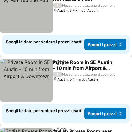
/
Nessuna valutazione disponibile
Austin, 5.7 km da: Austin
Scegli le date per vedere i prezzi esatti
Scopri i prezzi
Private Room in SE Austin
Condividi
Aggiungi ai preferiti
- 10 min from Airport &
Downtown
/
Nessuna valutazione disponibile
Austin, 9.4 km da: Austin
Scegli le date per vedere i prezzi esatti
Scopri i prezzi
Stylish Private Room near