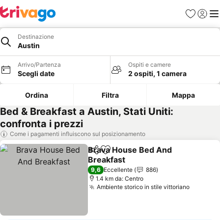
Preferiti
Accedi
Me
Destinazione
Austin
Arrivo/Partenza
Ospiti e camere
Scegli date
2 ospiti, 1 camera
Ordina
Filtra
Mappa
Bed & Breakfast a Austin, Stati Uniti:
confronta i prezzi
Come i pagamenti influiscono sul posizionamento
Brava House Bed And
Condividi
Aggiungi ai preferiti
Breakfast
9,6
Eccellente
886
1.4 km da: Centro
Ambiente storico in stile vittoriano