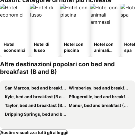
Austin: categorie di hotel più richieste
Hotel
Hotel di
Hotel con
Hotel con
Hote
economici
lusso
piscina
animali
spa
ammessi
Altre destinazioni popolari con bed and
breakfast (B and B)
San Marcos, bed and breakfast (B and B)
Wimberley, bed and breakfast (B and B)
Kyle, bed and breakfast (B and B)
Pflugerville, bed and breakfast (B and B)
Taylor, bed and breakfast (B and B)
Manor, bed and breakfast (B and B)
Dripping Springs, bed and breakfast (B and B)
Austin: visualizza tutti gli alloggi