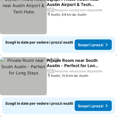
Condividi
Aggiungi ai preferiti
Austin Airport & Tech
Hubs
/
Nessuna valutazione disponibile
Austin, 9.8 km da: Austin
Scegli le date per vedere i prezzi esatti
Scopri i prezzi
Private Room near South
Condividi
Aggiungi ai preferiti
Austin - Perfect for Long
Stays
/
Nessuna valutazione disponibile
Austin, 10.6 km da: Austin
Scegli le date per vedere i prezzi esatti
Scopri i prezzi