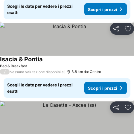
Scegli le date per vedere i prezzi
Scopri i prezzi
esatti
Condividi
Agg
Isacia & Pontia
Bed & Breakfast
/
3.8 km da: Centro
Nessuna valutazione disponibile
Scegli le date per vedere i prezzi
Scopri i prezzi
esatti
Condividi
Agg