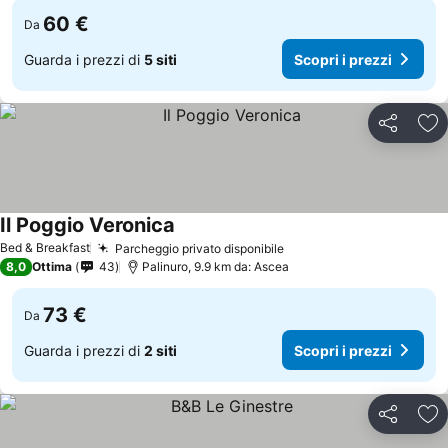
60 €
Da
Guarda i prezzi di
5 siti
Scopri i prezzi
Condividi
Agg
Il Poggio Veronica
Bed & Breakfast
Parcheggio privato disponibile
8,0
Ottima
43
Palinuro, 9.9 km da: Ascea
73 €
Da
Guarda i prezzi di
2 siti
Scopri i prezzi
Condividi
Agg