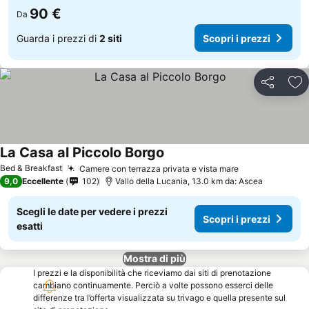
90 €
Da
Guarda i prezzi di
2 siti
Scopri i prezzi
Condividi
Agg
La Casa al Piccolo Borgo
Bed & Breakfast
Camere con terrazza privata e vista mare
9,0
Eccellente
102
Vallo della Lucania, 13.0 km da: Ascea
Scegli le date per vedere i prezzi
Scopri i prezzi
esatti
Mostra di più
I prezzi e la disponibilità che riceviamo dai siti di prenotazione
cambiano continuamente. Perciò a volte possono esserci delle
differenze tra l’offerta visualizzata su trivago e quella presente sul