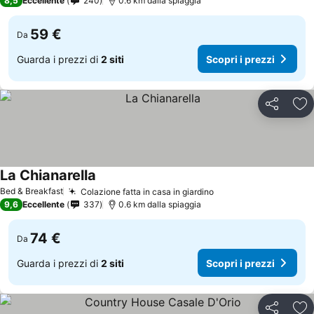
8,5
Eccellente
240
0.6 km dalla spiaggia
59 €
Da
Guarda i prezzi di
2 siti
Scopri i prezzi
Condividi
Agg
La Chianarella
Bed & Breakfast
Colazione fatta in casa in giardino
9,6
Eccellente
337
0.6 km dalla spiaggia
74 €
Da
Guarda i prezzi di
2 siti
Scopri i prezzi