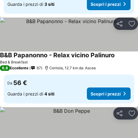
Guarda i prezzi di
3 siti
Scopri i prezzi
Condividi
Agg
B&B Papanonno - Relax vicino Palinuro
Bed & Breakfast
9,8
Eccellente
67
Centola, 12.7 km da: Ascea
56 €
Da
Guarda i prezzi di
4 siti
Scopri i prezzi
Condividi
Agg