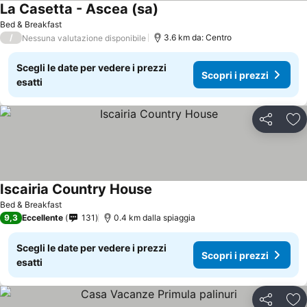
La Casetta - Ascea (sa)
Bed & Breakfast
/
3.6 km da: Centro
Nessuna valutazione disponibile
Scegli le date per vedere i prezzi
Scopri i prezzi
esatti
Condividi
Agg
Iscairia Country House
Bed & Breakfast
9,3
Eccellente
131
0.4 km dalla spiaggia
Scegli le date per vedere i prezzi
Scopri i prezzi
esatti
Condividi
Agg