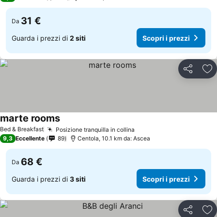
31 €
Da
Guarda i prezzi di
2 siti
Scopri i prezzi
Condividi
Agg
marte rooms
Bed & Breakfast
Posizione tranquilla in collina
9,3
Eccellente
89
Centola, 10.1 km da: Ascea
68 €
Da
Guarda i prezzi di
3 siti
Scopri i prezzi
Condividi
Agg