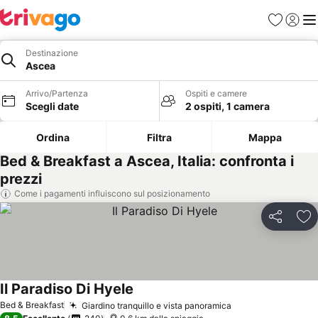
Preferiti
Accedi
Me
Destinazione
Ascea
Arrivo/Partenza
Ospiti e camere
Scegli date
2 ospiti, 1 camera
Ordina
Filtra
Mappa
Bed & Breakfast a Ascea, Italia: confronta i
prezzi
Come i pagamenti influiscono sul posizionamento
Condividi
Agg
Il Paradiso Di Hyele
Bed & Breakfast
Giardino tranquillo e vista panoramica