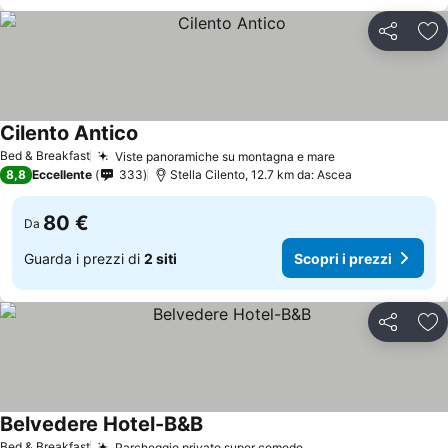
Condividi
Agg
Cilento Antico
Bed & Breakfast
Viste panoramiche su montagna e mare
8,8
Eccellente
333
Stella Cilento, 12.7 km da: Ascea
80 €
Da
Guarda i prezzi di
2 siti
Scopri i prezzi
Condividi
Agg
Belvedere Hotel-B&B
Bed & Breakfast
Parcheggio privato super comodo