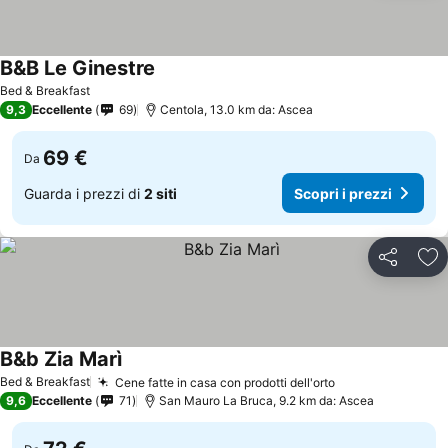
B&B Le Ginestre
Bed & Breakfast
9,3
Eccellente
69
Centola, 13.0 km da: Ascea
69 €
Da
Guarda i prezzi di
2 siti
Scopri i prezzi
Condividi
Agg
B&b Zia Marì
Bed & Breakfast
Cene fatte in casa con prodotti dell'orto
9,6
Eccellente
71
San Mauro La Bruca, 9.2 km da: Ascea