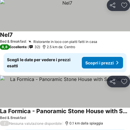
Condividi
Agg
Nel7
Bed & Breakfast
Ristorante in loco con piatti fatti in casa
8,8
Eccellente
32
2.5 km da: Centro
Scegli le date per vedere i prezzi
Scopri i prezzi
esatti
Condividi
Agg
La Formica - Panoramic Stone House with Sea View
Bed & Breakfast
/
0.1 km dalla spiaggia
Nessuna valutazione disponibile