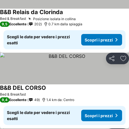
B&B Relais da Clorinda
Bed & Breakfast
Posizione isolata in collina
9,5
Eccellente
202
0.7 km dalla spiaggia
Scegli le date per vedere i prezzi
Scopri i prezzi
esatti
Condividi
Agg
B&B DEL CORSO
Bed & Breakfast
9,4
Eccellente
49
1.4 km da: Centro
Scegli le date per vedere i prezzi
Scopri i prezzi
esatti