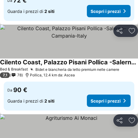
72 €
Da
Guarda i prezzi di
2 siti
Scopri i prezzi
Condividi
Agg
Cilento Coast, Palazzo Pisani Pollica -Salerno-Campania-Italy
Bed & Breakfast
Bidet e biancheria da letto premium nelle camere
7,1
78
Pollica, 12.4 km da: Ascea
90 €
Da
Guarda i prezzi di
2 siti
Scopri i prezzi
Condividi
Agg