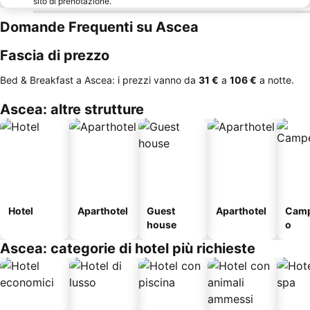
sito di prenotazione.
Domande Frequenti su Ascea
Fascia di prezzo
Bed & Breakfast a Ascea: i prezzi vanno da
‎31 €
a
‎106 €
a notte.
Ascea: altre strutture
Hotel
Aparthotel
Guest
Aparthotel
Camp
house
o
Ascea: categorie di hotel più richieste