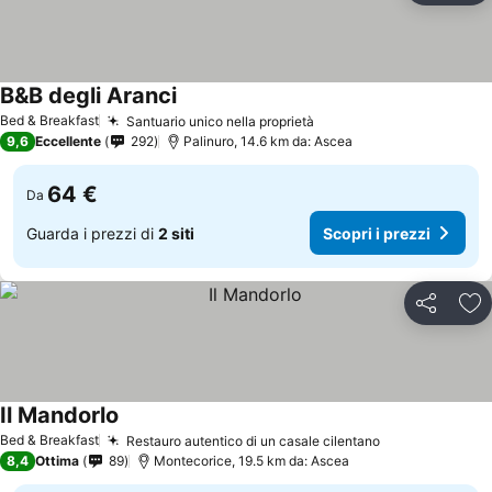
B&B degli Aranci
Bed & Breakfast
Santuario unico nella proprietà
9,6
Eccellente
292
Palinuro, 14.6 km da: Ascea
64 €
Da
Guarda i prezzi di
2 siti
Scopri i prezzi
Condividi
Agg
Il Mandorlo
Bed & Breakfast
Restauro autentico di un casale cilentano
8,4
Ottima
89
Montecorice, 19.5 km da: Ascea