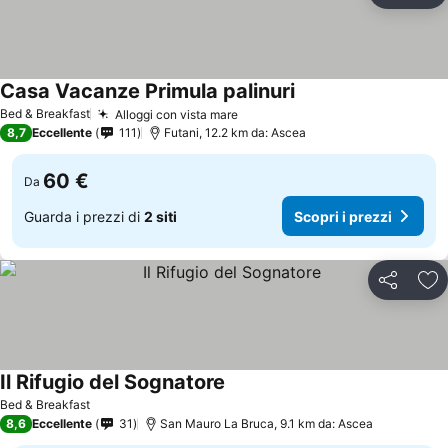
Casa Vacanze Primula palinuri
Bed & Breakfast
Alloggi con vista mare
8,7
Eccellente
111
Futani, 12.2 km da: Ascea
60 €
Da
Guarda i prezzi di
2 siti
Scopri i prezzi
Condividi
Agg
Il Rifugio del Sognatore
Bed & Breakfast
8,6
Eccellente
31
San Mauro La Bruca, 9.1 km da: Ascea