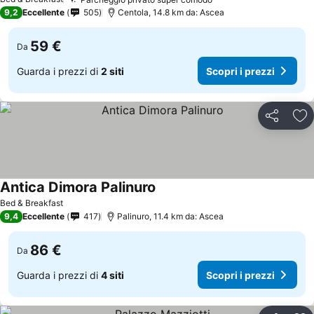
9,2
Eccellente
505
Centola, 14.8 km da: Ascea
59 €
Da
Guarda i prezzi di
2 siti
Scopri i prezzi
Condividi
Agg
Antica Dimora Palinuro
Bed & Breakfast
9,4
Eccellente
417
Palinuro, 11.4 km da: Ascea
86 €
Da
Guarda i prezzi di
4 siti
Scopri i prezzi