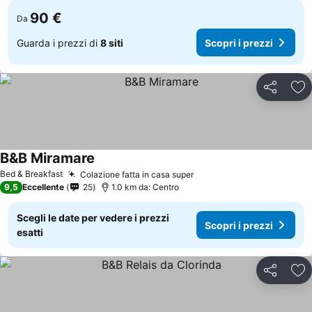
90 €
Da
Guarda i prezzi di
8 siti
Scopri i prezzi
Condividi
Agg
B&B Miramare
Bed & Breakfast
Colazione fatta in casa super
9,5
Eccellente
25
1.0 km da: Centro
Scegli le date per vedere i prezzi
Scopri i prezzi
esatti
Condividi
Agg