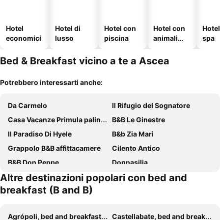
Hotel
Hotel di
Hotel con
Hotel con
Hote
economici
lusso
piscina
animali
spa
ammessi
Bed & Breakfast vicino a te a Ascea
Potrebbero interessarti anche:
Da Carmelo
Il Rifugio del Sognatore
Casa Vacanze Primula palinuri
B&B Le Ginestre
Il Paradiso Di Hyele
B&b Zia Marì
Grappolo B&B affittacamere
Cilento Antico
B&B Don Peppe
Donnasilia
Altre destinazioni popolari con bed and
Affitta Camere Peluso
Agriturismo Ai Monaci
breakfast (B and B)
Cilento Coast, Palazzo Pisani Pollica -Salerno-Campania-Italy
Amaltea
Palazzo Mazziotti
Cilento
Agrópoli, bed and breakfast (B and B)
Castellabate, bed and breakfast (B and B)
Agriturismo Casa Giusta
B&B Papanonno - Relax vicino Palinuro