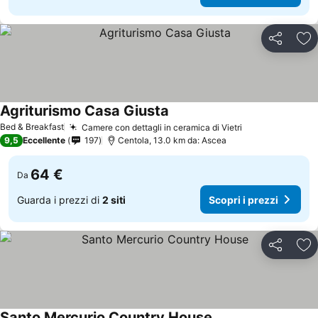
Condividi
Agg
Agriturismo Casa Giusta
Bed & Breakfast
Camere con dettagli in ceramica di Vietri
9,5
Eccellente
197
Centola, 13.0 km da: Ascea
64 €
Da
Guarda i prezzi di
2 siti
Scopri i prezzi
Condividi
Agg
Santo Mercurio Country House