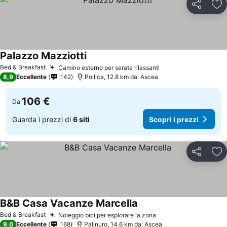
Condividi
Agg
Palazzo Mazziotti
Bed & Breakfast
Camino esterno per serate rilassanti
8,9
Eccellente
142
Pollica, 12.8 km da: Ascea
106 €
Da
Guarda i prezzi di
6 siti
Scopri i prezzi
Condividi
Agg
B&B Casa Vacanze Marcella
Bed & Breakfast
Noleggio bici per esplorare la zona
9,0
Eccellente
168
Palinuro, 14.6 km da: Ascea