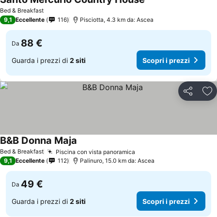
Bed & Breakfast
9,1
Eccellente
116
Pisciotta, 4.3 km da: Ascea
88 €
Da
Guarda i prezzi di
2 siti
Scopri i prezzi
Condividi
Agg
B&B Donna Maja
Bed & Breakfast
Piscina con vista panoramica
9,1
Eccellente
112
Palinuro, 15.0 km da: Ascea
49 €
Da
Guarda i prezzi di
2 siti
Scopri i prezzi