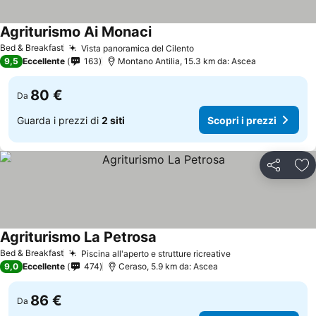
Agriturismo Ai Monaci
Bed & Breakfast
Vista panoramica del Cilento
9,5
Eccellente
163
Montano Antilia, 15.3 km da: Ascea
80 €
Da
Guarda i prezzi di
2 siti
Scopri i prezzi
Condividi
Agg
Agriturismo La Petrosa
Bed & Breakfast
Piscina all'aperto e strutture ricreative
9,0
Eccellente
474
Ceraso, 5.9 km da: Ascea
86 €
Da