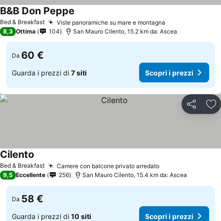
B&B Don Peppe
Bed & Breakfast
Viste panoramiche su mare e montagna
8,3
Ottima
104
San Mauro Cilento, 15.2 km da: Ascea
60 €
Da
Guarda i prezzi di
7 siti
Scopri i prezzi
Condividi
Agg
Cilento
Bed & Breakfast
Camere con balcone privato arredato
9,5
Eccellente
256
San Mauro Cilento, 15.4 km da: Ascea
58 €
Da
Guarda i prezzi di
10 siti
Scopri i prezzi