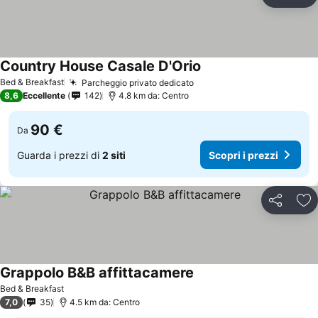
Condividi
Agg
Country House Casale D'Orio
Bed & Breakfast
Parcheggio privato dedicato
8,6
Eccellente
142
4.8 km da: Centro
90 €
Da
Guarda i prezzi di
2 siti
Scopri i prezzi
Condividi
Agg
Grappolo B&B affittacamere
Bed & Breakfast
7,0
35
4.5 km da: Centro