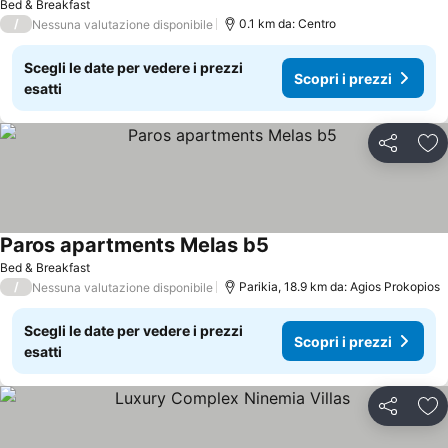
Bed & Breakfast
/
0.1 km da: Centro
Nessuna valutazione disponibile
Scegli le date per vedere i prezzi
Scopri i prezzi
esatti
Condividi
Agg
Paros apartments Melas b5
Scopri i prezzi
Bed & Breakfast
/
Parikia, 18.9 km da: Agios Prokopios
Nessuna valutazione disponibile
Scegli le date per vedere i prezzi
Scopri i prezzi
esatti
Condividi
Agg