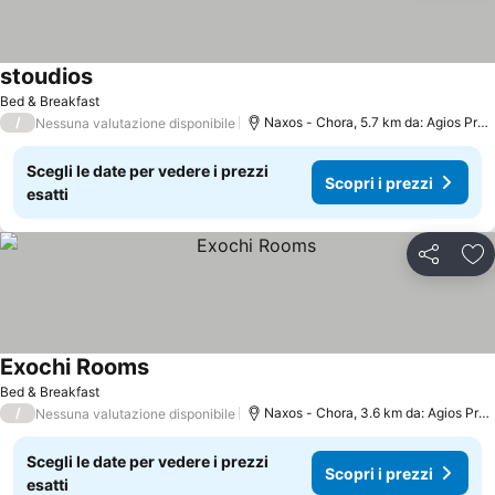
stoudios
Scopri i prezzi
Bed & Breakfast
/
Naxos - Chora, 5.7 km da: Agios Prok
Nessuna valutazione disponibile
Scegli le date per vedere i prezzi
Scopri i prezzi
esatti
Condividi
Agg
Exochi Rooms
Scopri i prezzi
Bed & Breakfast
/
Naxos - Chora, 3.6 km da: Agios Prok
Nessuna valutazione disponibile
Scegli le date per vedere i prezzi
Scopri i prezzi
esatti