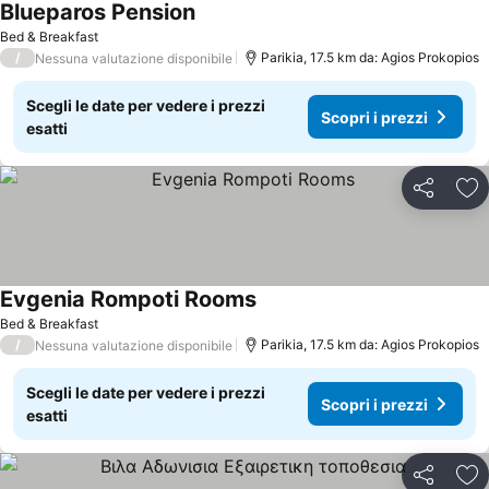
Blueparos Pension
Scopri i prezzi
Bed & Breakfast
/
Parikia, 17.5 km da: Agios Prokopios
Nessuna valutazione disponibile
Scegli le date per vedere i prezzi
Scopri i prezzi
esatti
Condividi
Agg
Evgenia Rompoti Rooms
Scopri i prezzi
Bed & Breakfast
/
Parikia, 17.5 km da: Agios Prokopios
Nessuna valutazione disponibile
Scegli le date per vedere i prezzi
Scopri i prezzi
esatti
Condividi
Agg