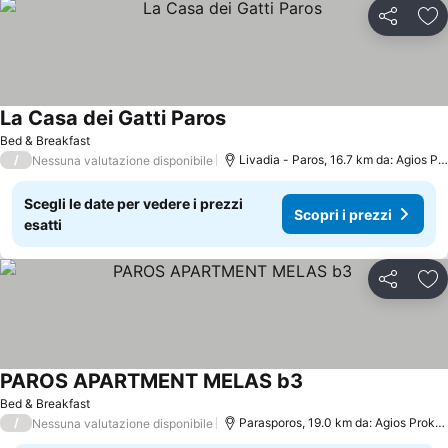
Condividi
Agg
La Casa dei Gatti Paros
Scopri i prezzi
Bed & Breakfast
/
Livadia - Paros, 16.7 km da: Agios Pr
Nessuna valutazione disponibile
Scegli le date per vedere i prezzi
Scopri i prezzi
esatti
Condividi
Agg
PAROS APARTMENT MELAS b3
Scopri i prezzi
Bed & Breakfast
/
Parasporos, 19.0 km da: Agios Prokop
Nessuna valutazione disponibile