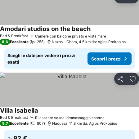
Condividi
Agg
Amodari studios on the beach
Scopri i prezzi
Bed & Breakfast
Camere con balcone privato e vista mare
Scopri i prezz
8,6
Eccellente
258
Naxos - Chora, 4.5 km da: Agios Prokopios
Scegli le date per vedere i prezzi
Scopri i prezzi
esatti
Condividi
Agg
Villa Isabella
Scopri i prezzi
Bed & Breakfast
Rilassante vasca idromassaggio esterna
Scopri i prezzi
9,7
Eccellente
807
Naoussa, 11.8 km da: Agios Prokopios
82 €
Da