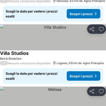
/
Naoussa, 9.5 km da: Agios Prokopios
Nessuna valutazione disponibile
Scegli le date per vedere i prezzi
Scopri i prezzi
esatti
Condividi
Agg
Villa Studios
Scopri i prezzi
Bed & Breakfast
/
Logaras, 9.8 km da: Agios Prokopios
Nessuna valutazione disponibile
Scegli le date per vedere i prezzi
Scopri i prezzi
esatti
Condividi
Agg