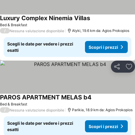
Luxury Complex Ninemia Villas
Scopri i prezzi
Bed & Breakfast
/
Alyki, 19.6 km da: Agios Prokopios
Nessuna valutazione disponibile
Scegli le date per vedere i prezzi
Scopri i prezzi
esatti
Condividi
Agg
PAROS APARTMENT MELAS b4
Scopri i prezzi
Bed & Breakfast
/
Parikia, 18.9 km da: Agios Prokopios
Nessuna valutazione disponibile
Scegli le date per vedere i prezzi
Scopri i prezzi
esatti