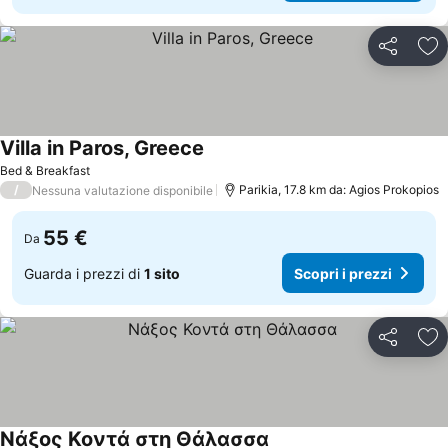
Condividi
Agg
Villa in Paros, Greece
Scopri i prezzi
Bed & Breakfast
/
Parikia, 17.8 km da: Agios Prokopios
Nessuna valutazione disponibile
55 €
Da
Guarda i prezzi di
1 sito
Scopri i prezzi
Condividi
Agg
Νάξος Κοντά στη Θάλασσα