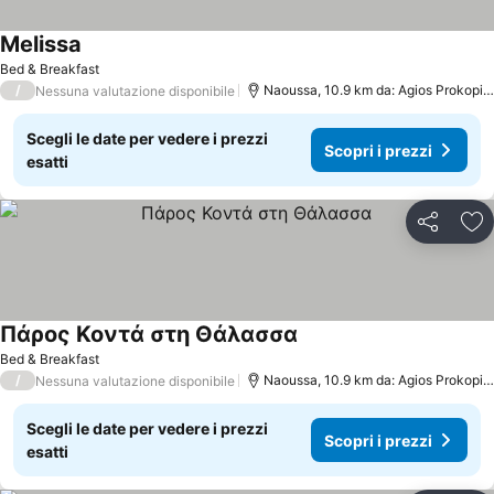
Melissa
Scopri i prezzi
Bed & Breakfast
/
Naoussa, 10.9 km da: Agios Prokopio
Nessuna valutazione disponibile
Scegli le date per vedere i prezzi
Scopri i prezzi
esatti
Condividi
Agg
Πάρος Κοντά στη Θάλασσα
Scopri i prezzi
Bed & Breakfast
/
Naoussa, 10.9 km da: Agios Prokopio
Nessuna valutazione disponibile
Scegli le date per vedere i prezzi
Scopri i prezzi
esatti