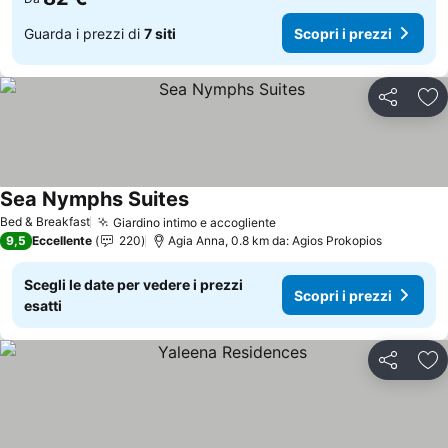
Guarda i prezzi di
7 siti
Scopri i prezzi
Condividi
Agg
Sea Nymphs Suites
Scopri i prezzi
Bed & Breakfast
Giardino intimo e accogliente
Scopri i prezzi
9,5
Eccellente
220
Agia Anna, 0.8 km da: Agios Prokopios
Scegli le date per vedere i prezzi
Scopri i prezzi
esatti
Condividi
Agg