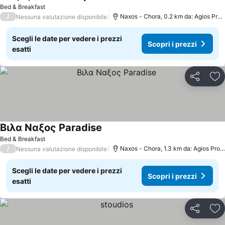
Scopri i prezzi
Bed & Breakfast
/
Naxos - Chora, 0.2 km da: Agios Prok
Nessuna valutazione disponibile
Scegli le date per vedere i prezzi
Scopri i prezzi
esatti
Condividi
Agg
Βιλα Ναξος Paradise
Scopri i prezzi
Bed & Breakfast
/
Naxos - Chora, 1.3 km da: Agios Prok
Nessuna valutazione disponibile
Scegli le date per vedere i prezzi
Scopri i prezzi
esatti
Condividi
Agg