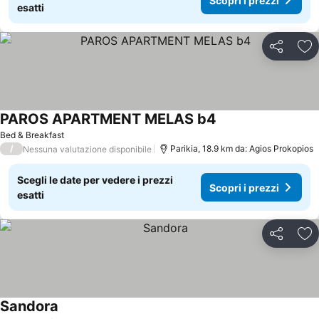
Scopri i prezzi
esatti
Condividi
Agg
PAROS APARTMENT MELAS b4
Scopri i prezzi
Bed & Breakfast
/
Parikia, 18.9 km da: Agios Prokopios
Nessuna valutazione disponibile
Scegli le date per vedere i prezzi
Scopri i prezzi
esatti
Condividi
Agg
Sandora
Scopri i prezzi