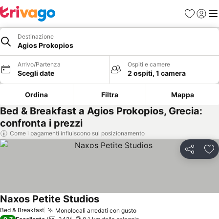
Preferiti
Accedi
Me
Destinazione
Agios Prokopios
Arrivo/Partenza
Ospiti e camere
Scegli date
2 ospiti, 1 camera
Ordina
Filtra
Mappa
Bed & Breakfast a Agios Prokopios, Grecia:
confronta i prezzi
Come i pagamenti influiscono sul posizionamento
Condividi
Agg
Naxos Petite Studios
Scopri i prezzi
Bed & Breakfast
Monolocali arredati con gusto
Scopri i prezzi