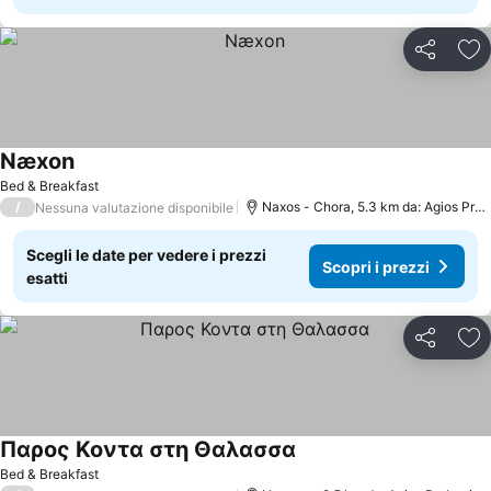
Condividi
Agg
Næxon
Scopri i prezzi
Bed & Breakfast
/
Naxos - Chora, 5.3 km da: Agios Prok
Nessuna valutazione disponibile
Scegli le date per vedere i prezzi
Scopri i prezzi
esatti
Condividi
Agg
Παρος Κοντα στη Θαλασσα
Scopri i prezzi
Bed & Breakfast