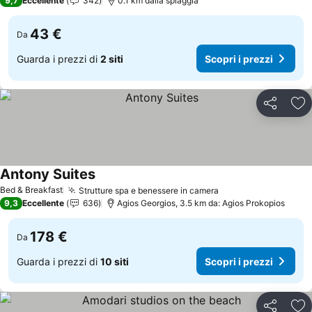
9,7
Eccellente
342
0.1 km dalla spiaggia
43 €
Da
Guarda i prezzi di
2 siti
Scopri i prezzi
Condividi
Agg
Antony Suites
Scopri i prezzi
Bed & Breakfast
Strutture spa e benessere in camera
Scopri i prezzi
9,3
Eccellente
636
Agios Georgios, 3.5 km da: Agios Prokopios
178 €
Da
Guarda i prezzi di
10 siti
Scopri i prezzi