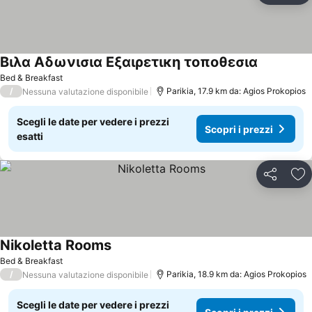
Βιλα Αδωνισια Εξαιρετικη τοποθεσια
Scopri i p
Bed & Breakfast
/
Parikia, 17.9 km da: Agios Prokopios
Nessuna valutazione disponibile
Scegli le date per vedere i prezzi
Scopri i prezzi
esatti
Condividi
Agg
Nikoletta Rooms
Scopri i prezzi
Bed & Breakfast
/
Parikia, 18.9 km da: Agios Prokopios
Nessuna valutazione disponibile
Scegli le date per vedere i prezzi