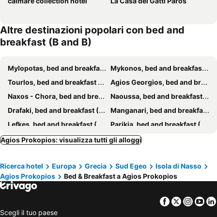
calmare collection hotel
La Casa dei Gatti Paros
Altre destinazioni popolari con bed and
breakfast (B and B)
Mylopotas, bed and breakfast (B and B)
Mykonos, bed and breakfast (B and B)
Tourlos, bed and breakfast (B and B)
Agios Georgios, bed and breakfast (B and B)
Naxos - Chora, bed and breakfast (B and B)
Naoussa, bed and breakfast (B and B)
Drafaki, bed and breakfast (B and B)
Manganari, bed and breakfast (B and B)
Lefkes, bed and breakfast (B and B)
Parikia, bed and breakfast (B and B)
Alyki, bed and breakfast (B and B)
Parasporos, bed and breakfast (B and B)
Agios Prokopios: visualizza tutti gli alloggi
Agia Anna, bed and breakfast (B and B)
Plaka, bed and breakfast (B and B)
Ricerca hotel
Europa
Grecia
Sud Egeo
Isola di Nasso
Livadia - Paros, bed and breakfast (B and B)
Ios - Chora, bed and breakfast (B and B)
Agios Prokopios
Bed & Breakfast a Agios Prokopios
Iraklia Isola, bed and breakfast (B and B)
Facebook
Twitter
Insta
Yo
Scegli il tuo paese