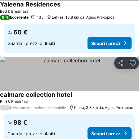
Yaleena Residences
Scopri i prezzi
Bed & Breakfast
9,4
Eccellente
135
Lefkes, 13.8 km da: Agios Prokopios
60 €
Da
Guarda i prezzi di
9 siti
Scopri i prezzi
Condividi
Agg
calmare collection hotel
Scopri i prezzi
Bed & Breakfast
/
Plaka, 3.8 km da: Agios Prokopios
Nessuna valutazione disponibile
98 €
Da
Guarda i prezzi di
4 siti
Scopri i prezzi