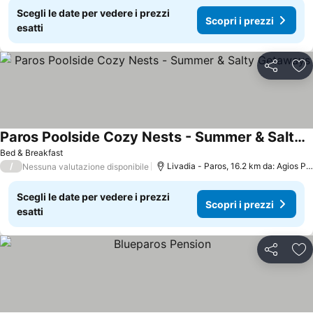
Scegli le date per vedere i prezzi
Scopri i prezzi
esatti
Condividi
Agg
Paros Poolside Cozy Nests - Summer & Salty Getaways
Scopri i prezzi
Bed & Breakfast
/
Livadia - Paros, 16.2 km da: Agios Pr
Nessuna valutazione disponibile
Scegli le date per vedere i prezzi
Scopri i prezzi
esatti
Condividi
Agg