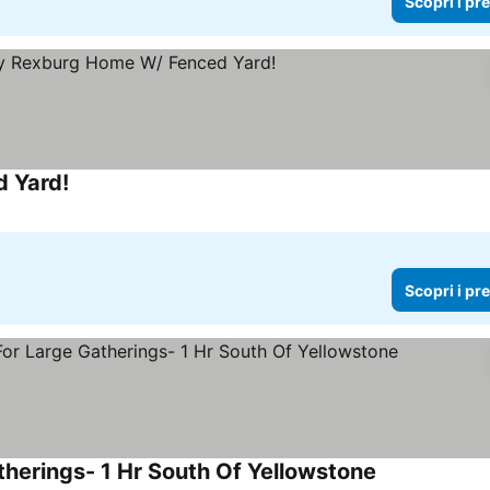
Scopri i pr
d Yard!
Scopri i pr
herings- 1 Hr South Of Yellowstone