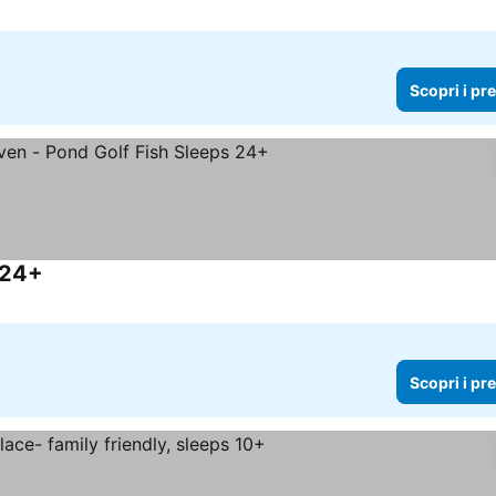
Scopri i pr
 24+
Scopri i pr