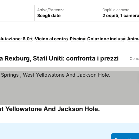
Arrivo/Partenza
Ospiti e camere
Scegli date
2 ospiti, 1 camer
lutazione: 8,0+
Vicino al centro
Piscina
Colazione inclusa
Anim
Rexburg, Stati Uniti: confronta i prezzi
Come 
est Yellowstone And Jackson Hole.