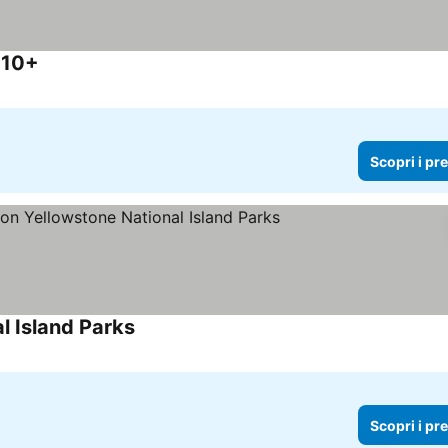
 10+
Scopri i pr
l Island Parks
Scopri i pr