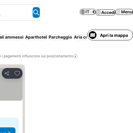
IT · €
Menu
Accedi
a
Apri la mappa
ali ammessi
Aparthotel
Parcheggio
Aria condizionata
Vasca idr
i pagamenti influiscono sul posizionamento
Aggiungi ai preferiti
Condividi