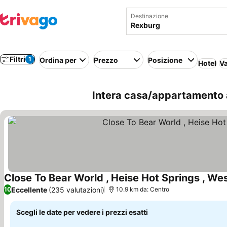
Destinazione
Filtri
1
Ordina per
Prezzo
Posizione
Hotel
Va
Intera casa/appartamento a 
Close To Bear World , Heise Hot Springs , W
Eccellente
(235 valutazioni)
10
10.9 km da: Centro
Scegli le date per vedere i prezzi esatti