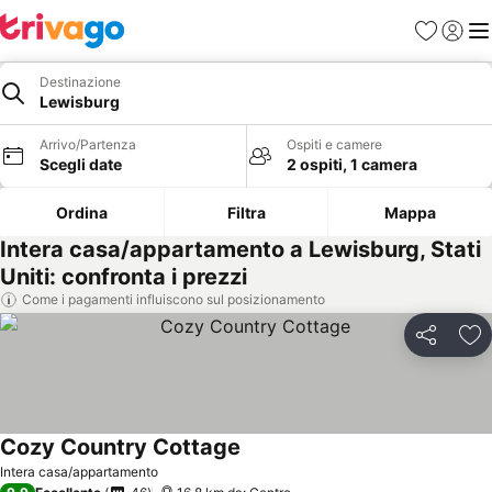
Preferiti
Accedi
Me
Destinazione
Lewisburg
Arrivo/Partenza
Ospiti e camere
Scegli date
2 ospiti, 1 camera
Ordina
Filtra
Mappa
Intera casa/appartamento a Lewisburg, Stati
Uniti: confronta i prezzi
Come i pagamenti influiscono sul posizionamento
Condividi
Agg
Cozy Country Cottage
Intera casa/appartamento