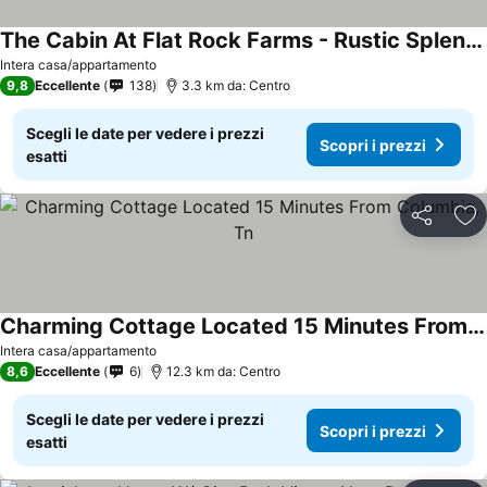
The Cabin At Flat Rock Farms - Rustic Splendor On A Beautiful Gated Horse Farm
Intera casa/appartamento
9,8
Eccellente
138
3.3 km da: Centro
Scegli le date per vedere i prezzi
Scopri i prezzi
esatti
Condividi
Agg
Charming Cottage Located 15 Minutes From Columbia, Tn
Intera casa/appartamento
8,6
Eccellente
6
12.3 km da: Centro
Scegli le date per vedere i prezzi
Scopri i prezzi
esatti