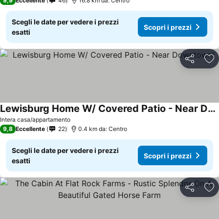
9,9
Eccellente
46
16.8 km da: Centro
Scegli le date per vedere i prezzi
Scopri i prezzi
esatti
Condividi
Agg
Lewisburg Home W/ Covered Patio - Near Downtown!
Intera casa/appartamento
9,8
Eccellente
22
0.4 km da: Centro
Scegli le date per vedere i prezzi
Scopri i prezzi
esatti
Condividi
Agg