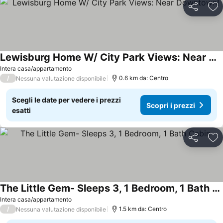
Condividi
Agg
Lewisburg Home W/ City Park Views: Near Downtown!
Intera casa/appartamento
/
0.6 km da: Centro
Nessuna valutazione disponibile
Scegli le date per vedere i prezzi
Scopri i prezzi
esatti
Condividi
Agg
The Little Gem- Sleeps 3, 1 Bedroom, 1 Bath Cabin
Intera casa/appartamento
/
1.5 km da: Centro
Nessuna valutazione disponibile