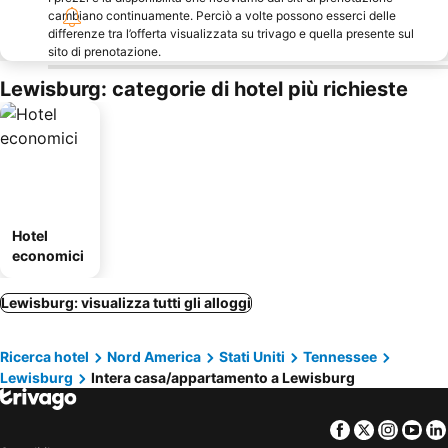
cambiano continuamente. Perciò a volte possono esserci delle
differenze tra l’offerta visualizzata su trivago e quella presente sul
sito di prenotazione.
Lewisburg: categorie di hotel più richieste
Hotel
economici
Lewisburg: visualizza tutti gli alloggi
Ricerca hotel
Nord America
Stati Uniti
Tennessee
Lewisburg
Intera casa/appartamento a Lewisburg
Facebook
Twitter
Insta
Yo