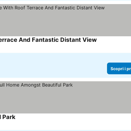
rrace And Fantastic Distant View
Scopri i prezzi
Scopri i p
l Park
Scopri i prezzi