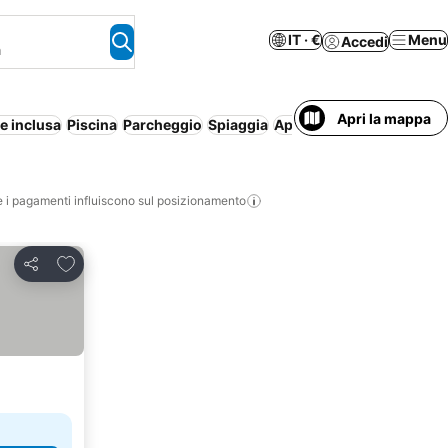
IT · €
Menu
Accedi
a
Apri la mappa
e inclusa
Piscina
Parcheggio
Spiaggia
Aparthotel
i pagamenti influiscono sul posizionamento
Aggiungi ai preferiti
Condividi