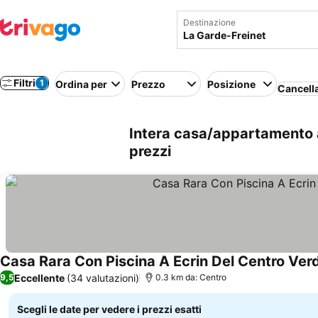
Destinazione
Filtri
1
Ordina per
Prezzo
Posizione
Cancella
Intera casa/appartamento a
prezzi
Casa Rara Con Piscina A Ecrin Del Centro Verd
Eccellente
(34 valutazioni)
9,5
0.3 km da: Centro
Scegli le date per vedere i prezzi esatti