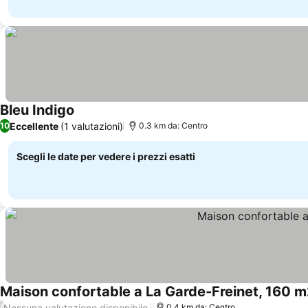
Bleu Indigo
Scopri i prezzi
Eccellente
(1 valutazioni)
10
0.3 km da: Centro
Scegli le date per vedere i prezzi esatti
Maison confortable a La Garde-Freinet, 160 m2
Nessuna valutazione disponibile
/
0.4 km da: Centro