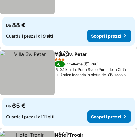
88 €
Da
Guarda i prezzi di
9 siti
Scopri i prezzi
Villa Sv. Petar
Condividi
Aggiungi ai preferiti
Scopri i prez
3 Stelle
9,5
Eccellente
766
0.1 km da: Porta Sud o Porta della Città
Antica locanda in pietra del XIV secolo
Scopr
65 €
Da
Guarda i prezzi di
11 siti
Scopri i prezzi
Hotel Trogir