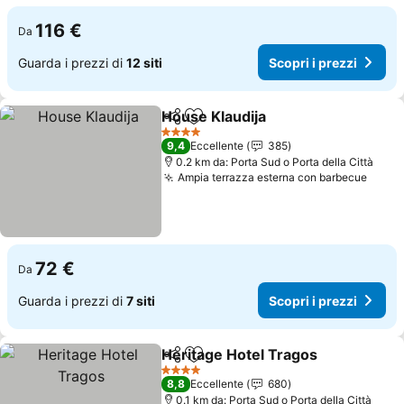
116 €
Da
Guarda i prezzi di
12 siti
Scopri i prezzi
House Klaudija
Condividi
Aggiungi ai preferiti
Scopri i pre
4 Stelle
9,4
Eccellente
385
0.2 km da: Porta Sud o Porta della Città
Ampia terrazza esterna con barbecue
Scopr
72 €
Da
Guarda i prezzi di
7 siti
Scopri i prezzi
Heritage Hotel Tragos
Condividi
Aggiungi ai preferiti
Scop
4 Stelle
8,8
Eccellente
680
0.1 km da: Porta Sud o Porta della Città