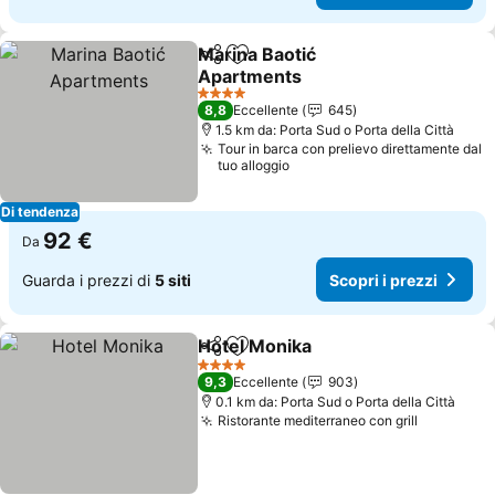
Marina Baotić
Condividi
Aggiungi ai preferiti
Apartments
Scopri i prezzi
4 Stelle
8,8
Eccellente
645
1.5 km da: Porta Sud o Porta della Città
Tour in barca con prelievo direttamente dal
tuo alloggio
Di tendenza
92 €
Da
Guarda i prezzi di
5 siti
Scopri i prezzi
Hotel Monika
Condividi
Aggiungi ai preferiti
Scopri i prezz
4 Stelle
9,3
Eccellente
903
0.1 km da: Porta Sud o Porta della Città
Ristorante mediterraneo con grill
Scopri i 