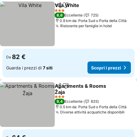
Vila White
Condividi
Aggiungi ai preferiti
Scopri i prezzi
3 Stelle
8,6
Eccellente
725
0.9 km da: Porta Sud o Porta della Città
Ristorante per famiglie in hotel
Scopri i pr
82 €
Da
Guarda i prezzi di
7 siti
Scopri i prezzi
Apartments & Rooms
Condividi
Aggiungi ai preferiti
Žaja
Scopri i prezzi
3 Stelle
9,4
Eccellente
835
0.5 km da: Porta Sud o Porta della Città
Diverse attività acquatiche disponibili
Scopr