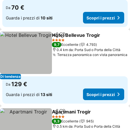
70 €
Da
Guarda i prezzi di
10 siti
Scopri i prezzi
Hotel Bellevue Trogir
Condividi
Aggiungi ai preferiti
Scopr
4 Stelle
9,7
Eccellente
4.793
0.4 km da: Porta Sud o Porta della Città
Terrazza panoramica con vista panoramica
S
Di tendenza
129 €
Da
Guarda i prezzi di
13 siti
Scopri i prezzi
Apartmani Trogir
Condividi
Aggiungi ai preferiti
Scopri i 
4 Stelle
9,3
Eccellente
945
0.5 km da: Porta Sud o Porta della Città