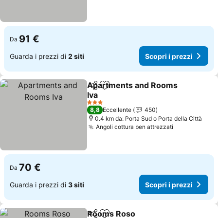
91 €
Da
Guarda i prezzi di
2 siti
Scopri i prezzi
Apartments and Rooms
Condividi
Aggiungi ai preferiti
Iva
Scopri i prezzi
3 Stelle
8,8
Eccellente
450
0.4 km da: Porta Sud o Porta della Città
Angoli cottura ben attrezzati
Scopri i pre
70 €
Da
Guarda i prezzi di
3 siti
Scopri i prezzi
Rooms Roso