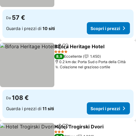
57 €
Da
Guarda i prezzi di
10 siti
Scopri i prezzi
Bifora Heritage Hotel
Condividi
Aggiungi ai preferiti
Scopr
4 Stelle
8,9
Eccellente
1.450
0.2 km da: Porta Sud o Porta della Città
Colazione nel grazioso cortile
Scopri i pr
108 €
Da
Guarda i prezzi di
11 siti
Scopri i prezzi
Hotel Trogirski Dvori
Condividi
Aggiungi ai preferiti
Scopr
3 Stelle