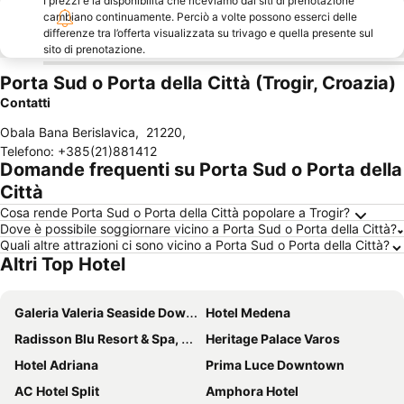
I prezzi e la disponibilità che riceviamo dai siti di prenotazione
cambiano continuamente. Perciò a volte possono esserci delle
differenze tra l’offerta visualizzata su trivago e quella presente sul
sito di prenotazione.
Porta Sud o Porta della Città (Trogir, Croazia)
Contatti
Obala Bana Berislavica
,
21220
,
Telefono
:
+385(21)881412
Domande frequenti su Porta Sud o Porta della
Città
Cosa rende Porta Sud o Porta della Città popolare a Trogir?
Dove è possibile soggiornare vicino a Porta Sud o Porta della Città?
Quali altre attrazioni ci sono vicino a Porta Sud o Porta della Città?
Altri Top Hotel
Galeria Valeria Seaside Downtown - MAG Quaint & Elegant Boutique Hotels
Hotel Medena
Radisson Blu Resort & Spa, Split
Heritage Palace Varos
Hotel Adriana
Prima Luce Downtown
AC Hotel Split
Amphora Hotel