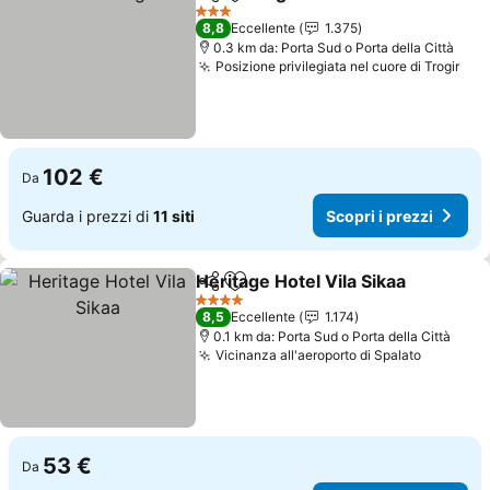
Condividi
Aggiungi ai preferiti
Scopri i prezzi
3 Stelle
8,8
Eccellente
1.375
0.3 km da: Porta Sud o Porta della Città
Posizione privilegiata nel cuore di Trogir
Sco
102 €
Da
Guarda i prezzi di
11 siti
Scopri i prezzi
Heritage Hotel Vila Sikaa
Condividi
Aggiungi ai preferiti
S
4 Stelle
8,5
Eccellente
1.174
0.1 km da: Porta Sud o Porta della Città
Vicinanza all'aeroporto di Spalato
Scopri i
53 €
Da