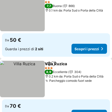
Condividi
Aggiungi ai preferiti
Scopri i prezz
2 Stelle
7,7
Buona
866
0.1 km da: Porta Sud o Porta della Città
50 €
Da
Guarda i prezzi di
2 siti
Scopri i prezzi
Villa Ruzica
Condividi
Aggiungi ai preferiti
Scopri i prezzi
3 Stelle
8,9
Eccellente
304
0.2 km da: Porta Sud o Porta della Città
Parcheggio comodo fuori sede
Scopri i pr
70 €
Da