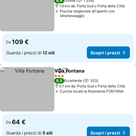
8,4
Ottima
1.306
1.6 km da: Porta Sud o Porta della Città
Piscina stagionale all'aperto con
idromassaggio
109 €
Da
Guarda i prezzi di
12 siti
Scopri i prezzi
Villa Fontana
Condividi
Aggiungi ai preferiti
Scopri i prezz
3 Stelle
8,5
Eccellente
353
0.1 km da: Porta Sud o Porta della Città
Cucina locale al Ristorante FONTANA
Scopr
64 €
Da
Guarda i prezzi di
5 siti
Scopri i prezzi