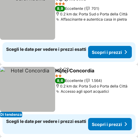
Condividi
Aggiungi ai preferiti
Scopri i prezz
3 Stelle
8,9
Eccellente
701
0.2 km da: Porta Sud o Porta della Città
Affascinante e autentica casa in pietra
Scopr
Scegli le date per vedere i prezzi esatti
Scopri i prezzi
Hotel Concordia
Condividi
Aggiungi ai preferiti
Scopri i p
2 Stelle
8,6
Eccellente
1.564
0.2 km da: Porta Sud o Porta della Città
Accesso agli sport acquatici
Scopri i pre
Di tendenza
Scegli le date per vedere i prezzi esatti
Scopri i prezzi