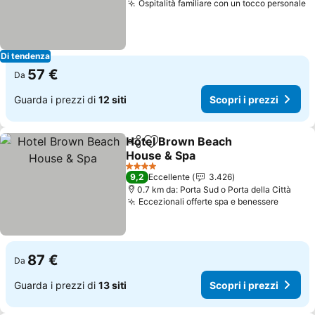
Ospitalità familiare con un tocco personale
S
Di tendenza
57 €
Da
Guarda i prezzi di
12 siti
Scopri i prezzi
Hotel Brown Beach
Condividi
Aggiungi ai preferiti
House & Spa
Scopri i prezzi
4 Stelle
9,2
Eccellente
3.426
0.7 km da: Porta Sud o Porta della Città
Eccezionali offerte spa e benessere
Scopri 
87 €
Da
Guarda i prezzi di
13 siti
Scopri i prezzi