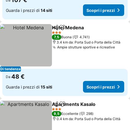
107 €
Da
Guarda i prezzi di
14 siti
Scopri i prezzi
Hotel Medena
Condividi
Aggiungi ai preferiti
Scopri i prez
3 Stelle
7,5
Buona
4.741
3.4 km da: Porta Sud o Porta della Città
Ampie strutture sportive e ricreative
Scopri 
Di tendenza
48 €
Da
Guarda i prezzi di
15 siti
Scopri i prezzi
Apartments Kasalo
Condividi
Aggiungi ai preferiti
Scopri 
3 Stelle
9,5
Eccellente
298
0.4 km da: Porta Sud o Porta della Città