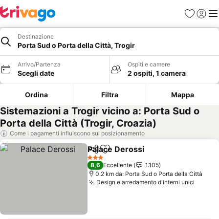
Preferiti
Accedi
Me
Destinazione
Porta Sud o Porta della Città, Trogir
Arrivo/Partenza
Ospiti e camere
Scegli date
2 ospiti, 1 camera
Ordina
Filtra
Mappa
Sistemazioni a Trogir vicino a: Porta Sud o
Porta della Città (Trogir, Croazia)
Come i pagamenti influiscono sul posizionamento
Palace Derossi
Condividi
Aggiungi ai preferiti
Scopri i pre
3 Stelle
8,6
Eccellente
1.105
0.2 km da: Porta Sud o Porta della Città
Design e arredamento d'interni unici
Scopri