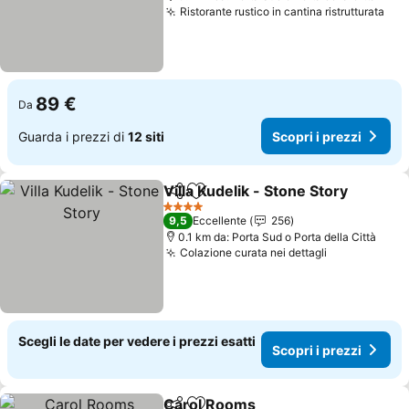
Ristorante rustico in cantina ristrutturata
Sco
89 €
Da
Guarda i prezzi di
12 siti
Scopri i prezzi
Villa Kudelik - Stone Story
Condividi
Aggiungi ai preferiti
4 Stelle
9,5
Eccellente
256
0.1 km da: Porta Sud o Porta della Città
Colazione curata nei dettagli
Scopri i pre
Scegli le date per vedere i prezzi esatti
Scopri i prezzi
Carol Rooms