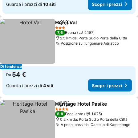
Guarda i prezzi di
10 siti
Scopri i prezzi
Hotel Val
Condividi
Aggiungi ai preferiti
Scopri i prezzi
3 Stelle
7,6
Buona
2.157
2.5 km da: Porta Sud o Porta della Città
Posizione sul lungomare Adriatico
Scopri i
Di tendenza
54 €
Da
Guarda i prezzi di
4 siti
Scopri i prezzi
Heritage Hotel Pasike
Condividi
Aggiungi ai preferiti
Scopr
4 Stelle
8,8
Eccellente
1.075
0.2 km da: Porta Sud o Porta della Città
A pochi passi dal Castello di Kamerlengo
Sco