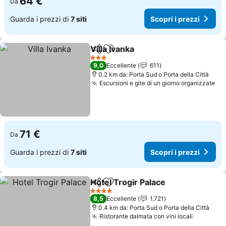
64 €
Da
Guarda i prezzi di
7 siti
Scopri i prezzi
Villa Ivanka
Condividi
Aggiungi ai preferiti
Scopri i prezzi
3 Stelle
9,0
Eccellente
611
0.2 km da: Porta Sud o Porta della Città
Escursioni e gite di un giorno organizzate
Sco
71 €
Da
Guarda i prezzi di
7 siti
Scopri i prezzi
Hotel Trogir Palace
Condividi
Aggiungi ai preferiti
Scopri 
4 Stelle
8,5
Eccellente
1.721
0.4 km da: Porta Sud o Porta della Città
Ristorante dalmata con vini locali
Scopri i 