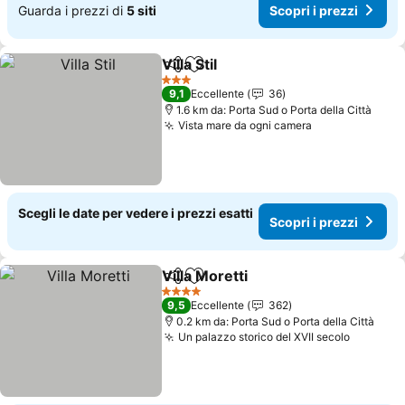
Guarda i prezzi di
5 siti
Scopri i prezzi
Villa Stil
Condividi
Aggiungi ai preferiti
Scopri i prezzi
3 Stelle
9,1
Eccellente
36
1.6 km da: Porta Sud o Porta della Città
Vista mare da ogni camera
Scopri i prezz
Scegli le date per vedere i prezzi esatti
Scopri i prezzi
Villa Moretti
Condividi
Aggiungi ai preferiti
Scopri i prezzi
4 Stelle
9,5
Eccellente
362
0.2 km da: Porta Sud o Porta della Città
Un palazzo storico del XVII secolo
Scopri i