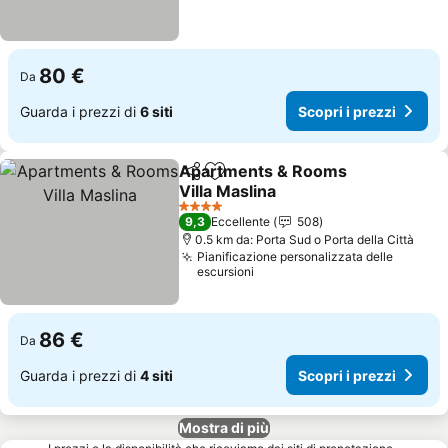
80 €
Da
Guarda i prezzi di
6 siti
Scopri i prezzi
Apartments & Rooms
Condividi
Aggiungi ai preferiti
Villa Maslina
Scopri i prezzi
4 Stelle
9,3
Eccellente
508
0.5 km da: Porta Sud o Porta della Città
Pianificazione personalizzata delle
escursioni
86 €
Da
Guarda i prezzi di
4 siti
Scopri i prezzi
Mostra di più